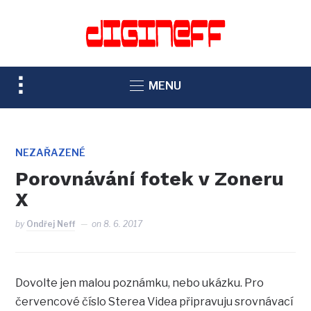
TOGGLE
MENU
SIDEBAR
&
NAVIGATION
NEZAŘAZENÉ
Porovnávání fotek v Zoneru
X
by
Ondřej Neff
on
8. 6. 2017
Dovolte jen malou poznámku, nebo ukázku. Pro
červencové číslo Sterea Videa připravuju srovnávací