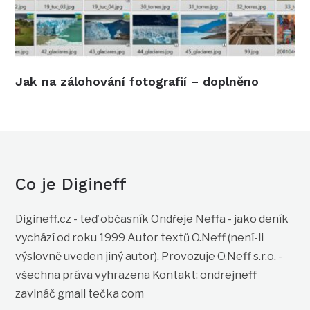
Jak na zálohování fotografií – doplněno
Co je Digineff
Digineff.cz - teď občasník Ondřeje Neffa - jako deník
vychází od roku 1999 Autor textů O.Neff (není-li
výslovně uveden jiný autor). Provozuje O.Neff s.r.o. -
všechna práva vyhrazena Kontakt: ondrejneff
zavináč gmail tečka com