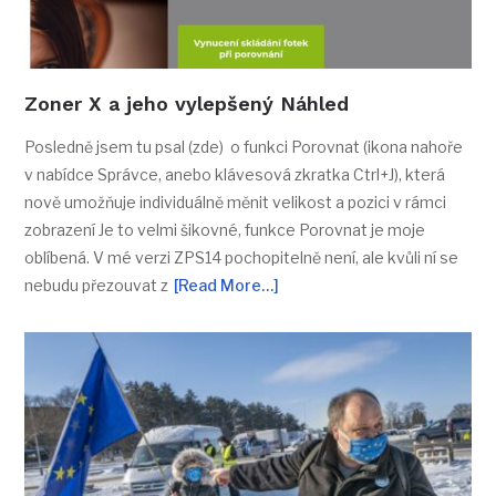
Zoner X a jeho vylepšený Náhled
Posledně jsem tu psal (zde) o funkci Porovnat (ikona nahoře
v nabídce Správce, anebo klávesová zkratka Ctrl+J), která
nově umožňuje individuálně měnit velikost a pozici v rámci
zobrazení Je to velmi šikovné, funkce Porovnat je moje
oblíbená. V mé verzi ZPS14 pochopitelně není, ale kvůli ní se
nebudu přezouvat z
[Read More…]