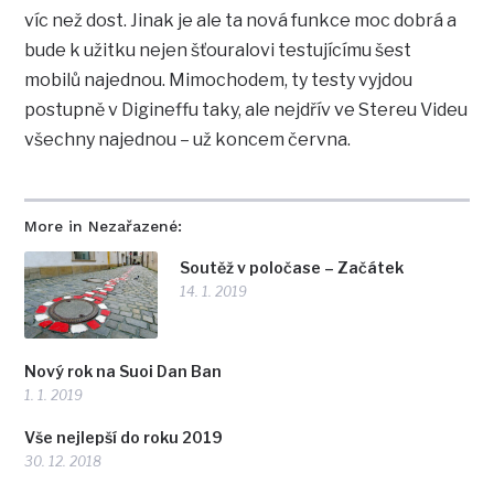
víc než dost. Jinak je ale ta nová funkce moc dobrá a
bude k užitku nejen šťouralovi testujícímu šest
mobilů najednou. Mimochodem, ty testy vyjdou
postupně v Digineffu taky, ale nejdřív ve Stereu Videu
všechny najednou – už koncem června.
More in Nezařazené:
Soutěž v poločase – Začátek
14. 1. 2019
Nový rok na Suoi Dan Ban
1. 1. 2019
Vše nejlepší do roku 2019
30. 12. 2018