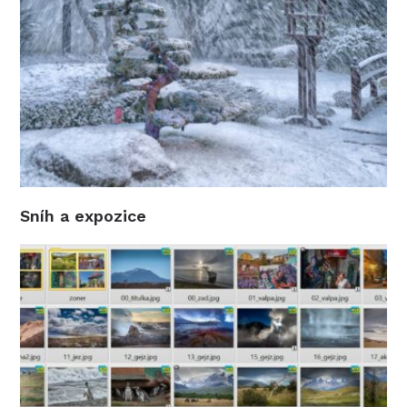
Sníh a expozice