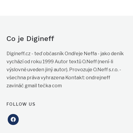
Co je Digineff
Digineff.cz - teď občasník Ondřeje Neffa - jako deník
vychází od roku 1999 Autor textů O.Neff (není-li
výslovně uveden jiný autor). Provozuje O.Neff s.r.o. -
všechna práva vyhrazena Kontakt: ondrejneff
zavináč gmail tečka com
FOLLOW US
facebook