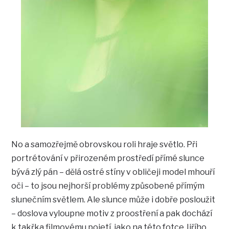
No a samozřejmě obrovskou roli hraje světlo. Při
portrétování v přirozeném prostředí přímé slunce
bývá zlý pán – dělá ostré stíny v obličeji model mhouří
oči – to jsou nejhorší problémy způsobené přímým
slunečním světlem. Ale slunce může i dobře posloužit
– doslova vyloupne motiv z proostření a pak dochází
k takřka filmovému pojetí, jako na této fotce Jiřího