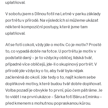
uplatňoval.
V sobotu jsem s Dílnou fotil na Letné v parku základy
portrétu v přírodě. Na výsledcích si můžeme ukázat
některé kompoziční postupy, které jsme tam
uplatňoval.
Ať se fotí cokoli, vždy jde o motiv. Co je motiv? Prostě
to, co vypadá dobře na fotce. U portrétu je motiv v
podstatě daný – je to vždycky obličej, lidská tvář,
případně více obličejů, jde-li o skupinový portrét. V
přírodě jde vždycky o to, aby tvář byla nějak
začleněná do okolí. Jde tedy o to, najít kolem sebe
doplňkové motivy, které budou tvář dobře doplňovat.
Volba pozadí je obvykle to první, púo čem pátráme. Je
to vidět i na první ukázce – Šárka fotí Báru a Eminku –
před kmenem s mohutnou popraskanou kůrou.