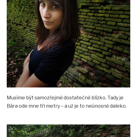
Musíme být samozřejmě dostatečně blízko. Tady je
Bára ode mne tři metry – a už je to neúnosně daleko.