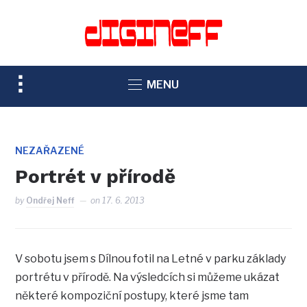
TOGGLE
MENU
SIDEBAR
&
NAVIGATION
NEZAŘAZENÉ
Portrét v přírodě
by
Ondřej Neff
on
17. 6. 2013
V sobotu jsem s Dílnou fotil na Letné v parku základy
portrétu v přírodě. Na výsledcích si můžeme ukázat
některé kompoziční postupy, které jsme tam