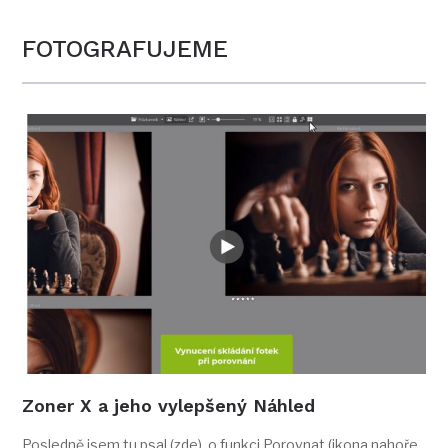
FOTOGRAFUJEME
Zoner X a jeho vylepšený Náhled
Posledně jsem tu psal (zde) o funkci Porovnat (ikona nahoře