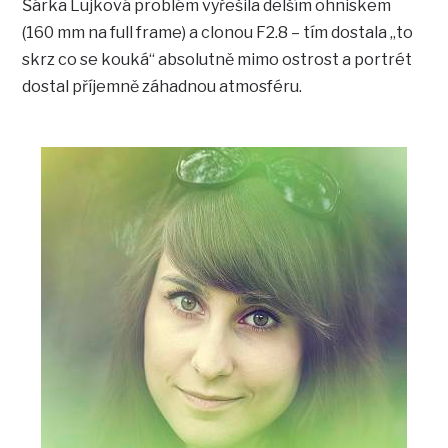
Šárka Lujková problém vyřešila delším ohniskem
(160 mm na full frame) a clonou F2.8 – tím dostala „to
skrz co se kouká“ absolutně mimo ostrost a portrét
dostal příjemně záhadnou atmosféru.