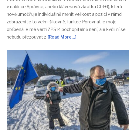
v nabídce Správce, anebo klávesová zkratka Ctrl+J), která
nově umožňuje individuálně měnit velikost a pozici v rámci
zobrazení Je to velmi šikovné, funkce Porovnat je moje
oblíbená. V mé verzi ZPS14 pochopitelně není, ale kvůli ní se
nebudu přezouvat z
[Read More…]