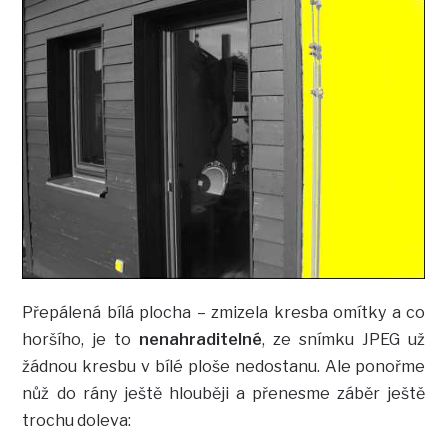
Přepálená bílá plocha – zmizela kresba omítky a co
horšího, je to
nenahraditelné
, ze snímku JPEG už
žádnou kresbu v bílé ploše nedostanu. Ale ponořme
nůž do rány ještě hlouběji a přenesme záběr ještě
trochu doleva: