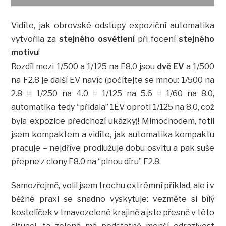
Vidíte, jak obrovské odstupy expoziční automatika
vytvořila za
stejného osvětlení
při focení
stejného
motivu
!
Rozdíl mezi 1/500 a 1/125 na F8.0 jsou
dvě EV
a 1/500
na F2.8 je další EV navíc (počítejte se mnou: 1/500 na
2.8 = 1/250 na 4.0 = 1/125 na 5.6 = 1/60 na 8.0,
automatika tedy “přidala” 1EV oproti 1/125 na 8.0, což
byla expozice předchozí ukázky)! Mimochodem, fotil
jsem kompaktem a vidíte, jak automatika kompaktu
pracuje – nejdříve prodlužuje dobu osvitu a pak suše
přepne z clony F8.0 na “plnou díru” F2.8.
Samozřejmě, volil jsem trochu extrémní příklad, ale i v
běžné praxi se snadno vyskytuje: vezměte si bílý
kostelíček v tmavozelené krajině a jste přesně v této