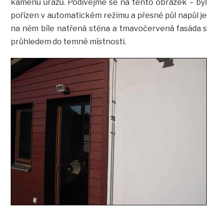
kamenu úrazu. Podívejme se na tento obrázek – byl
pořízen v automatickém režimu a přesně půl napůl je
na něm bíle natřená stěna a tmavočervená fasáda s
průhledem do temné místnosti.