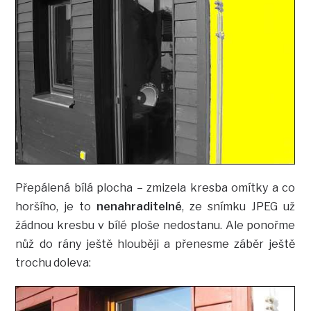
Přepálená bílá plocha – zmizela kresba omítky a co
horšího, je to
nenahraditelné
, ze snímku JPEG už
žádnou kresbu v bílé ploše nedostanu. Ale ponořme
nůž do rány ještě hlouběji a přenesme záběr ještě
trochu doleva: