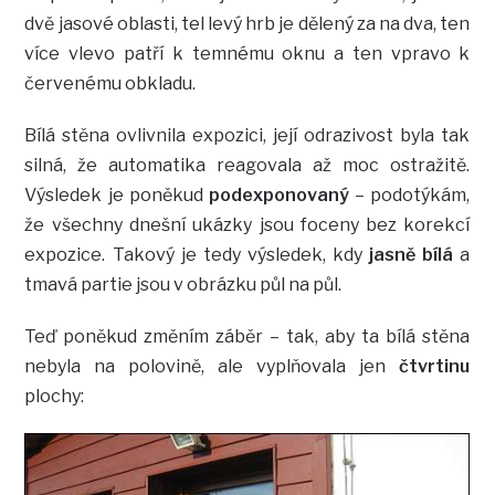
dvě jasové oblasti, tel levý hrb je dělený za na dva, ten
více vlevo patří k temnému oknu a ten vpravo k
červenému obkladu.
Bílá stěna ovlivnila expozici, její odrazivost byla tak
silná, že automatika reagovala až moc ostražitě.
Výsledek je poněkud
podexponovaný
– podotýkám,
že všechny dnešní ukázky jsou foceny bez korekcí
expozice. Takový je tedy výsledek, kdy
jasně bílá
a
tmavá partie jsou v obrázku půl na půl.
Teď poněkud změním záběr – tak, aby ta bílá stěna
nebyla na polovině, ale vyplňovala jen
čtvrtinu
plochy: