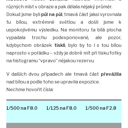
různých míst v obraze a pak dělala nějaký průměr.
Dokud jsme byli
půl na půl
, tmavá část jaksi vyrovnala
tu bílou, extrémně světlou a došli jsme k
uspokojivému výsledku. Na monitoru ta bílá plocha
vypadala trochu podexponovaně, ale pozor,
kdybychom obrázek
tiskli
, bylo by to i s tou bílou
naprosto v pořádku – vždy je dobré mít při tisku fotky
na histogramu “vpravo” nějakou rezervu.
V dalších dvou případech ale tmavá část
převážila
nad bílou a podle toho se upravila expozice.
Nechme hovořit čísla:
1/500 na F8.0
1/125 na F8.0
1/500 na F2.8