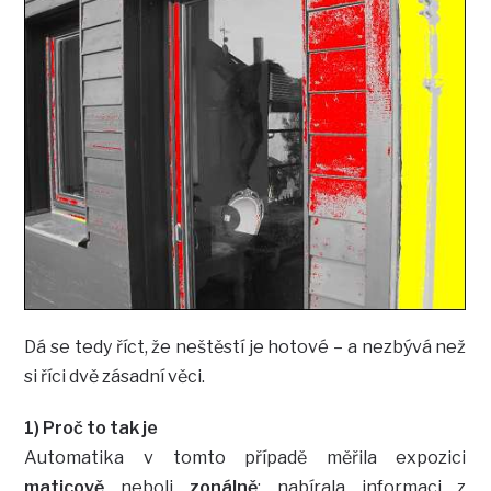
Dá se tedy říct, že neštěstí je hotové – a nezbývá než
si říci dvě zásadní věci.
1) Proč to tak je
Automatika v tomto případě měřila expozici
maticově
neboli
zonálně
: nabírala informaci z