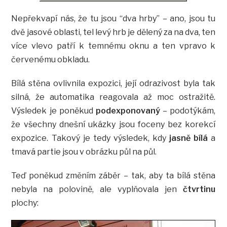
Nepřekvapí nás, že tu jsou “dva hrby” – ano, jsou tu
dvě jasové oblasti, tel levý hrb je dělený za na dva, ten
více vlevo patří k temnému oknu a ten vpravo k
červenému obkladu.
Bílá stěna ovlivnila expozici, její odrazivost byla tak
silná, že automatika reagovala až moc ostražitě.
Výsledek je poněkud
podexponovaný
– podotýkám,
že všechny dnešní ukázky jsou foceny bez korekcí
expozice. Takový je tedy výsledek, kdy
jasně bílá
a
tmavá partie jsou v obrázku půl na půl.
Teď poněkud změním záběr – tak, aby ta bílá stěna
nebyla na polovině, ale vyplňovala jen
čtvrtinu
plochy: