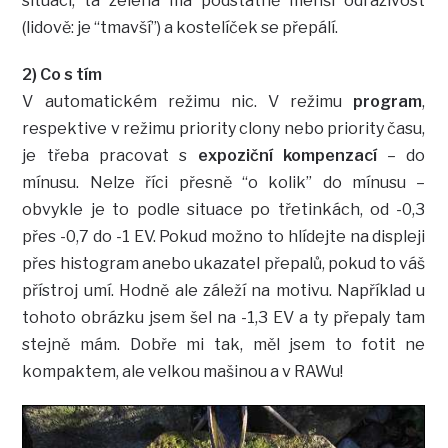
situaci, ta zelená má podstatně menší odrazivost
(lidově: je “tmavší”) a kostelíček se přepálí.
2) Co s tím
V automatickém režimu nic. V režimu
program
,
respektive v režimu priority clony nebo priority času,
je třeba pracovat s
expoziční kompenzací
– do
mínusu. Nelze říci přesně “o kolik” do mínusu –
obvykle je to podle situace po třetinkách, od -0,3
přes -0,7 do -1 EV. Pokud možno to hlídejte na displeji
přes histogram anebo ukazatel přepalů, pokud to váš
přístroj umí. Hodně ale záleží na motivu. Například u
tohoto obrázku jsem šel na -1,3 EV a ty přepaly tam
stejně mám. Dobře mi tak, měl jsem to fotit ne
kompaktem, ale velkou mašinou a v RAWu!