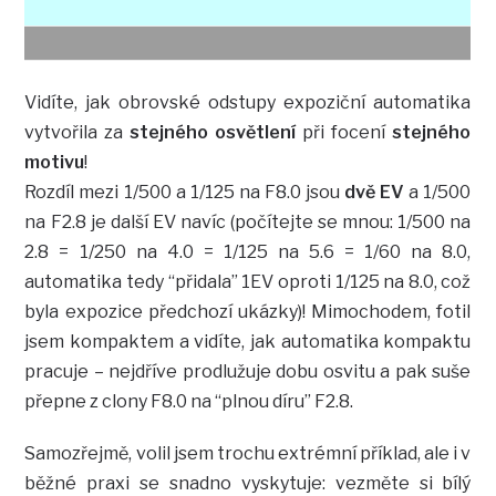
Vidíte, jak obrovské odstupy expoziční automatika
vytvořila za
stejného osvětlení
při focení
stejného
motivu
!
Rozdíl mezi 1/500 a 1/125 na F8.0 jsou
dvě EV
a 1/500
na F2.8 je další EV navíc (počítejte se mnou: 1/500 na
2.8 = 1/250 na 4.0 = 1/125 na 5.6 = 1/60 na 8.0,
automatika tedy “přidala” 1EV oproti 1/125 na 8.0, což
byla expozice předchozí ukázky)! Mimochodem, fotil
jsem kompaktem a vidíte, jak automatika kompaktu
pracuje – nejdříve prodlužuje dobu osvitu a pak suše
přepne z clony F8.0 na “plnou díru” F2.8.
Samozřejmě, volil jsem trochu extrémní příklad, ale i v
běžné praxi se snadno vyskytuje: vezměte si bílý