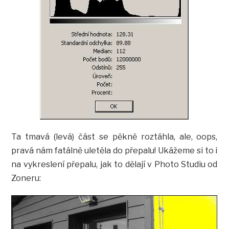
Ta tmavá (levá) část se pěkně roztáhla, ale, oops,
pravá nám fatálně uletěla do přepalu! Ukážeme si to i
na vykreslení přepalu, jak to dělají v Photo Studiu od
Zoneru: