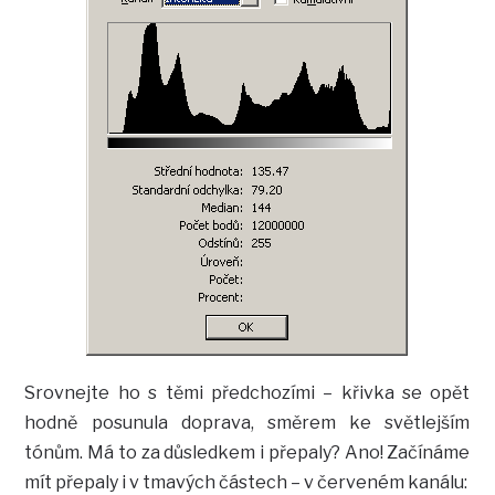
Srovnejte ho s těmi předchozími – křivka se opět
hodně posunula doprava, směrem ke světlejším
tónům. Má to za důsledkem i přepaly? Ano! Začínáme
mít přepaly i v tmavých částech – v červeném kanálu: