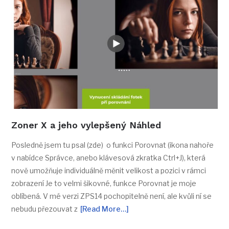
Zoner X a jeho vylepšený Náhled
Posledně jsem tu psal (zde) o funkci Porovnat (ikona nahoře
v nabídce Správce, anebo klávesová zkratka Ctrl+J), která
nově umožňuje individuálně měnit velikost a pozici v rámci
zobrazení Je to velmi šikovné, funkce Porovnat je moje
oblíbená. V mé verzi ZPS14 pochopitelně není, ale kvůli ní se
nebudu přezouvat z
[Read More…]