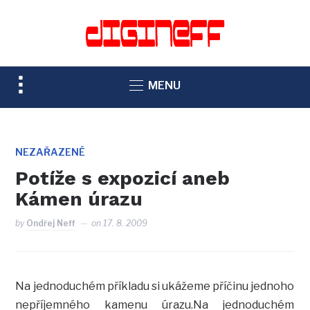
TOGGLE
MENU
SIDEBAR
&
NAVIGATION
NEZAŘAZENÉ
Potíže s expozicí aneb
Kámen úrazu
by
Ondřej Neff
on
17. 8. 2009
Na jednoduchém příkladu si ukážeme příčinu jednoho
nepříjemného kamenu úrazu.Na jednoduchém