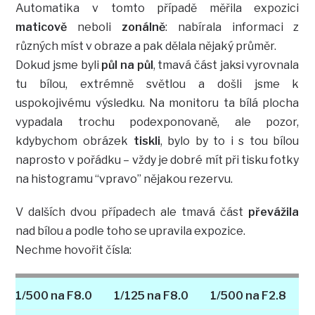
Automatika v tomto případě měřila expozici
maticově
neboli
zonálně
: nabírala informaci z
různých míst v obraze a pak dělala nějaký průměr.
Dokud jsme byli
půl na půl
, tmavá část jaksi vyrovnala
tu bílou, extrémně světlou a došli jsme k
uspokojivému výsledku. Na monitoru ta bílá plocha
vypadala trochu podexponovaně, ale pozor,
kdybychom obrázek
tiskli
, bylo by to i s tou bílou
naprosto v pořádku – vždy je dobré mít při tisku fotky
na histogramu “vpravo” nějakou rezervu.
V dalších dvou případech ale tmavá část
převážila
nad bílou a podle toho se upravila expozice.
Nechme hovořit čísla:
1/500 na F8.0
1/125 na F8.0
1/500 na F2.8