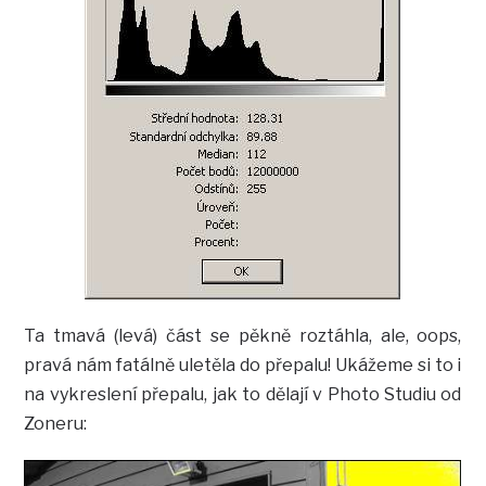
Ta tmavá (levá) část se pěkně roztáhla, ale, oops,
pravá nám fatálně uletěla do přepalu! Ukážeme si to i
na vykreslení přepalu, jak to dělají v Photo Studiu od
Zoneru: