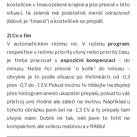
kostelíček v tmavozelené krajině a jste přesně v této
situaci, ta zelená má podstatně menší odrazivost
(lidově: je “tmavší”) a kostelíček se přepálí.
2) Co s tím
V automatickém režimu nic. V režimu
program
,
respektive v režimu priority clony nebo priority času,
je třeba pracovat s
expoziční kompenzací
– do
mínusu. Nelze říci přesně “o kolik” do mínusu –
obvykle je to podle situace po třetinkách, od -0,3
přes -0,7 do -1 EV. Pokud možno to hlídejte na displeji
přes histogram anebo ukazatel přepalů, pokud to váš
přístroj umí. Hodně ale záleží na motivu. Například u
tohoto obrázku jsem šel na -1,3 EV a ty přepaly tam
stejně mám. Dobře mi tak, měl jsem to fotit ne
kompaktem, ale velkou mašinou a v RAWu!