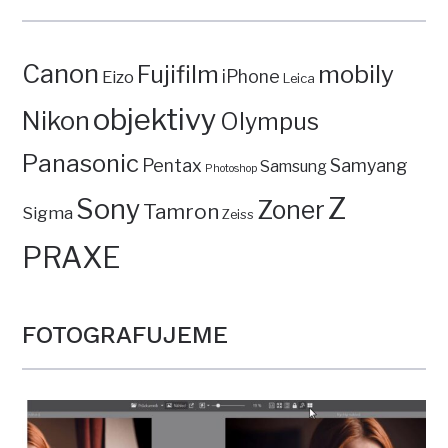
Canon
mobily
Fujifilm
iPhone
Eizo
Leica
objektivy
Nikon
Olympus
Panasonic
Pentax
Samyang
Samsung
Photoshop
Z
Sony
Zoner
Tamron
Sigma
Zeiss
PRAXE
FOTOGRAFUJEME