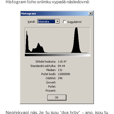
Histogram toho snímku vypadá následovně:
Nepřekvapí nás, že tu jsou “dva hrby” – ano, jsou tu