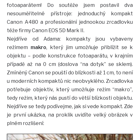
fotoaparátem! Do soutěže jsem postavil dva
nesouměřitelné přístroje: jednoduchý kompakt
Canon A480 a profesionální jednookou zrcadlovku
téže firmy Canon EOS 5D Mark II.
Nejdříve od Adama: kompakty jsou vybaveny
režimem
makro
, který jim umožňuje přiblížit se k
objektu – podle konstrukce fotoaparátu, v krajním
případě až na 0 cm (doslova “na dotyk” se sklem).
Zmíněný Canon se pouští do blízkosti až 1 cm, to není
u moderních kompaktů nic neobvyklého. Zrcadlovka
potřebuje objektiv, který umožňuje režim “makro”,
tedy režim, který nás pustí do větší blízkosti objektu.
Nejdříve se tedy podívejme, jak si vede kompakt. Zde
je první ukázka, na proklik uvidíte velký obrázek v
plném rozlišení: