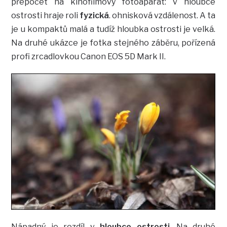
přepočet na kinofilmový fotoaparát: v hloubce
ostrosti hraje roli
fyzická
. ohnisková vzdálenost. A ta
je u kompaktů malá a tudíž hloubka ostrosti je velká.
Na druhé ukázce je fotka stejného záběru, pořízená
profi zrcadlovkou Canon EOS 5D Mark II.
Nápadný je rozdíl v
hloubce ostrosti
. Na druhé