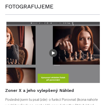
FOTOGRAFUJEME
Zoner X a jeho vylepšený Náhled
Posledně jsem tu psal (zde) o funkci Porovnat (ikona nahoře