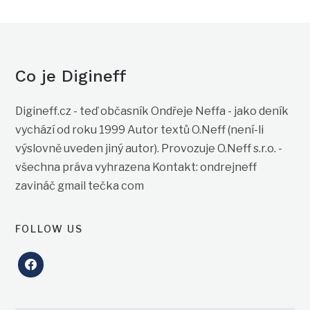
Co je Digineff
Digineff.cz - teď občasník Ondřeje Neffa - jako deník
vychází od roku 1999 Autor textů O.Neff (není-li
výslovně uveden jiný autor). Provozuje O.Neff s.r.o. -
všechna práva vyhrazena Kontakt: ondrejneff
zavináč gmail tečka com
FOLLOW US
facebook