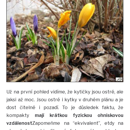
Už na první pohled vidíme, že kytičky jsou ostré, ale
jaksi až moc. Jsou ostré i kytky v druhém plánu a je
dost čitelné i pozadí. To je důsledek faktu, že
kompakty
mají krátkou fyzickou ohniskovou
vzdálenost
Zapomeňme na “ekvivalent”, etdy na