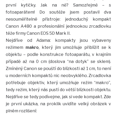
první kytičky. Jak na ně? Samozřejmě – s
fotoaparátem! Do soutěže jsem postavil dva
nesouměřitelné přístroje: jednoduchý kompakt
Canon A480 a profesionální jednookou zrcadlovku
téže firmy Canon EOS 5D Mark II.
Nejdříve od Adama: kompakty jsou vybaveny
režimem
makro
, který jim umožňuje přiblížit se k
objektu – podle konstrukce fotoaparátu, v krajním
případě až na 0 cm (doslova “na dotyk” se sklem).
Zmíněný Canon se pouští do blízkosti až 1 cm, to není
u moderních kompaktů nic neobvyklého. Zrcadlovka
potřebuje objektiv, který umožňuje režim “makro”,
tedy režim, který nás pustí do větší blízkosti objektu.
Nejdříve se tedy podívejme, jak si vede kompakt. Zde
je první ukázka, na proklik uvidíte velký obrázek v
plném rozlišení: