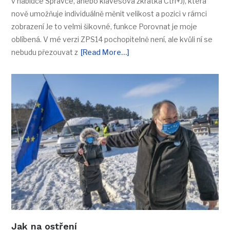
v nabídce Správce, anebo klávesová zkratka Ctrl+J), která
nově umožňuje individuálně měnit velikost a pozici v rámci
zobrazení Je to velmi šikovné, funkce Porovnat je moje
oblíbená. V mé verzi ZPS14 pochopitelně není, ale kvůli ní se
nebudu přezouvat z
[Read More…]
Jak na ostření