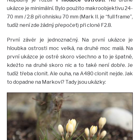
ukázce je minimální. Bylo použito makroobjektivu 24-
70 mm / 2.8 při ohnisku 70 mm (Mark II. je “full frame”,
tudíž není zde žádný přepočet) při cloně F2.8.
První závěr je jednoznačný. Na první ukázce je
hloubka ostrosti moc velká, na druhé moc malá. Na
první ukázce je ostré skoro všechno a to je špatné,
kdežto na druhé skoro nic a to také není dobře. Je
tudíž třeba clonit. Ale ouha, na A480 clonit nejde. Jak
to dopadne na Markovi? Tady jsou ukázky: