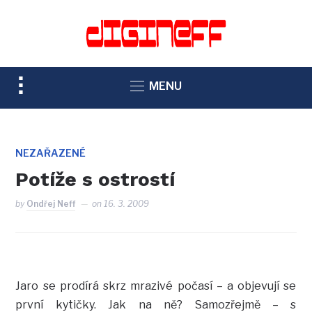
TOGGLE
MENU
SIDEBAR
&
NAVIGATION
NEZAŘAZENÉ
Potíže s ostrostí
by
Ondřej Neff
on
16. 3. 2009
Jaro se prodírá skrz mrazivé počasí – a objevují se
první kytičky. Jak na ně? Samozřejmě – s