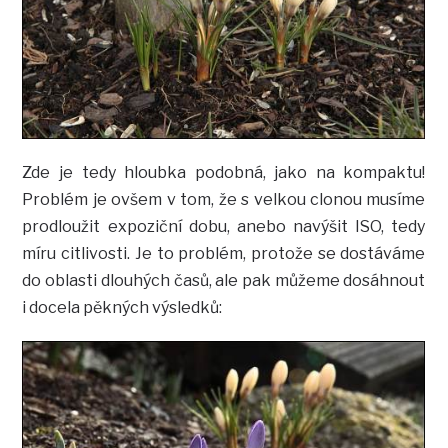
Zde je tedy hloubka podobná, jako na kompaktu!
Problém je ovšem v tom, že s velkou clonou musíme
prodloužit expoziční dobu, anebo navýšit ISO, tedy
míru citlivosti. Je to problém, protože se dostáváme
do oblasti dlouhých časů, ale pak můžeme dosáhnout
i docela pěkných výsledků: