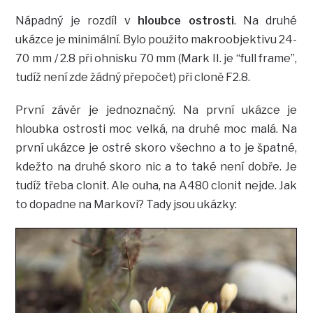
Nápadný je rozdíl v
hloubce ostrosti
. Na druhé
ukázce je minimální. Bylo použito makroobjektivu 24-
70 mm / 2.8 při ohnisku 70 mm (Mark II. je “full frame”,
tudíž není zde žádný přepočet) při cloně F2.8.
První závěr je jednoznačný. Na první ukázce je
hloubka ostrosti moc velká, na druhé moc malá. Na
první ukázce je ostré skoro všechno a to je špatné,
kdežto na druhé skoro nic a to také není dobře. Je
tudíž třeba clonit. Ale ouha, na A480 clonit nejde. Jak
to dopadne na Markovi? Tady jsou ukázky: