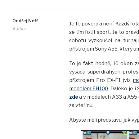
Ondřej Neff
Je to pověra a není. Každý foť
Author
se tím fotit sport. Je to pravd
sobotu vyzkoušel na turnaj
přístrojem Sony A55, který um
To je fakt hodně, 10 oken za
výsada superdrahých profesi
přístrojem Pro EX-F1 (viz
mo
modelem FH100
. Daleko je 
zde
a v modelech A33 a A55 (
za vteřinu.
Abyste měli představu, jak vy