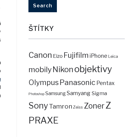
á
ŠTÍTKY
v
s
Canon
Fujifilm
iPhone
Eizo
Leica
a
objektivy
mobily
Nikon
o
m
Panasonic
Olympus
Pentax
l
Samyang
Sigma
Samsung
Photoshop
n
Z
Sony
Zoner
Tamron
Zeiss
PRAXE