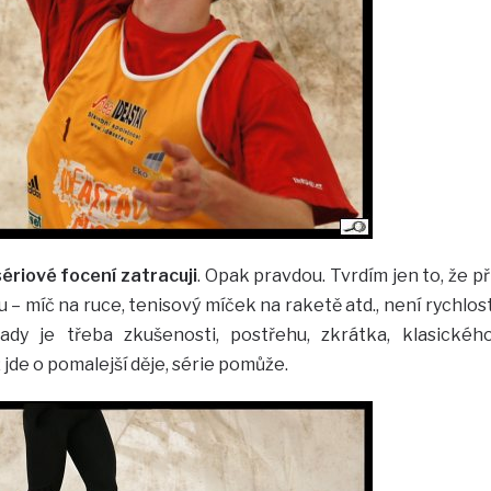
sériové focení zatracuji
. Opak pravdou. Tvrdím jen to, že př
 míč na ruce, tenisový míček na raketě atd., není rychlos
ady je třeba zkušenosti, postřehu, zkrátka, klasickéh
de o pomalejší děje, série pomůže.