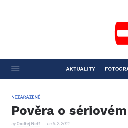
AKTUALITY
FOTOGR
TOGGLE
SIDEBAR
&
NAVIGATION
NEZAŘAZENÉ
Pověra o sériovém
by
Ondřej Neff
on
6. 2. 2011