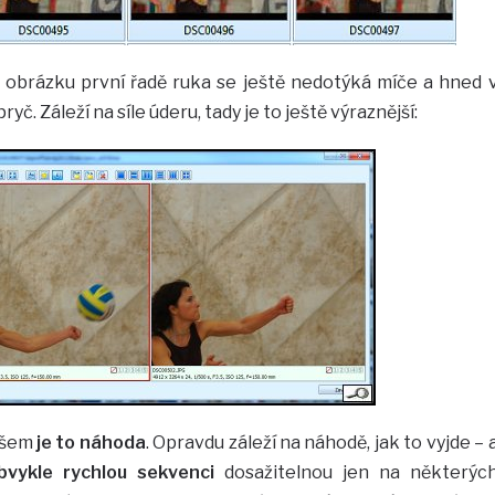
 obrázku první řadě ruka se ještě nedotýká míče a hned 
yč. Záleží na síle úderu, tady je to ještě výraznější:
ovšem
je to náhoda
. Opravdu záleží na náhodě, jak to vyjde – 
bvykle rychlou sekvenci
dosažitelnou jen na některýc