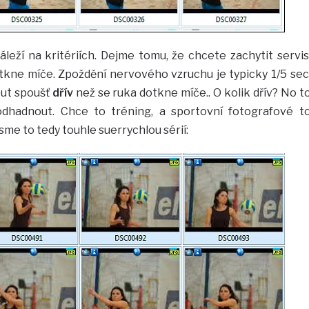
leží na kritériích. Dejme tomu, že chcete zachytit servis
tkne míče. Zpoždění nervového vzruchu je typicky 1/5 sec
out spoušť
dřív
než se ruka dotkne míče.. O kolik dřív? No t
odhadnout. Chce to tréning, a sportovní fotografové t
me to tedy touhle suerrychlou sérií: