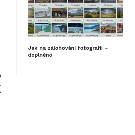
Jak na zálohování fotografií –
doplněno
i
t
o