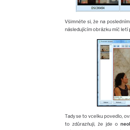
Všimněte si, že na posledním
následujícím obrázku míč letí pr
Tady se to vcelku povedlo, 
to zdůrazňuji, že jde o
neo