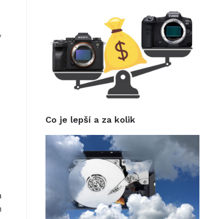
v
Co je lepší a za kolik
a
h