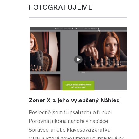
FOTOGRAFUJEME
Zoner X a jeho vylepšený Náhled
Posledně jsem tu psal (zde) o funkci
Porovnat (ikona nahoře v nabídce
Správce, anebo klávesová zkratka
Ctrl+J), která nově umožňuje individuálně