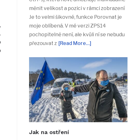
měnit velikost a pozici v rámci zobrazení
Je to velmi šikovné, funkce Porovnat je
,
moje oblíbená. V mé verzi ZPS14
.
pochopitelně není, ale kvůli ní se nebudu
o
přezouvat z
[Read More…]
o
Jak na ostření