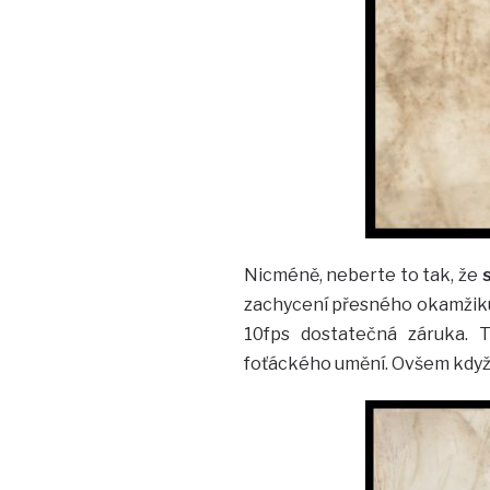
Nicméně, neberte to tak, že
zachycení přesného okamžiku –
10fps dostatečná záruka. T
foťáckého umění. Ovšem když j