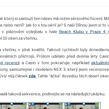
ák který si zaslouží ten název má režim sériového focení. M
a nebo není? Jak to s tou sérií je? S naší Dílnou jsem si to 
i v plážovém volejbalu v hale
Beach Klubu v Praze 4
í 10 oken za vteřinu.
 vteřinu, v plné kvalitě. Takové rychlosti byly donedávn
onálních přístrojů. Průlom udělalo před dvěma lety Casi
ji recenzi
) a Casio v tom pokračuje, například
aktuální
i Sony, samozřejmě i modelem NEX 3, který jsem recenzova
/viz můj článek
zde
. Tahle “áčka” dovedou těch deset oke
padá taková sekvence, podívejte se na následující ukázku.