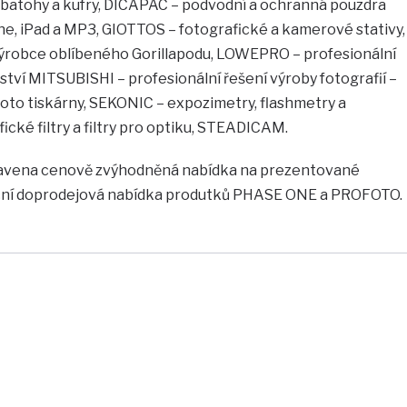
, batohy a kufry, DICAPAC – podvodní a ochranná pouzdra
ne, iPad a MP3, GIOTTOS – fotografické a kamerové stativy,
– výrobce oblíbeného Gorillapodu, LOWEPRO – profesionální
tví MITSUBISHI – profesionální řešení výroby fotografií –
foto tiskárny, SEKONIC – expozimetry, flashmetry a
ické filtry a filtry pro optiku, STEADICAM.
pravena cenově zvýhodněná nabídka na prezentované
kční doprodejová nabídka produtků PHASE ONE a PROFOTO.