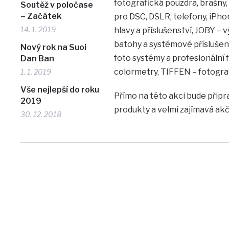
fotografická pouzdra, brašny
Soutěž v poločase
– Začátek
pro DSC, DSLR, telefony, iPho
14. 1. 2019
hlavy a příslušenství, JOBY 
batohy a systémové příslušens
Nový rok na Suoi
foto systémy a profesionální 
Dan Ban
colormetry, TIFFEN – fotograf
1. 1. 2019
Vše nejlepší do roku
Přímo na této akci bude při
2019
produkty a velmi zajímavá a
30. 12. 2018