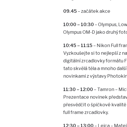
09.45
– začátek akce
10:00 – 10:30
– Olympus, Lowe
Olympus OM-D jako druhý fotoa
10:45 – 11:15
– Nikon Full fram
Vyzkoušejte si to nejlepší z 
digitální zrcadlovky formátu 
tato skvělá těla a mnoho dalš
novinkami z výstavy Photokin
11:30 – 12:00
– Tamron – Mich
Prezentace novinek představe
přesvědčit o špičkové kvalit
full frame zrcadlovky.
12:30 – 13:00
– Leica – Mate