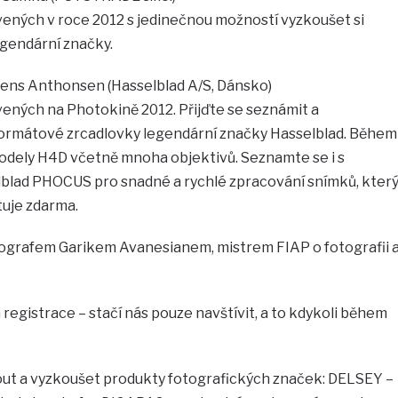
ných v roce 2012 s jedinečnou možností vyzkoušet si
egendární značky.
Jens Anthonsen (Hasselblad A/S, Dánsko)
ných na Photokině 2012. Přijďte se seznámit a
oformátové zrcadlovky legendární značky Hasselblad. Během
modely H4D včetně mnoha objektivů. Seznamte se i s
blad PHOCUS pro snadné a rychlé zpracování snímků, kter
uje zdarma.
tografem Garikem Avanesianem, mistrem FIAP o fotografii 
registrace – stačí nás pouze navštívit, a to kdykoli během
ut a vyzkoušet produkty fotografických značek: DELSEY –