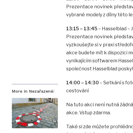
Prezentace novinek představe
vybrané modely z dílny této l
13:15 – 13:45
– Hasselblad – 
Prezentace novinek představe
vyzkoušejte si v praxi střed
akce budete mít k dispozici 
vynikajícím softwarem Hassel
společnost Hasselblad poskyt
14:00 – 14:30
– Setkání s fo
cestování
More in Nezařazené:
Na tuto akci není nutná žádná 
akce. Vstup zdarma.
Také si zde můžete prohlédno