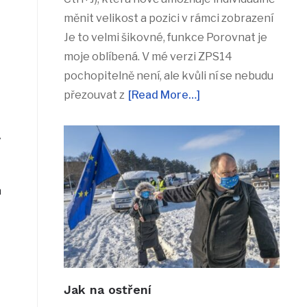
měnit velikost a pozici v rámci zobrazení
Je to velmi šikovné, funkce Porovnat je
moje oblíbená. V mé verzi ZPS14
pochopitelně není, ale kvůli ní se nebudu
přezouvat z
[Read More…]
ý
a
Jak na ostření