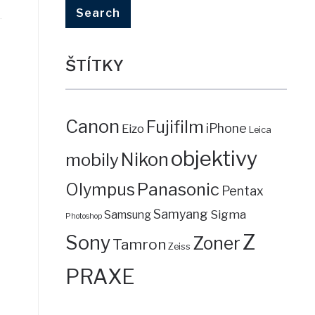
ŠTÍTKY
Canon
Fujifilm
iPhone
Eizo
Leica
objektivy
mobily
Nikon
Panasonic
Olympus
Pentax
Samyang
Sigma
Samsung
Photoshop
Z
Sony
Zoner
Tamron
Zeiss
PRAXE