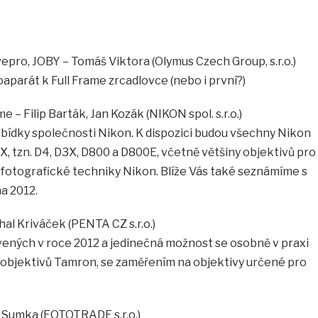
pro, JOBY – Tomáš Viktora (Olymus Czech Group, s.r.o.)
parát k Full Frame zrcadlovce (nebo i první?)
e – Filip Barták, Jan Kozák (NIKON spol. s.r.o.)
nabídky společnosti Nikon. K dispozici budou všechny Nikon
FX, tzn. D4, D3X, D800 a D800E, včetně většiny objektivů pro
í fotografické techniky Nikon. Blíže Vás také seznámíme s
a 2012.
al Kriváček (PENTA CZ s.r.o.)
ných v roce 2012 a jedinečná možnost se osobně v praxi
ě objektivů Tamron, se zaměřením na objektivy určené pro
j Sumka (FOTOTRADE s.r.o.)