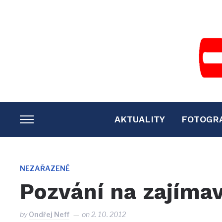
AKTUALITY
FOTOGR
TOGGLE
SIDEBAR
&
NAVIGATION
NEZAŘAZENÉ
Pozvání na zajíma
by
Ondřej Neff
on
2. 10. 2012