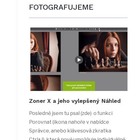
FOTOGRAFUJEME
Zoner X a jeho vylepšený Náhled
Posledně jsem tu psal (zde) o funkci
Porovnat (ikona nahoře v nabídce
Správce, anebo klávesová zkratka
Ctrl+J), která nově umožňuje individuálně