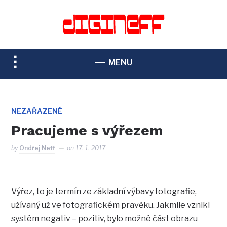
TOGGLE
MENU
SIDEBAR
&
NAVIGATION
NEZAŘAZENÉ
Pracujeme s výřezem
by
Ondřej Neff
on
17. 1. 2017
Výřez, to je termín ze základní výbavy fotografie,
užívaný už ve fotografickém pravěku. Jakmile vznikl
systém negativ – pozitiv, bylo možné část obrazu