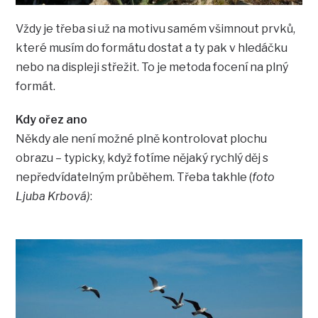
Vždy je třeba si už na motivu samém všimnout prvků,
které musím do formátu dostat a ty pak v hledáčku
nebo na displeji střežit. To je metoda focení na plný
formát.
Kdy ořez ano
Někdy ale není možné plně kontrolovat plochu
obrazu – typicky, když fotíme nějaký rychlý děj s
nepředvídatelným průběhem. Třeba takhle (
foto
Ljuba Krbová)
: