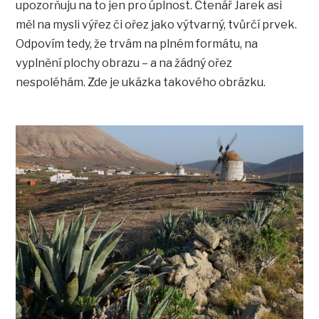
upozorňuju na to jen pro úplnost. Čtenář Jarek asi
měl na mysli výřez či ořez jako výtvarný, tvůrčí prvek.
Odpovím tedy, že trvám na plném formátu, na
vyplnění plochy obrazu – a na žádný ořez
nespoléhám. Zde je ukázka takového obrázku.