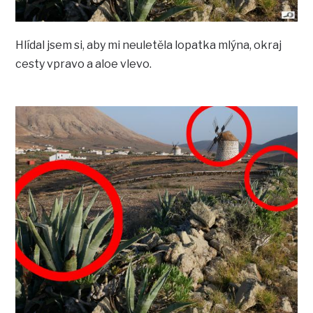
Hlídal jsem si, aby mi neuletěla lopatka mlýna, okraj
cesty vpravo a aloe vlevo.