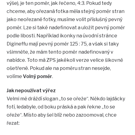
výše), je ten poměr, jak řečeno, 4:3. Pokud tedy
chceme, aby ořezaná fotka měla stejný poměr stran
jako neořezané fotky, musíme volit příslušný pevný
poměr. Lze si také nadefinovat a uložit pevný poměr
podle libosti. Například ikonky na úvodní stránce
Digineffu mají pevný poměr 125 : 75, a však si taky
všimněte, že mám tento poměr nadefinovaný v
nabídce. Toto má ZPS jakékoli verze velice šikovně
ošetřené. Pokud ale na poměru stran nesejde,
volíme
Volný poměr
.
Jak nepoužívat výřez
Velmi mě dráždí slogan „to se ořeže“. Někdo lajdácky
fotí, ledabyle, od boku práská a pak řekne „to se
ořeže“. Místo aby šel blíž nebo zazoomoval, chce
řezat: