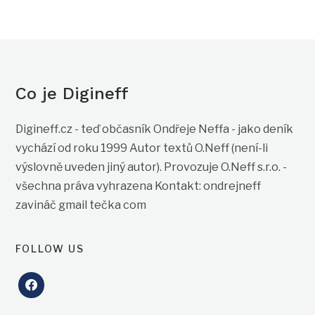
Co je Digineff
Digineff.cz - teď občasník Ondřeje Neffa - jako deník
vychází od roku 1999 Autor textů O.Neff (není-li
výslovně uveden jiný autor). Provozuje O.Neff s.r.o. -
všechna práva vyhrazena Kontakt: ondrejneff
zavináč gmail tečka com
FOLLOW US
facebook