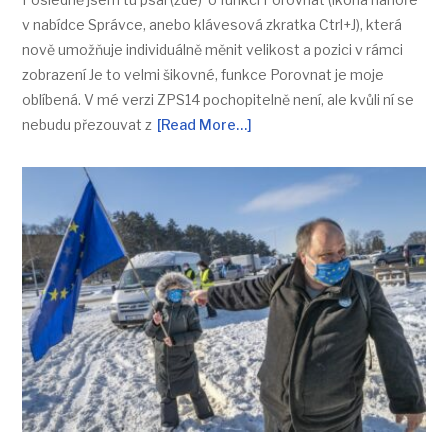
v nabídce Správce, anebo klávesová zkratka Ctrl+J), která
nově umožňuje individuálně měnit velikost a pozici v rámci
zobrazení Je to velmi šikovné, funkce Porovnat je moje
oblíbená. V mé verzi ZPS14 pochopitelně není, ale kvůli ní se
nebudu přezouvat z
[Read More…]