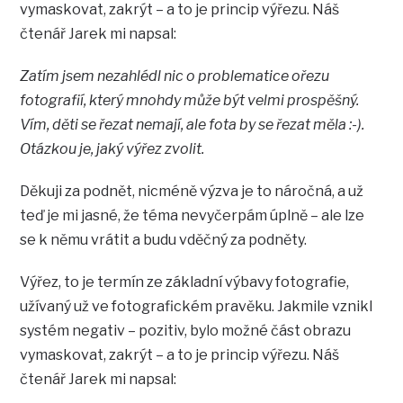
vymaskovat, zakrýt – a to je princip výřezu. Náš
čtenář Jarek mi napsal:
Zatím jsem nezahlédl nic o problematice ořezu
fotografií, který mnohdy může být velmi prospěšný.
Vím, děti se řezat nemají, ale fota by se řezat měla :-).
Otázkou je, jaký výřez zvolit.
Děkuji za podnět, nicméně výzva je to náročná, a už
teď je mi jasné, že téma nevyčerpám úplně – ale lze
se k němu vrátit a budu vděčný za podněty.
Výřez, to je termín ze základní výbavy fotografie,
užívaný už ve fotografickém pravěku. Jakmile vznikl
systém negativ – pozitiv, bylo možné část obrazu
vymaskovat, zakrýt – a to je princip výřezu. Náš
čtenář Jarek mi napsal: