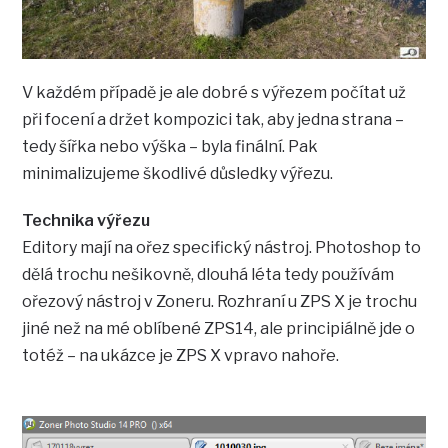
V každém případě je ale dobré s výřezem počítat už
při focení a držet kompozici tak, aby jedna strana –
tedy šířka nebo výška – byla finální. Pak
minimalizujeme škodlivé důsledky výřezu.
Technika výřezu
Editory mají na ořez specifický nástroj. Photoshop to
dělá trochu nešikovně, dlouhá léta tedy používám
ořezový nástroj v Zoneru. Rozhraní u ZPS X je trochu
jiné než na mé oblíbené ZPS14, ale principiálně jde o
totéž – na ukázce je ZPS X vpravo nahoře.