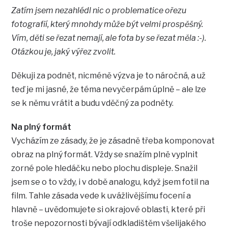
Zatím jsem nezahlédl nic o problematice ořezu
fotografií, který mnohdy může být velmi prospěšný.
Vím, děti se řezat nemají, ale fota by se řezat měla :-).
Otázkou je, jaký výřez zvolit.
Děkuji za podnět, nicméně výzva je to náročná, a už
teď je mi jasné, že téma nevyčerpám úplně – ale lze
se k němu vrátit a budu vděčný za podněty.
Na plný formát
Vycházím ze zásady, že je zásadně třeba komponovat
obraz na plný formát. Vždy se snažím plně vyplnit
zorné pole hledáčku nebo plochu displeje. Snažil
jsem se o to vždy, i v době analogu, když jsem fotil na
film. Tahle zásada vede k uvážlivějšímu focení a
hlavně – uvědomujete si okrajové oblasti, které při
troše nepozornosti bývají odkladištěm všelijakého