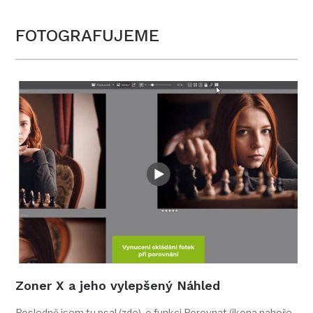
FOTOGRAFUJEME
Zoner X a jeho vylepšený Náhled
Posledně jsem tu psal (zde) o funkci Porovnat (ikona nahoře