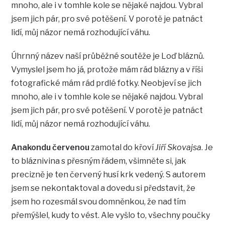
mnoho, ale i v tomhle kole se nějaké najdou. Vybral
jsem jich pár, pro své potěšení. V porotě je patnáct
lidí, můj názor nemá rozhodující váhu.
Úhrnný název naší průběžné soutěže je Loď bláznů.
Vymyslel jsem ho já, protože mám rád blázny a v říši
fotografické mám rád prdlé fotky. Neobjeví se jich
mnoho, ale i v tomhle kole se nějaké najdou. Vybral
jsem jich pár, pro své potěšení. V porotě je patnáct
lidí, můj názor nemá rozhodující váhu.
Anakondu červenou
zamotal do křoví
Jiří Skovajsa
. Je
to bláznivina s přesným řádem, všimněte si, jak
precizně je ten červený husí krk vedený. S autorem
jsem se nekontaktoval a dovedu si představit, že
jsem ho rozesmál svou domněnkou, že nad tím
přemýšlel, kudy to vést. Ale vyšlo to, všechny poučky