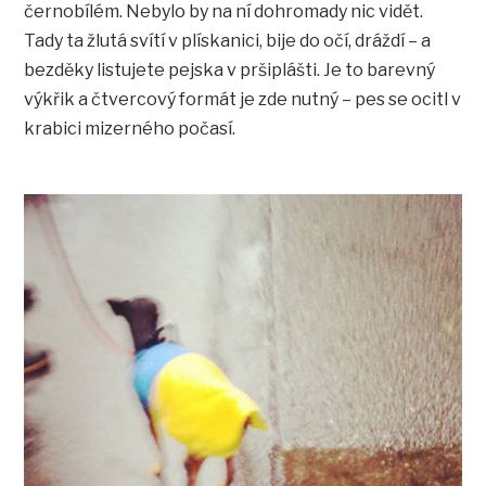
černobílém. Nebylo by na ní dohromady nic vidět.
Tady ta žlutá svítí v plískanici, bije do očí, dráždí – a
bezděky listujete pejska v pršiplášti. Je to barevný
výkřik a čtvercový formát je zde nutný – pes se ocitl v
krabici mizerného počasí.