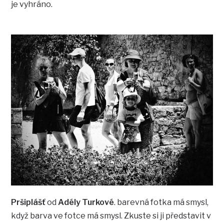
je vyhráno.
Pršiplášť
od
Adély Turkové
. barevná fotka má smysl,
když barva ve fotce má smysl. Zkuste si ji představit v