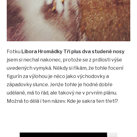
Fotku
Libora Hromádky
Tři plus dva studené nosy
jsem si nechal nakonec, protože se z prdlosti výše
uvedených vymyká. Někdy si říkám, že tohle focení
figurín za výlohou je něco jako východovky a
západovky slunce. Jenže tohle je hodně dobře
udělané, má to řád, ale takový ne v prvním plánu.
Možná to dělá i ten název. Kde je sakra ten třetí?