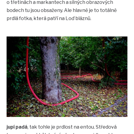
o třetinách a markantech a silných obrazových
bodech tu jsou obsaženy. Ale hlavně je to totálně
prdlá fotka, která patří na Loď bláznů.
jupí padá
, tak tohle je prdlost na entou. Středová