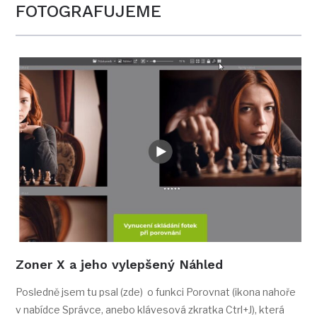
FOTOGRAFUJEME
Zoner X a jeho vylepšený Náhled
Posledně jsem tu psal (zde) o funkci Porovnat (ikona nahoře
v nabídce Správce, anebo klávesová zkratka Ctrl+J), která