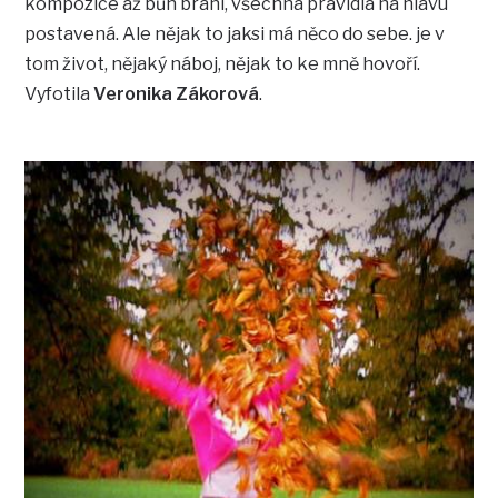
kompozice až bůh brání, všechna pravidla na hlavu
postavená. Ale nějak to jaksi má něco do sebe. je v
tom život, nějaký náboj, nějak to ke mně hovoří.
Vyfotila
Veronika Zákorová
.