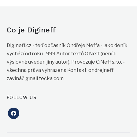
Co je Digineff
Digineff.cz - teď občasník Ondřeje Neffa - jako deník
vychází od roku 1999 Autor textů O.Neff (není-li
výslovně uveden jiný autor). Provozuje O.Neff s.r.o. -
všechna práva vyhrazena Kontakt: ondrejneff
zavináč gmail tečka com
FOLLOW US
facebook