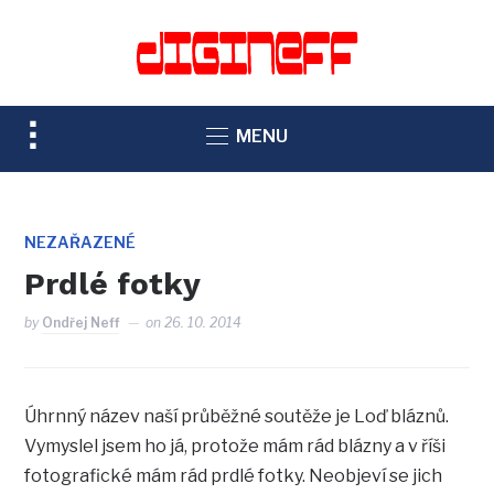
TOGGLE
MENU
SIDEBAR
&
NAVIGATION
NEZAŘAZENÉ
Prdlé fotky
by
Ondřej Neff
on
26. 10. 2014
Úhrnný název naší průběžné soutěže je Loď bláznů.
Vymyslel jsem ho já, protože mám rád blázny a v říši
fotografické mám rád prdlé fotky. Neobjeví se jich