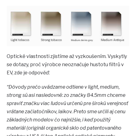
Optické vlastnosti zjistíme až vyzkoušením. Vyskytly
se dotazy, proč výrobce neoznačuje hustotu filtrů v
EV, zde je odpověď:
“Dôvody prečo uvádzame odtiene v light, medium,
strong sú asi nasledovné: zo značky 84.5mm chceme
spraviť značku viac ľudovú určenú pre širokú verejnosť
vrátane začiatočníkov, laikov. Preto sme určili aj cenu
základných modelov čo najnižšie, i keď použitý
materiál (originál organické sklo od patentovaného