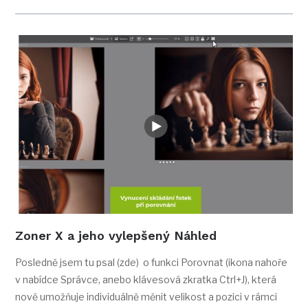
Zoner X a jeho vylepšený Náhled
Posledně jsem tu psal (zde) o funkci Porovnat (ikona nahoře
v nabídce Správce, anebo klávesová zkratka Ctrl+J), která
nově umožňuje individuálně měnit velikost a pozici v rámci