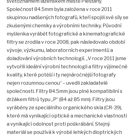
světoznámém lázeňském městě Piešťany.
Společnost 84.5mm byla založena v roce 2011
skupinou nadšených fotografů, kteří spojili své síly se
zkušenými chemiky a výrobními techniky. Původní
myšlenka vyrábět fotografické a kinematografické
filtry se zrodila v roce 2008, pak následovalo období
vývoje, výzkumu, laboratorních experimentů a
dolaďování výrobních technologií. „V roce 2011 jsme
vytvořili ideální výrobní technologii a filtry výjimečné
kvality, které potěší i ty nejnáročnější fotografy
nejen rozumnou cenou“ – uvedli zakladatelé
společnosti. Filtry 84.5mm jsou plně kompatibilní s
držákem filtrů typu „P“ (84 až 85 mm). Filtry jsou
vyráběny ze speciálního organického skla (CR-39),
které má vynikající optické a mechanické vlastnosti
a vynikající odolnost proti poškrábání. Stejný
materiál se používá k výrobě lehkých dioptrických