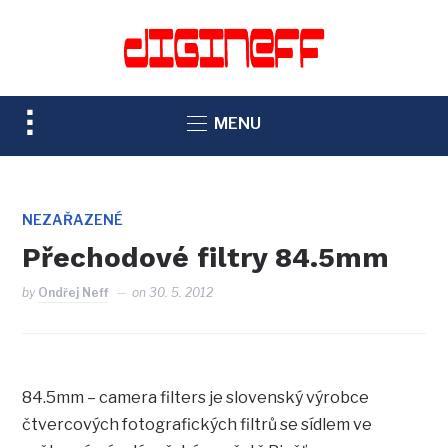
TOGGLE
MENU
SIDEBAR
&
NAVIGATION
NEZAŘAZENÉ
Přechodové filtry 84.5mm
by
Ondřej Neff
on
30. 5. 2012
84.5mm – camera filters je slovenský výrobce
čtvercových fotografických filtrů se sídlem ve