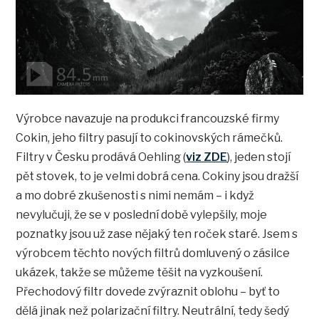
Výrobce navazuje na produkci francouzské firmy
Cokin, jeho filtry pasují to cokinovských rámečků.
Filtry v Česku prodává Oehling (
viz ZDE
), jeden stojí
pět stovek, to je velmi dobrá cena. Cokiny jsou dražší
a mo dobré zkušenosti s nimi nemám – i když
nevylučuji, že se v poslední době vylepšily, moje
poznatky jsou už zase nějaký ten roček staré. Jsem s
výrobcem těchto nových filtrů domluvený o zásilce
ukázek, takže se můžeme těšit na vyzkoušení.
Přechodový filtr dovede zvýraznit oblohu – byť to
dělá jinak než polarizační filtry. Neutrální, tedy šedý