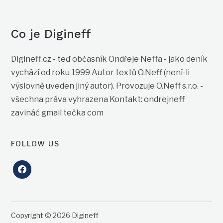
Co je Digineff
Digineff.cz - teď občasník Ondřeje Neffa - jako deník
vychází od roku 1999 Autor textů O.Neff (není-li
výslovně uveden jiný autor). Provozuje O.Neff s.r.o. -
všechna práva vyhrazena Kontakt: ondrejneff
zavináč gmail tečka com
FOLLOW US
facebook
Copyright © 2026 Digineff