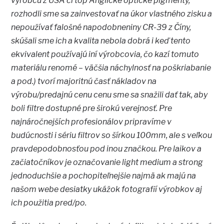
výrobcu z USA či top Anglické optické pigmenty,
rozhodli sme sa zainvestovať na úkor vlastného zisku a
nepoužívať falošné napodobneniny CR-39 z Číny,
skúšali sme ich a kvalita nebola dobrá i keď tento
ekvivalent používajú iní výrobcovia, čo kazí tomuto
materiálu renomé – väčšia náchylnosť na poškriabanie
a pod.) tvorí majoritnú časť nákladov na
výrobu/predajnú cenu cenu sme sa snažili dať tak, aby
boli filtre dostupné pre širokú verejnosť. Pre
najnáročnejších profesionálov pripravíme v
budúcnosti i sériu filtrov so šírkou 100mm, ale s veľkou
pravdepodobnosťou pod inou značkou. Pre laikov a
začiatočníkov je označovanie light medium a strong
jednoduchšie a pochopiteľnejšie najmä ak majú na
našom webe desiatky ukážok fotografií výrobkov aj
ich použitia pred/po.