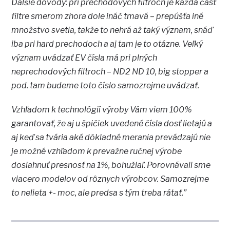
Ďalšie dôvody: pri prechodových filtroch je každá časť
filtre smerom zhora dole ináč tmavá – prepúšťa iné
množstvo svetla, takže to nehrá až taký význam, snáď
iba pri hard prechodoch a aj tam je to otázne. Veľký
význam uvádzať EV čísla má pri plných
neprechodových filtroch – ND2 ND 10, big stopper a
pod. tam budeme toto číslo samozrejme uvádzať.
Vzhľadom k technológií výroby Vám viem 100%
garantovať, že aj u špičiek uvedené čísla dosť lietajú a
aj keď sa tvária aké dôkladné merania prevádzajú nie
je možné vzhľadom k prevažne ručnej výrobe
dosiahnuť presnosť na 1%, bohužiaľ. Porovnávali sme
viacero modelov od rôznych výrobcov. Samozrejme
to nelieta +- moc, ale predsa s tým treba rátať.”