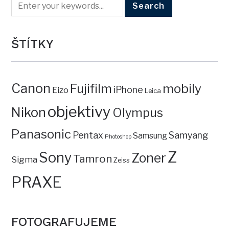
ŠTÍTKY
Canon
mobily
Fujifilm
iPhone
Eizo
Leica
objektivy
Nikon
Olympus
Panasonic
Pentax
Samyang
Samsung
Photoshop
Z
Sony
Zoner
Tamron
Sigma
Zeiss
PRAXE
FOTOGRAFUJEME