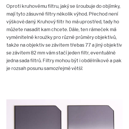
Oproti kruhovému filtru, jaký se šroubuje do objímky,
mají tyto zásuvné filtry několik výhod. Přechod není
výškově daný. Kruhový filtr ho má uprostřed, tady ho
můžete nasadit kam chcete. Dále, ten rámeček má
vyměnitelné kroužky pro různé průměry objektivů,
takže na objektiv se závitem třebas 77 a jiný objektiv
se závitem 82 mm vám stačí jeden filtr, eventuálně
jedna sada filtrů. Filtry mohou být i obdélníkové a pak
je rozsah posunu samozřejmě větší: