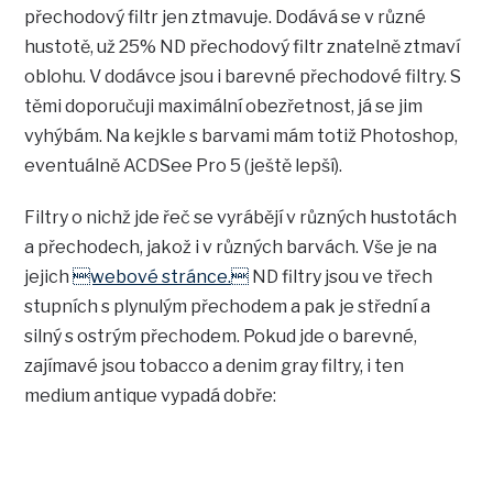
přechodový filtr jen ztmavuje. Dodává se v různé
hustotě, už 25% ND přechodový filtr znatelně ztmaví
oblohu. V dodávce jsou i barevné přechodové filtry. S
těmi doporučuji maximální obezřetnost, já se jim
vyhýbám. Na kejkle s barvami mám totiž Photoshop,
eventuálně ACDSee Pro 5 (ještě lepší).
Filtry o nichž jde řeč se vyrábějí v různých hustotách
a přechodech, jakož i v různých barvách. Vše je na
jejich
webové stránce.
ND filtry jsou ve třech
stupních s plynulým přechodem a pak je střední a
silný s ostrým přechodem. Pokud jde o barevné,
zajímavé jsou tobacco a denim gray filtry, i ten
medium antique vypadá dobře: