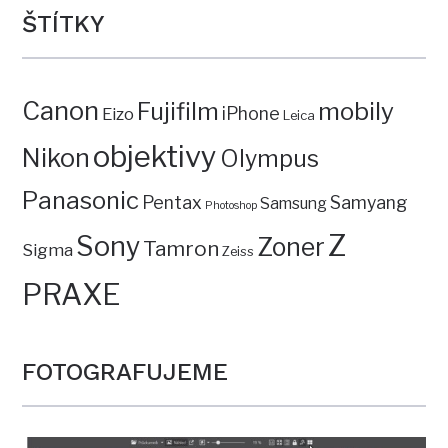
ŠTÍTKY
Canon
mobily
Fujifilm
iPhone
Eizo
Leica
objektivy
Nikon
Olympus
Panasonic
Pentax
Samyang
Samsung
Photoshop
Z
Sony
Zoner
Tamron
Sigma
Zeiss
PRAXE
FOTOGRAFUJEME