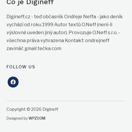
Co je Digineff
Digineff.cz - teď občasník Ondřeje Neffa - jako deník
vychází od roku 1999 Autor textů O.Neff (není-li
výslovně uveden jiný autor). Provozuje O.Neff s.r.o. -
všechna práva vyhrazena Kontakt: ondrejneff
zavináč gmail tečka com
FOLLOW US
facebook
Copyright © 2026 Digineff
Designed by
WPZOOM