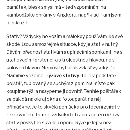
památek, blesk smysl má – teď vzpomínám na
kambodžské chrámy v Angkoru, například. Tam jsem
blesk užil.
Stativ? Vždycky ho vozím a málokdy používám, ke své
škodě. Jsou samozřejmě situace, kdy je stativ nutný.
Dávám přednost stativům s upínacími sponkami , ne s
utahovacími prstenci, a s trojcestnou hlavou, ne s
kulovou hlavou. Nemusí být nijak zvlášť vysoký. Do
Namibie vezeme i
rýžové stativy
. To je v podstatě
polštář, tuplovaný, se suchým zipem. Na místě pak
koupíme rýži a nasypeme ji dovnitř. Tenhle polštářek
se pak dá na okraj okna a fotoaparát na něj
přimáčkne. Je to skvělá pomůcka pro focení zvířat v
rezervacích. Tam se vždycky fotí z auta a ten rýžový
stativ poskytne skvělou oporu. Rýže je lepší než