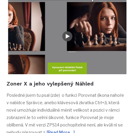
Zoner X a jeho vylepšený Náhled
Posledně jsem tu psal (zde) o funkci Porovnat (ikona nahoře
v nabídce Správce, anebo klávesová zkratka Ctrl+J), která
nově umožňuje individuálně měnit velikost a pozici v rámci
zobrazení Je to velmi šikovné, funkce Porovnat je moje
oblíbená. V mé verzi ZPS14 pochopitelně není, ale kvůli ní se
nebudu přezouvat z
[Read More…]