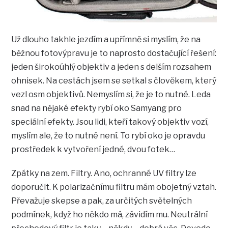
Už dlouho takhle jezdím a upřímně si myslím, že na
běžnou fotovýpravu je to naprosto dostačující řešení:
jeden širokoúhlý objektiv a jeden s delším rozsahem
ohnisek. Na cestách jsem se setkal s člověkem, který
vezl osm objektivů. Nemyslím si, že je to nutné. Leda
snad na nějaké efekty rybí oko Samyang pro
speciální efekty. Jsou lidi, kteří takový objektiv vozí,
myslím ale, že to nutné není. To rybí oko je opravdu
prostředek k vytvoření jedné, dvou fotek…
Zpátky na zem. Filtry. Ano, ochranné UV filtry lze
doporučit. K polarizačnímu filtru mám obojetný vztah.
Převažuje skepse a pak, za určitých světelných
podmínek, když ho někdo má, závidím mu. Neutrální