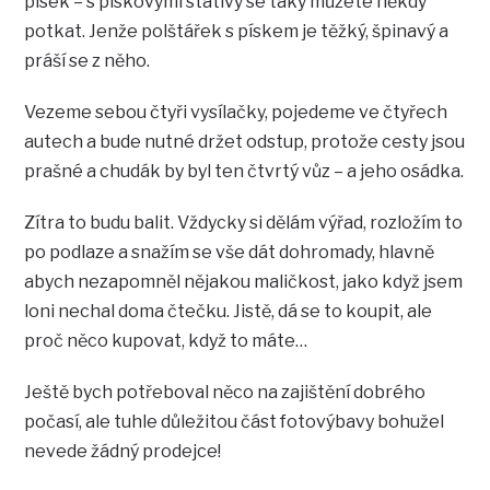
písek – s pískovými stativy se taky můžete někdy
potkat. Jenže polštářek s pískem je těžký, špinavý a
práší se z něho.
Vezeme sebou čtyři vysílačky, pojedeme ve čtyřech
autech a bude nutné držet odstup, protože cesty jsou
prašné a chudák by byl ten čtvrtý vůz – a jeho osádka.
Zítra to budu balit. Vždycky si dělám výřad, rozložím to
po podlaze a snažím se vše dát dohromady, hlavně
abych nezapomněl nějakou maličkost, jako když jsem
loni nechal doma čtečku. Jistě, dá se to koupit, ale
proč něco kupovat, když to máte…
Ještě bych potřeboval něco na zajištění dobrého
počasí, ale tuhle důležitou část fotovýbavy bohužel
nevede žádný prodejce!