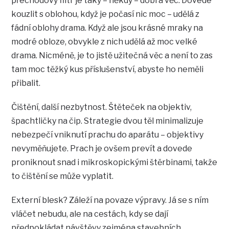
přechodový filtr je taky – někdy – dobrá věc. Dovede
kouzlit s oblohou, když je počasí nic moc – udělá z
fádní oblohy drama. Když ale jsou krásné mraky na
modré obloze, obvykle z nich udělá až moc velké
drama. Nicméně, je to jistě užitečná věc a není to zas
tam moc těžký kus příslušenství, abyste ho neměli
přibalit.
Čištění, další nezbytnost. Štěteček na objektiv,
špachtličky na čip. Strategie dvou těl minimalizuje
nebezpečí vniknutí prachu do aparátu – objektivy
nevyměňujete. Prach je ovšem prevít a dovede
proniknout snad i mikroskopickými štěrbinami, takže
to čištění se může vyplatit.
Externí blesk? Záleží na povaze výpravy. Já se s ním
vláčet nebudu, ale na cestách, kdy se dají
předpokládat návštěvy zejména stavebních