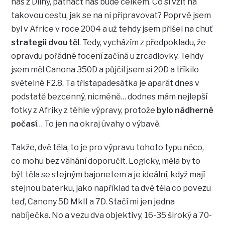
nás z Dílny, patnáct nás bude celkem. Co si vzít na
takovou cestu, jak se na ni připravovat? Poprvé jsem
byl v Africe v roce 2004 a už tehdy jsem přišel na chuť
strategii dvou těl
. Tedy, vycházím z předpokladu, že
opravdu pořádné focení začíná u zrcadlovky. Tehdy
jsem měl Canona 350D a půjčil jsem si 20D a tříkilo
světelné F2.8. Ta třistapadesátka je aparát dnes v
podstatě bezcenný, nicméně… dodnes mám nejlepší
fotky z Afriky z téhle výpravy, protože
bylo nádherné
počasí
… To jen na okraj úvahy o výbavě.
Takže, dvě těla, to je pro výpravu tohoto typu něco,
co mohu bez váhání doporučit. Logicky, měla by to
být těla se stejným bajonetem a je ideální, když mají
stejnou baterku, jako například ta dvě těla co povezu
teď, Canony 5D MkII a 7D. Stačí mi jen jedna
nabíječka. No a vezu dva objektivy, 16-35 široký a 70-