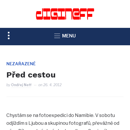
TOGGLE
MENU
SIDEBAR
&
NAVIGATION
NEZAŘAZENÉ
Před cestou
by
Ondřej Neff
on
26. 4. 2012
Chystám se na fotoexpedici do Namibie. V sobotu
odjíždím s Ljubou a skupinou fotografů, převážně od