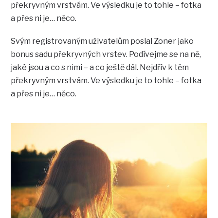
překryvným vrstvám. Ve výsledku je to tohle – fotka
a přes ni je… něco.
Svým registrovaným uživatelům poslal Zoner jako
bonus sadu překryvných vrstev. Podívejme se na ně,
jaké jsou a co s nimi – a co ještě dál. Nejdřív k těm
překryvným vrstvám. Ve výsledku je to tohle – fotka
a přes ni je… něco.