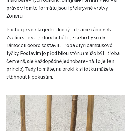
málo barevných odstínů.
Umí ji ale formát PNG
– a
právě v tomto formátu jsou i překryvné vrstvy
Zoneru.
Postup je vcelku jednoduchý – děláme rámeček.
Zvolím si něco jednoduchého, z čeho by se dal
rámeček dobře sestavit. Třeba čtyři bambusové
tyčky. Postavím je před bílou stěnu (může být i třeba
červená, ale každopádně jednobarevná, to je ten
princip). Tady to máte, na proklik si fotku můžete
stáhnout k pokusům.