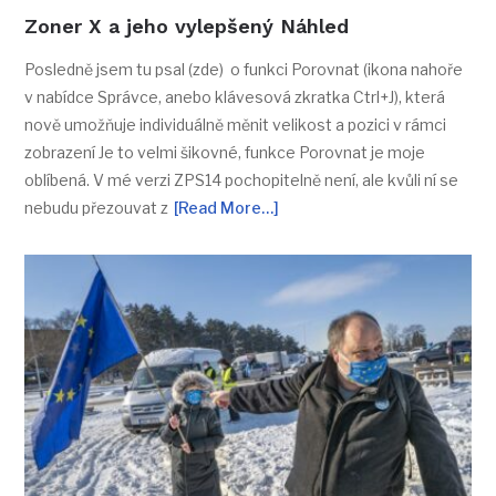
Zoner X a jeho vylepšený Náhled
Posledně jsem tu psal (zde) o funkci Porovnat (ikona nahoře
v nabídce Správce, anebo klávesová zkratka Ctrl+J), která
nově umožňuje individuálně měnit velikost a pozici v rámci
zobrazení Je to velmi šikovné, funkce Porovnat je moje
oblíbená. V mé verzi ZPS14 pochopitelně není, ale kvůli ní se
nebudu přezouvat z
[Read More…]