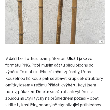
V další fázi fotku uložím příkazem
Uložit jako
ve
formátu PNG. Poté musím dát tu bílou plochu do
výběru. To mohu udělat různými způsoby, třeba
kouzelnou hůlkou a pak se zbavit krupiček struktury
omítky lasem v režimu
Přidat k výběru
. Když jsem
hotov, příkazem
Delete
smažu obsah výběru – a
zbudou mi čtyři tyčky na průhledném pozadí – opět
vidíte ty kostičky, neomylně signalizující průhlednost.