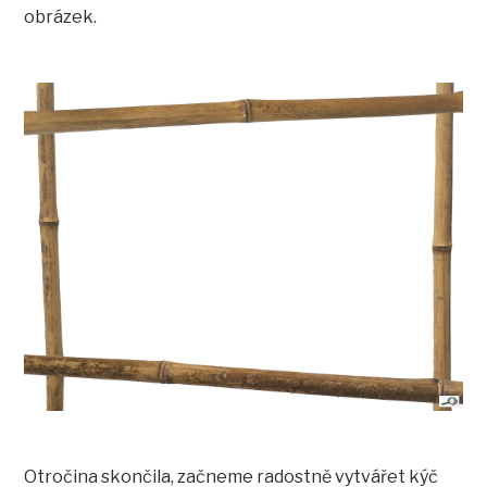
obrázek.
Otročina skončila, začneme radostně vytvářet kýč