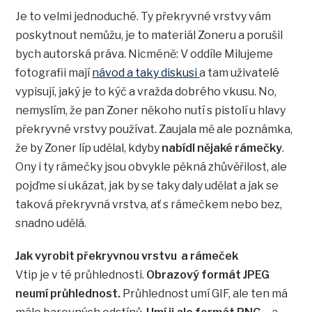
Je to velmi jednoduché. Ty překryvné vrstvy vám
poskytnout nemůžu, je to materiál Zoneru a porušil
bych autorská práva. Nicméně: V oddíle Milujeme
fotografii mají
návod a taky diskusi
a tam uživatelé
vypisují, jaký je to kýč a vražda dobrého vkusu. No,
nemyslím, že pan Zoner někoho nutí s pistolí u hlavy
překryvné vrstvy používat. Zaujala mě ale poznámka,
že by Zoner líp udělal, kdyby
nabídl nějaké rámečky
.
Ony i ty rámečky jsou obvykle pěkná zhůvěřilost, ale
pojďme si ukázat, jak by se taky daly udělat a jak se
taková překryvná vrstva, ať s rámečkem nebo bez,
snadno udělá.
Jak vyrobit překryvnou vrstvu a rámeček
Vtip je v té průhlednosti.
Obrazový formát JPEG
neumí průhlednost.
Průhlednost umí GIF, ale ten má