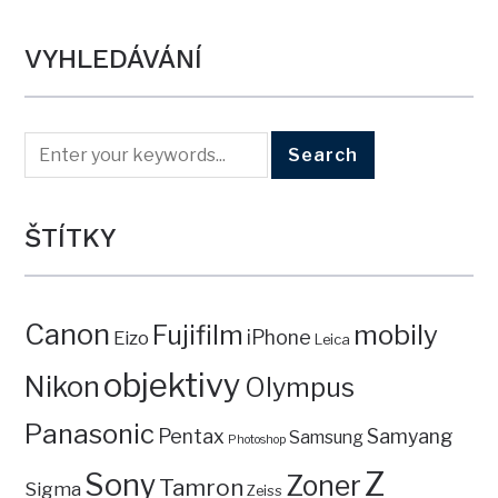
VYHLEDÁVÁNÍ
ŠTÍTKY
Canon
mobily
Fujifilm
iPhone
Eizo
Leica
objektivy
Nikon
Olympus
Panasonic
Pentax
Samyang
Samsung
Photoshop
Z
Sony
Zoner
Tamron
Sigma
Zeiss