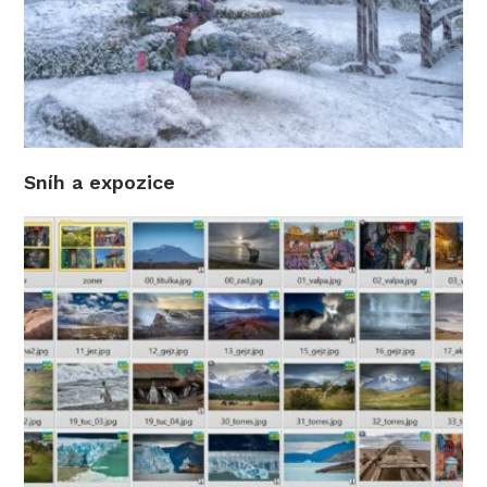
Sníh a expozice