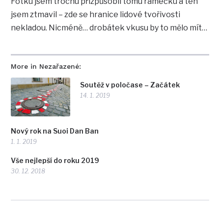
Fotku jsem trochu přizpůsobil tomu rámečku a ten
jsem ztmavil – zde se hranice lidové tvořivosti
nekladou. Nicméně… drobátek vkusu by to mělo mít…
More in Nezařazené:
Soutěž v poločase – Začátek
14. 1. 2019
Nový rok na Suoi Dan Ban
1. 1. 2019
Vše nejlepší do roku 2019
30. 12. 2018