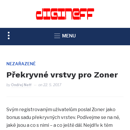
TOGGLE
MENU
SIDEBAR
&
NAVIGATION
NEZAŘAZENÉ
Překryvné vrstvy pro Zoner
by
Ondřej Neff
on
22. 5. 2017
Svým registrovaným uživatelům poslal Zoner jako
bonus sadu překryvných vrstev. Podívejme se na ně,
jaké jsou a co s nimi – a co ještě dál. Nejdřív k těm