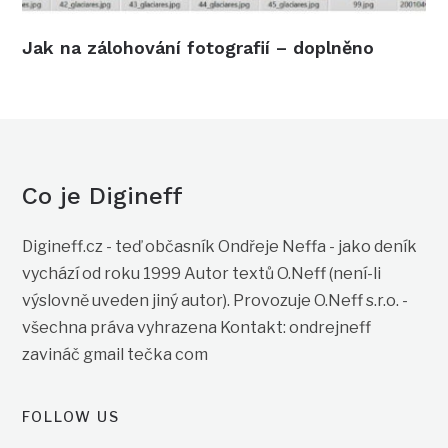
Jak na zálohování fotografií – doplněno
Co je Digineff
Digineff.cz - teď občasník Ondřeje Neffa - jako deník
vychází od roku 1999 Autor textů O.Neff (není-li
výslovně uveden jiný autor). Provozuje O.Neff s.r.o. -
všechna práva vyhrazena Kontakt: ondrejneff
zavináč gmail tečka com
FOLLOW US