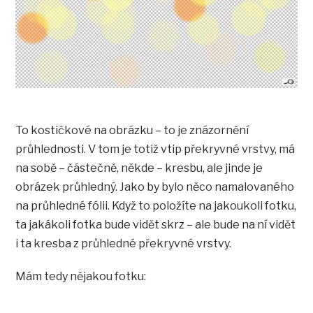
To kostičkové na obrázku – to je znázornění
průhlednosti. V tom je totiž vtip překryvné vrstvy, má
na sobě – částečně, někde – kresbu, ale jinde je
obrázek průhledný. Jako by bylo něco namalovaného
na průhledné fólii. Když to položíte na jakoukoli fotku,
ta jakákoli fotka bude vidět skrz – ale bude na ní vidět
i ta kresba z průhledné překryvné vrstvy.
Mám tedy nějakou fotku: