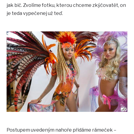
jak bič. Zvolíme fotku, kterou chceme zkýčovatět, on
je teda vypečenej už teď.
Postupem uvedeným nahoře přidáme rámeček –