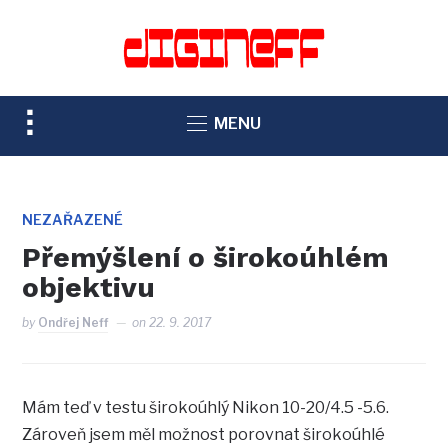
TOGGLE
MENU
SIDEBAR
&
NAVIGATION
NEZAŘAZENÉ
Přemýšlení o širokoúhlém
objektivu
by
Ondřej Neff
on
22. 9. 2017
Mám teď v testu širokoúhlý Nikon 10-20/4.5 -5.6.
Zároveň jsem měl možnost porovnat širokoúhlé