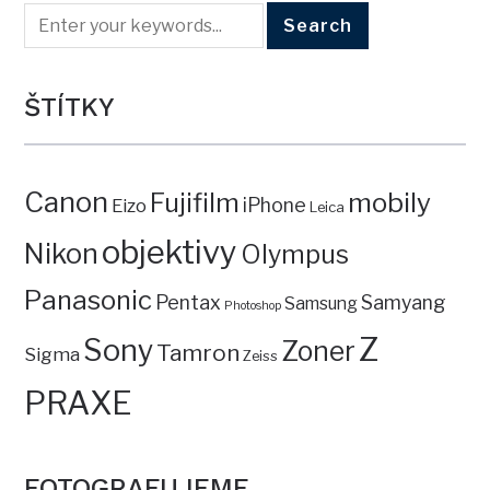
ŠTÍTKY
Canon
mobily
Fujifilm
iPhone
Eizo
Leica
objektivy
Nikon
Olympus
Panasonic
Pentax
Samyang
Samsung
Photoshop
Z
Sony
Zoner
Tamron
Sigma
Zeiss
PRAXE
FOTOGRAFUJEME