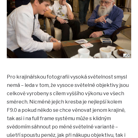
Pro krajinářskou fotografii vysoká světelnost smysl
nemá – leda v tom, že vysoce světelné objektivy jsou
celkově vyrobeny s cílem vyššího výkonu ve všech
směrech. Nicméně jejich kresba je nejlepší kolem
F9.0 a pokud někdo se chce věnovat jenom krajině,
tak asi i na full frame systému může s klidným
svědomím sáhnout po méně světelné variantě –
ušetří spoustu peněz, jak při nákupu objektivu, tak i