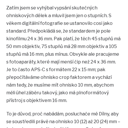
Zatím jsem se vyhýbal vypsání skutečných
ohniskových délek a mluvil jsem jen o stupních. S
věkem digitální fotografie se ustanovilo cosi jako
standard. Předpokládá se, že standardem je pole
kinofilmu 24 x 36 mm. Pak platí, že těch 45 stupňů má
50 mm objektiv, 75 stupňů má 28 mm objektiv a 105
stupňů má 16 mm, plus mínus. Obvykle ale pracujeme
s fotoaparáty, které mají menší čip než 24 x 36 mm.
Je to často APS-C s formátem 22 x 15 mm; pak
přepočítáváme ohnisko crop faktorem a vychází
nám tedy, že musíme mít ohnisko 10 mm, abychom
měli úhel záběru takový, jako má plnoformátový
přístroj s objektivem 16 mm.
To je důvod, proč nabádám, posluchače mé Dílny, aby
se soustředili právě na ohnisko 10 (12) až 20 (24) mm –