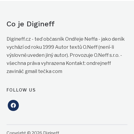
Co je Digineff
Digineff.cz - teď občasník Ondřeje Neffa - jako deník
vychází od roku 1999 Autor textů O.Neff (není-li
výslovně uveden jiný autor). Provozuje O.Neff s.r.o. -
všechna práva vyhrazena Kontakt: ondrejneff
zavináč gmail tečka com
FOLLOW US
facebook
Copyright © 2026 Digineff