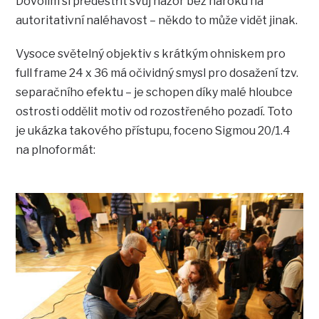
Dovolím si předestřít svůj názor bez nároku na
autoritativní naléhavost – někdo to může vidět jinak.
Vysoce světelný objektiv s krátkým ohniskem pro
full frame 24 x 36 má očividný smysl pro dosažení tzv.
separačního efektu – je schopen díky malé hloubce
ostrosti oddělit motiv od rozostřeného pozadí. Toto
je ukázka takového přístupu, foceno Sigmou 20/1.4
na plnoformát: