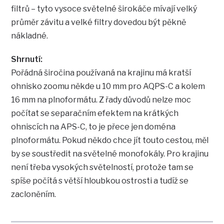
filtrů – tyto vysoce světelné širokáče mívají velký
průměr závitu a velké filtry dovedou být pěkně
nákladné.
Shrnutí:
Pořádná širočina používaná na krajinu má kratší
ohnisko zoomu někde u 10 mm pro AQPS-C a kolem
16 mm na plnoformátu. Z řady důvodů nelze moc
počítat se separačním efektem na krátkých
ohniscích na APS-C, to je přece jen doména
plnoformátu. Pokud někdo chce jít touto cestou, měl
by se soustředit na světelné monofokály. Pro krajinu
není třeba vysokých světelností, protože tam se
spíše počítá s větší hloubkou ostrosti a tudíž se
zacloněním.