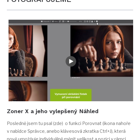
Zoner X a jeho vylepšený Náhled
Posledně jsem tu psal (zde) o funkci Porovnat (ikona nahoře
v nabídce Správce, anebo klávesová zkratka Ctrl+J), která
nově umožňuje individuálně měnit velikost a pozici v rámci