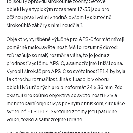
to jsou ty opravdu širokoúhlé zoomy. Setové
objektivy s typickým rozsahem 17-55 jsou pro
běžnou praxi velmi vhodné, ovšem ty skutečně
širokoúhlé záběry s nimi neudělají.
Objektivy vyráběné výlučně pro APS-C formát mívají
poměrně malou světelnost. Má to rozumný důvod:
zdůrazňuje se malý rozměr a váha, to je jedna z
předností systému APS-C, a samozřejmě i nižší cena.
Vyrobit širokáč pro APS-C se světelností F1.4 by byla
tak trochu rozmařilost. Jiná situace je v oboru
objektivů určených pro plnoformát 24 x 36 mm. Zde
existují širokoúhlé objektivy se světelností F2.8 a
monofokální objektivy s pevným ohniskem, širokáče
světelné F1.8 i F1.4. Světelné zoomy jsou patřičně
velké, těžké a samozřejmě i drahé.