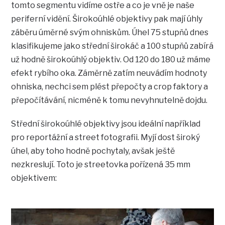
tomto segmentu vidíme ostře a co je vně je naše
periferní vidění. Širokoúhlé objektivy pak mají úhly
záběru úměrné svým ohniskům. Úhel 75 stupňů dnes
klasifikujeme jako střední širokáč a 100 stupňů zabírá
už hodně širokoúhlý objektiv. Od 120 do 180 už máme
efekt rybího oka. Záměrně zatím neuvádím hodnoty
ohniska, nechci sem plést přepočty a crop faktory a
přepočítávání, nicméně k tomu nevyhnutelně dojdu.
Střední širokoúhlé objektivy jsou ideální například
pro reportážní a street fotografii. Myjí dost široký
úhel, aby toho hodně pochytaly, avšak ještě
nezkreslují. Toto je streetovka pořízená 35 mm
objektivem: