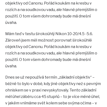
objektivy od Canonu. Pořád koukám na kresbu v
rozích a na soudkovou vadu, ale hlavně přemýšlím o
použití. O tom všem dohromady bude má dnešní
úvaha.
Mám teď v testu širokoúhlý Nikon 10-20/4.5 -5.6.
Zároveň jsem měl možnost porovnat širokoúhlé
objektivy od Canonu. Pořád koukám na kresbu v
rozích a na soudkovou vadu, ale hlavně přemýšlím o
použití. O tom všem dohromady bude má dnešní
úvaha.
Dnes se už nepoužívá termín „základní objektiv“ –
běžné to bylo v době, kdy jiné objektivy než s pevným
ohniskem se v praxi nevyskytovaly. Tento základní
měl úhel záběru cca 45 stupňů – to je více méně úhel,
v jakém vnímáme svět kolem sebe svýma očima – v