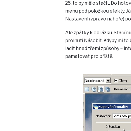
25, to by mělo stačit. Do hot
menu pod položkou efekty. Já j
Nastavení (vpravo nahoře) po
Ale zpátky k obrázku. Stačí mi
prolnutí Násobit. Kdyby mi to 
ladit hned třemi způsoby – int
pamatovat pro příště.