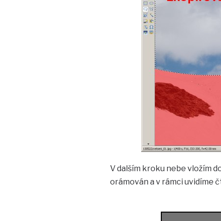
V dalším kroku nebe vložím do 
orámován a v rámci uvidíme čt