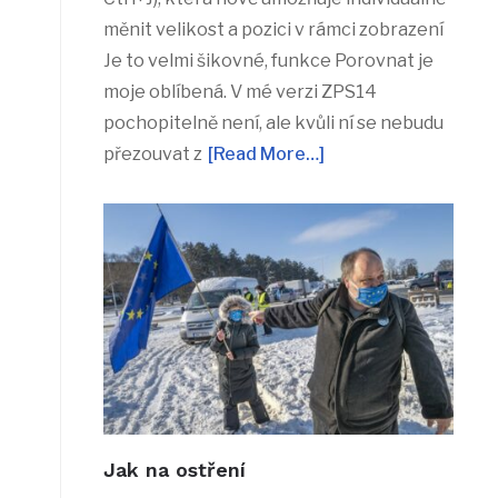
měnit velikost a pozici v rámci zobrazení
Je to velmi šikovné, funkce Porovnat je
moje oblíbená. V mé verzi ZPS14
pochopitelně není, ale kvůli ní se nebudu
přezouvat z
[Read More…]
Jak na ostření