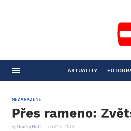
AKTUALITY
FOTOGR
TOGGLE
SIDEBAR
&
NAVIGATION
NEZAŘAZENÉ
Přes rameno: Zvě
by
Ondřej Neff
on
21. 5. 2013