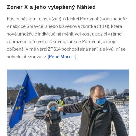
Zoner X a jeho vylepšený Náhled
Posledně jsem tu psal (zde) o funkci Porovnat (ikona nahoře
v nabídce Správce, anebo klávesová zkratka Ctrl+J), která
nově umožňuje individuálně měnit velikost a pozici v rámci
zobrazení Je to velmi šikovné, funkce Porovnat je moje
oblíbená. V mé verzi ZPS14 pochopitelně není, ale kvůli ní se
nebudu přezouvat z
[Read More…]