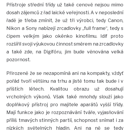
Přístroje střední třídy už také cenově nejsou mimo
dosah zájemců z řad laické veřejnosti. A v neposlední
řadě je třeba zmínit, že už tři výrobci, tedy Canon,
Nikon a Sony nabízejí zrcadlovky „full frame“, tedy s
čipem velkým jako okénko kinofilmu. Idif proto
rozšířil svoji výukovou činnost směrem na zrcadlovky
a také zde, na Digifóru, jim bude věnována velká
pozornost.
Přirozeně že se nezapomíná ani na kompakty, vždyť
pořád tvoří většinu na trhu a jistě tomu tak bude i v
příštích létech. Kvalitou obrazu už dosahují
vrcholných výkonů. Však také mnohdy slouží jako
doplňkový přístroj pro majitele aparátů vyšší třídy.
Mají funkce jako je rozpoznávání tváře, vyjasňování
příliš tmavých stinných partií, schopnost snímat i za
nízkých světelných hladin. Ani na ně se tedy