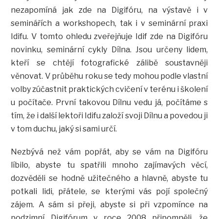
nezapomíná jak zde na Digifóru, na výstavě i v
seminářích a workshopech, tak i v seminární praxi
Idifu. V tomto ohledu zveřejňuje Idif zde na Digifóru
novinku, seminární cykly Dílna. Jsou určeny lidem,
kteří se chtějí fotografické zálibě soustavněji
věnovat. V průběhu roku se tedy mohou podle vlastní
volby zúčastnit praktických cvičení v terénu i školení
u počítače. První takovou Dílnu vedu já, počítáme s
tím, že i další lektoři Idifu založí svoji Dílnu a povedou ji
v tom duchu, jaký si sami určí.
Nezbývá než vám popřát, aby se vám na Digifóru
líbilo, abyste tu spatřili mnoho zajímavých věcí,
dozvěděli se hodně užitečného a hlavně, abyste tu
potkali lidi, přátele, se kterými vás pojí společný
zájem. A sám si přeji, abyste si při vzpomínce na
podzimní Digifórum v roce 2008 připomněli, že