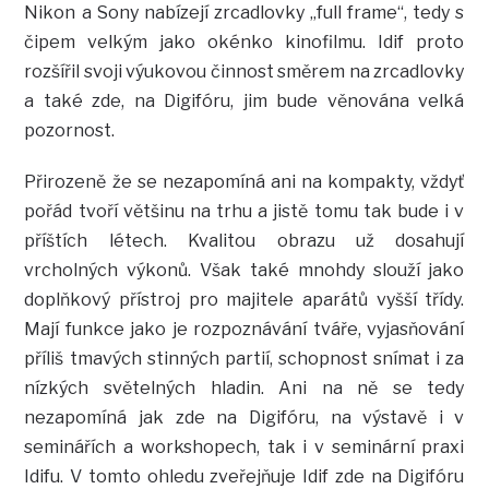
Nikon a Sony nabízejí zrcadlovky „full frame“, tedy s
čipem velkým jako okénko kinofilmu. Idif proto
rozšířil svoji výukovou činnost směrem na zrcadlovky
a také zde, na Digifóru, jim bude věnována velká
pozornost.
Přirozeně že se nezapomíná ani na kompakty, vždyť
pořád tvoří většinu na trhu a jistě tomu tak bude i v
příštích létech. Kvalitou obrazu už dosahují
vrcholných výkonů. Však také mnohdy slouží jako
doplňkový přístroj pro majitele aparátů vyšší třídy.
Mají funkce jako je rozpoznávání tváře, vyjasňování
příliš tmavých stinných partií, schopnost snímat i za
nízkých světelných hladin. Ani na ně se tedy
nezapomíná jak zde na Digifóru, na výstavě i v
seminářích a workshopech, tak i v seminární praxi
Idifu. V tomto ohledu zveřejňuje Idif zde na Digifóru