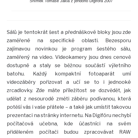
Snímek Tomáše Jákla z jendoho Digifóra 2007
Sálů je tentokrát šest a přednáškové bloky jsou zde
zaměřené na specifické oblasti. Bezesporu
zajímavou novinkou je program šestého sálu,
zaměřený na video. Videokamery jsou dnes cenově
dostupné a staly se běžnou součástí výletního
batohu. Každý kompaktní fotoaparát umí
videozáběry pořizovat a učí se to i jednooké
zrcadlovky. Zde máte příležitost se dozvědět, jak
udělat z nesourodé změti záběru podívanou, která
potěší vás i vaše přátele – a také jak umístit takovou
prezentaci na stránky internetu. Na Digifóru nechybí
počítačová učebna, kde účastníci na svém
přiděleném počítači budou zpracovávat RAW