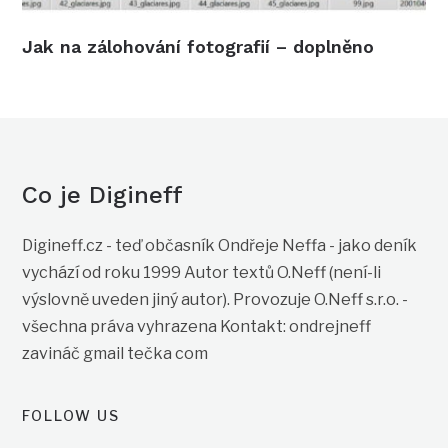
Jak na zálohování fotografií – doplněno
Co je Digineff
Digineff.cz - teď občasník Ondřeje Neffa - jako deník
vychází od roku 1999 Autor textů O.Neff (není-li
výslovně uveden jiný autor). Provozuje O.Neff s.r.o. -
všechna práva vyhrazena Kontakt: ondrejneff
zavináč gmail tečka com
FOLLOW US