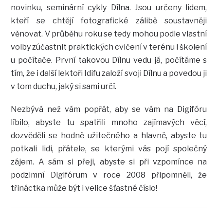
novinku, seminární cykly Dílna. Jsou určeny lidem,
kteří se chtějí fotografické zálibě soustavněji
věnovat. V průběhu roku se tedy mohou podle vlastní
volby zúčastnit praktických cvičení v terénu i školení
u počítače. První takovou Dílnu vedu já, počítáme s
tím, že i další lektoři Idifu založí svoji Dílnu a povedou ji
v tom duchu, jaký si sami určí.
Nezbývá než vám popřát, aby se vám na Digifóru
líbilo, abyste tu spatřili mnoho zajímavých věcí,
dozvěděli se hodně užitečného a hlavně, abyste tu
potkali lidi, přátele, se kterými vás pojí společný
zájem. A sám si přeji, abyste si při vzpomínce na
podzimní Digifórum v roce 2008 připomněli, že
třináctka může být i velice šťastné číslo!