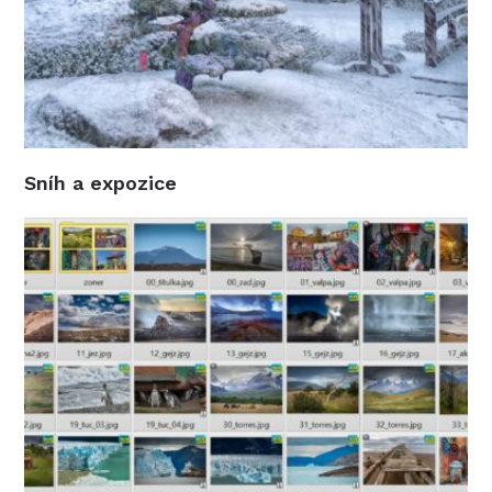
Sníh a expozice