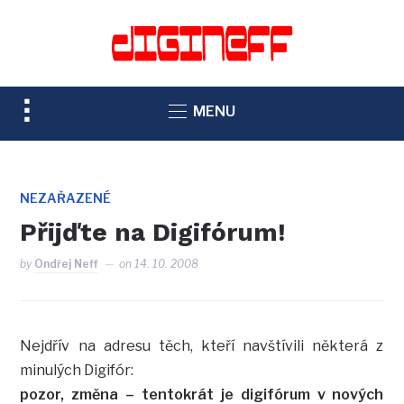
TOGGLE
MENU
SIDEBAR
&
NAVIGATION
NEZAŘAZENÉ
Přijďte na Digifórum!
by
Ondřej Neff
on
14. 10. 2008
Nejdřív na adresu těch, kteří navštívili některá z
minulých Digifór:
pozor, změna – tentokrát je digifórum v nových