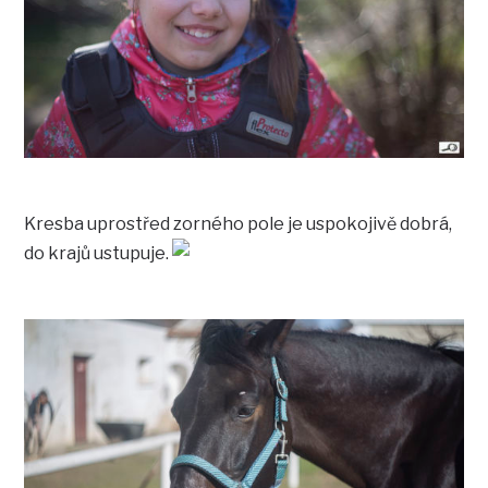
Kresba uprostřed zorného pole je uspokojivě dobrá,
do krajů ustupuje.