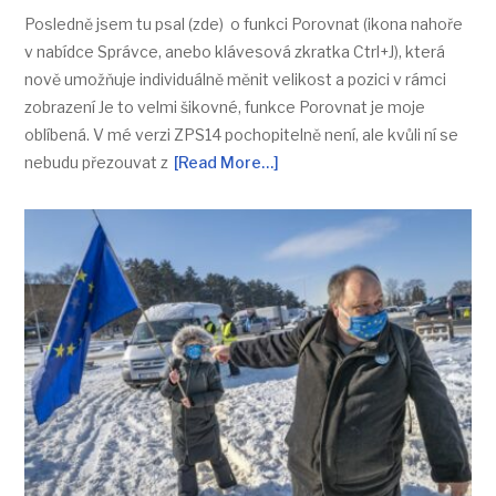
Posledně jsem tu psal (zde) o funkci Porovnat (ikona nahoře
v nabídce Správce, anebo klávesová zkratka Ctrl+J), která
nově umožňuje individuálně měnit velikost a pozici v rámci
zobrazení Je to velmi šikovné, funkce Porovnat je moje
oblíbená. V mé verzi ZPS14 pochopitelně není, ale kvůli ní se
nebudu přezouvat z
[Read More…]