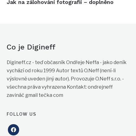
Jak na zálohování fotografií – doplněno
Co je Digineff
Digineff.cz - teď občasník Ondřeje Neffa - jako deník
vychází od roku 1999 Autor textů O.Neff (není-li
výslovně uveden jiný autor). Provozuje O.Neff s.r.o. -
všechna práva vyhrazena Kontakt: ondrejneff
zavináč gmail tečka com
FOLLOW US
facebook