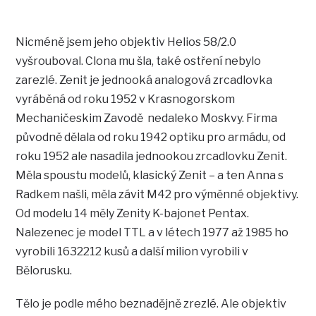
Nicméně jsem jeho objektiv Helios 58/2.0
vyšrouboval. Clona mu šla, také ostření nebylo
zarezlé. Zenit je jednooká analogová zrcadlovka
vyráběná od roku 1952 v Krasnogorskom
Mechaničeskim Zavodě nedaleko Moskvy. Firma
původně dělala od roku 1942 optiku pro armádu, od
roku 1952 ale nasadila jednookou zrcadlovku Zenit.
Měla spoustu modelů, klasický Zenit – a ten Anna s
Radkem našli, měla závit M42 pro výměnné objektivy.
Od modelu 14 měly Zenity K-bajonet Pentax.
Nalezenec je model TTL a v létech 1977 až 1985 ho
vyrobili 1632212 kusů a další milion vyrobili v
Bělorusku.
Tělo je podle mého beznadějně zrezlé. Ale objektiv