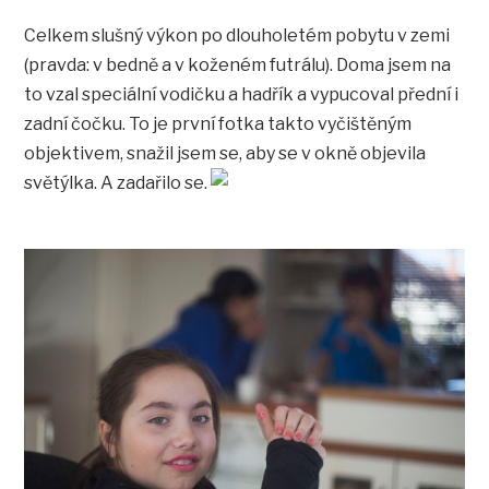
Celkem slušný výkon po dlouholetém pobytu v zemi
(pravda: v bedně a v koženém futrálu). Doma jsem na
to vzal speciální vodičku a hadřík a vypucoval přední i
zadní čočku. To je první fotka takto vyčištěným
objektivem, snažil jsem se, aby se v okně objevila
světýlka. A zadařilo se.