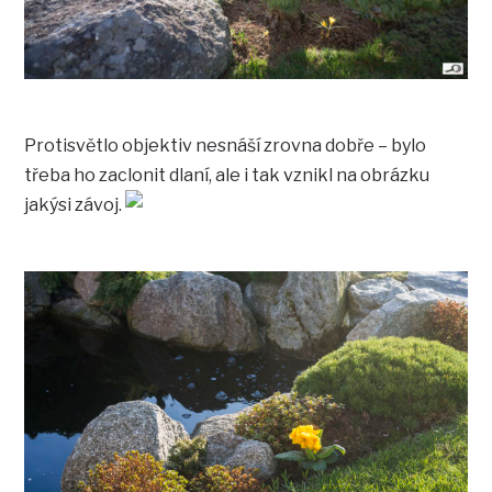
Protisvětlo objektiv nesnáší zrovna dobře – bylo
třeba ho zaclonit dlaní, ale i tak vznikl na obrázku
jakýsi závoj.