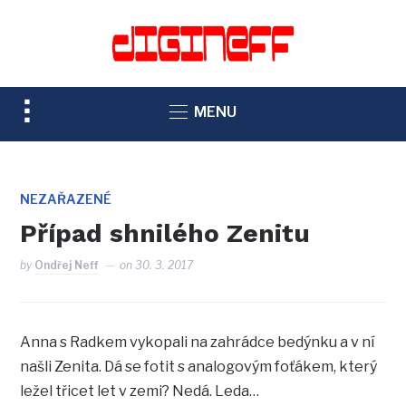
TOGGLE
MENU
SIDEBAR
&
NAVIGATION
NEZAŘAZENÉ
Případ shnilého Zenitu
by
Ondřej Neff
on
30. 3. 2017
Anna s Radkem vykopali na zahrádce bedýnku a v ní
našli Zenita. Dá se fotit s analogovým foťákem, který
ležel třicet let v zemi? Nedá. Leda…