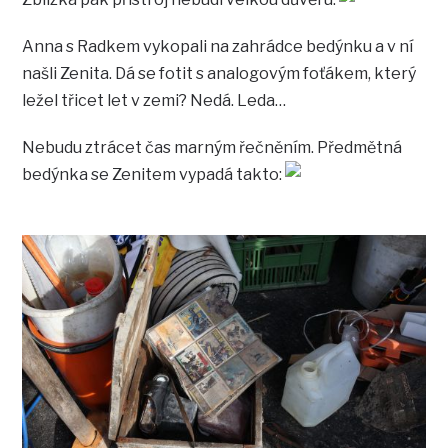
Anna s Radkem vykopali na zahrádce bedýnku a v ní
našli Zenita. Dá se fotit s analogovým foťákem, který
ležel třicet let v zemi? Nedá. Leda…
Nebudu ztrácet čas marným řečněním. Předmětná
bedýnka se Zenitem vypadá takto: