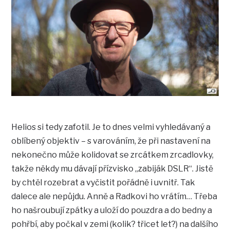
Helios si tedy zafotil. Je to dnes velmi vyhledávaný a
oblíbený objektiv – s varováním, že při nastavení na
nekonečno může kolidovat se zrcátkem zrcadlovky,
takže někdy mu dávají přízvisko „zabiják DSLR“. Jistě
by chtěl rozebrat a vyčistit pořádně i uvnitř. Tak
dalece ale nepůjdu. Anně a Radkovi ho vrátím… Třeba
ho našroubují zpátky a uloží do pouzdra a do bedny a
pohřbí, aby počkal v zemi (kolik? třicet let?) na dalšího