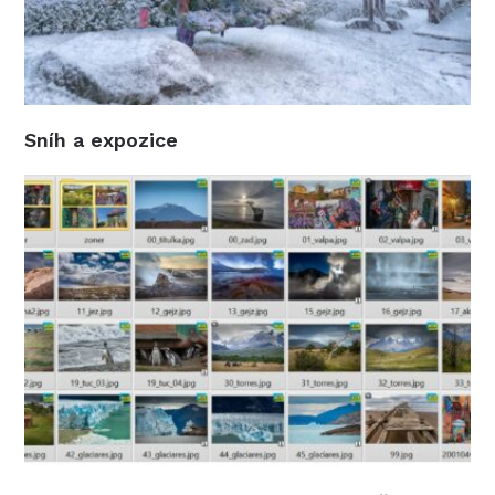
Sníh a expozice