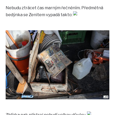
Nebudu ztrácet čas marným řečněním. Předmětná
bedýnka se Zenitem vypadá takto:
Zblízka pak přístroj nebudí velkou důvěru.