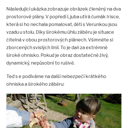
Následující ukázka zobrazuje obrázek členěný na dva
prostorové plány. V popředí Ljuba utírá čumák Irisce,
která si ho nechala pomalovat, děti s Verunkou jsou
vzadu u stolu. Díky širokému úhlu záběru je situace
čitelná v obou prostorových plánech. Všimněte si
zborcených svislých linií. To je daň za extrémně
široké ohnisko. Pokud je obraz dostatečně živý,
dynamický, nepůsobní to rušivě.
Teď s e podíváme na další nebezpečí krátkého
ohniska a širokého záběru: