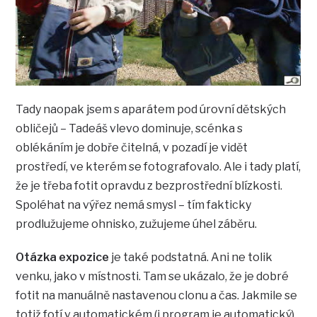
Tady naopak jsem s aparátem pod úrovní dětských
obličejů – Tadeáš vlevo dominuje, scénka s
oblékáním je dobře čitelná, v pozadí je vidět
prostředí, ve kterém se fotografovalo. Ale i tady platí,
že je třeba fotit opravdu z bezprostřední blízkosti.
Spoléhat na výřez nemá smysl – tím fakticky
prodlužujeme ohnisko, zužujeme úhel záběru.
Otázka expozice
je také podstatná. Ani ne tolik
venku, jako v místnosti. Tam se ukázalo, že je dobré
fotit na manuálně nastavenou clonu a čas. Jakmile se
totiž fotí v automatickém (i program je automatický)