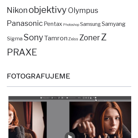
objektivy
Nikon
Olympus
Panasonic
Pentax
Samyang
Samsung
Photoshop
Z
Sony
Zoner
Tamron
Sigma
Zeiss
PRAXE
FOTOGRAFUJEME