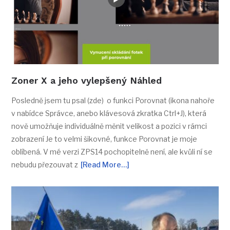
Zoner X a jeho vylepšený Náhled
Posledně jsem tu psal (zde) o funkci Porovnat (ikona nahoře
v nabídce Správce, anebo klávesová zkratka Ctrl+J), která
nově umožňuje individuálně měnit velikost a pozici v rámci
zobrazení Je to velmi šikovné, funkce Porovnat je moje
oblíbená. V mé verzi ZPS14 pochopitelně není, ale kvůli ní se
nebudu přezouvat z
[Read More…]