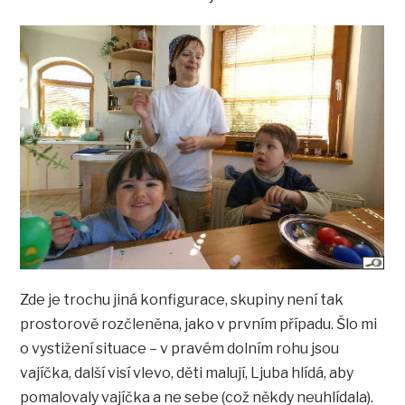
Zde je trochu jiná konfigurace, skupiny není tak
prostorově rozčleněna, jako v prvním případu. Šlo mi
o vystižení situace – v pravém dolním rohu jsou
vajíčka, další visí vlevo, děti malují, Ljuba hlídá, aby
pomalovaly vajíčka a ne sebe (což někdy neuhlídala).