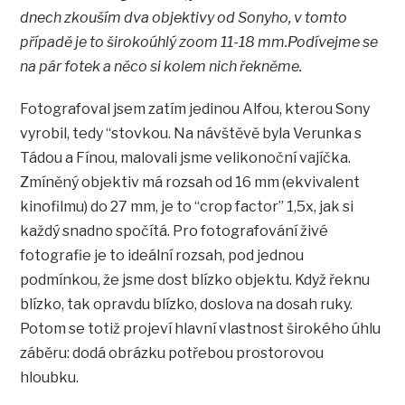
dnech zkouším dva objektivy od Sonyho, v tomto
případě je to širokoúhlý zoom 11-18 mm.Podívejme se
na pár fotek a něco si kolem nich řekněme.
Fotografoval jsem zatím jedinou Alfou, kterou Sony
vyrobil, tedy “stovkou. Na návštěvě byla Verunka s
Tádou a Fínou, malovali jsme velikonoční vajíčka.
Zmíněný objektiv má rozsah od 16 mm (ekvivalent
kinofilmu) do 27 mm, je to “crop factor” 1,5x, jak si
každý snadno spočítá. Pro fotografování živé
fotografie je to ideální rozsah, pod jednou
podmínkou, že jsme dost blízko objektu. Když řeknu
blízko, tak opravdu blízko, doslova na dosah ruky.
Potom se totiž projeví hlavní vlastnost širokého úhlu
záběru: dodá obrázku potřebou prostorovou
hloubku.