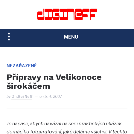
TOGGLE
MENU
SIDEBAR
&
NAVIGATION
NEZAŘAZENÉ
Přípravy na Velikonoce
širokáčem
by
Ondřej Neff
on
5. 4. 2007
Je načase, abych navázal na sérii praktických ukázek
domácího fotografování, jaké děláme všichni. V těchto