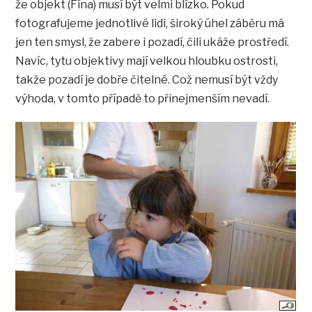
že objekt (Fína) musí být velmi blízko. Pokud
fotografujeme jednotlivé lidi, široký úhel záběru má
jen ten smysl, že zabere i pozadí, čili ukáže prostředí.
Navíc, tytu objektivy mají velkou hloubku ostrosti,
takže pozadí je dobře čitelné. Což nemusí být vždy
výhoda, v tomto případě to přinejmenším nevadí.