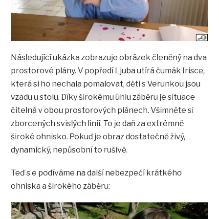
Následující ukázka zobrazuje obrázek členěný na dva
prostorové plány. V popředí Ljuba utírá čumák Irisce,
která si ho nechala pomalovat, děti s Verunkou jsou
vzadu u stolu. Díky širokému úhlu záběru je situace
čitelná v obou prostorových plánech. Všimněte si
zborcených svislých linií. To je daň za extrémně
široké ohnisko. Pokud je obraz dostatečně živý,
dynamický, nepůsobní to rušivě.
Teď s e podíváme na další nebezpečí krátkého
ohniska a širokého záběru: