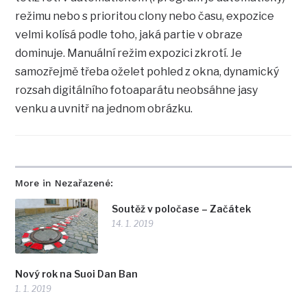
režimu nebo s prioritou clony nebo času, expozice
velmi kolísá podle toho, jaká partie v obraze
dominuje. Manuální režim expozici zkrotí. Je
samozřejmě třeba oželet pohled z okna, dynamický
rozsah digitálního fotoaparátu neobsáhne jasy
venku a uvnitř na jednom obrázku.
More in Nezařazené:
Soutěž v poločase – Začátek
14. 1. 2019
Nový rok na Suoi Dan Ban
1. 1. 2019