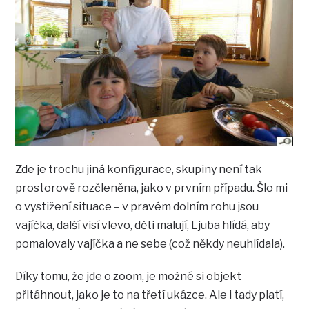
Zde je trochu jiná konfigurace, skupiny není tak
prostorově rozčleněna, jako v prvním případu. Šlo mi
o vystižení situace – v pravém dolním rohu jsou
vajíčka, další visí vlevo, děti malují, Ljuba hlídá, aby
pomalovaly vajíčka a ne sebe (což někdy neuhlídala).
Díky tomu, že jde o zoom, je možné si objekt
přitáhnout, jako je to na třetí ukázce. Ale i tady platí,