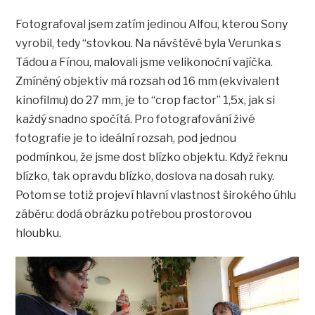
Fotografoval jsem zatím jedinou Alfou, kterou Sony
vyrobil, tedy “stovkou. Na návštěvě byla Verunka s
Tádou a Fínou, malovali jsme velikonoční vajíčka.
Zmíněný objektiv má rozsah od 16 mm (ekvivalent
kinofilmu) do 27 mm, je to “crop factor” 1,5x, jak si
každý snadno spočítá. Pro fotografování živé
fotografie je to ideální rozsah, pod jednou
podmínkou, že jsme dost blízko objektu. Když řeknu
blízko, tak opravdu blízko, doslova na dosah ruky.
Potom se totiž projeví hlavní vlastnost širokého úhlu
záběru: dodá obrázku potřebou prostorovou
hloubku.