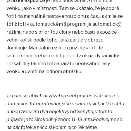
Otázka expozice
je také podstatná. Ani ne tolik
venku, jako v místnosti. Tam se ukázalo, že je dobré
fotit na manuálně nastavenou clonu a čas. Jakmile se
totiž fotí v automatickém (i program je automatický)
režimu nebo s prioritou clony nebo času, expozice
velmi kolísá podle toho, jaká partie v obraze
dominuje. Manuální režim expozici zkrotí. Je
samozřejmě třeba oželet pohled z okna, dynamický
rozsah digitálního fotoaparátu neobsáhne jasy
venku a uvnitř na jednom obrázku.
Je načase, abych navázal na sérii praktických ukázek
domácího fotografování, jaké děláme všichni. V těchto
dnech zkouším dva objektivy od Sonyho, v tomto
případě je to širokoúhlý zoom 11-18 mm.Podívejme se
na pár fotek a něco si kolem nich řekněme.