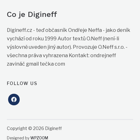
Co je Digineff
Digineff.cz - teď občasník Ondřeje Neffa - jako deník
vychází od roku 1999 Autor textů O.Neff (není-li
výslovně uveden jiný autor). Provozuje O.Neff s.r.o. -
všechna práva vyhrazena Kontakt: ondrejneff
zavináč gmail tečka com
FOLLOW US
facebook
Copyright © 2026 Digineff
Designed by
WPZOOM