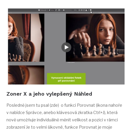
Zoner X a jeho vylepšený Náhled
Posledně jsem tu psal (zde) o funkci Porovnat (ikona nahoře
v nabídce Správce, anebo klávesová zkratka Ctrl+J), která
nově umožňuje individuálně měnit velikost a pozici v rámci
zobrazení Je to velmi šikovné, funkce Porovnat je moje