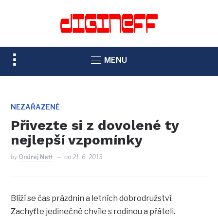
TOGGLE
MENU
SIDEBAR
&
NAVIGATION
NEZAŘAZENÉ
Přivezte si z dovolené ty
nejlepší vzpomínky
by
Ondřej Neff
on
21. 6. 2013
Blíží se čas prázdnin a letních dobrodružství.
Zachyťte jedinečné chvíle s rodinou a přáteli.