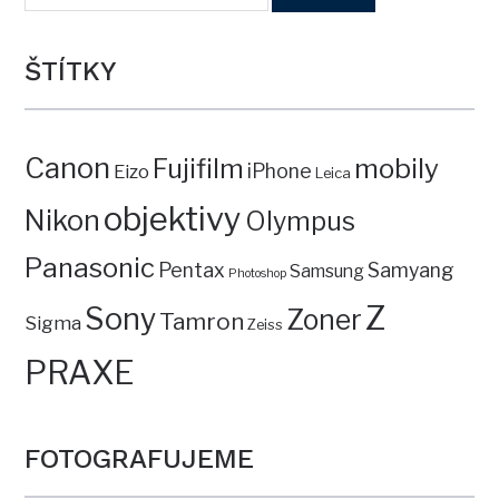
ŠTÍTKY
Canon
mobily
Fujifilm
iPhone
Eizo
Leica
objektivy
Nikon
Olympus
Panasonic
Pentax
Samyang
Samsung
Photoshop
Z
Sony
Zoner
Tamron
Sigma
Zeiss
PRAXE
FOTOGRAFUJEME