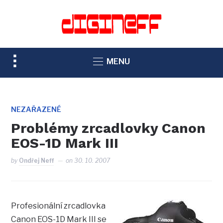
TOGGLE
MENU
SIDEBAR
&
NAVIGATION
NEZAŘAZENÉ
Problémy zrcadlovky Canon
EOS-1D Mark III
by
Ondřej Neff
on
30. 10. 2007
Profesionální zrcadlovka
Canon EOS-1D Mark III se