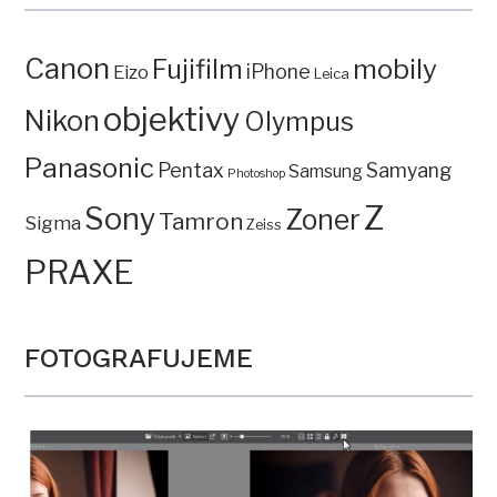
Canon
mobily
Fujifilm
iPhone
Eizo
Leica
objektivy
Nikon
Olympus
Panasonic
Pentax
Samyang
Samsung
Photoshop
Z
Sony
Zoner
Tamron
Sigma
Zeiss
PRAXE
FOTOGRAFUJEME