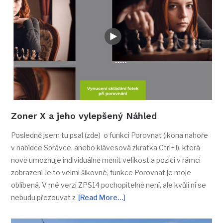
Zoner X a jeho vylepšený Náhled
Posledně jsem tu psal (zde) o funkci Porovnat (ikona nahoře
v nabídce Správce, anebo klávesová zkratka Ctrl+J), která
nově umožňuje individuálně měnit velikost a pozici v rámci
zobrazení Je to velmi šikovné, funkce Porovnat je moje
oblíbená. V mé verzi ZPS14 pochopitelně není, ale kvůli ní se
nebudu přezouvat z
[Read More…]