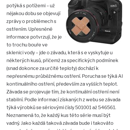
potýká s potížemi – už
nějakou dobu se objevují
zprávy o problémech s
ostřením. Upřesněné
informace potvrzují, že je
to trochu bouře ve
sklenici vody – jde o závadu, která s e vyskytuje u
některých kusů, přičemž za specifických podmínek
(snad dokonce za určité teploty) dochází k
nepřesnému průběžnému ostření. Porucha se týká AI
kontinuálního ostření, především za vyšších teplot.
Závada se projevuje tím, že kontinuální ostření není
stabilní. Podle informací získaných z webu se závada
týká výrobků se sériovými čísly 501001 až 546561.
Neznamená to, že každý kus této série musí být
vadný. Jako každá taková závada bude i takováto