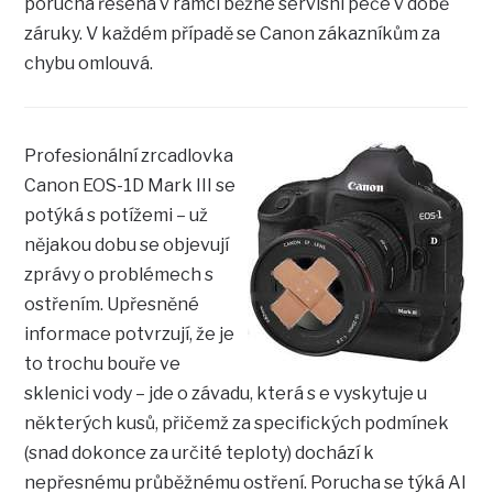
porucha řešena v rámci běžné servisní péče v době
záruky. V každém případě se Canon zákazníkům za
chybu omlouvá.
Profesionální zrcadlovka
Canon EOS-1D Mark III se
potýká s potížemi – už
nějakou dobu se objevují
zprávy o problémech s
ostřením. Upřesněné
informace potvrzují, že je
to trochu bouře ve
sklenici vody – jde o závadu, která s e vyskytuje u
některých kusů, přičemž za specifických podmínek
(snad dokonce za určité teploty) dochází k
nepřesnému průběžnému ostření. Porucha se týká AI