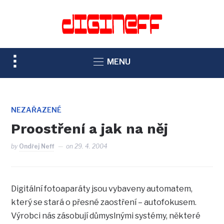
TOGGLE
MENU
SIDEBAR
&
NAVIGATION
NEZAŘAZENÉ
Proostření a jak na něj
by
Ondřej Neff
on
29. 4. 2004
Digitální fotoaparáty jsou vybaveny automatem,
který se stará o přesné zaostření – autofokusem.
Výrobci nás zásobují důmyslnými systémy, některé