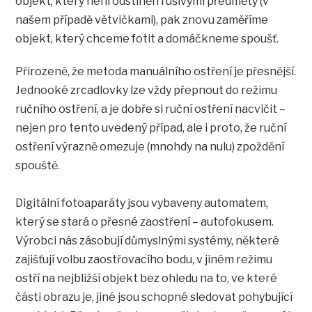
objekt, který není odstíněn rušivými předměty (v
našem případě větvičkami), pak znovu zaměříme
objekt, který chceme fotit a domáčkneme spoušť.
Přirozeně, že metoda manuálního ostření je přesnější.
Jednooké zrcadlovky lze vždy přepnout do režimu
ručního ostření, a je dobře si ruční ostření nacvičit –
nejen pro tento uvedený případ, ale i proto, že ruční
ostření výrazně omezuje (mnohdy na nulu) zpoždění
spouště.
Digitální fotoaparáty jsou vybaveny automatem,
který se stará o přesné zaostření – autofokusem.
Výrobci nás zásobují důmyslnými systémy, některé
zajišťují volbu zaostřovacího bodu, v jiném režimu
ostří na nejbližší objekt bez ohledu na to, ve které
části obrazu je, jiné jsou schopné sledovat pohybující