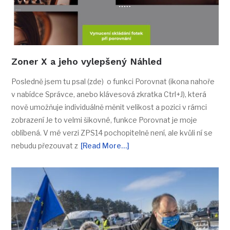
Zoner X a jeho vylepšený Náhled
Posledně jsem tu psal (zde) o funkci Porovnat (ikona nahoře
v nabídce Správce, anebo klávesová zkratka Ctrl+J), která
nově umožňuje individuálně měnit velikost a pozici v rámci
zobrazení Je to velmi šikovné, funkce Porovnat je moje
oblíbená. V mé verzi ZPS14 pochopitelně není, ale kvůli ní se
nebudu přezouvat z
[Read More…]