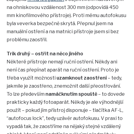
na ohniskovou vzdálenost 300 mm (odpovídá 450
mm kinofilmového přístroje). Proti mému autofokusu
byla veverka bezpečně skrytá. Přepnul jsem na
manuální ostření a na matnici přístroje jsem si bez
problému zaostřil.
Trik druhý – ostřit na něco jiného
Některé přístroje nemají ruční ostření. Někdy ani
není čas přepínat aparát na ruční ostření. Proto je
třeba využít možnosti
uzamknout zaostření
– tedy,
jakmile je zaostřeno, znemožnit další přeostřování.
To lze především
namáčknutím spouště
– to dovede
prakticky každý fotoaparát. Někdy je ale výhodnější
použít – pokud jím přístroj disponuje – tlačítka AF-L,
“autofocus lock”, tedy uzávěr autofokusu. V praxi to
vypadá tak, že zaostříme na nějaký stejně vzdálený