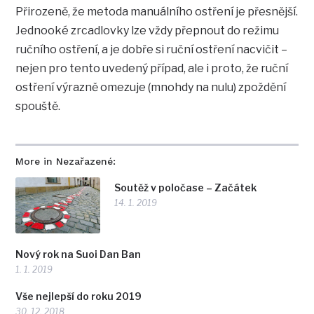
Přirozeně, že metoda manuálního ostření je přesnější.
Jednooké zrcadlovky lze vždy přepnout do režimu
ručního ostření, a je dobře si ruční ostření nacvičit –
nejen pro tento uvedený případ, ale i proto, že ruční
ostření výrazně omezuje (mnohdy na nulu) zpoždění
spouště.
More in Nezařazené:
Soutěž v poločase – Začátek
14. 1. 2019
Nový rok na Suoi Dan Ban
1. 1. 2019
Vše nejlepší do roku 2019
30. 12. 2018