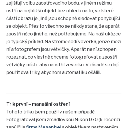
zajišťují volbu zaostřovacího bodu, v jiném režimu
ostří na nejbližší objekt bez ohledu na to, ve které
části obrazu je, jiné jsou schopné sledovat pohybující
se objekt. Přes to všechno se někdy stane, že aparát
zaostří něco jiného, než potřebujeme. Na naší ukázce
je typický příklad. Na stromě sedí veverka, jenže mezi
ní a fotografem jsou větvičky. Aparát není schopen
rozeznat, co vlastně chceme fotografovat a zaostří
větvičky, místo aby naostřil veverku. V zásadě se dají
použít dva triky, abychom automatiku ošálili.
Trik první – manuální ostření
Tohoto triku jsem použil v našem případě.
Fotografoval jsem zrcadlovkou Nikon D70 (k recenzi
zapůjčila
firma Megapixel
s objektivem nastaveným