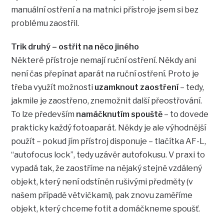
manuální ostření a na matnici přístroje jsem si bez
problému zaostřil.
Trik druhý – ostřit na něco jiného
Některé přístroje nemají ruční ostření. Někdy ani
není čas přepínat aparát na ruční ostření. Proto je
třeba využít možnosti
uzamknout zaostření
– tedy,
jakmile je zaostřeno, znemožnit další přeostřování.
To lze především
namáčknutím spouště
– to dovede
prakticky každý fotoaparát. Někdy je ale výhodnější
použít – pokud jím přístroj disponuje – tlačítka AF-L,
“autofocus lock”, tedy uzávěr autofokusu. V praxi to
vypadá tak, že zaostříme na nějaký stejně vzdálený
objekt, který není odstíněn rušivými předměty (v
našem případě větvičkami), pak znovu zaměříme
objekt, který chceme fotit a domáčkneme spoušť.