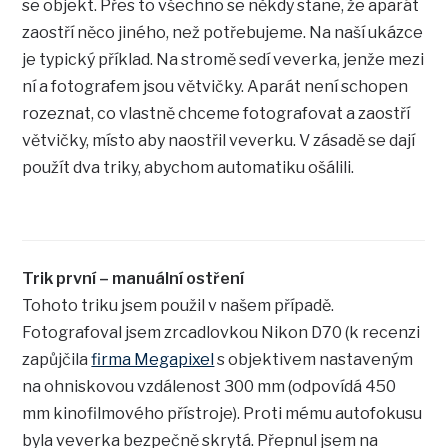
se objekt. Přes to všechno se někdy stane, že aparát
zaostří něco jiného, než potřebujeme. Na naší ukázce
je typický příklad. Na stromě sedí veverka, jenže mezi
ní a fotografem jsou větvičky. Aparát není schopen
rozeznat, co vlastně chceme fotografovat a zaostří
větvičky, místo aby naostřil veverku. V zásadě se dají
použít dva triky, abychom automatiku ošálili.
Trik první – manuální ostření
Tohoto triku jsem použil v našem případě.
Fotografoval jsem zrcadlovkou Nikon D70 (k recenzi
zapůjčila
firma Megapixel
s objektivem nastaveným
na ohniskovou vzdálenost 300 mm (odpovídá 450
mm kinofilmového přístroje). Proti mému autofokusu
byla veverka bezpečně skrytá. Přepnul jsem na