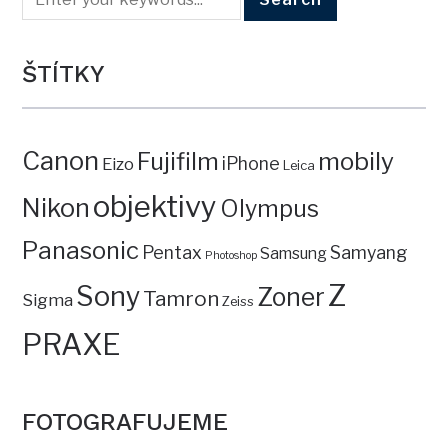
ŠTÍTKY
Canon
mobily
Fujifilm
iPhone
Eizo
Leica
objektivy
Nikon
Olympus
Panasonic
Pentax
Samyang
Samsung
Photoshop
Z
Sony
Zoner
Tamron
Sigma
Zeiss
PRAXE
FOTOGRAFUJEME