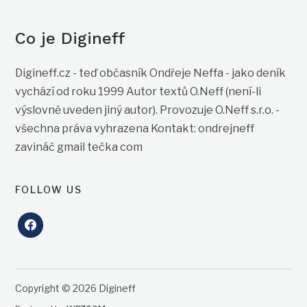
Co je Digineff
Digineff.cz - teď občasník Ondřeje Neffa - jako deník
vychází od roku 1999 Autor textů O.Neff (není-li
výslovně uveden jiný autor). Provozuje O.Neff s.r.o. -
všechna práva vyhrazena Kontakt: ondrejneff
zavináč gmail tečka com
FOLLOW US
facebook
Copyright © 2026 Digineff