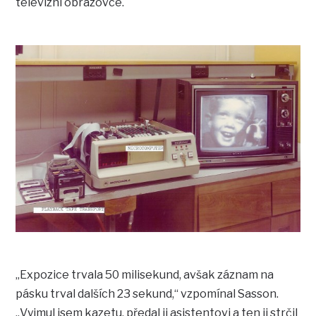
televizní obrazovce.
„Expozice trvala 50 milisekund, avšak záznam na
pásku trval dalších 23 sekund,“ vzpomínal Sasson.
„Vyjmul jsem kazetu, předal ji asistentovi a ten ji strčil