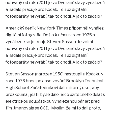
uctívaný, od roku 2011 je ve Dvoraně slávy vynálezců
a nadále pracuje pro Kodak. Ten už digitální
fotoaparáty nevyrábí, tak to chodí. A jak to začalo?
Americký deník New York Times připomněl vynález
digitální fotografie. Došlo k němu v roce 1975 a
vynálezce se jmenuje Steven Sasson. Je velmi
uctívaný, od roku 2011 je ve Dvoraně slávy vynálezců
a nadále pracuje pro Kodak. Ten už digitální
fotoaparáty nevyrábí, tak to chodí. A jak to začalo?
Steven Sasson (narozen 1950) nastoupil u Kodaku v
roce 1973 hned po absolvování Brooklyn Technical
High School. Začátečníkovi dali mizerný úkol, aby
prozkoumal, jestli by se dalo něco užitečného dělat s
elektrickou součástkou vynalezenou pár let před
tím. Jmenovala se CCD. „Myslím, že mi to dali proto,