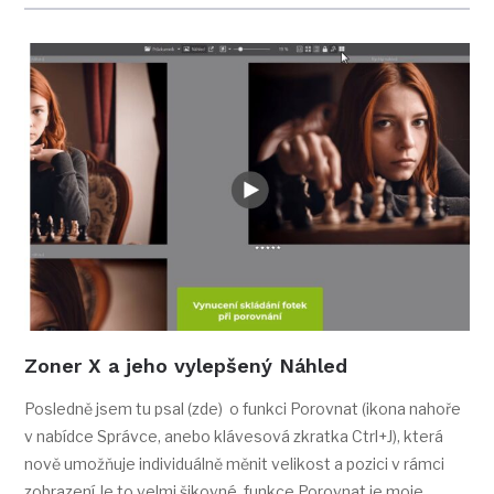
Zoner X a jeho vylepšený Náhled
Posledně jsem tu psal (zde) o funkci Porovnat (ikona nahoře
v nabídce Správce, anebo klávesová zkratka Ctrl+J), která
nově umožňuje individuálně měnit velikost a pozici v rámci
zobrazení Je to velmi šikovné, funkce Porovnat je moje