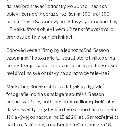
do naší přehrávací jednotky. Po 30 vteřinách se
objevil černobílý obraz s rozlišením 100 krát 100
pixelů.“ Posle Sassonovy představy by fotoaparát byl
HP kalkulátor s objektivem. Už tenkrát uvažoval o
přenosu po telefonních linkách.
Odpověď vedení firmy byla jednoznačná. Sasson
vzpomínal: “Fotografie tu jsou už sto let, nikdo si na
ně nestěžuje, jsou velmi levné, proč by se tedy někdo
měl dívat na své obrázky na obrazovce televize?“
Marketing Kodaku chtěl vědět, jak by digitální
fotografie mohla s analogem soutěžit. Sasson
odhadoval, že by potřeboval dva miliony pixelů, aby
dosáhl kvality negativního barevného filmu formátu
110 a vývoj odhadoval na 15 až 20 let. „Samozřejmě ta
parta ouřadů nebyla nadšená z řečí, co bude za 18