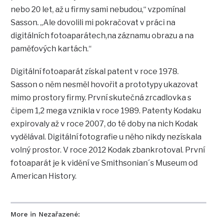
nebo 20 let, až u firmy sami nebudou,“ vzpomínal
Sasson. „Ale dovolili mi pokračovat v práci na
digitálních fotoaparátech,na záznamu obrazu a na
paměťových kartách.“
Digitální fotoaparát získal patent v roce 1978.
Sasson o něm nesměl hovořit a prototypy ukazovat
mimo prostory firmy. První skutečná zrcadlovka s
čipem 1,2 mega vznikla v roce 1989. Patenty Kodaku
expirovaly až v roce 2007, do té doby na nich Kodak
vydělával. Digitální fotografie u něho nikdy nezískala
volný prostor. V roce 2012 Kodak zbankrotoval. První
fotoaparát je k vidění ve Smithsonian´s Museum od
American History.
More in Nezařazené: