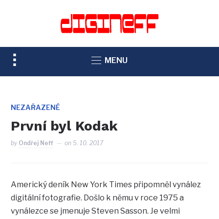
TOGGLE
MENU
SIDEBAR
&
NAVIGATION
NEZAŘAZENÉ
První byl Kodak
by
Ondřej Neff
on
5. 10. 2017
Americký deník New York Times připomněl vynález
digitální fotografie. Došlo k němu v roce 1975 a
vynálezce se jmenuje Steven Sasson. Je velmi