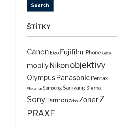
ŠTÍTKY
Canon
Fujifilm
iPhone
Eizo
Leica
objektivy
mobily
Nikon
Panasonic
Olympus
Pentax
Samyang
Sigma
Samsung
Photoshop
Z
Sony
Zoner
Tamron
Zeiss
PRAXE