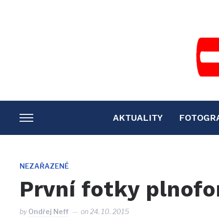
AKTUALITY
FOTOGR
TOGGLE
SIDEBAR
&
NAVIGATION
NEZAŘAZENÉ
První fotky plnof
by
Ondřej Neff
on
24. 10. 2015