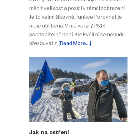
měnit velikost a pozici v rámci zobrazení
Je to velmi šikovné, funkce Porovnat je
moje oblíbená. V mé verzi ZPS14
pochopitelně není, ale kvůli ní se nebudu
přezouvat z
[Read More…]
Jak na ostření