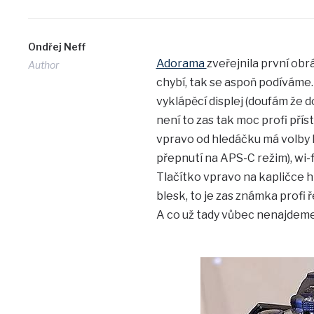
Ondřej Neff
Adorama
zveřejnila první obr
Author
chybí, tak se aspoň podíváme.
vyklápěcí displej (doufám že 
není to zas tak moc profi přís
vpravo od hledáčku má volby 
přepnutí na APS-C režim), wi-fi
Tlačítko vpravo na kapličce h
blesk, to je zas známka profi ř
A co už tady vůbec nenajdeme