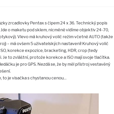
ázky zrcadlovky Pentax s čipem 24 x 36. Technický popis
 Jde o maketu pod sklem, nicméně vidíme objektiv 24-70,
dotykový). Vlevo má kruhový volič režim včetně AUTO (takže
troj) – má ovšem 5 uživatelských nastavení! Kruhový volič
ISO, korekce expozice, bracketing, HDR, crop (tedy
. Je to zvláštní, protože korekce a ISO mají svoje tlačítka.
ledáčku je pro GPS. Nezdá se, že by měl přístroj vestavěný
ešení.
, to je visačka s chystanou cenou…