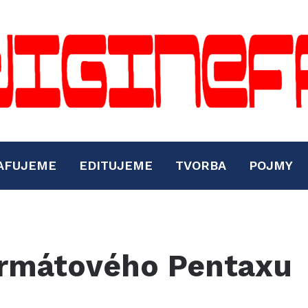
AFUJEME
EDITUJEME
TVORBA
POJMY
ormátového Pentaxu