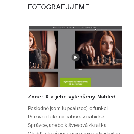
FOTOGRAFUJEME
Zoner X a jeho vylepšený Náhled
Posledně jsem tu psal (zde) o funkci
Porovnat (ikona nahoře v nabídce
Správce, anebo klávesová zkratka
Ctrl+J), která nově umožňuje individuálně