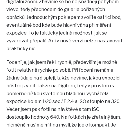
digitální zoom. Zbavíme se ho nejsnadněji pohybem
vlevo, tedy přechodem do galerie pořízených
obrázků. Jednoduchým poklepem zvolíte ostřicí bod,
eventuálně bod kde bude hlavní váha při měření
expozice. To je fakticky jediná možnost, jak se
vyvarovat přepalů. Ani v nové verzi nelze nastavovat
prakticky nic.
Focení je, jak jsem řekl, rychlé, především je možné
fotit relativně rychle po sobě. Při focení nemáme
žádné údaje na displeji, takže nevíme, jakou expozici
přístroj zvolil. Takže na Digiforu, tedy v prostoru s
poměrně nízkou světelnou hladinou, vycházela
expozice kolem 1/20 sec / F 2.4 a ISO stouplo na 320.
Večer jsem pak fotil na návštěvě a tam ISO
dostoupilo hodnoty 640. Na fotkách je zřetelný šum,
nicméně musíme mít na mysli, že jde o kompakt. Je