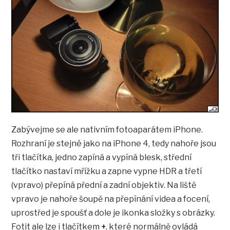
Zabývejme se ale nativním fotoaparátem iPhone.
Rozhraní je stejné jako na iPhone 4, tedy nahoře jsou
tři tlačítka, jedno zapíná a vypíná blesk, střední
tlačítko nastaví mřížku a zapne vypne HDR a třetí
(vpravo) přepíná přední a zadní objektiv. Na liště
vpravo je nahoře šoupě na přepínání videa a focení,
uprostřed je spoušť a dole je ikonka složky s obrázky.
Fotit ale lze i tlačítkem
+
, které normálně ovládá