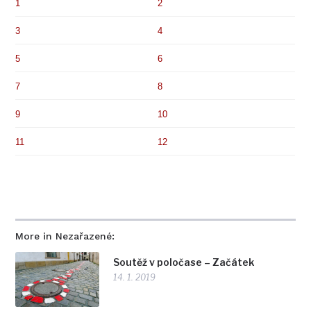
1
2
3
4
5
6
7
8
9
10
11
12
More in Nezařazené:
Soutěž v poločase – Začátek
14. 1. 2019