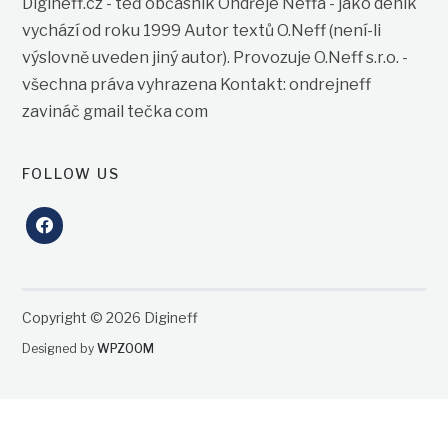
Digineff.cz - teď občasník Ondřeje Neffa - jako deník
vychází od roku 1999 Autor textů O.Neff (není-li
výslovně uveden jiný autor). Provozuje O.Neff s.r.o. -
všechna práva vyhrazena Kontakt: ondrejneff
zavináč gmail tečka com
FOLLOW US
facebook
Copyright © 2026 Digineff
Designed by
WPZOOM