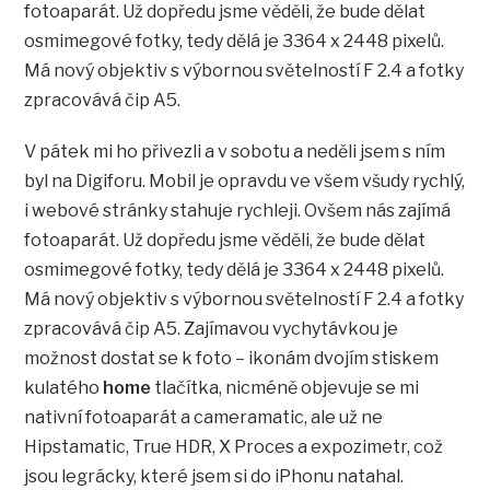
fotoaparát. Už dopředu jsme věděli, že bude dělat
osmimegové fotky, tedy dělá je 3364 x 2448 pixelů.
Má nový objektiv s výbornou světelností F 2.4 a fotky
zpracovává čip A5.
V pátek mi ho přivezli a v sobotu a neděli jsem s ním
byl na Digiforu. Mobil je opravdu ve všem všudy rychlý,
i webové stránky stahuje rychleji. Ovšem nás zajímá
fotoaparát. Už dopředu jsme věděli, že bude dělat
osmimegové fotky, tedy dělá je 3364 x 2448 pixelů.
Má nový objektiv s výbornou světelností F 2.4 a fotky
zpracovává čip A5. Zajímavou vychytávkou je
možnost dostat se k foto – ikonám dvojím stiskem
kulatého
home
tlačítka, nicméně objevuje se mi
nativní fotoaparát a cameramatic, ale už ne
Hipstamatic, True HDR, X Proces a expozimetr, což
jsou legrácky, které jsem si do iPhonu natahal.