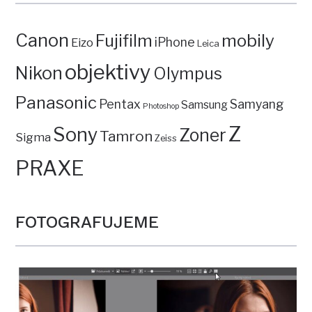
Canon
mobily
Fujifilm
iPhone
Eizo
Leica
objektivy
Nikon
Olympus
Panasonic
Pentax
Samyang
Samsung
Photoshop
Z
Sony
Zoner
Tamron
Sigma
Zeiss
PRAXE
FOTOGRAFUJEME