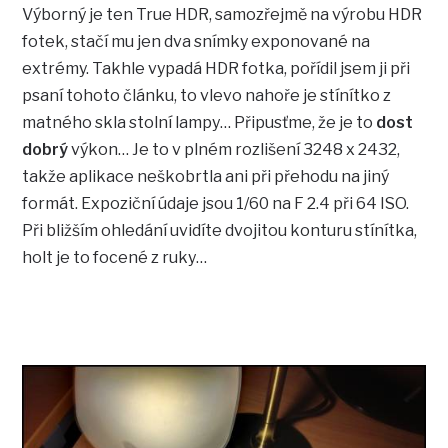
Výborný je ten True HDR, samozřejmě na výrobu HDR
fotek, stačí mu jen dva snímky exponované na
extrémy. Takhle vypadá HDR fotka, pořídil jsem ji při
psaní tohoto článku, to vlevo nahoře je stínítko z
matného skla stolní lampy… Připusťme, že je to
dost
dobrý
výkon… Je to v plném rozlišení 3248 x 2432,
takže aplikace neškobrtla ani při přehodu na jiný
formát. Expoziční údaje jsou 1/60 na F 2.4 při 64 ISO.
Při bližším ohledání uvidíte dvojitou konturu stínítka,
holt je to focené z ruky…