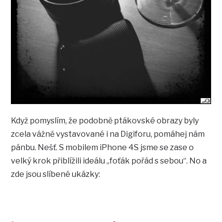
Když pomyslím, že podobně ptákovské obrazy byly
zcela vážně vystavované i na Digiforu, pomáhej nám
pánbu. Nešť. S mobilem iPhone 4S jsme se zase o
velký krok přiblížili ideálu „foťák pořád s sebou“. No a
zde jsou slíbené ukázky: