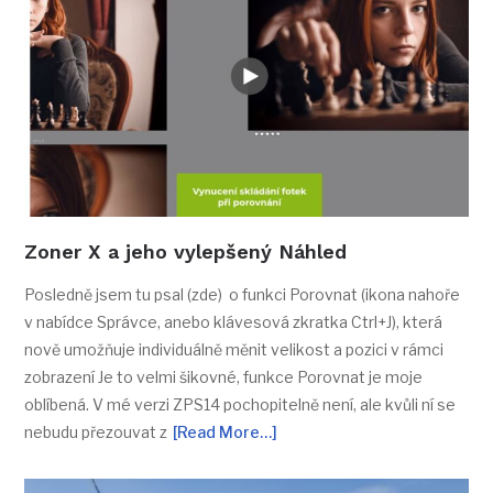
Zoner X a jeho vylepšený Náhled
Posledně jsem tu psal (zde) o funkci Porovnat (ikona nahoře
v nabídce Správce, anebo klávesová zkratka Ctrl+J), která
nově umožňuje individuálně měnit velikost a pozici v rámci
zobrazení Je to velmi šikovné, funkce Porovnat je moje
oblíbená. V mé verzi ZPS14 pochopitelně není, ale kvůli ní se
nebudu přezouvat z
[Read More…]