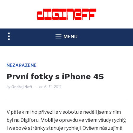
TOGGLE
MENU
SIDEBAR
&
NAVIGATION
NEZAŘAZENÉ
První fotky s iPhone 4S
by
Ondřej Neff
on
6. 11. 2011
V pátek mi ho přivezli a v sobotu a neděli jsem s ním
byl na Digiforu. Mobil je opravdu ve všem všudy rychlý,
i webové stránky stahuje rychleji. Ovšem nás zajímá