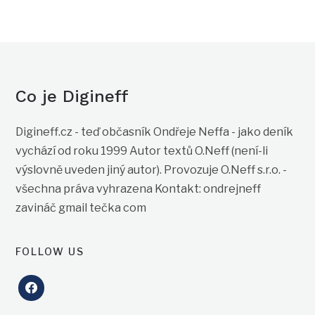
Co je Digineff
Digineff.cz - teď občasník Ondřeje Neffa - jako deník
vychází od roku 1999 Autor textů O.Neff (není-li
výslovně uveden jiný autor). Provozuje O.Neff s.r.o. -
všechna práva vyhrazena Kontakt: ondrejneff
zavináč gmail tečka com
FOLLOW US
facebook