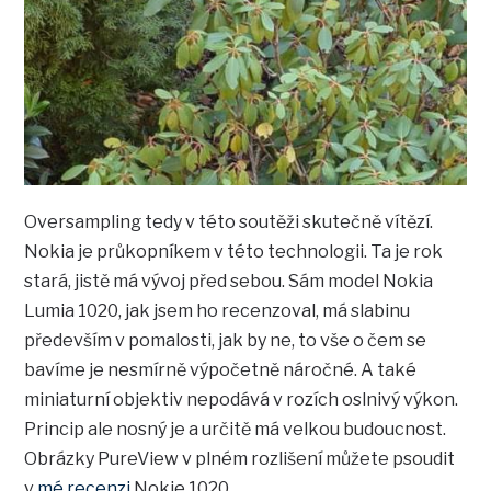
Oversampling tedy v této soutěži skutečně vítězí.
Nokia je průkopníkem v této technologii. Ta je rok
stará, jistě má vývoj před sebou. Sám model Nokia
Lumia 1020, jak jsem ho recenzoval, má slabinu
především v pomalosti, jak by ne, to vše o čem se
bavíme je nesmírně výpočetně náročné. A také
miniaturní objektiv nepodává v rozích oslnivý výkon.
Princip ale nosný je a určitě má velkou budoucnost.
Obrázky PureView v plném rozlišení můžete psoudit
v
mé recenzi
Nokie 1020.