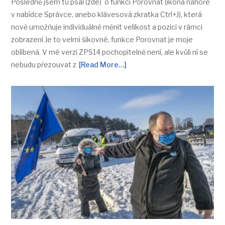
Posledně jsem tu psal (zde) o funkci Porovnat (ikona nahoře
v nabídce Správce, anebo klávesová zkratka Ctrl+J), která
nově umožňuje individuálně měnit velikost a pozici v rámci
zobrazení Je to velmi šikovné, funkce Porovnat je moje
oblíbená. V mé verzi ZPS14 pochopitelně není, ale kvůli ní se
nebudu přezouvat z
[Read More…]