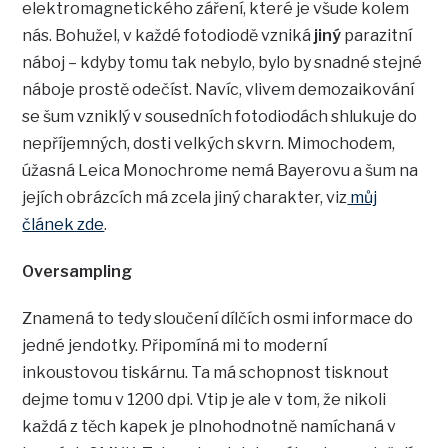
elektromagnetického záření, které je všude kolem
nás. Bohužel, v každé fotodiodě vzniká
jiný
parazitní
náboj – kdyby tomu tak nebylo, bylo by snadné stejné
náboje prostě odečíst. Navíc, vlivem demozaikování
se šum vzniklý v sousedních fotodiodách shlukuje do
nepříjemných, dosti velkých skvrn. Mimochodem,
úžasná Leica Monochrome nemá Bayerovu a šum na
jejích obrázcích má zcela jiný charakter, viz
můj
článek zde
.
Oversampling
Znamená to tedy sloučení dílčích osmi informace do
jedné jendotky. Připomíná mi to moderní
inkoustovou tiskárnu. Ta má schopnost tisknout
dejme tomu v 1200 dpi. Vtip je ale v tom, že nikoli
každá z těch kapek je plnohodnotně namíchaná v