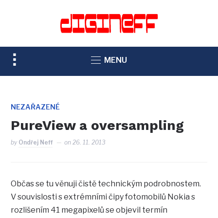
TOGGLE
MENU
SIDEBAR
&
NAVIGATION
NEZAŘAZENÉ
PureView a oversampling
by
Ondřej Neff
on
26. 11. 2013
Občas se tu věnuji čistě technickým podrobnostem.
V souvislosti s extrémními čipy fotomobilů Nokia s
rozlišením 41 megapixelů se objevil termín