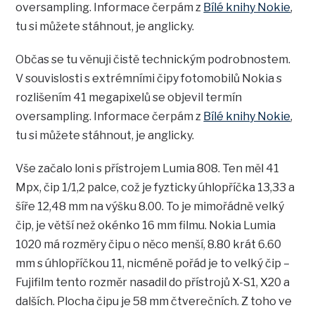
oversampling. Informace čerpám z
Bílé knihy Nokie
,
tu si můžete stáhnout, je anglicky.
Občas se tu věnuji čistě technickým podrobnostem.
V souvislosti s extrémními čipy fotomobilů Nokia s
rozlišením 41 megapixelů se objevil termín
oversampling. Informace čerpám z
Bílé knihy Nokie
,
tu si můžete stáhnout, je anglicky.
Vše začalo loni s přístrojem Lumia 808. Ten měl 41
Mpx, čip 1/1,2 palce, což je fyzticky úhlopříčka 13,33 a
šíře 12,48 mm na výšku 8.00. To je mimořádně velký
čip, je větší než okénko 16 mm filmu. Nokia Lumia
1020 má rozměry čipu o něco menší, 8.80 krát 6.60
mm s úhlopříčkou 11, nicméně pořád je to velký čip –
Fujifilm tento rozměr nasadil do přístrojů X-S1, X20 a
dalších. Plocha čipu je 58 mm čtverečních. Z toho ve