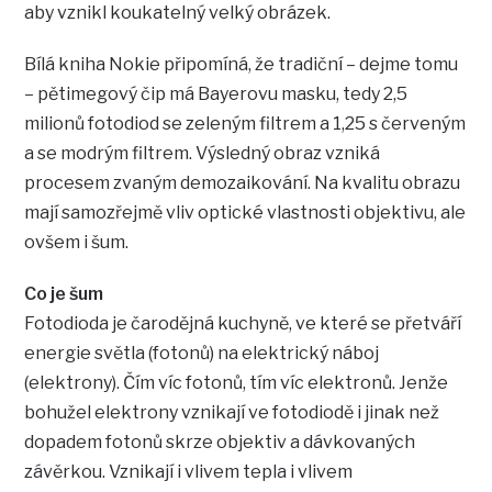
aby vznikl koukatelný velký obrázek.
Bílá kniha Nokie připomíná, že tradiční – dejme tomu
– pětimegový čip má Bayerovu masku, tedy 2,5
milionů fotodiod se zeleným filtrem a 1,25 s červeným
a se modrým filtrem. Výsledný obraz vzniká
procesem zvaným demozaikování. Na kvalitu obrazu
mají samozřejmě vliv optické vlastnosti objektivu, ale
ovšem i šum.
Co je šum
Fotodioda je čarodějná kuchyně, ve které se přetváří
energie světla (fotonů) na elektrický náboj
(elektrony). Čím víc fotonů, tím víc elektronů. Jenže
bohužel elektrony vznikají ve fotodiodě i jinak než
dopadem fotonů skrze objektiv a dávkovaných
závěrkou. Vznikají i vlivem tepla i vlivem