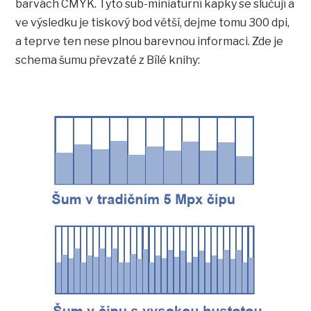
barvách CMYK. Tyto sub-miniaturní kapky se slučují a
ve výsledku je tiskový bod větší, dejme tomu 300 dpi,
a teprve ten nese plnou barevnou informaci. Zde je
schema šumu převzaté z Bílé knihy: