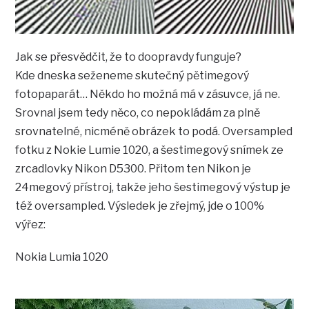
Jak se přesvědčit, že to doopravdy funguje?
Kde dneska seženeme skutečný pětimegový
fotopaparát… Někdo ho možná má v zásuvce, já ne.
Srovnal jsem tedy něco, co nepokládám za plně
srovnatelné, nicméně obrázek to podá. Oversampled
fotku z Nokie Lumie 1020, a šestimegový snímek ze
zrcadlovky Nikon D5300. Přitom ten Nikon je
24megový přístroj, takže jeho šestimegový výstup je
též oversampled. Výsledek je zřejmý, jde o 100%
výřez:
Nokia Lumia 1020