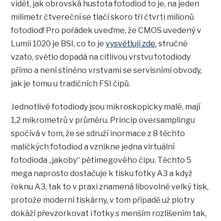
vidět, jak obrovská hustota fotodiod to je, na jeden
milimetr čtvereční se tlačí skoro tři čtvrti milionů
fotodiod! Pro pořádek uveďme, že CMOS uvedený v
Lumii 1020 je BSI, co to je
vysvětluji zde
, stručně
vzato, světlo dopadá na citlivou vrstvu fotodiody
přímo a není stíněno vrstvami se servisními obvody,
jak je tomu u tradičních FSI čipů.
Jednotlivé fotodiody jsou mikroskopicky malé, mají
1,2 mikrometrů v průměru. Princip oversamplingu
spočívá v tom, že se sdruží inormace z 8 těchto
maličkých fotodiod a vznikne jedna virtuální
fotodioda „jakoby“ pětimegového čipu. Těchto 5
mega naprosto dostačuje k tisku fotky A3 a když
řeknu A3, tak to v praxi znamená libovolně velký tisk,
protože moderní tiskárny, v tom případě už plotry
dokáží převzorkovat i fotky s menším rozlišením tak,