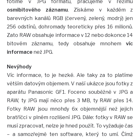
fotíme v JPG formátu, pracujeme v režimu
osmibitového záznamu
. Získáme v každém z
barevných kanálů RGB (červený, zelený, modrý) jen
256 odstínů, dohromady teoreticky přes 16 milionů.
Zato RAW obsahuje informace v 12 nebo dokonce 14
bitovém záznamu, tedy obsahuje mnohem
víc
informace
než JPG.
Nevýhody
Víc informace, to je hezké. Ale taky za to platíme
větším datovým objemem. V naší ukázce jsou fotky z
aparátu Panasonic GF1. Foceno souběžně v JPG a
RAW, ty JPG mají něco přes 3 MB, ty RAW přes 14.
Fotky RAW jsou mnohdy 6x objemnější než jejich
bratříčci v plném rozlišení JPG. Dále: fotky v RAW se
musí zpracovat, nelze je hned použít. To vyžaduje čas
– a samozřejmě ten software, který to umí. Čímž