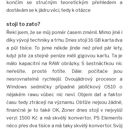
končím se stručným teoretickým přehledem a
dostávám se k jádru věci, tedy k otázce
stojí to zato?
Řekl jsem, že se můj poměr časem změnil. Mimo jiné i
díky vývoji techniky a trhu. Dnes stojí 16 GB karta dva
a půl tisíce. To jsme někde jinde než před pár lety,
když jste za stejné peníze měli gigovou kartu. Ta je
málo kapacitní na RAW obrázky. S šestnáctkou nic
neřešíte, prostě fotíte. Dále: počítače jsou
nesrovnatelně rychlejší. Dvoujádrový procesor a
Windows sedmičky případně jablíčkový OS10 o
nějakém rawu vůbec nic neví. Objem dat a faktor
času tedy ztrácejí na významu. Obtíže nejsou žádné,
finančně je to také OK, Zoner dnes stojí v nejvyšší
verzi 1500 Kč a má skvělý konvertor, PS Elements
něco přes dva tisíce a má taky skvělý konvertor. Svůj