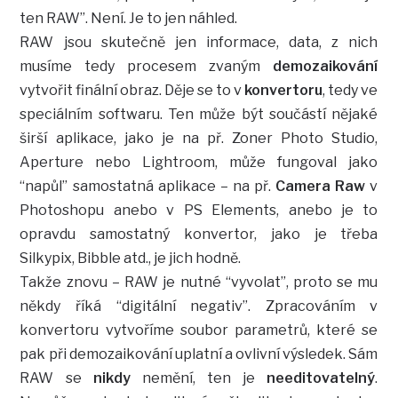
ten RAW”. Není. Je to jen náhled.
RAW jsou skutečně jen informace, data, z nich
musíme tedy procesem zvaným
demozaikování
vytvořit finální obraz. Děje se to v
konvertoru
, tedy ve
speciálním softwaru. Ten může být součástí nějaké
širší aplikace, jako je na př. Zoner Photo Studio,
Aperture nebo Lightroom, může fungoval jako
“napůl” samostatná aplikace – na př.
Camera Raw
v
Photoshopu anebo v PS Elements, anebo je to
opravdu samostatný konvertor, jako je třeba
Silkypix, Bibble atd., je jich hodně.
Takže znovu – RAW je nutné “vyvolat”, proto se mu
někdy říká “digitální negativ”. Zpracováním v
konvertoru vytvoříme soubor parametrů, které se
pak při demozaikování uplatní a ovlivní výsledek. Sám
RAW se
nikdy
nemění, ten je
needitovatelný
.