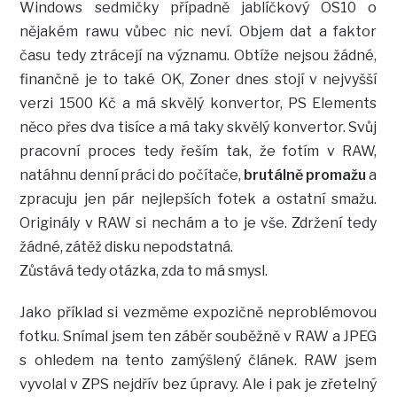
Windows sedmičky případně jablíčkový OS10 o
nějakém rawu vůbec nic neví. Objem dat a faktor
času tedy ztrácejí na významu. Obtíže nejsou žádné,
finančně je to také OK, Zoner dnes stojí v nejvyšší
verzi 1500 Kč a má skvělý konvertor, PS Elements
něco přes dva tisíce a má taky skvělý konvertor. Svůj
pracovní proces tedy řeším tak, že fotím v RAW,
natáhnu denní práci do počítače,
brutálně promažu
a
zpracuju jen pár nejlepších fotek a ostatní smažu.
Originály v RAW si nechám a to je vše. Zdržení tedy
žádné, zátěž disku nepodstatná.
Zůstává tedy otázka, zda to má smysl.
Jako příklad si vezměme expozičně neproblémovou
fotku. Snímal jsem ten záběr souběžně v RAW a JPEG
s ohledem na tento zamýšlený článek. RAW jsem
vyvolal v ZPS nejdřív bez úpravy. Ale i pak je zřetelný