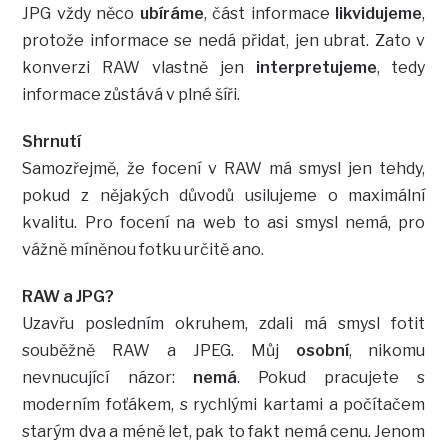
JPG vždy něco
ubíráme
, část informace
likvidujeme
,
protože informace se nedá přidat, jen ubrat. Zato v
konverzi RAW vlastně jen
interpretujeme
, tedy
informace zůstává v plné šíři.
Shrnutí
Samozřejmě, že focení v RAW má smysl jen tehdy,
pokud z nějakých důvodů usilujeme o maximální
kvalitu. Pro focení na web to asi smysl nemá, pro
vážně míněnou fotku určitě ano.
RAW a JPG?
Uzavřu posledním okruhem, zdali má smysl fotit
souběžně RAW a JPEG. Můj
osobní
, nikomu
nevnucující názor:
nemá
. Pokud pracujete s
moderním foťákem, s rychlými kartami a počítačem
starým dva a méně let, pak to fakt nemá cenu. Jenom