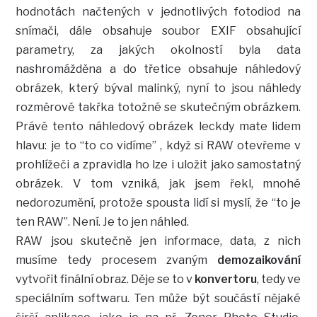
hodnotách načtených v jednotlivých fotodiod na
snímači, dále obsahuje soubor EXIF obsahující
parametry, za jakých okolností byla data
nashromážděna a do třetice obsahuje náhledový
obrázek, který býval malinký, nyní to jsou náhledy
rozměrově takřka totožné se skutečným obrázkem.
Právě tento náhledový obrázek leckdy mate lidem
hlavu: je to “to co vidíme” , když si RAW otevřeme v
prohlížeči a zpravidla ho lze i uložit jako samostatný
obrázek. V tom vzniká, jak jsem řekl, mnohé
nedorozumění, protože spousta lidí si myslí, že “to je
ten RAW”. Není. Je to jen náhled.
RAW jsou skutečně jen informace, data, z nich
musíme tedy procesem zvaným
demozaikování
vytvořit finální obraz. Děje se to v
konvertoru
, tedy ve
speciálním softwaru. Ten může být součástí nějaké