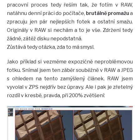
pracovní proces tedy řeším tak, že fotím v RAW,
natáhnu denní práci do počítače,
brutálně promažu
a
zpracuju jen pár nejlepších fotek a ostatní smažu.
Originály v RAW si nechám a to je vše. Zdržení tedy
žádné, zátěž disku nepodstatná.
Zůstává tedy otázka, zda to má smysl.
Jako příklad si vezměme expozičně neproblémovou
fotku. Snímal jsem ten záběr souběžně v RAW a JPEG
s ohledem na tento zamýšlený článek. RAW jsem
vyvolal v ZPS nejdřív bez úpravy. Ale i pak je zřetelný
rozdíl v kresbě, pravda, při 200% zvětšení: