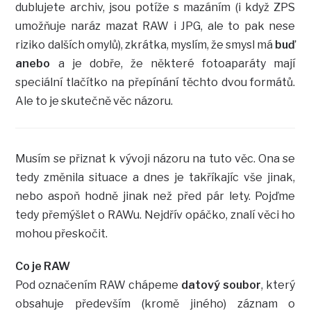
dublujete archiv, jsou potíže s mazáním (i když ZPS
umožňuje naráz mazat RAW i JPG, ale to pak nese
riziko dalších omylů), zkrátka, myslím, že smysl má
buď
anebo
a je dobře, že některé fotoaparáty mají
speciální tlačítko na přepínání těchto dvou formátů.
Ale to je skutečně věc názoru.
Musím se přiznat k vývoji názoru na tuto věc. Ona se
tedy změnila situace a dnes je takříkajíc vše jinak,
nebo aspoň hodně jinak než před pár lety. Pojďme
tedy přemýšlet o RAWu. Nejdřív opáčko, znalí věci ho
mohou přeskočit.
Co je RAW
Pod označením RAW chápeme
datový soubor
, který
obsahuje především (kromě jiného) záznam o