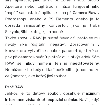
širší aplikace, jako je na př. Zoner Photo Studio,
Aperture nebo Lightroom, může fungoval jako
“napůl” samostatná aplikace – na př.
Camera Raw
v
Photoshopu anebo v PS Elements, anebo je to
opravdu samostatný konvertor, jako je třeba
Silkypix, Bibble atd., je jich hodně.
Takže znovu – RAW je nutné “vyvolat”, proto se mu
někdy říká “digitální negativ”. Zpracováním v
konvertoru vytvoříme soubor parametrů, které se
pak při demozaikování uplatní a ovlivní výsledek. Sám
RAW se
nikdy
nemění, ten je
needitovatelný
.
Nemůžeme ho tedy editací poškodit – jenom ho lze
celý smazat, jako každý jiný soubor.
Proč RAW
Jelikož je to datový soubor, obsahuje
maximum
informace získané při expozici snímku
. Navíc, když