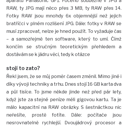
aparátu Panasonic GF1. Foceno souběžně v JPG a
RAW, ty JPG mají něco přes 3 MB, ty RAW přes 14.
Fotky RAW jsou mnohdy 6x objemnější než jejich
bratříčci v plném rozlišení JPG. Dále: fotky v RAW se
musí zpracovat, nelze je hned použít. To vyžaduje čas
– a samozřejmě ten software, který to umí. Čímž
končím se stručným teoretickým přehledem a
dostávám se k jádru věci, tedy k otázce
stojí to zato?
Řekl jsem, že se můj poměr časem změnil. Mimo jiné i
díky vývoji techniky a trhu. Dnes stojí 16 GB karta dva
a půl tisíce. To jsme někde jinde než před pár lety,
když jste za stejné peníze měli gigovou kartu. Ta je
málo kapacitní na RAW obrázky. S šestnáctkou nic
neřešíte, prostě fotíte. Dále: počítače jsou
nesrovnatelně rychlejší. Dvoujádrový procesor a