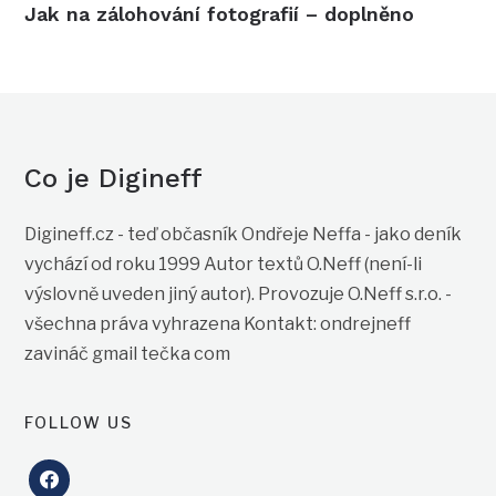
Jak na zálohování fotografií – doplněno
Co je Digineff
Digineff.cz - teď občasník Ondřeje Neffa - jako deník
vychází od roku 1999 Autor textů O.Neff (není-li
výslovně uveden jiný autor). Provozuje O.Neff s.r.o. -
všechna práva vyhrazena Kontakt: ondrejneff
zavináč gmail tečka com
FOLLOW US
facebook