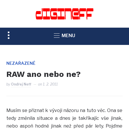
TOGGLE
MENU
SIDEBAR
&
NAVIGATION
NEZAŘAZENÉ
RAW ano nebo ne?
by
Ondřej Neff
on
1. 2. 2011
Musím se přiznat k vývoji názoru na tuto věc. Ona se
tedy změnila situace a dnes je takříkajíc vše jinak,
nebo aspoň hodně jinak než před pár lety. Pojďme