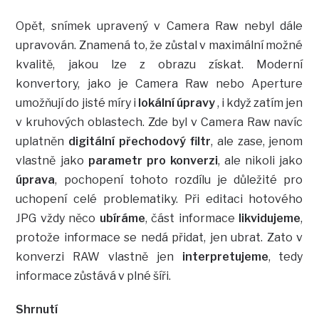
Opět, snímek upravený v Camera Raw nebyl dále
upravován. Znamená to, že zůstal v maximální možné
kvalitě, jakou lze z obrazu získat. Moderní
konvertory, jako je Camera Raw nebo Aperture
umožňují do jisté míry i
lokální úpravy
, i když zatím jen
v kruhových oblastech. Zde byl v Camera Raw navíc
uplatněn
digitální přechodový filtr
, ale zase, jenom
vlastně jako
parametr pro konverzi
, ale nikoli jako
úprava
, pochopení tohoto rozdílu je důležité pro
uchopení celé problematiky. Při editaci hotového
JPG vždy něco
ubíráme
, část informace
likvidujeme
,
protože informace se nedá přidat, jen ubrat. Zato v
konverzi RAW vlastně jen
interpretujeme
, tedy
informace zůstává v plné šíři.
Shrnutí