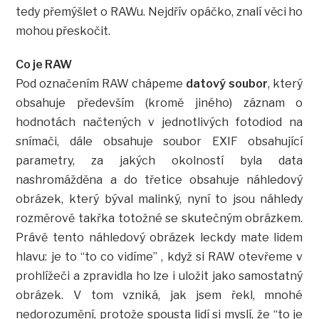
tedy přemýšlet o RAWu. Nejdřív opáčko, znalí věci ho
mohou přeskočit.
Co je RAW
Pod označením RAW chápeme
datový soubor
, který
obsahuje především (kromě jiného) záznam o
hodnotách načtených v jednotlivých fotodiod na
snímači, dále obsahuje soubor EXIF obsahující
parametry, za jakých okolností byla data
nashromážděna a do třetice obsahuje náhledový
obrázek, který býval malinký, nyní to jsou náhledy
rozměrově takřka totožné se skutečným obrázkem.
Právě tento náhledový obrázek leckdy mate lidem
hlavu: je to “to co vidíme” , když si RAW otevřeme v
prohlížeči a zpravidla ho lze i uložit jako samostatný
obrázek. V tom vzniká, jak jsem řekl, mnohé
nedorozumění, protože spousta lidí si myslí, že “to je