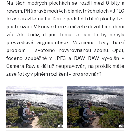
Na těch modrých plochách se rozdíl mezi 8 bity a
rawem. Při úpravě modrých blankytných ploch v JPEG
brzy narazíte na bariéru v podobě trhání plochy, tzv.
posterizaci. V konvertoru si můžete dovolit mnohem
víc. Ale budiž, dejme tomu, že ani to by nebyla
přesvědčivá argumentace. Vezměme tedy horší
problém – světelně nevyrovnanou scénu. Opět,
foceno souběžně v JPEG a RAW. RAW vyvolán v
Camera Raw a dál už neupravován, na proklik máte
zase fotky v plném rozlišení – pro srovnání: