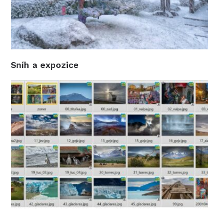
Sníh a expozice