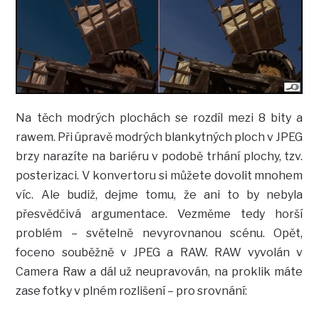
Na těch modrých plochách se rozdíl mezi 8 bity a
rawem. Při úpravě modrých blankytných ploch v JPEG
brzy narazíte na bariéru v podobě trhání plochy, tzv.
posterizaci. V konvertoru si můžete dovolit mnohem
víc. Ale budiž, dejme tomu, že ani to by nebyla
přesvědčivá argumentace. Vezměme tedy horší
problém – světelně nevyrovnanou scénu. Opět,
foceno souběžně v JPEG a RAW. RAW vyvolán v
Camera Raw a dál už neupravován, na proklik máte
zase fotky v plném rozlišení – pro srovnání: