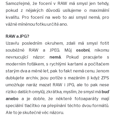
Samozřejmě, že focení v RAW má smysl jen tehdy,
pokud z nějakých důvodů usilujeme o maximální
kvalitu. Pro focení na web to asi smysl nemá, pro
vážně míněnou fotku určitě ano.
RAW a JPG?
Uzavřu posledním okruhem, zdali má smysl fotit
souběžně RAW a JPEG. Můj
osobní
, nikomu
nevnucující názor:
nemá
. Pokud pracujete s
moderním foťákem, s rychlými kartami a počítačem
starým dva a méně let, pak to fakt nemá cenu. Jenom
dublujete archiv, jsou potíže s mazáním (i když ZPS
umožňuje naráz mazat RAW i JPG, ale to pak nese
riziko dalších omylů), zkrátka, myslím, že smysl má
buď
anebo
a je dobře, že některé fotoaparáty mají
speciální tlačítko na přepínání těchto dvou formátů.
Ale to je skutečně věc názoru.