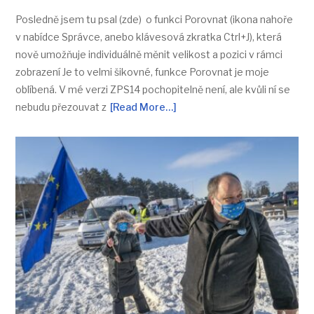
Posledně jsem tu psal (zde) o funkci Porovnat (ikona nahoře
v nabídce Správce, anebo klávesová zkratka Ctrl+J), která
nově umožňuje individuálně měnit velikost a pozici v rámci
zobrazení Je to velmi šikovné, funkce Porovnat je moje
oblíbená. V mé verzi ZPS14 pochopitelně není, ale kvůli ní se
nebudu přezouvat z
[Read More…]