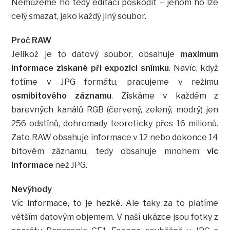
Nemůžeme ho tedy editací poškodit – jenom ho lze
celý smazat, jako každý jiný soubor.
Proč RAW
Jelikož je to datový soubor, obsahuje
maximum
informace získané při expozici snímku
. Navíc, když
fotíme v JPG formátu, pracujeme v režimu
osmibitového záznamu
. Získáme v každém z
barevných kanálů RGB (červený, zelený, modrý) jen
256 odstínů, dohromady teoreticky přes 16 milionů.
Zato RAW obsahuje informace v 12 nebo dokonce 14
bitovém záznamu, tedy obsahuje mnohem
víc
informace
než JPG.
Nevýhody
Víc informace, to je hezké. Ale taky za to platíme
větším datovým objemem. V naší ukázce jsou fotky z