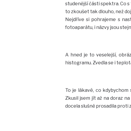
studenější části spektra. Co 
to zkoušet tak dlouho, než do
Nejdříve si pohrajeme s nas
fotoaparátu, i názvy jsou stej
A hned je to veselejší, obráze
histogramu. Zvedla se i teplot
To je lákavé, co kdybychom si
Zkusil jsem jít až na doraz n
docela slušně prosadila proti 