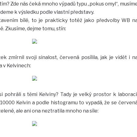
s tím? Zde nás čeká mnoho výpadů typu „pokus omyl“, musím
jdeme k výsledku podle vlastní představy.
tavením bílé, to je prakticky totéž jako předvolby WB n
né. Zkusíme, dejme tomu, stín:
k zmírnil svoji sinalost, červená posílila, jak je vidět i n
a v Kelvinech:
 pohráli s těmi Kelviny? Tady je velký prostor k laboraci
a 10000 Kelvin a podle histogramu to vypadá, že se červen
zelené, ale ani ona neztratila mnoho na síle: