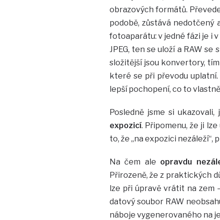
obrazových formátů. Převede
podobě, zůstává nedotčený a
fotoaparátu: v jedné fázi je i
JPEG, ten se uloží a RAW se 
složitější jsou konvertory, t
které se při převodu uplatní.
lepší pochopení, co to vlastn
Posledně jsme si ukazovali,
expozicí
. Připomenu, že ji 
to, že „na expozici nezáleží“, 
Na čem ale
opravdu nezále
Přirozeně, že z praktických d
lze při úpravě vrátit na zem
datový soubor RAW neobsahuj
náboje vygenerovaného na jed