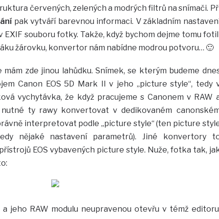
truktura červených, zelených a modrých filtrů na snímači. Př
ání
pak vytváří barevnou informaci. V základním nastaven
“ v EXIF souboru fotky. Takže, když bychom dejme tomu fotil
oťáku žárovku, konvertor nám nabídne modrou potvoru… 🙂
e mám zde jinou lahůdku. Snímek, se kterým budeme dne
rojem Canon EOS 5D Mark II v jeho „picture style“, tedy 
taková vychytávka, že když pracujeme s Canonem v RAW 
je nutné ty rawy konvertovat v dedikovaném canonské
rávně interpretovat podle „picture style“ (ten picture styl
tedy nějaké nastavení parametrů). Jiné konvertory t
řístrojů EOS vybavených picture style. Nuže, fotka tak, ja
to:
2 a jeho RAW modulu neupravenou otevřu v témž editoru