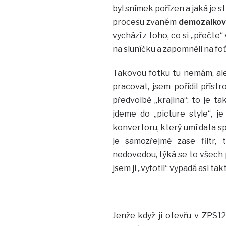
byl snímek pořízen a jaká je s
procesu zvaném
demozaikov
vychází z toho, co si „přečte
na sluníčku a zapomněli na f
Takovou fotku tu nemám, al
pracovat, jsem pořídil příst
předvolbě „krajina“: to je 
jdeme do „picture style“, 
konvertoru, který umí data sp
je samozřejmě zase filtr, 
nedovedou, týká se to všech p
jsem ji „vyfotil“ vypadá asi tak
Jenže když ji otevřu v ZPS1