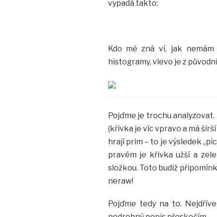
vypadá takto:
Kdo mě zná ví, jak nemám r
histogramy, vlevo je z původn
Pojďme je trochu analyzovat.
(křivka je víc vpravo a má šir
hrají prim – to je výsledek „pi
pravém je křivka užší a ze
složkou. Toto budiž připomínk
neraw!
Pojďme tedy na to. Nejdřív
podrobný popis přeskočím.