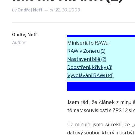
by
Ondřej Neff
on
22. 10. 2009
Ondřej Neff
Author
Miniseriál o RAWu:
RAW v Zoneru (1)
Nastavení bílé (2)
Doostření, křivky (3)
Vyvolávání RAWu (4)
Jsem rád , že článek z minu
téma v souvislosti s ZPS 12 s
Už minule jsme si řekli, že
datový soubor, který musí bý