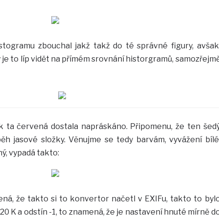
stogramu zbouchal jakž takž do té správné figury, avšak
 je to líp vidět na přímém srovnání historgramů, samozřejm
jak ta červená dostala napráskáno. Připomenu, že ten šed
ůběh jasové složky. Věnujme se tedy barvám, vyvážení bílé
ný, vypadá takto:
ná, že takto si to konvertor načetl v EXIFu, takto to byl
0 K a odstín -1, to znamená, že je nastavení hnuté mírně d