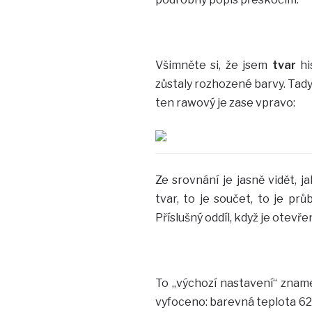
Všimněte si, že jsem
tvar
hi
zůstaly rozhozené barvy. Tady
ten rawový je zase vpravo:
Ze srovnání je jasně vidět, 
tvar, to je součet, to je pr
Příslušný oddíl, když je otevře
To „výchozí nastavení“ zname
vyfoceno: barevná teplota 622