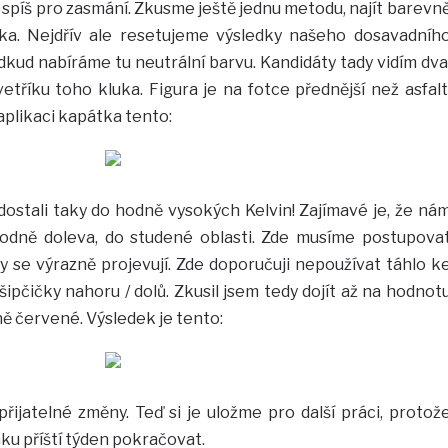
m spíš pro zasmání. Zkusme ještě jednu metodu, najít barevn
ka. Nejdřív ale resetujeme výsledky našeho dosavadníh
odkud nabíráme tu neutrální barvu. Kandidáty tady vidím dva
etříku toho kluka. Figura je na fotce přednější než asfalt
aplikaci kapátka tento:
 dostali taky do hodně vysokých Kelvin! Zajímavé je, že ná
odně doleva, do studené oblasti. Zde musíme postupova
y se výrazně projevují. Zde doporučuji nepoužívat táhlo k
šipčičky nahoru / dolů. Zkusil jsem tedy dojít až na hodnot
ně červené. Výsledek je tento:
řijatelné změny. Teď si je uložme pro další práci, protož
u příští týden pokračovat.