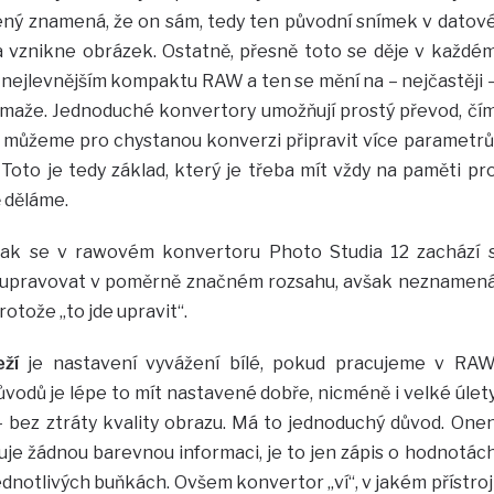
ný znamená, že on sám, tedy ten původní snímek v datov
 vznikne obrázek. Ostatně, přesně toto se děje v každé
 v nejlevnějším kompaktu RAW a ten se mění na – nejčastěji 
smaže. Jednoduché konvertory umožňují prostý převod, čí
ím můžeme pro chystanou konverzi připravit více parametrů
 Toto je tedy základ, který je třeba mít vždy na paměti pr
ě děláme.
 jak se v rawovém konvertoru Photo Studia 12 zachází 
lze upravovat v poměrně značném rozsahu, avšak neznamen
protože „to jde upravit“.
ží
je nastavení vyvážení bílé, pokud pracujeme v RAW
ůvodů je lépe to mít nastavené dobře, nicméně i velké úlet
 – bez ztráty kvality obrazu. Má to jednoduchý důvod. One
e žádnou barevnou informaci, je to jen zápis o hodnotác
notlivých buňkách. Ovšem konvertor „ví“, v jakém přístroj