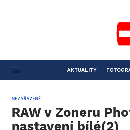
AKTUALITY
FOTOGR
TOGGLE
SIDEBAR
&
NAVIGATION
NEZAŘAZENÉ
RAW v Zoneru Phot
nastavení bílé(2)