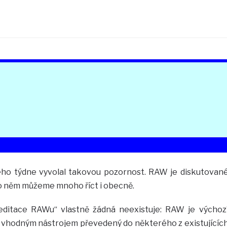
lého týdne vyvolal takovou pozornost. RAW je diskutovan
i o něm můžeme mnoho říct i obecně.
 „editace RAWu“ vlastně žádná neexistuje: RAW je výchoz
t vhodným nástrojem převedený do některého z existujícíc