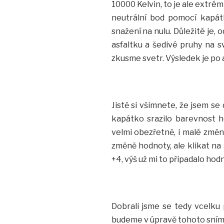
10000 Kelvin, to je ale extré
neutrální bod pomocí kapát
snažení na nulu. Důležité je, 
asfaltku a šedivé pruhy na sv
zkusme svetr. Výsledek je po 
Jistě si všimnete, že jsem se
kapátko srazilo barevnost h
velmi obezřetně, i malé změn
změně hodnoty, ale klikat na 
+4, výš už mi to připadalo hod
Dobrali jsme se tedy vcelku p
budeme v úpravě tohoto snímk