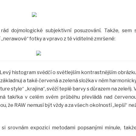
ád dojmologické subjektivní posuzování. Takže, sem 
í „nerawové“ fotky a vpravo z té viditelně zmršené:
 Levý histogram svědčí o světlejším kontrastnějším obrázk
ší základnu) a také červená a zelená složka v něm harmonick
cture style“ „krajina“, svěží teplé barvy s důrazem na zeleň). 
lená takřka v celém svém průběhu převládá nad červeno
ou, že RAW nemusí být vždy a za všech okolností „lepší“ ne
e si srovnám expozici metodami popsanými minule, takž