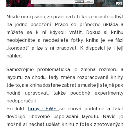
Nikde není psáno, že práci na fotoknize musíte odbýt
na jedno posezení. Práce se průběžně ukládá a
můžete se k ní kdykoli vrátit. Dokud si knihu
neobjednáte a neodešlete fotky, kniha je ve fázi
„koncept“ a lze s ní pracovat. K disposici je i její
náhled.
Samozřejmě problematická je změna rozměru a
layoutu za chodu, tedy změna rozpracované knihy.
Jde to, ale kniha dostane zabrat a musíte ji stejně pak
hodně upravovat, takže podobné experimenty
nedoporučuji.
Produkt
firmy CEWE
se chová podobně a také
dovoluje libovolné uspořádání layoutu. Navíc je
možné si nechat udělat knihu z fotek zhotovených