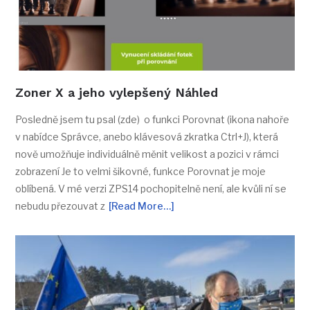
Zoner X a jeho vylepšený Náhled
Posledně jsem tu psal (zde) o funkci Porovnat (ikona nahoře
v nabídce Správce, anebo klávesová zkratka Ctrl+J), která
nově umožňuje individuálně měnit velikost a pozici v rámci
zobrazení Je to velmi šikovné, funkce Porovnat je moje
oblíbená. V mé verzi ZPS14 pochopitelně není, ale kvůli ní se
nebudu přezouvat z
[Read More…]