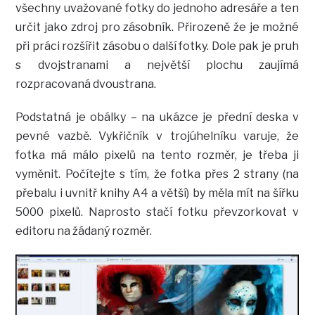
všechny uvažované fotky do jednoho adresáře a ten
určit jako zdroj pro zásobník. Přirozeně že je možné
při práci rozšířit zásobu o další fotky. Dole pak je pruh
s dvojstranami a největší plochu zaujímá
rozpracovaná dvoustrana.
Podstatná je obálky – na ukázce je přední deska v
pevné vazbě. Vykřičník v trojúhelníku varuje, že
fotka má málo pixelů na tento rozměr, je třeba ji
vyměnit. Počítejte s tím, že fotka přes 2 strany (na
přebalu i uvnitř knihy A4 a větší) by měla mít na šířku
5000 pixelů. Naprosto stačí fotku převzorkovat v
editoru na žádaný rozměr.