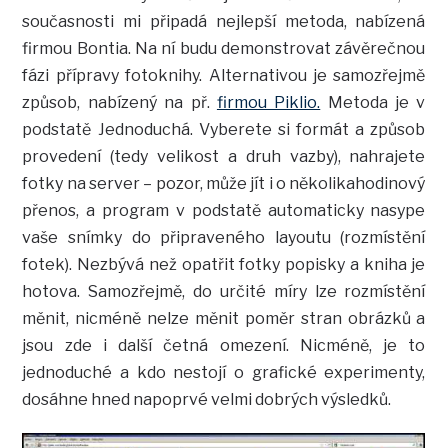
současnosti mi připadá nejlepší metoda, nabízená
firmou Bontia. Na ní budu demonstrovat závěrečnou
fázi přípravy fotoknihy. Alternativou je samozřejmě
způsob, nabízený na př.
firmou Piklio.
Metoda je v
podstatě Jednoduchá. Vyberete si formát a způsob
provedení (tedy velikost a druh vazby), nahrajete
fotky na server – pozor, může jít i o několikahodinový
přenos, a program v podstatě automaticky nasype
vaše snímky do připraveného layoutu (rozmístění
fotek). Nezbývá než opatřit fotky popisky a kniha je
hotova. Samozřejmě, do určité míry lze rozmístění
měnit, nicméně nelze měnit poměr stran obrázků a
jsou zde i další četná omezení. Nicméně, je to
jednoduché a kdo nestojí o grafické experimenty,
dosáhne hned napoprvé velmi dobrých výsledků.