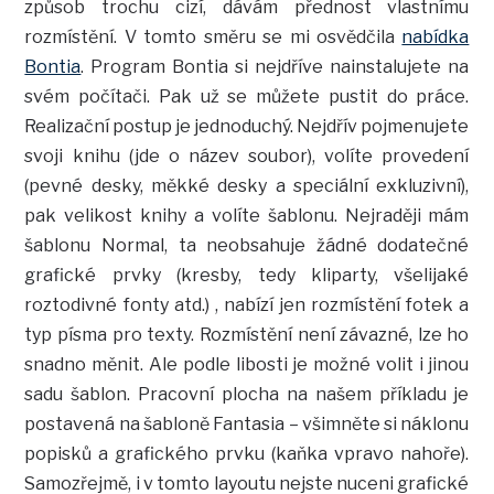
způsob trochu cizí, dávám přednost vlastnímu
rozmístění. V tomto směru se mi osvědčila
nabídka
Bontia
. Program Bontia si nejdříve nainstalujete na
svém počítači. Pak už se můžete pustit do práce.
Realizační postup je jednoduchý. Nejdřív pojmenujete
svoji knihu (jde o název soubor), volíte provedení
(pevné desky, měkké desky a speciální exkluzivní),
pak velikost knihy a volíte šablonu. Nejraději mám
šablonu Normal, ta neobsahuje žádné dodatečné
grafické prvky (kresby, tedy kliparty, všelijaké
roztodivné fonty atd.) , nabízí jen rozmístění fotek a
typ písma pro texty. Rozmístění není závazné, lze ho
snadno měnit. Ale podle libosti je možné volit i jinou
sadu šablon. Pracovní plocha na našem příkladu je
postavená na šabloně Fantasia – všimněte si náklonu
popisků a grafického prvku (kaňka vpravo nahoře).
Samozřejmě, i v tomto layoutu nejste nuceni grafické