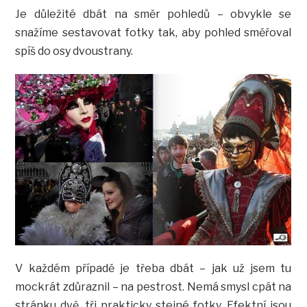
Je důležité dbát na směr pohledů – obvykle se
snažíme sestavovat fotky tak, aby pohled směřoval
spíš do osy dvoustrany.
V každém případě je třeba dbát – jak už jsem tu
mockrát zdůraznil – na pestrost. Nemá smysl cpát na
stránku dvě, tři prakticky stejné fotky. Efektní jsou