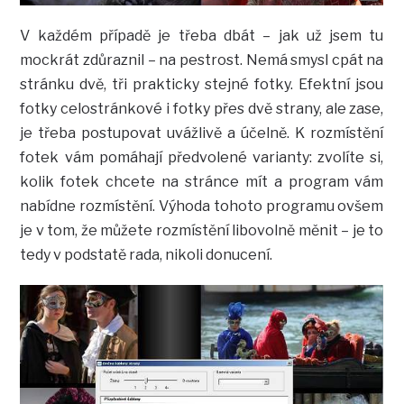
V každém případě je třeba dbát – jak už jsem tu
mockrát zdůraznil – na pestrost. Nemá smysl cpát na
stránku dvě, tři prakticky stejné fotky. Efektní jsou
fotky celostránkové i fotky přes dvě strany, ale zase,
je třeba postupovat uvážlivě a účelně. K rozmístění
fotek vám pomáhají předvolené varianty: zvolíte si,
kolik fotek chcete na stránce mít a program vám
nabídne rozmístění. Výhoda tohoto programu ovšem
je v tom, že můžete rozmístění libovolně měnit – je to
tedy v podstatě rada, nikoli donucení.