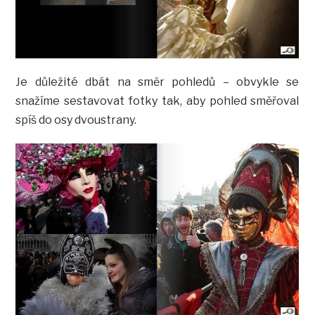
Je důležité dbát na směr pohledů – obvykle se
snažíme sestavovat fotky tak, aby pohled směřoval
spíš do osy dvoustrany.