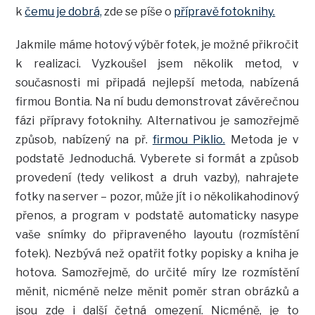
k
čemu je dobrá,
zde se píše o
přípravě fotoknihy.
Jakmile máme hotový výběr fotek, je možné přikročit
k realizaci. Vyzkoušel jsem několik metod, v
současnosti mi připadá nejlepší metoda, nabízená
firmou Bontia. Na ní budu demonstrovat závěrečnou
fázi přípravy fotoknihy. Alternativou je samozřejmě
způsob, nabízený na př.
firmou Piklio.
Metoda je v
podstatě Jednoduchá. Vyberete si formát a způsob
provedení (tedy velikost a druh vazby), nahrajete
fotky na server – pozor, může jít i o několikahodinový
přenos, a program v podstatě automaticky nasype
vaše snímky do připraveného layoutu (rozmístění
fotek). Nezbývá než opatřit fotky popisky a kniha je
hotova. Samozřejmě, do určité míry lze rozmístění
měnit, nicméně nelze měnit poměr stran obrázků a
jsou zde i další četná omezení. Nicméně, je to