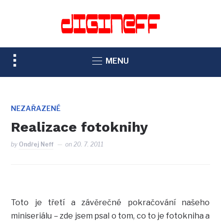
TOGGLE
MENU
SIDEBAR
&
NAVIGATION
NEZAŘAZENÉ
Realizace fotoknihy
by
Ondřej Neff
on
20. 7. 2011
Toto je třetí a závěrečné pokračování našeho
miniseriálu – zde jsem psal o tom, co to je fotokniha a