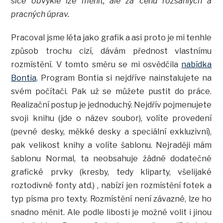
sice obvykle lze měnit, ale za cenu rozsáhlých a
pracných úprav.
Pracoval jsme léta jako grafik a asi proto je mi tenhle
způsob trochu cizí, dávám přednost vlastnímu
rozmístění. V tomto směru se mi osvědčila
nabídka
Bontia
. Program Bontia si nejdříve nainstalujete na
svém počítači. Pak už se můžete pustit do práce.
Realizační postup je jednoduchý. Nejdřív pojmenujete
svoji knihu (jde o název soubor), volíte provedení
(pevné desky, měkké desky a speciální exkluzivní),
pak velikost knihy a volíte šablonu. Nejraději mám
šablonu Normal, ta neobsahuje žádné dodatečné
grafické prvky (kresby, tedy kliparty, všelijaké
roztodivné fonty atd.) , nabízí jen rozmístění fotek a
typ písma pro texty. Rozmístění není závazné, lze ho
snadno měnit. Ale podle libosti je možné volit i jinou