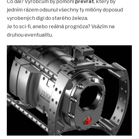
Co dál? Výrobcům by pomohl
převrat
, který by
jedním rázem odsunul všechny ty milióny doposud
vyrobených digi do starého železa.
Je to sci-fi, anebo reálná prognóza? Vsázím na
druhou eventualitu.