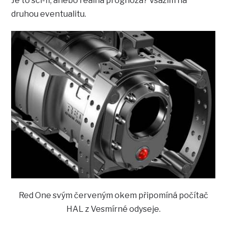
Je to sci-fi, anebo reálná prognóza? Vsázím na
druhou eventualitu.
Red One svým červeným okem připomíná počítač
HAL z Vesmírné odyseje.