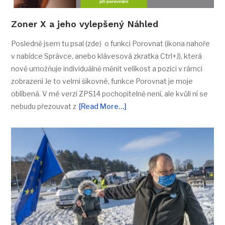
Zoner X a jeho vylepšený Náhled
Posledně jsem tu psal (zde) o funkci Porovnat (ikona nahoře
v nabídce Správce, anebo klávesová zkratka Ctrl+J), která
nově umožňuje individuálně měnit velikost a pozici v rámci
zobrazení Je to velmi šikovné, funkce Porovnat je moje
oblíbená. V mé verzi ZPS14 pochopitelně není, ale kvůli ní se
nebudu přezouvat z
[Read More…]