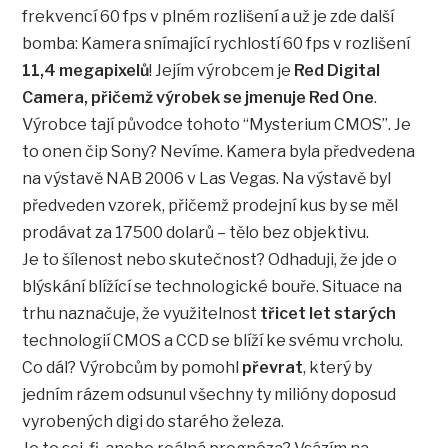
frekvencí 60 fps v plném rozlišení a už je zde další
bomba: Kamera snímající rychlostí 60 fps v rozlišení
11,4 megapixelů
! Jejím výrobcem je
Red Digital
Camera, přičemž výrobek se jmenuje
Red One
.
Výrobce tají původce tohoto “Mysterium CMOS”. Je
to onen čip Sony? Nevíme. Kamera byla předvedena
na výstavě NAB 2006 v Las Vegas. Na výstavě byl
předveden vzorek, přičemž prodejní kus by se měl
prodávat za 17500 dolarů – tělo bez objektivu.
Je to šílenost nebo skutečnost? Odhaduji, že jde o
blýskání blížící se technologické bouře. Situace na
trhu naznačuje, že využitelnost
třicet let starých
technologií CMOS a CCD se blíží ke svému vrcholu.
Co dál? Výrobcům by pomohl
převrat
, který by
jedním rázem odsunul všechny ty milióny doposud
vyrobených digi do starého železa.