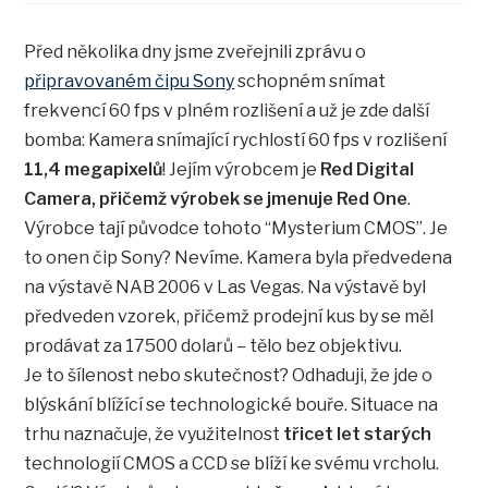
Před několika dny jsme zveřejnili zprávu o
připravovaném čipu Sony
schopném snímat
frekvencí 60 fps v plném rozlišení a už je zde další
bomba: Kamera snímající rychlostí 60 fps v rozlišení
11,4 megapixelů
! Jejím výrobcem je
Red Digital
Camera, přičemž výrobek se jmenuje
Red One
.
Výrobce tají původce tohoto “Mysterium CMOS”. Je
to onen čip Sony? Nevíme. Kamera byla předvedena
na výstavě NAB 2006 v Las Vegas. Na výstavě byl
předveden vzorek, přičemž prodejní kus by se měl
prodávat za 17500 dolarů – tělo bez objektivu.
Je to šílenost nebo skutečnost? Odhaduji, že jde o
blýskání blížící se technologické bouře. Situace na
trhu naznačuje, že využitelnost
třicet let starých
technologií CMOS a CCD se blíží ke svému vrcholu.