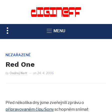
TOGGLE
MENU
SIDEBAR
&
NAVIGATION
NEZAŘAZENÉ
Red One
by
Ondřej Neff
on
24. 4. 2006
Před několika dny jsme zveřejnili zprávu o
připravovaném čipu Sony
schopném snímat