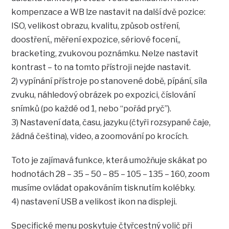
kompenzace a WB lze nastavit na další dvě pozice:
ISO, velikost obrazu, kvalitu, způsob ostření,
doostření,, měření expozice, sériové focení,,
bracketing, zvukovou poznámku. Nelze nastavit
kontrast – to na tomto přístroji nejde nastavit.
2) vypínání přístroje po stanovené době, pípání, síla
zvuku, náhledový obrázek po expozici, číslování
snímků (po každé od 1, nebo “pořád pryč”).
3) Nastavení data, času, jazyku (čtyři rozsypané čaje,
žádná čeština), video, a zoomování po krocích.
Toto je zajímavá funkce, která umožňuje skákat po
hodnotách 28 – 35 – 50 – 85 – 105 – 135 – 160, zoom
musíme ovládat opakováním tisknutím kolébky.
4) nastavení USB a velikost ikon na displeji.
Specifické menu poskytuje čtyřcestný volič při