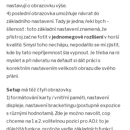
nastavují o obrazovku výše.
4) poslední obrazovka umožňuje návrat do
základního nastavení. Tady je jedna, řekl bych –
šílenost : toto základní nastavení znamená, že
přístroj začne fotit v
jednomegové rozlišení
v horší
kvalitě. Smysl toho nechápu, nepodařilo se mi zjistit,
kde by tato nepříjemnost šla vypnout. Je třeba na ni
myslet a při návratu na default si dát práci s
korektním nastavením velikosti obrazu dle svého
přání.
Setup
má též čtyři obrazovky.
1) formátování karty / vnitřní paměti, nastavení
displeje, nastavení bracketingu (postupné expozice
s různými hodnotami). Zde je možno navolit, cop
chceme na 1 a 2. volitelnou pozici pro ADJ: to je
důležitá funkce, protože vedle základních funkcí