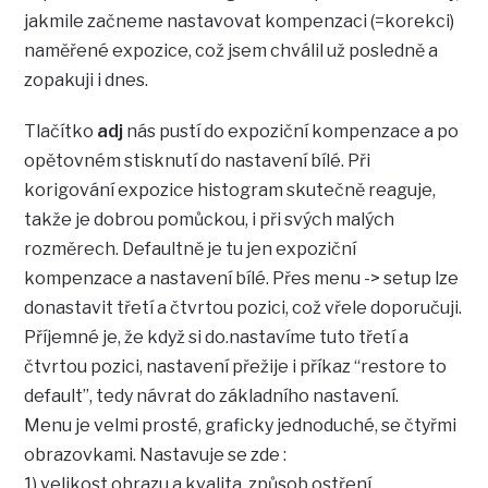
jakmile začneme nastavovat kompenzaci (=korekci)
naměřené expozice, což jsem chválil už posledně a
zopakuji i dnes.
Tlačítko
adj
nás pustí do expoziční kompenzace a po
opětovném stisknutí do nastavení bílé. Při
korigování expozice histogram skutečně reaguje,
takže je dobrou pomůckou, i při svých malých
rozměrech. Defaultně je tu jen expoziční
kompenzace a nastavení bílé. Přes menu -> setup lze
donastavit třetí a čtvrtou pozici, což vřele doporučuji.
Příjemné je, že když si do.nastavíme tuto třetí a
čtvrtou pozici, nastavení přežije i příkaz “restore to
default”, tedy návrat do základního nastavení.
Menu je velmi prosté, graficky jednoduché, se čtyřmi
obrazovkami. Nastavuje se zde :
1) velikost obrazu a kvalita, způsob ostření