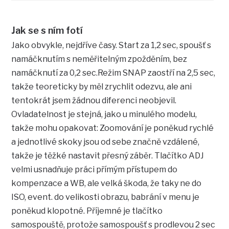
Jak se s ním fotí
Jako obvykle, nejdříve časy. Start za 1,2 sec, spoušť s
namáčknutím s neměřitelným zpožděním, bez
namáčknutí za 0,2 sec.Režim SNAP zaostří na 2,5 sec,
takže teoreticky by měl zrychlit odezvu, ale ani
tentokrát jsem žádnou diferenci neobjevil.
Ovladatelnost je stejná, jako u minulého modelu,
takže mohu opakovat: Zoomování je poněkud rychlé
a jednotlivé skoky jsou od sebe značně vzdálené,
takže je těžké nastavit přesný záběr. Tlačítko ADJ
velmi usnadňuje práci přímým přístupem do
kompenzace a WB, ale velká škoda, že taky ne do
ISO, event. do velikosti obrazu, babrání v menu je
poněkud klopotné. Příjemné je tlačítko
samospouště, protože samospoušť s prodlevou 2 sec