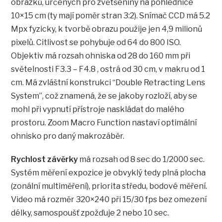
obrázků, určených pro zvětšeniny na pohlednice
10×15 cm (ty mají poměr stran 3:2). Snímač CCD má 5.2
Mpx fyzicky, k tvorbě obrazu použije jen 4,9 milionů
pixelů. Citlivost se pohybuje od 64 do 800 ISO.
Objektiv má rozsah ohniska od 28 do 160 mm při
světelnosti F3.3 – F4.8 , ostrá od 30 cm, v makru od 1
cm. Má zvláštní konstrukci “Double Retracting Lens
System”, což znamená, že se jakoby rozloží, aby se
mohl při vypnutí přístroje naskládat do malého
prostoru. Zoom Macro Function nastaví optimální
ohnisko pro daný makrozáběr.
Rychlost závěrky
má rozsah od 8 sec do 1/2000 sec.
Systém měření expozice je obvyklý tedy plná plocha
(zonální multiměření), priorita středu, bodové měření.
Video má rozměr 320×240 při 15/30 fps bez omezení
délky, samospoušť zpožďuje 2 nebo 10 sec.