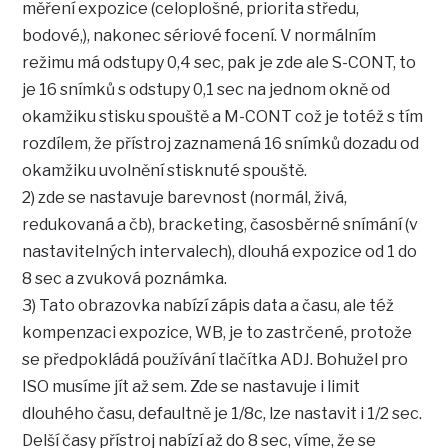
měření expozice (celoplošné, priorita středu,
bodové,), nakonec sériové focení. V normálním
režimu má odstupy 0,4 sec, pak je zde ale S-CONT, to
je 16 snímků s odstupy 0,1 sec na jednom okně od
okamžiku stisku spouště a M-CONT což je totéž s tím
rozdílem, že přístroj zaznamená 16 snímků dozadu od
okamžiku uvolnění stisknuté spouště.
2) zde se nastavuje barevnost (normál, živá,
redukovaná a čb), bracketing, časosběrné snímání (v
nastavitelných intervalech), dlouhá expozice od 1 do
8 sec a zvuková poznámka.
3) Tato obrazovka nabízí zápis data a času, ale též
kompenzaci expozice, WB, je to zastrčené, protože
se předpokládá používání tlačítka ADJ. Bohužel pro
ISO musíme jít až sem. Zde se nastavuje i limit
dlouhého času, defaultně je 1/8c, lze nastavit i 1/2 sec.
Delší časy přístroj nabízí až do 8 sec, víme, že se