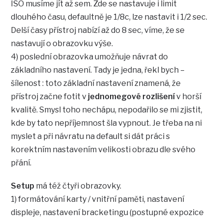
ISO musíme jít až sem. Zde se nastavuje i limit
dlouhého času, defaultně je 1/8c, lze nastavit i 1/2 sec.
Delší časy přístroj nabízí až do 8 sec, víme, že se
nastavují o obrazovku výše.
4) poslední obrazovka umožňuje návrat do
základního nastavení. Tady je jedna, řekl bych –
šílenost : toto základní nastavení znamená, že
přístroj začne fotit v
jednomegové rozlišení
v horší
kvalitě. Smysl toho nechápu, nepodařilo se mi zjistit,
kde by tato nepříjemnost šla vypnout. Je třeba na ni
myslet a při návratu na default si dát práci s
korektním nastavením velikosti obrazu dle svého
přání.
Setup
má též čtyři obrazovky.
1) formátování karty / vnitřní paměti, nastavení
displeje, nastavení bracketingu (postupné expozice