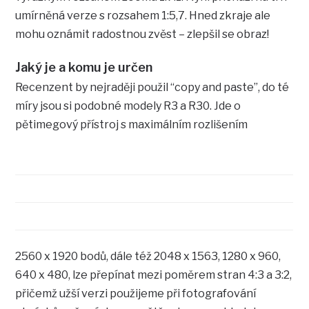
umírněná verze s rozsahem 1:5,7. Hned zkraje ale
mohu oznámit radostnou zvěst – zlepšil se obraz!
Jaký je a komu je určen
Recenzent by nejraději použil “copy and paste”, do té
míry jsou si podobné modely R3 a R30. Jde o
pětimegový přístroj s maximálním rozlišením
2560 x 1920 bodů, dále též 2048 x 1563, 1280 x 960,
640 x 480, lze přepínat mezi poměrem stran 4:3 a 3:2,
přičemž užší verzi použijeme při fotografování