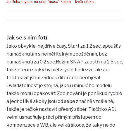
Je třeba myslet na dost “masa” kolem – kvůli ořezu.
Jak se s ním fotí
Jako obvykle, nejdříve časy. Start za 1,2 sec, spoušť s
namáčknutím s neměřitelným zpožděním, bez
namáčknutí za 0,2 sec.Režim SNAP zaostří na 2,5 sec,
takže teoreticky by měl zrychlit odezvu, ale ani
tentokrát jsem žádnou diferenci neobjevil.
Ovladatelnost je stejná, jako u minulého modelu,
takže mohu opakovat: Zoomování je poněkud rychlé
a jednotlivé skoky jsou od sebe značně vzdálené,
takže je těžké nastavit přesný záběr. Tlačítko ADJ
velmi usnadňuje práci přímým přístupem do
kompenzace a WB, ale velká škoda, že taky ne do