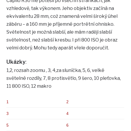
Caplio R30 mě potěšil po všechn stránkách, jak
vzhledově, tak výkonem. Jeho objektiv začíná na
ekvivalentu 28 mm, což znamená velmi široký úhel
záběru – a 160 mm je příjemné portrétní ohnisko.
Světelnost je možná slabší, ale mám raději slabší
světelnost, než slabší kresbu. I při 800 ISO je obraz
velmi dobrý. Mohu tedy aparát vřele doporučit.
Ukázky
:
1,2, rozsah zoomu , 3, 4,za sluníčka, 5, 6, velké
světelné rozdíly, 7, 8 protisvětlo, 9 šero, 10 pleťovka,
11 800 ISO, 12 makro
1
2
3
4
5
6