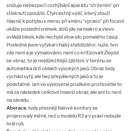
snižuje nebezpečí rozhýbání aparátu “stržením” při
stisknutí spouště. Čtyřcestný volič, který slouží
hlavně k pohybu v menu, při směru “vpravo” při focení
ukáže poslední snímek, dolů jde na makro a vlevo
ovládá blesk, kde nechybí slow (do pomalého času).
Posledně jsem vytýkal chabý stabilizátor, nuže, ten
zde není a je vymalováno, není co kritizovat! Zlepšil
se obraz, to je nejdůležitější zjištění. V terénu se
automatika drží oblasti vysokých jasů. Obraz tedy
vychází sytý, ale bez přepálených jasů a to je
podstatné. Jen ve vysloveně prudkém protisvětle to
má za následek celkově tmavší obraz, ale ani to není
na závadu.
Aberace
, tedy přesněji fialové kontury se
projevovaly méně, než u modelu R3 a v praxi nebude
hrál roli.