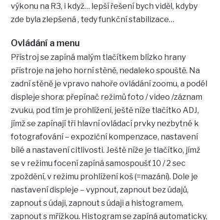
výkonu na R3, i když… lepší řešení bych viděl, kdyby
zde byla zlepšená , tedy funkční stabilizace…
Ovládání a menu
Přístroj se zapíná malým tlačítkem blízko hrany
přístroje na jeho horní stěně, nedaleko spouště. Na
zadní stěně je vpravo nahoře ovládání zoomu, a podél
displeje shora: přepínač režimů foto / video /záznam
zvuku, pod tím je prohlížení, ještě níže tlačítko ADJ,
jímž se zapínají tři hlavní ovládací prvky nezbytné k
fotografování – expoziční kompenzace, nastavení
bílé a nastavení citlivosti. Ještě níže je tlačítko, jímž
se v režimu focení zapíná samospoušť 10 / 2 sec
zpoždění, v režimu prohlížení koš (=mazání). Dole je
nastavení displeje – vypnout, zapnout bez údajů,
zapnout s údaji, zapnout s údaji a histogramem,
zapnout s mřížkou. Histogram se zapíná automaticky,