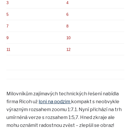
3
4
5
6
7
8
9
10
11
12
Milovníkům zajímavých technických řešení nabídla
firma Ricoh už
loni na podzim
kompakt s neobvykle
výrazným rozsahem zoomu 1:7.1. Nyní přichází na trh
umírněná verze s rozsahem 1:5,7. Hned zkraje ale
mohu oznámit radostnou zvěst – zlepšil se obraz!