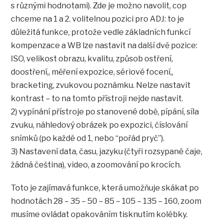
s různými hodnotami). Zde je možno navolit, cop
chceme na 1 a 2. volitelnou pozici pro ADJ: to je
důležitá funkce, protože vedle základních funkcí
kompenzace a WB lze nastavit na další dvě pozice:
ISO, velikost obrazu, kvalitu, způsob ostření,
doostření,, měření expozice, sériové focení,,
bracketing, zvukovou poznámku. Nelze nastavit
kontrast – to na tomto přístroji nejde nastavit.
2) vypínání přístroje po stanovené době, pípání, síla
zvuku, náhledový obrázek po expozici, číslování
snímků (po každé od 1, nebo “pořád pryč”).
3) Nastavení data, času, jazyku (čtyři rozsypané čaje,
žádná čeština), video, a zoomování po krocích.
Toto je zajímavá funkce, která umožňuje skákat po
hodnotách 28 – 35 – 50 – 85 – 105 – 135 – 160, zoom
musíme ovládat opakováním tisknutím kolébky.