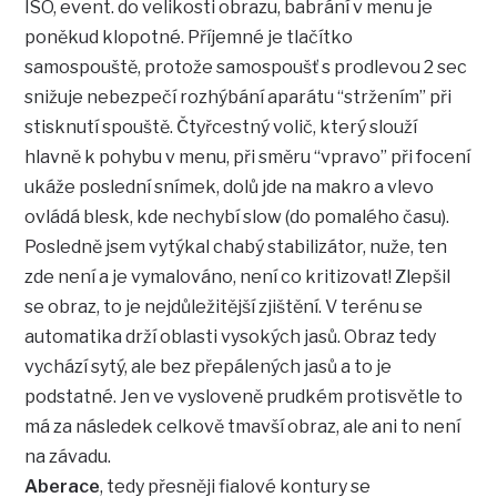
ISO, event. do velikosti obrazu, babrání v menu je
poněkud klopotné. Příjemné je tlačítko
samospouště, protože samospoušť s prodlevou 2 sec
snižuje nebezpečí rozhýbání aparátu “stržením” při
stisknutí spouště. Čtyřcestný volič, který slouží
hlavně k pohybu v menu, při směru “vpravo” při focení
ukáže poslední snímek, dolů jde na makro a vlevo
ovládá blesk, kde nechybí slow (do pomalého času).
Posledně jsem vytýkal chabý stabilizátor, nuže, ten
zde není a je vymalováno, není co kritizovat! Zlepšil
se obraz, to je nejdůležitější zjištění. V terénu se
automatika drží oblasti vysokých jasů. Obraz tedy
vychází sytý, ale bez přepálených jasů a to je
podstatné. Jen ve vysloveně prudkém protisvětle to
má za následek celkově tmavší obraz, ale ani to není
na závadu.
Aberace
, tedy přesněji fialové kontury se