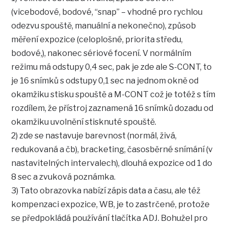
(vicebodové, bodové, “snap” – vhodné pro rychlou
odezvu spouště, manuální a nekonečno), způsob
měření expozice (celoplošné, priorita středu,
bodové,), nakonec sériové focení. V normálním
režimu má odstupy 0,4 sec, pak je zde ale S-CONT, to
je 16 snímků s odstupy 0,1 sec na jednom okně od
okamžiku stisku spouště a M-CONT což je totéž s tím
rozdílem, že přístroj zaznamená 16 snímků dozadu od
okamžiku uvolnění stisknuté spouště.
2) zde se nastavuje barevnost (normál, živá,
redukovaná a čb), bracketing, časosběrné snímání (v
nastavitelných intervalech), dlouhá expozice od 1 do
8 sec a zvuková poznámka.
3) Tato obrazovka nabízí zápis data a času, ale též
kompenzaci expozice, WB, je to zastrčené, protože
se předpokládá používání tlačítka ADJ. Bohužel pro