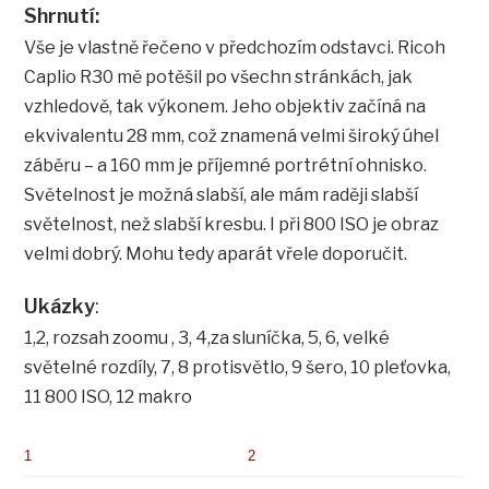
Shrnutí:
Vše je vlastně řečeno v předchozím odstavci. Ricoh
Caplio R30 mě potěšil po všechn stránkách, jak
vzhledově, tak výkonem. Jeho objektiv začíná na
ekvivalentu 28 mm, což znamená velmi široký úhel
záběru – a 160 mm je příjemné portrétní ohnisko.
Světelnost je možná slabší, ale mám raději slabší
světelnost, než slabší kresbu. I při 800 ISO je obraz
velmi dobrý. Mohu tedy aparát vřele doporučit.
Ukázky
:
1,2, rozsah zoomu , 3, 4,za sluníčka, 5, 6, velké
světelné rozdíly, 7, 8 protisvětlo, 9 šero, 10 pleťovka,
11 800 ISO, 12 makro
1
2