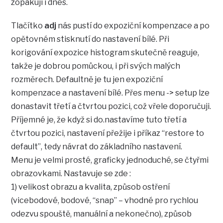
zopakuji i dnes.
Tlačítko
adj
nás pustí do expoziční kompenzace a po
opětovném stisknutí do nastavení bílé. Při
korigování expozice histogram skutečně reaguje,
takže je dobrou pomůckou, i při svých malých
rozměrech. Defaultně je tu jen expoziční
kompenzace a nastavení bílé. Přes menu -> setup lze
donastavit třetí a čtvrtou pozici, což vřele doporučuji.
Příjemné je, že když si do.nastavíme tuto třetí a
čtvrtou pozici, nastavení přežije i příkaz “restore to
default”, tedy návrat do základního nastavení.
Menu je velmi prosté, graficky jednoduché, se čtyřmi
obrazovkami. Nastavuje se zde :
1) velikost obrazu a kvalita, způsob ostření
(vicebodové, bodové, “snap” – vhodné pro rychlou
odezvu spouště, manuální a nekonečno), způsob