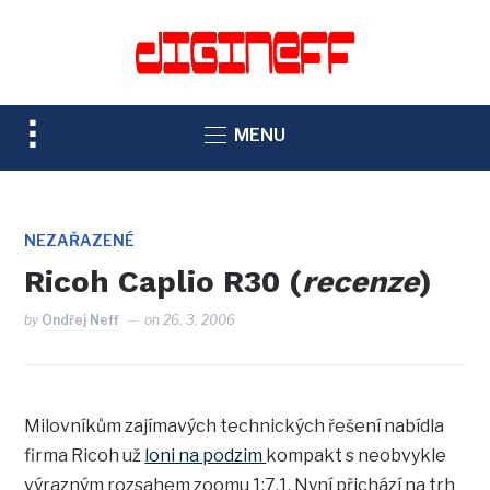
TOGGLE
MENU
SIDEBAR
&
NAVIGATION
NEZAŘAZENÉ
Ricoh Caplio R30 (
recenze
)
by
Ondřej Neff
on
26. 3. 2006
Milovníkům zajímavých technických řešení nabídla
firma Ricoh už
loni na podzim
kompakt s neobvykle
výrazným rozsahem zoomu 1:7.1. Nyní přichází na trh