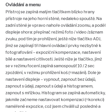
Ovládání a menu
Přístroj se zapíná malým tlačítkem blízko hrany
přístroje na jeho horní stěně, nedaleko spouště. Na
zadní stěně je vpravo nahoře ovládání zoomu, a podél
displeje shora: přepínač režimů foto / video /záznam
zvuku, pod tím je prohlížení, ještě níže tlačítko ADJ,
jímž se zapínají tři hlavní ovládací prvky nezbytné k
fotografování – expoziční kompenzace, nastavení
bílé a nastavení citlivosti. Ještě níže je tlačítko, jímž
se v režimu focení zapíná samospoušť 10 / 2 sec
zpoždění, v režimu prohlížení koš (=mazání). Dole je
nastavení displeje – vypnout, zapnout bez údajů,
zapnout s údaji, zapnout s údaji a histogramem,
zapnout s mřížkou. Histogram se zapíná automaticky,
jakmile začneme nastavovat kompenzaci (=korekci)
naměřené expozice, což jsem chválil už posledně a