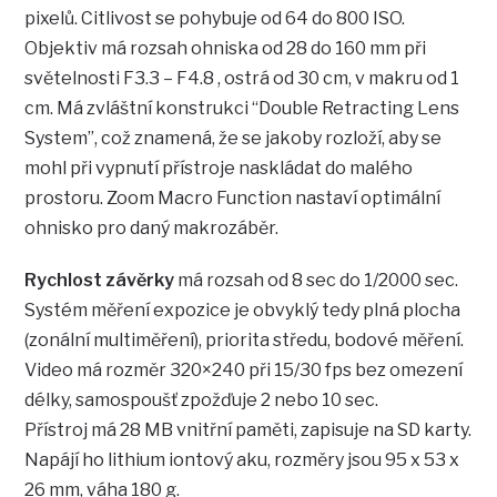
pixelů. Citlivost se pohybuje od 64 do 800 ISO.
Objektiv má rozsah ohniska od 28 do 160 mm při
světelnosti F3.3 – F4.8 , ostrá od 30 cm, v makru od 1
cm. Má zvláštní konstrukci “Double Retracting Lens
System”, což znamená, že se jakoby rozloží, aby se
mohl při vypnutí přístroje naskládat do malého
prostoru. Zoom Macro Function nastaví optimální
ohnisko pro daný makrozáběr.
Rychlost závěrky
má rozsah od 8 sec do 1/2000 sec.
Systém měření expozice je obvyklý tedy plná plocha
(zonální multiměření), priorita středu, bodové měření.
Video má rozměr 320×240 při 15/30 fps bez omezení
délky, samospoušť zpožďuje 2 nebo 10 sec.
Přístroj má 28 MB vnitřní paměti, zapisuje na SD karty.
Napájí ho lithium iontový aku, rozměry jsou 95 x 53 x
26 mm, váha 180 g.