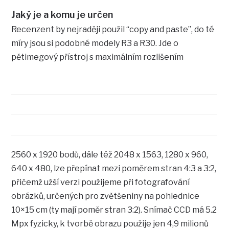
Jaký je a komu je určen
Recenzent by nejraději použil “copy and paste”, do té
míry jsou si podobné modely R3 a R30. Jde o
pětimegový přístroj s maximálním rozlišením
2560 x 1920 bodů, dále též 2048 x 1563, 1280 x 960,
640 x 480, lze přepínat mezi poměrem stran 4:3 a 3:2,
přičemž užší verzi použijeme při fotografování
obrázků, určených pro zvětšeniny na pohlednice
10×15 cm (ty mají poměr stran 3:2). Snímač CCD má 5.2
Mpx fyzicky, k tvorbě obrazu použije jen 4,9 milionů