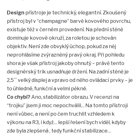
Design
přístroje je technický, elegantní. Zkoušený
přístroj byl v “champagne” barvě kovového povrchu,
existuje též v černém provedení. Na přední stěně
dominuje kovové okruží, za roletou je schován
objektiv. Není zde obvyklý úchop, pokud za něj
neprohlásíme zvýrazněný pravý okraj. Při pohledu
shora je však přístroj jakoby ohnutý – právě tento
designérský trik usnadňuje držení. Na zadní stěně je
2,5´´ velký displej a vpravo od něho ovládací prvky – je
to úhledné, funkční a velmi pěkné.
Co chybí?
Ano, stabilizátor obrazu. V recenzi na
“trojku” jsem ji moc nepochválil… Na tomto přístroji
není vůbec, a není po čem truchlit vzhledem k
výkonu na R3, i když… lepší řešení bych viděl, kdyby
zde byla zlepšená , tedy funkční stabilizace…