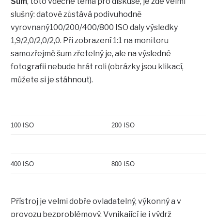
Šum
, toto vděčné téma pro diskuse, je zde velmi
slušný: datově zůstává podivuhodně
vyrovnaný100/200/400/800 ISO daly výsledky
1,9/2,0/2,0/2,0. Při zobrazení 1:1 na monitoru
samozřejmě šum zřetelný je, ale na výsledné
fotografii nebude hrát roli (obrázky jsou klikací,
můžete si je stáhnout).
100 ISO
200 ISO
400 ISO
800 ISO
Přístroj je velmi dobře ovladatelný, výkonný a v
provozu bezproblémový. Vynikající je i výdrž