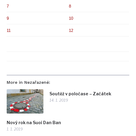
7
8
9
10
11
12
More in Nezařazené:
Soutěž v poločase – Začátek
14. 1. 2019
Nový rok na Suoi Dan Ban
1. 1. 2019