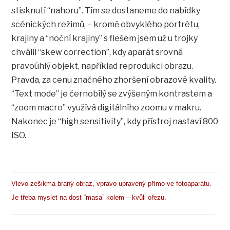
stisknutí “nahoru”. Tím se dostaneme do nabídky
scénických režimů, – kromě obvyklého portrétu,
krajiny a “noční krajiny” s flešem jsem už u trojky
chválil “skew correction”, kdy aparát srovná
pravoúhlý objekt, například reprodukci obrazu.
Pravda, za cenu značného zhoršení obrazové kvality.
“Text mode” je černobílý se zvýšeným kontrastem a
“zoom macro” využívá digitálního zoomu v makru.
Nakonec je “high sensitivity”, kdy přístroj nastaví 800
ISO.
Vlevo zešikma braný obraz, vpravo upravený přímo ve fotoaparátu.
Je třeba myslet na dost “masa” kolem – kvůli ořezu.