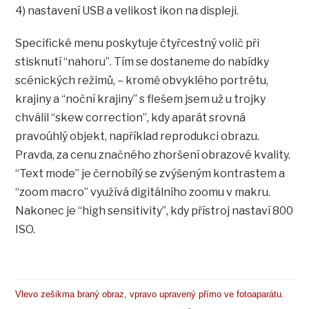
4) nastavení USB a velikost ikon na displeji.
Specifické menu poskytuje čtyřcestný volič při
stisknutí “nahoru”. Tím se dostaneme do nabídky
scénických režimů, – kromě obvyklého portrétu,
krajiny a “noční krajiny” s flešem jsem už u trojky
chválil “skew correction”, kdy aparát srovná
pravoúhlý objekt, například reprodukci obrazu.
Pravda, za cenu značného zhoršení obrazové kvality.
“Text mode” je černobílý se zvýšeným kontrastem a
“zoom macro” využívá digitálního zoomu v makru.
Nakonec je “high sensitivity”, kdy přístroj nastaví 800
ISO.
Vlevo zešikma braný obraz, vpravo upravený přímo ve fotoaparátu.