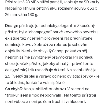
Přístroj má 28 MB vnitřní paměti, zapisuje na SD karty.
Napájí ho lithium iontový aku, rozměry jsou 95 x 53 x
26 mm, váha 180 g.
Design
přístroje je technický, elegantní. Zkoušený
přístroj byl v “champagne” barvě kovového povrchu,
existuje též v černém provedení. Na přední stěně
dominuje kovové okruží, za roletou je schován
objektiv. Není zde obvyklý úchop, pokud za něj
neprohlásíme zvýrazněný pravý okraj. Při pohledu
shora je však přístroj jakoby ohnutý – právě tento
designérský trik usnadňuje držení. Na zadní stěně je
2,5´´ velký displej a vpravo od něho ovládací prvky – je
to úhledné, funkční a velmi pěkné.
Co chybí?
Ano, stabilizátor obrazu. V recenzi na
“trojku” jsem ji moc nepochválil… Na tomto přístroji
není vůbec, a není po čem truchlit vzhledem k