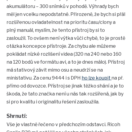
akumulátoru – 300 snímků v pohodě. Výhrady bych
měl jen vcelku nepodstatné. Přirozeně, že bych si přál
rozšířenou ovladatelnost na prioritu času/clony a
plný manuál, myslím, že tento přístroj by si to
zasloužil. To ovšem není výtka vůči chybě, to je prostě
otázka koncepce přístroje. Za chybu ale můžeme
pokládat nízké rozlišení videa (320 na 240 nebo 160
na 120 bodů ve formátu avi, a to je dnes málo). Přístroj
má stativový závit mimo osu a neudrží se na
ministativu. Za cenu 9444 i s DPH
ho lze koupit
na př.
přímo od dovozce. Přístroj se jinak těžko shání a je to
škoda, že tato značka není u nás tak rozšířená, jak by
si pro kvalitu i originalitu řešení zasloužila.
Shrnutí:
Vše je vlastně řečeno v předchozím odstavci. Ricoh