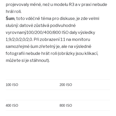
projevovaly méně, než u modelu R3 a v praxi nebude
hrál roli.
Šum
, toto vděčné téma pro diskuse, je zde velmi
slušný: datově zůstává podivuhodně
vyrovnaný100/200/400/800 ISO daly výsledky
1,9/2,0/2,0/2,0. Při zobrazení 1:1 na monitoru
samozřejmě šum zřetelný je, ale na výsledné
fotografii nebude hrát roli (obrázky jsou klikací,
můžete si je stáhnout).
100 ISO
200 ISO
400 ISO
800 ISO