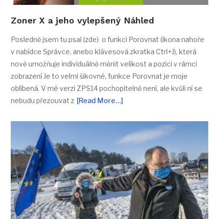
Zoner X a jeho vylepšený Náhled
Posledně jsem tu psal (zde) o funkci Porovnat (ikona nahoře
v nabídce Správce, anebo klávesová zkratka Ctrl+J), která
nově umožňuje individuálně měnit velikost a pozici v rámci
zobrazení Je to velmi šikovné, funkce Porovnat je moje
oblíbená. V mé verzi ZPS14 pochopitelně není, ale kvůli ní se
nebudu přezouvat z
[Read More…]