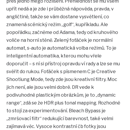
přes jedno mego rozlišení. Přehlednost se mu všem
upřít nedá a je zde i průběžná nápověda, pravda, v
angličtině, takže se vám dostane vysvětlení, co
znamená scénický režim „golf“, kupříkladu. Ale
popořádku, začněme od Adama, tedy od kruhového
voliče na horní stěně. Zelený foťáček je normální
automat, s-auto je automatická volba režimů. To je
inteligentní automatika, kterou mohu vřele
doporučit – s ní si přístroj opravdu ví rady a lze se mu
svěřit do rukou. Foťáček s písmenem C je Creative
Shootiung Mode, tedy zde jsou kreativní filtry. Moc
jich není, ale jsou velmi dobré. DR vede k
podivuhodně plastickým obrázkům, je to „dynamic
range“, zdá se že HDR plus tonal mapping. Rozhodně
to stojí za experimentování. Bleach Bypass je
„zmršovací filtr“ redukující barevnost, také velmi
zajímavá věc. Vysoce kontrastní čb fotky jsou