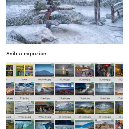
Sníh a expozice