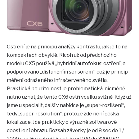
Ostření je na principu analýzy kontrastu, jak je to na
kompaktech obvyklé. Ricoh už od předchozího
modelu CX5 používá „hybridní autofokus: ostření je
podporováno „distančním sensorem“, což je princip
měření odraženého infračerveného světla.
Praktická použitelnost je problematická, nicméně
nutno uznat, že tento CX6 ostří vcelku svižně. Když už
jsme u specialit, další v nabídce je „super-rozlišení“,
tedy „super-resolution“, protože zde není česká
lokalizace. Jde prakticky o výrazné softwarové
doostření obrazu. Rozsah závěrky je od 8 sec do 1 /
2000 sec. Rozsah citlivosti je od 100 do 3200 ISO.