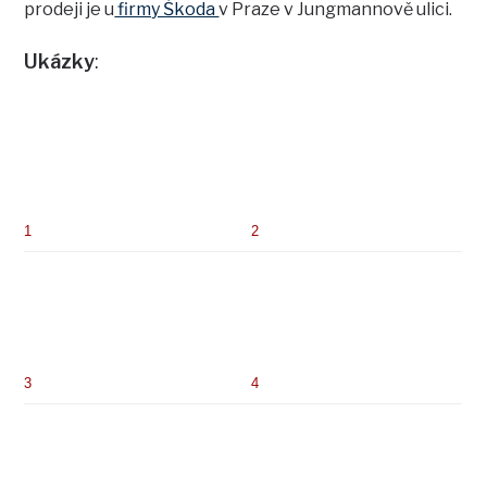
prodeji je u
firmy Škoda
v Praze v Jungmannově ulici.
Ukázky
:
1
2
3
4