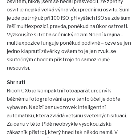
osvitem, nikdy jsem se nedal přesvědčit, že zpětný
osvit je nějaká velká výhra vůči přednímu osvitu. Šum
je zde patrný už při 100 ISO, při vyšších ISO se zde šum
řeší multiexpozicí, pravda, poněkud na úkor ostrosti.
Vyzkoušíte si třeba scénický režim Noční krajina –
multiexpozice funguje poněkud podivně – ozve se jen
jedno klapnutí závěrky, ovšem to je jen zvuk, se
skutečným chodem přístroje to samozřejmě
nesouvisí.
Shrnutí
Ricoh CX6 je kompaktní fotoaparát určený k
běžnému fotografování a pro tento účel je dobře
vybaven. Nabízí bez uvozovek inteligentní
automatiku, která zvládá většinu světelných situací.
Za cenu v této třídě neobvykle vysokou získá
zákazník přístroj, který hned tak někdo nemá. V