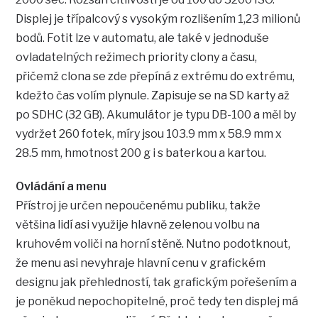
Displej je třípalcový s vysokým rozlišením 1,23 milionů
bodů. Fotit lze v automatu, ale také v jednoduše
ovladatelných režimech priority clony a času,
přičemž clona se zde přepíná z extrému do extrému,
kdežto čas volím plynule. Zapisuje se na SD karty až
po SDHC (32 GB). Akumulátor je typu DB-100 a měl by
vydržet 260 fotek, míry jsou 103.9 mm x 58.9 mm x
28.5 mm, hmotnost 200 g i s baterkou a kartou.
Ovládání a menu
Přístroj je určen nepoučenému publiku, takže
většina lidí asi využije hlavně zelenou volbu na
kruhovém voliči na horní stěně. Nutno podotknout,
že menu asi nevyhraje hlavní cenu v grafickém
designu jak přehledností, tak grafickým pořešením a
je poněkud nepochopitelné, proč tedy ten displej má