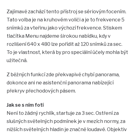
Zajímavě zachází tento přístroj se sériovým focením.
Tato volba je na kruhovém voliči a je to frekvence 5
snímků za vteřinu jako výchozí frekvence. Stiskem
tlačítka Menu najdeme širokou nabídku, kdy v
rozlišení 640 x 480 lze pořídit až 120 snímků za sec.
To je vlastnost, která by pro speciální účely mohla být
užitečná.
Z běžných funkcí zde překvapivě chybí panorama,
dokonce ani ne asistenční panorama nabízející
překryv přechodových pásem.
Jak se s ním fotí
Není to žádný rychlík, startuje za 3 sec. Ostření za
slušných světelných podmínek je v mezích normy, za
nižších světelných hladin je značně loudavé. Objektiv