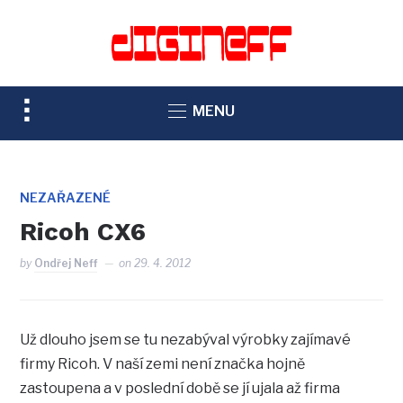
TOGGLE
MENU
SIDEBAR
&
NAVIGATION
NEZAŘAZENÉ
Ricoh CX6
by
Ondřej Neff
on
29. 4. 2012
Už dlouho jsem se tu nezabýval výrobky zajímavé
firmy Ricoh. V naší zemi není značka hojně
zastoupena a v poslední době se jí ujala až firma