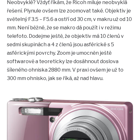
Neobvyklé? Vždyť říkám, že Ricoh miluje neobvyklá
řešení. Plynule ovšem lze zoomovat také. Objektiv je
světelný F3.5 – F5.6 a ostří od 30 cm, v makru už od 10
mm. Není běžné, že se makro dá použít i v režimu
telefoto. Dodejme ještě, že objektiv má 10 členů v
sedmi skupinách a 4 z členů jsou asférické s 5
asférickými povrchy. Zoom je umocněn ještě
softwarově a teoreticky lze dosáhnout doslova
šíleného ohniska 2880 mm. V praxi ovšem je už to
300 mm ohnisko, jak se říká, až nad hlavu.