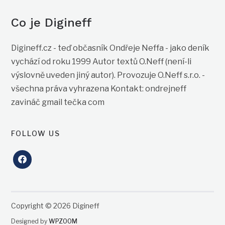
Co je Digineff
Digineff.cz - teď občasník Ondřeje Neffa - jako deník
vychází od roku 1999 Autor textů O.Neff (není-li
výslovně uveden jiný autor). Provozuje O.Neff s.r.o. -
všechna práva vyhrazena Kontakt: ondrejneff
zavináč gmail tečka com
FOLLOW US
facebook
Copyright © 2026 Digineff
Designed by
WPZOOM