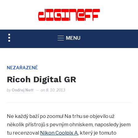
TOGGLE
MENU
SIDEBAR
&
NAVIGATION
NEZAŘAZENÉ
Ricoh Digital GR
by
Ondřej Neff
on
8. 10. 2013
Ne každý baží po zoomu! Na trhu se objevilo už
několik přístrojů s pevným ohniskem, naposledy jsem
tu recenzoval
Nikon Coolpix A
, který je tomuto