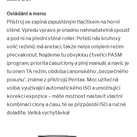
Ovládání a menu
Přístroj se zapíná zapuštěným tlačítkem na horní
stěně. Vpředu vpravo je snadno nahmatatelná spoušť
a pod ní na přední stěně roller. Potěší nás kruhový
volič režimů: má aretaci, takže nelze omylem režim
přecvaknout. Najdeme tu obvyklou čtveřici PASM
(program, priorita času/clony a plný manuál, a navíc je
tu onen TA režim, obdoba canonského „bezpečného
posunu“, známe z přístrojů Pentax. Moc užitečná
volba, využívající automatického ISO a umožňující
korekci expozice – máte možnost nastavit vlastní
kombinaci clony a času, té se přizpůsobí ISO a ručně
doladíte. Velká vychytávka!