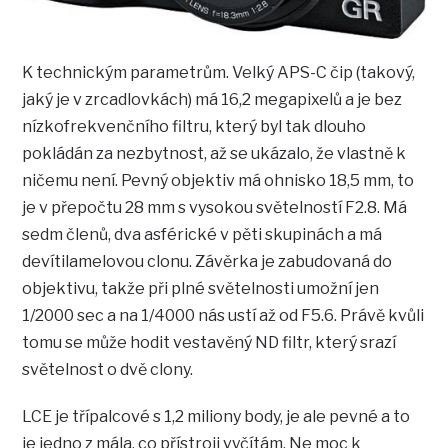
K technickým parametrům. Velký APS-C čip (takový,
jaký je v zrcadlovkách) má 16,2 megapixelů a je bez
nízkofrekvenčního filtru, který byl tak dlouho
pokládán za nezbytnost, až se ukázalo, že vlastně k
ničemu není. Pevný objektiv má ohnisko 18,5 mm, to
je v přepočtu 28 mm s vysokou světelností F2.8. Má
sedm členů, dva asférické v pěti skupinách a má
devítilamelovou clonu. Závěrka je zabudovaná do
objektivu, takže při plné světelnosti umožní jen
1/2000 sec a na 1/4000 nás ustí až od F5.6. Právě kvůli
tomu se může hodit vestavěný ND filtr, který srazí
světelnost o dvě clony.
LCE je třípalcové s 1,2 miliony body, je ale pevné a to
je jedno z mála, co přístroji vyčítám. Ne moc k