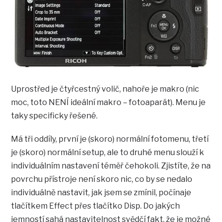
Uprostřed je čtyřcestný volič, nahoře je makro (nic
moc, toto NENÍ ideální makro – fotoaparát). Menu je
taky specificky řešené.
Má tři oddíly, první je (skoro) normální fotomenu, třetí
je (skoro) normální setup, ale to druhé menu slouží k
individuálním nastavení téměř čehokoli. Zjistíte, že na
povrchu přístroje není skoro nic, co by se nedalo
individuálně nastavit, jak jsem se zmínil, počínaje
tlačítkem Effect přes tlačítko Disp. Do jakých
jemností sahá nastavitelnost svědčí fakt, že je možné