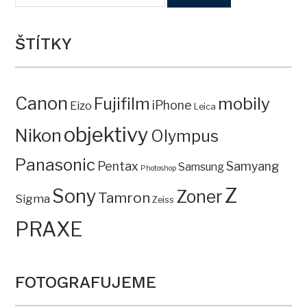
ŠTÍTKY
Canon
mobily
Fujifilm
iPhone
Eizo
Leica
objektivy
Nikon
Olympus
Panasonic
Pentax
Samyang
Samsung
Photoshop
Z
Sony
Zoner
Tamron
Sigma
Zeiss
PRAXE
FOTOGRAFUJEME