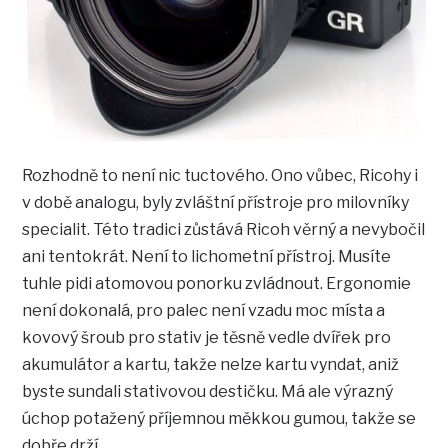
Rozhodně to není nic tuctového. Ono vůbec, Ricohy i
v době analogu, byly zvláštní přístroje pro milovníky
specialit. Této tradici zůstává Ricoh věrný a nevybočil
ani tentokrát. Není to lichometní přístroj. Musíte
tuhle pidi atomovou ponorku zvládnout. Ergonomie
není dokonalá, pro palec není vzadu moc místa a
kovový šroub pro stativ je těsně vedle dvířek pro
akumulátor a kartu, takže nelze kartu vyndat, aniž
byste sundali stativovou destičku. Má ale výrazný
úchop potažený příjemnou měkkou gumou, takže se
dobře drží.