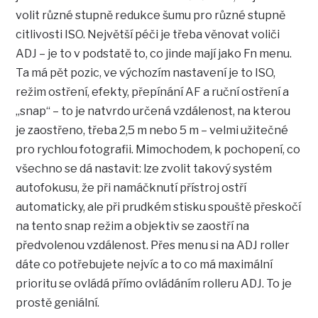
volit různé stupně redukce šumu pro různé stupně
citlivosti ISO. Největší péči je třeba věnovat voliči
ADJ – je to v podstatě to, co jinde mají jako Fn menu.
Ta má pět pozic, ve výchozím nastavení je to ISO,
režim ostření, efekty, přepínání AF a ruční ostření a
„snap“ – to je natvrdo určená vzdálenost, na kterou
je zaostřeno, třeba 2,5 m nebo 5 m – velmi užitečné
pro rychlou fotografii. Mimochodem, k pochopení, co
všechno se dá nastavit: lze zvolit takový systém
autofokusu, že při namáčknutí přístroj ostří
automaticky, ale při prudkém stisku spouště přeskočí
na tento snap režim a objektiv se zaostří na
předvolenou vzdálenost. Přes menu si na ADJ roller
dáte co potřebujete nejvíc a to co má maximální
prioritu se ovládá přímo ovládáním rolleru ADJ. To je
prostě geniální.