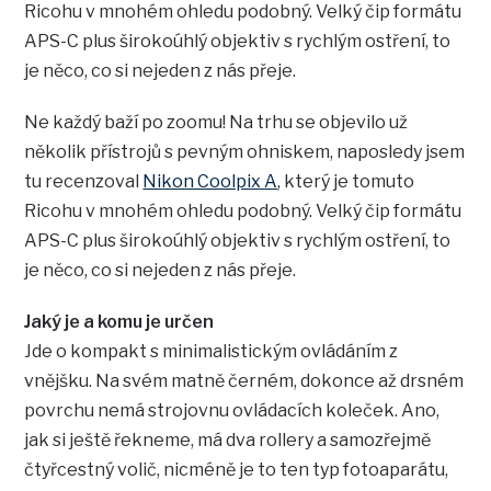
Ricohu v mnohém ohledu podobný. Velký čip formátu
APS-C plus širokoúhlý objektiv s rychlým ostření, to
je něco, co si nejeden z nás přeje.
Ne každý baží po zoomu! Na trhu se objevilo už
několik přístrojů s pevným ohniskem, naposledy jsem
tu recenzoval
Nikon Coolpix A
, který je tomuto
Ricohu v mnohém ohledu podobný. Velký čip formátu
APS-C plus širokoúhlý objektiv s rychlým ostření, to
je něco, co si nejeden z nás přeje.
Jaký je a komu je určen
Jde o kompakt s minimalistickým ovládáním z
vnějšku. Na svém matně černém, dokonce až drsném
povrchu nemá strojovnu ovládacích koleček. Ano,
jak si ještě řekneme, má dva rollery a samozřejmě
čtyřcestný volič, nicméně je to ten typ fotoaparátu,