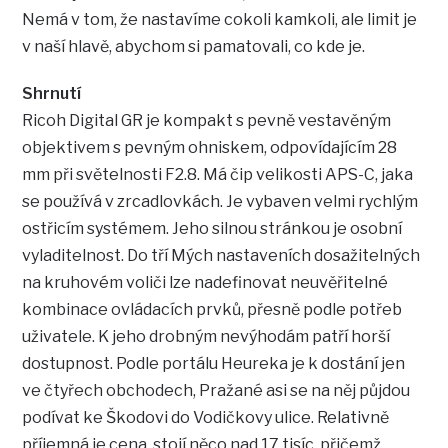
Nemá v tom, že nastavíme cokoli kamkoli, ale limit je
v naší hlavě, abychom si pamatovali, co kde je.
Shrnutí
Ricoh Digital GR je kompakt s pevně vestavěným
objektivem s pevným ohniskem, odpovídajícím 28
mm při světelnosti F2.8. Má čip velikosti APS-C, jaka
se používá v zrcadlovkách. Je vybaven velmi rychlým
ostřicím systémem. Jeho silnou stránkou je osobní
vyladitelnost. Do tří Mých nastaveních dosažitelných
na kruhovém voliči lze nadefinovat neuvěřitelné
kombinace ovládacích prvků, přesně podle potřeb
uživatele. K jeho drobným nevýhodám patří horší
dostupnost. Podle portálu Heureka je k dostání jen
ve čtyřech obchodech, Pražané asi se na něj půjdou
podívat ke Škodovi do Vodičkovy ulice. Relativně
příjemná je cena, stojí něco nad 17 tisíc, přičemž