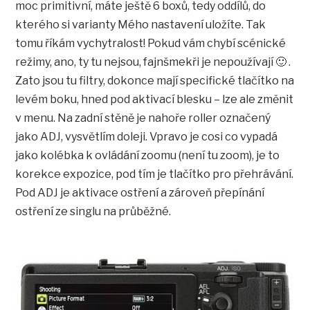
moc primitivní, máte ještě 6 boxů, tedy oddílů, do
kterého si varianty Mého nastavení uložíte. Tak
tomu říkám vychytralost! Pokud vám chybí scénické
režimy, ano, ty tu nejsou, fajnšmekři je nepoužívají 🙂 .
Zato jsou tu filtry, dokonce mají specifické tlačítko na
levém boku, hned pod aktivací blesku – lze ale změnit
v menu. Na zadní stěně je nahoře roller označený
jako ADJ, vysvětlím doleji. Vpravo je cosi co vypadá
jako kolébka k ovládání zoomu (není tu zoom), je to
korekce expozice, pod tím je tlačítko pro přehrávání.
Pod ADJ je aktivace ostření a zároveň přepínání
ostření ze singlu na průběžné.