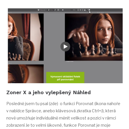
Zoner X a jeho vylepšený Náhled
Posledně jsem tu psal (zde) o funkci Porovnat (ikona nahoře
v nabídce Správce, anebo klávesová zkratka Ctrl+J), která
nově umožňuje individuálně měnit velikost a pozici v rámci
zobrazení Je to velmi šikovné, funkce Porovnat je moje