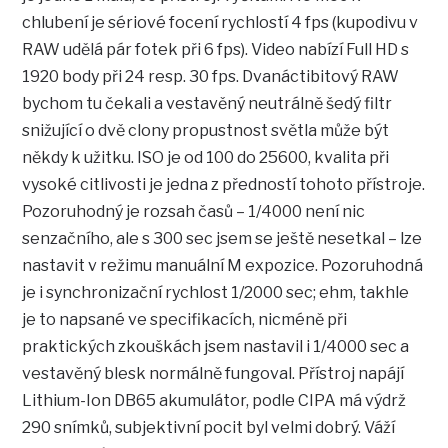
chlubení je sériové focení rychlostí 4 fps (kupodivu v
RAW udělá pár fotek při 6 fps). Video nabízí Full HD s
1920 body při 24 resp. 30 fps. Dvanáctibitový RAW
bychom tu čekali a vestavěný neutrálně šedý filtr
snižující o dvě clony propustnost světla může být
někdy k užitku. ISO je od 100 do 25600, kvalita při
vysoké citlivosti je jedna z předností tohoto přístroje.
Pozoruhodný je rozsah časů – 1/4000 není nic
senzačního, ale s 300 sec jsem se ještě nesetkal – lze
nastavit v režimu manuální M expozice. Pozoruhodná
je i synchronizační rychlost 1/2000 sec; ehm, takhle
je to napsané ve specifikacích, nicméně při
praktických zkouškách jsem nastavil i 1/4000 sec a
vestavěný blesk normálně fungoval. Přístroj napájí
Lithium-Ion DB65 akumulátor, podle CIPA má výdrž
290 snímků, subjektivní pocit byl velmi dobrý. Váží