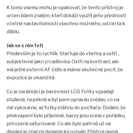
K tomu všemu mohu je opakovat, že tento přístroj je
určen lidem znalým, kteří dokáží využít jeho přednosti
včetně nastavitelnosti všechno možného, od čerta k
ďáblu.
Jak se s ním fotí
Především je to rychlík. Startuje do vteřiny a ostří…
subjektivně jako zrcadlovka. Ostří na kontrast, ale
má ještě externí AF čidlo a máme skutečně pocit, že
expozice je okamžitá.
Co je zarážející je barevnost LCD. Fotky vypadají
studeně, nepěkně a byl jsem opravdu zvědav, co na
mě vykoukne, až fotky stáhnu do počítače. Dodám, že
překvapení bylo příjemné, barvy jsou zcela v pořádku,
přirozeně saturované. Co ale bylo patrné už na
displeji je značný dynamický rozsah. Přístroj nemá