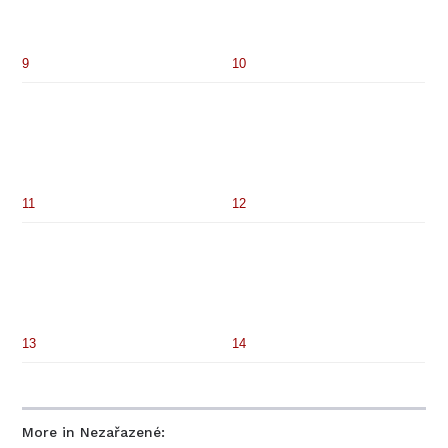
9
10
11
12
13
14
More in Nezařazené: