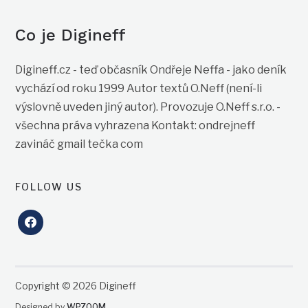
Co je Digineff
Digineff.cz - teď občasník Ondřeje Neffa - jako deník
vychází od roku 1999 Autor textů O.Neff (není-li
výslovně uveden jiný autor). Provozuje O.Neff s.r.o. -
všechna práva vyhrazena Kontakt: ondrejneff
zavináč gmail tečka com
FOLLOW US
facebook
Copyright © 2026 Digineff
Designed by
WPZOOM