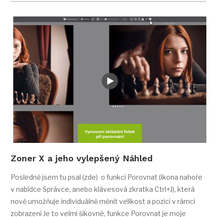
Zoner X a jeho vylepšený Náhled
Posledně jsem tu psal (zde) o funkci Porovnat (ikona nahoře
v nabídce Správce, anebo klávesová zkratka Ctrl+J), která
nově umožňuje individuálně měnit velikost a pozici v rámci
zobrazení Je to velmi šikovné, funkce Porovnat je moje