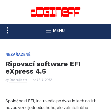
TOGGLE
MENU
SIDEBAR
&
NAVIGATION
NEZAŘAZENÉ
Ripovací software EFI
eXpress 4.5
by
Ondřej Neff
on
16. 1. 2012
Společnost EFI, Inc. uvedla po dvou letech na trh
novou verzi jednoduchého, ale velmi silného