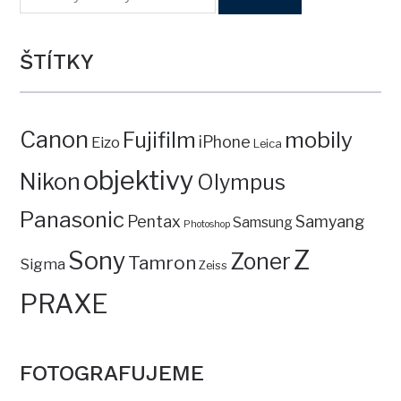
ŠTÍTKY
Canon
mobily
Fujifilm
iPhone
Eizo
Leica
objektivy
Nikon
Olympus
Panasonic
Pentax
Samyang
Samsung
Photoshop
Z
Sony
Zoner
Tamron
Sigma
Zeiss
PRAXE
FOTOGRAFUJEME