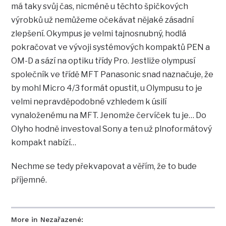
má taky svůj čas, nicméně u těchto špičkových
výrobků už nemůžeme očekávat nějaké zásadní
zlepšení. Okympus je velmi tajnosnubný, hodlá
pokračovat ve vývoji systémových kompaktů PEN a
OM-D a sází na optiku třídy Pro. Jestliže olympusí
společník ve třídě MFT Panasonic snad naznačuje, že
by mohl Micro 4/3 formát opustit, u Olympusu to je
velmi nepravděpodobné vzhledem k úsilí
vynaloženému na MFT. Jenomže červíček tu je… Do
Olyho hodně investoval Sony a ten už plnoformátový
kompakt nabízí…
Nechme se tedy překvapovat a věřím, že to bude
příjemné.
More in Nezařazené: