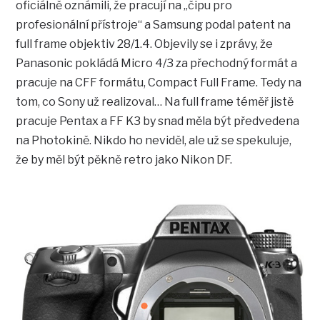
oficiálně oznámili, že pracují na „čipu pro
profesionální přístroje“ a Samsung podal patent na
full frame objektiv 28/1.4. Objevily se i zprávy, že
Panasonic pokládá Micro 4/3 za přechodný formát a
pracuje na CFF formátu, Compact Full Frame. Tedy na
tom, co Sony už realizoval… Na full frame téměř jistě
pracuje Pentax a FF K3 by snad měla být předvedena
na Photokině. Nikdo ho neviděl, ale už se spekuluje,
že by měl být pěkně retro jako Nikon DF.