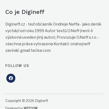
Co je Digineff
Digineff.cz - teď občasník Ondřeje Neffa - jako deník
vychází od roku 1999 Autor textů O.Neff (není-li
výslovně uveden jiný autor). Provozuje O.Neff s.r.o. -
všechna práva vyhrazena Kontakt: ondrejneff
zavináč gmail tečka com
FOLLOW US
facebook
Copyright © 2026 Digineff
Designed by
WPZOOM