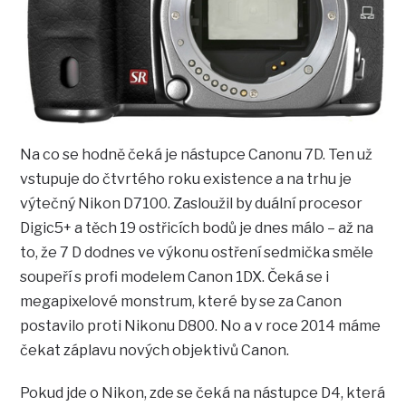
Na co se hodně čeká je nástupce Canonu 7D. Ten už
vstupuje do čtvrtého roku existence a na trhu je
výtečný Nikon D7100. Zasloužil by duální procesor
Digic5+ a těch 19 ostřicích bodů je dnes málo – až na
to, že 7 D dodnes ve výkonu ostření sedmička směle
soupeří s profi modelem Canon 1DX. Čeká se i
megapixelové monstrum, které by se za Canon
postavilo proti Nikonu D800. No a v roce 2014 máme
čekat záplavu nových objektivů Canon.
Pokud jde o Nikon, zde se čeká na nástupce D4, která