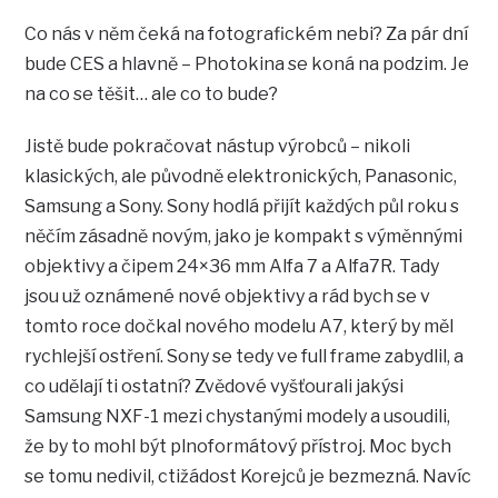
Co nás v něm čeká na fotografickém nebi? Za pár dní
bude CES a hlavně – Photokina se koná na podzim. Je
na co se těšit… ale co to bude?
Jistě bude pokračovat nástup výrobců – nikoli
klasických, ale původně elektronických, Panasonic,
Samsung a Sony. Sony hodlá přijít každých půl roku s
něčím zásadně novým, jako je kompakt s výměnnými
objektivy a čipem 24×36 mm Alfa 7 a Alfa7R. Tady
jsou už oznámené nové objektivy a rád bych se v
tomto roce dočkal nového modelu A7, který by měl
rychlejší ostření. Sony se tedy ve full frame zabydlil, a
co udělají ti ostatní? Zvědové vyšťourali jakýsi
Samsung NXF-1 mezi chystanými modely a usoudili,
že by to mohl být plnoformátový přístroj. Moc bych
se tomu nedivil, ctižádost Korejců je bezmezná. Navíc