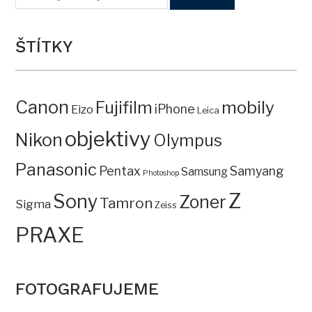
ŠTÍTKY
Canon
mobily
Fujifilm
iPhone
Eizo
Leica
objektivy
Nikon
Olympus
Panasonic
Pentax
Samyang
Samsung
Photoshop
Z
Sony
Zoner
Tamron
Sigma
Zeiss
PRAXE
FOTOGRAFUJEME