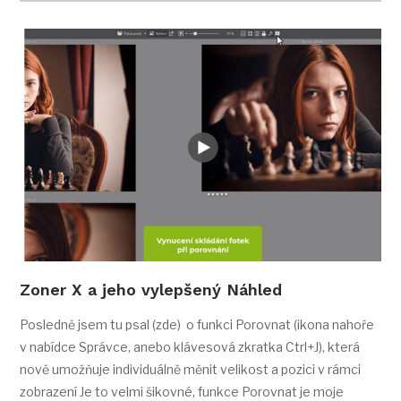
Zoner X a jeho vylepšený Náhled
Posledně jsem tu psal (zde) o funkci Porovnat (ikona nahoře
v nabídce Správce, anebo klávesová zkratka Ctrl+J), která
nově umožňuje individuálně měnit velikost a pozici v rámci
zobrazení Je to velmi šikovné, funkce Porovnat je moje