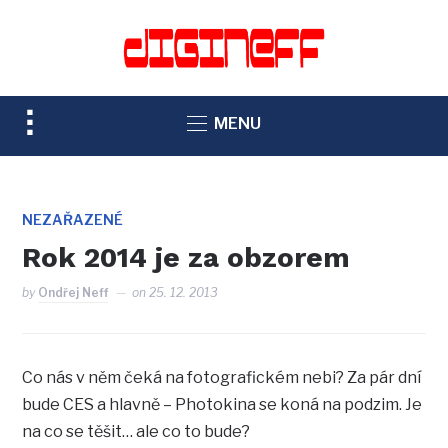
TOGGLE
MENU
SIDEBAR
&
NAVIGATION
NEZAŘAZENÉ
Rok 2014 je za obzorem
by
Ondřej Neff
on
25. 12. 2013
Co nás v něm čeká na fotografickém nebi? Za pár dní
bude CES a hlavně – Photokina se koná na podzim. Je
na co se těšit… ale co to bude?