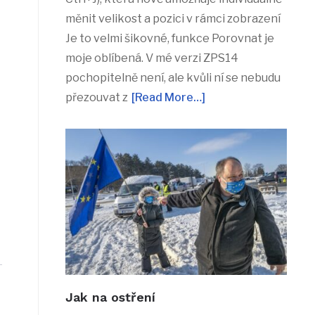
měnit velikost a pozici v rámci zobrazení
Je to velmi šikovné, funkce Porovnat je
moje oblíbená. V mé verzi ZPS14
pochopitelně není, ale kvůli ní se nebudu
přezouvat z
[Read More…]
Jak na ostření