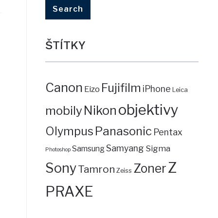
ŠTÍTKY
Canon
Fujifilm
iPhone
Eizo
Leica
objektivy
mobily
Nikon
Panasonic
Olympus
Pentax
Samyang
Sigma
Samsung
Photoshop
Z
Sony
Zoner
Tamron
Zeiss
PRAXE