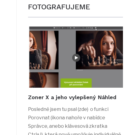
FOTOGRAFUJEME
Zoner X a jeho vylepšený Náhled
Posledně jsem tu psal (zde) o funkci
Porovnat (ikona nahoře v nabídce
Správce, anebo klávesová zkratka
Ctrl+J), která nově umožňuje individuálně