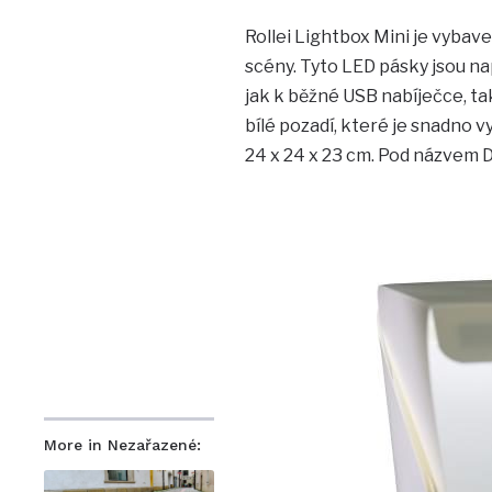
Rollei Lightbox Mini je vyba
scény. Tyto LED pásky jsou na
jak k běžné USB nabíječce, tak
bílé pozadí, které je snadno
24 x 24 x 23 cm. Pod názvem Di
More in Nezařazené: