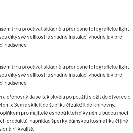
ašem trhu prodávat skladné a přenosné fotografické light
jsou díky své velikosti a snadné instalací vhodné jak pro
ící nadšence.
ašem trhu prodávat skladné a přenosné fotografické light
jsou díky své velikosti a snadné instalací vhodné jak pro
ící nadšence.
í a přenosný, dá se tak skvěla po použití složit do čtverce o
 x 3cm a sklidit do šuplíku či založit do knihovny.
doplňkem pro majitelé eshopů kteří díky němu budou moci
ch produktů, například šperky, dámskou kosmetiku či jiné
ionální kvalitě.