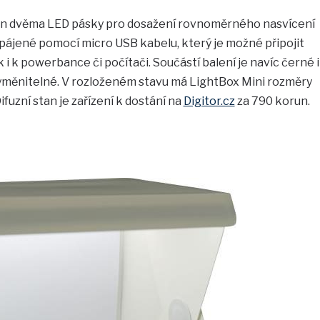
ven dvěma LED pásky pro dosažení rovnoměrného nasvícení
pájené pomocí micro USB kabelu, který je možné připojit
 i k powerbance či počítači. Součástí balení je navíc černé i
 vyměnitelné. V rozloženém stavu má LightBox Mini rozměry
fuzní stan je zařízení k dostání na
Digitor.cz
za 790 korun.