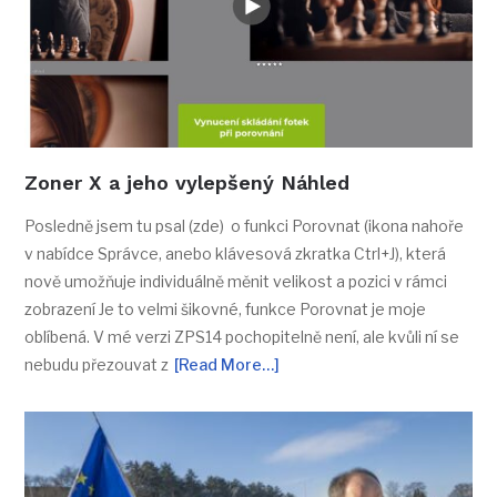
Zoner X a jeho vylepšený Náhled
Posledně jsem tu psal (zde) o funkci Porovnat (ikona nahoře
v nabídce Správce, anebo klávesová zkratka Ctrl+J), která
nově umožňuje individuálně měnit velikost a pozici v rámci
zobrazení Je to velmi šikovné, funkce Porovnat je moje
oblíbená. V mé verzi ZPS14 pochopitelně není, ale kvůli ní se
nebudu přezouvat z
[Read More…]