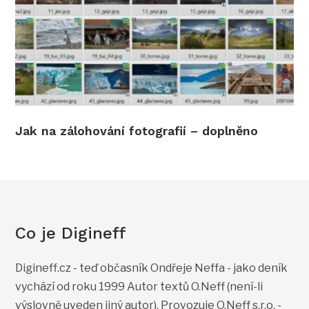
Jak na zálohování fotografií – doplněno
Co je Digineff
Digineff.cz - teď občasník Ondřeje Neffa - jako deník
vychází od roku 1999 Autor textů O.Neff (není-li
výslovně uveden jiný autor). Provozuje O.Neff s.r.o. -