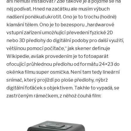
ani nemusí instalovat? Zde takové je a pojďme se na
něj podívat. Hned na začátku ale musím výbuch
nadšení poněkud ukrotit. Ono je to trochu (hodně)
klamání tělem. Ono je to bezesporu „hardwarové
vstupní zařízení umožňující převedení fyzické 2D
nebo 3D předlohy do digitální podoby pro další využití,
většinou pomocí počítače,“ jak skener definuje
Wikipedie, avšak provedením je to fotoaparát
ofocující průhlednou předlohu od formátu 24×23 do
okénka filmu super osmička. Není tam tedy lineární
snímač, který projíždí po ploše předlohy, nýbrž
digitální foťáček s objektivem. Takhle to vypadá, se
zastrčeným rámečkem, z něhož čouhá film: