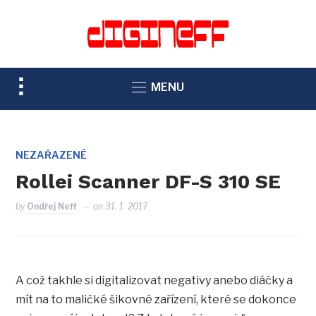
TOGGLE
MENU
SIDEBAR
&
NAVIGATION
NEZAŘAZENÉ
Rollei Scanner DF-S 310 SE
by
Ondřej Neff
on
31. 1. 2017
A což takhle si digitalizovat negativy anebo diáčky a
mít na to maličké šikovné zařízení, které se dokonce