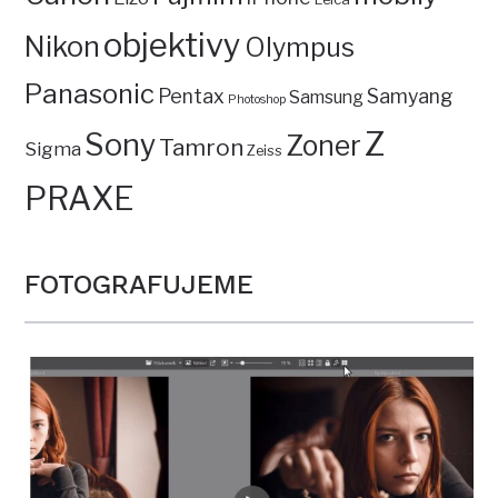
objektivy
Nikon
Olympus
Panasonic
Pentax
Samyang
Samsung
Photoshop
Z
Sony
Zoner
Tamron
Sigma
Zeiss
PRAXE
FOTOGRAFUJEME