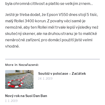
byla ohromná citlivost a platilo se velkým zrnem…
Ještě je třeba dodat, že Epson V550 dnes stojí 5 tisíc,
malý Rollei 3400 korun. Z povahy věci samé je
nemožné, aby ten Rollei měl trvale lepší výsledky než
skutečný skener, ale na druhou stranu: je to maličké
nenáročné zařízení, pro domácí použití jistě velmi
vhodné.
More in Nezařazené:
Soutěž v poločase – Začátek
14. 1. 2019
Nový rok na Suoi Dan Ban
1. 1. 2019