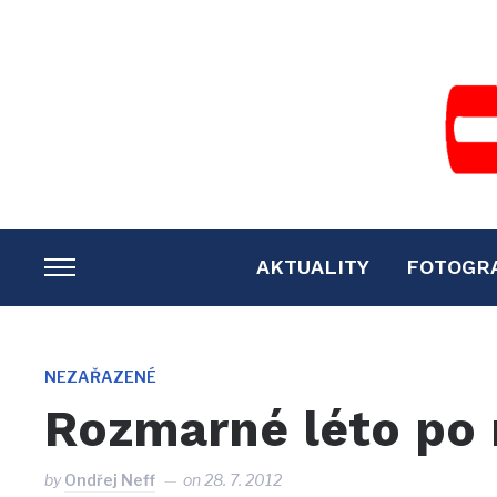
AKTUALITY
FOTOGR
TOGGLE
SIDEBAR
&
NAVIGATION
NEZAŘAZENÉ
Rozmarné léto po 
by
Ondřej Neff
on
28. 7. 2012