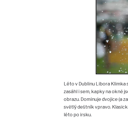
Léto v Dublinu Libora Klimka 
zasáhl i sem, kapky na okně j
obrazu. Dominuje dvojice (a za
světlý deštník vpravo. Klasic
léto po irsku.