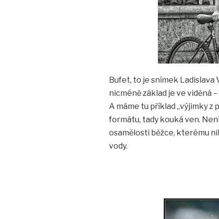
Bufet, to je snímek Ladislava 
nicméně základ je ve viděná – 1
A máme tu příklad „výjimky z pr
formátu, tady kouká ven. Není
osamělosti běžce, kterému ni
vody.