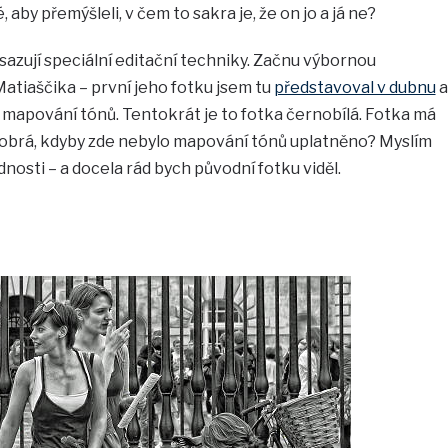
by přemýšleli, v čem to sakra je, že on jo a já ne?
sazují speciální editační techniky. Začnu výbornou
atiaščika – první jeho fotku jsem tu
představoval v dubnu
a
mapování tónů. Tentokrát je to fotka černobílá. Fotka má
k dobrá, kdyby zde nebylo mapování tónů uplatněno? Myslím
ednosti – a docela rád bych původní fotku viděl.