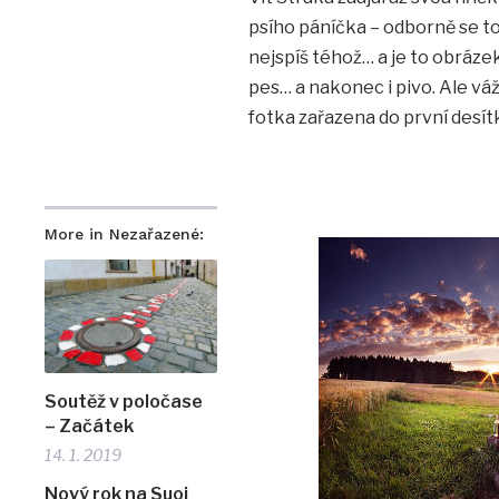
psího páníčka – odborně se to
nejspíš téhož… a je to obráze
pes… a nakonec i pivo. Ale vá
fotka zařazena do první desít
More in Nezařazené:
Soutěž v poločase
– Začátek
14. 1. 2019
Nový rok na Suoi