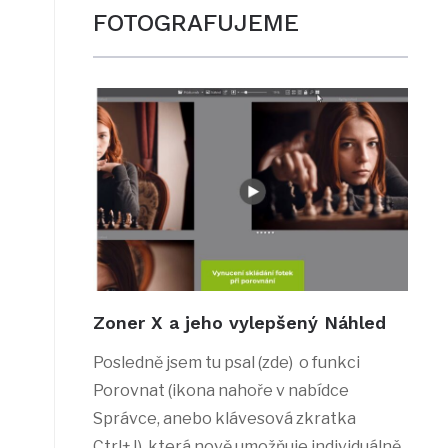
FOTOGRAFUJEME
Zoner X a jeho vylepšený Náhled
Posledně jsem tu psal (zde) o funkci
Porovnat (ikona nahoře v nabídce
Správce, anebo klávesová zkratka
Ctrl+J), která nově umožňuje individuálně