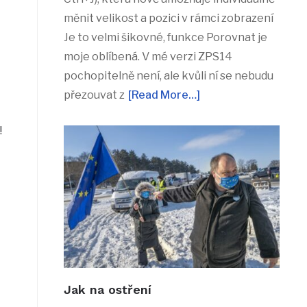
měnit velikost a pozici v rámci zobrazení
Je to velmi šikovné, funkce Porovnat je
moje oblíbená. V mé verzi ZPS14
pochopitelně není, ale kvůli ní se nebudu
přezouvat z
[Read More…]
!
Jak na ostření