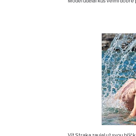
Model udělal kus velmi dobré
Vít Straka zaujal už svou hříč