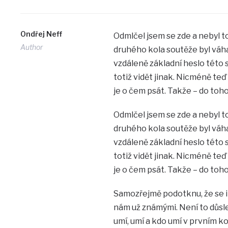
Ondřej Neff
Odmlčel jsem se zde a nebyl to
Author
druhého kola soutěže byl váhav
vzdáleně základní heslo této 
totiž vidět jinak. Nicméně teď
je o čem psát. Takže – do toho
Odmlčel jsem se zde a nebyl to
druhého kola soutěže byl váhav
vzdáleně základní heslo této 
totiž vidět jinak. Nicméně teď
je o čem psát. Takže – do toho
Samozřejmě podotknu, že se i
nám už známými. Není to důsl
umí, umí a kdo umí v prvním ko