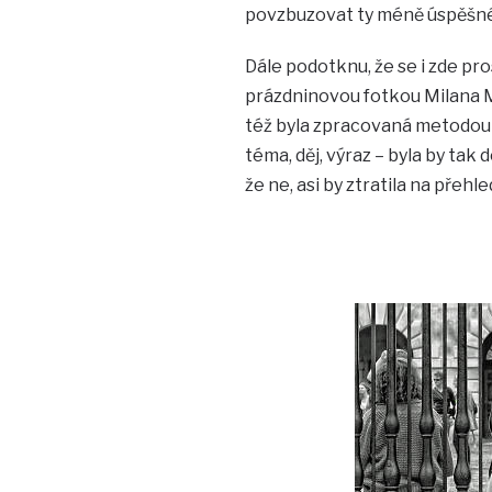
povzbuzovat ty méně úspěšné, a
Dále podotknu, že se i zde pro
prázdninovou fotkou Milana M
též byla zpracovaná metodou 
téma, děj, výraz – byla by ta
že ne, asi by ztratila na přehl