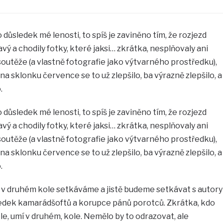
 důsledek mé lenosti, to spíš je zaviněno tím, že rozjezd
ý a chodily fotky, které jaksi… zkrátka, nesplňovaly ani
soutěže (a vlastně fotografie jako výtvarného prostředku),
 na sklonku července se to už zlepšilo, ba výrazně zlepšilo, a
.
 důsledek mé lenosti, to spíš je zaviněno tím, že rozjezd
ý a chodily fotky, které jaksi… zkrátka, nesplňovaly ani
soutěže (a vlastně fotografie jako výtvarného prostředku),
 na sklonku července se to už zlepšilo, ba výrazně zlepšilo, a
.
 v druhém kole setkáváme a jistě budeme setkávat s autory
edek kamarádšoftů a korupce pánů porotců. Zkrátka, kdo
le, umí v druhém, kole. Nemělo by to odrazovat, ale