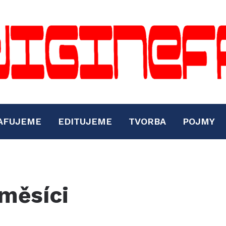
AFUJEME
EDITUJEME
TVORBA
POJMY
měsíci