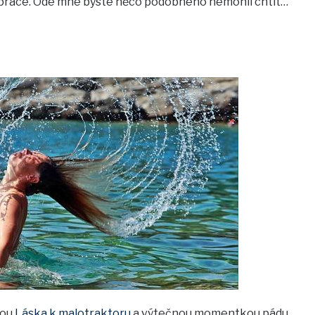
 práce. Ode mne byste něco podobného nemohli chtít…
kou
Láska k malotraktoru
a výtečnou momentkou pádu