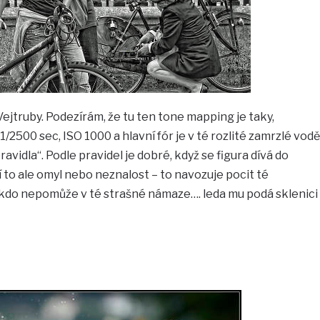
Vejtruby. Podezírám, že tu ten tone mapping je taky,
/2500 sec, ISO 1000 a hlavní fór je v té rozlité zamrzlé vodě
avidla“. Podle pravidel je dobré, když se figura dívá do
 to ale omyl nebo neznalost – to navozuje pocit té
kdo nepomůže v té strašné námaze…. leda mu podá sklenici