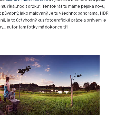
mu říká „hodit držku“. Tentokrát tu máme pejska novu,
k půvabný, jako malovaný. Je tu všechno: panorama , HDR,
žně, je to úctyhodný kus fotografické práce a právem je
ky… autor tam fotky má dokonce tři!