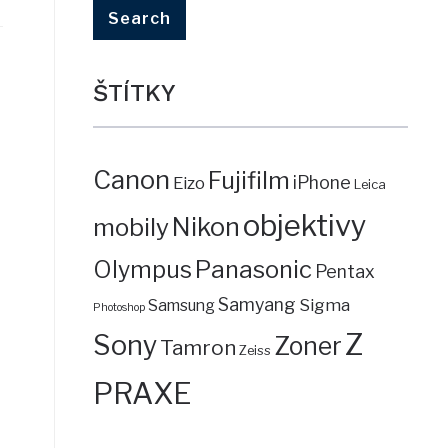
ŠTÍTKY
Canon
Fujifilm
iPhone
Eizo
Leica
objektivy
mobily
Nikon
Panasonic
Olympus
Pentax
Samyang
Sigma
Samsung
Photoshop
Z
Sony
Zoner
Tamron
Zeiss
PRAXE