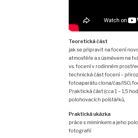
Teoretická část
jak se připravit na focení n
atmosféře a s úsměvem na tváři
vs. focení v rodinném prostředí
technická část focení – přiroz
fotoaparátu clona/čas/ISO, fo
Praktická část (cca 1 – 1,5 ho
polohovacích polštářků,
Praktická ukázka
práce s miminkem a jeho pol
fotografií