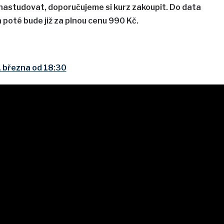
 nastudovat, doporučujeme si kurz zakoupit. Do data
a poté bude již za plnou cenu 990 Kč.
. března od 18:30