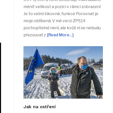
měnit velikost a pozici v rámci zobrazení
Je to velmi šikovné, funkce Porovnat je
moje oblíbená. V mé verzi ZPS14
pochopitelně není, ale kvůli ní se nebudu
přezouvat z
[Read More…]
Jak na ostření