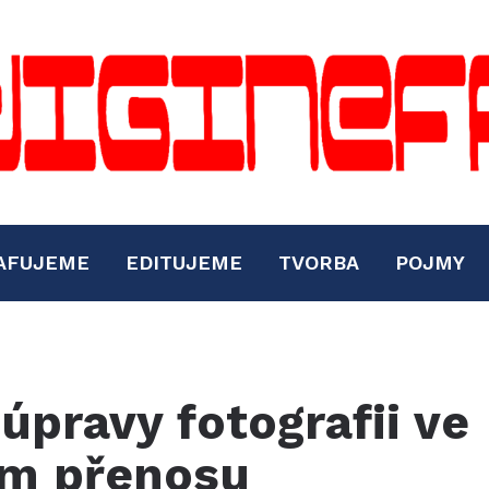
AFUJEME
EDITUJEME
TVORBA
POJMY
 úpravy fotografii ve
ém přenosu