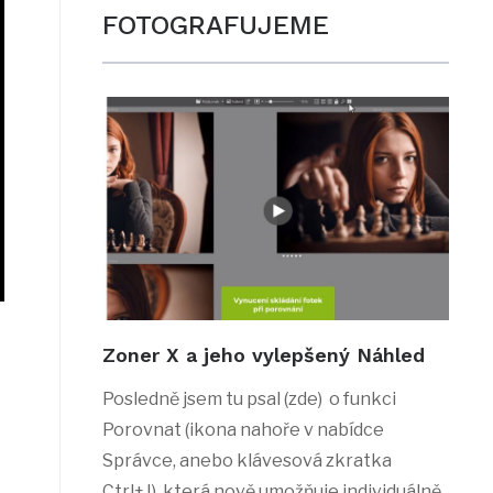
FOTOGRAFUJEME
Zoner X a jeho vylepšený Náhled
Posledně jsem tu psal (zde) o funkci
Porovnat (ikona nahoře v nabídce
Správce, anebo klávesová zkratka
Ctrl+J), která nově umožňuje individuálně