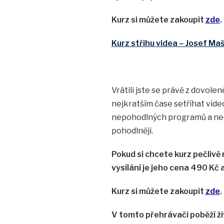
Kurz si můžete zakoupit
zde
.
Kurz střihu videa – Josef Ma
Vrátili jste se právě z dovole
nejkratším čase setříhat vid
nepohodlných programů a neefe
pohodlněji.
Pokud si chcete kurz pečlivě
vysílání je jeho cena 490 Kč 
Kurz si můžete zakoupit
zde
.
V tomto přehrávači poběží ži