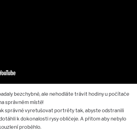
padaly bezchybně, ale nehodláte trávit hodiny u počítače
 na správném místě!
k správně vyretušovat portréty tak, abyste odstranili
otáhli k dokonalosti rysy obličeje. A přitom aby nebylo
 kouzlení proběhlo.