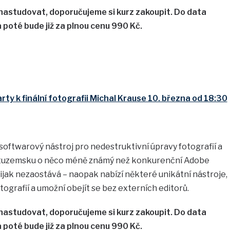
 nastudovat, doporučujeme si kurz zakoupit. Do data
a poté bude již za plnou cenu 990 Kč.
ty k finální fotografii Michal Krause 10. března od 18:30
softwarový nástroj pro nedestruktivní úpravy fotografií a
e v tuzemsku o něco méně známý než konkurenční Adobe
jak nezaostává – naopak nabízí některé unikátní nástroje,
ografií a umožní obejít se bez externích editorů.
 nastudovat, doporučujeme si kurz zakoupit. Do data
a poté bude již za plnou cenu 990 Kč.