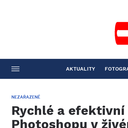
AKTUALITY
FOTOGR
TOGGLE
SIDEBAR
&
NAVIGATION
NEZAŘAZENÉ
Rychlé a efektivní
Photoshopu v živ