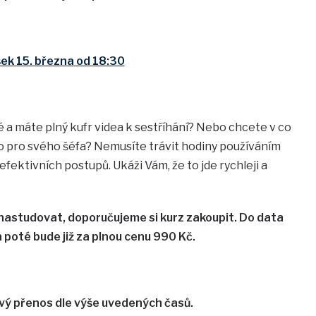
šek 15. března od 18:30
né a máte plný kufr videa k sestříhání? Nebo chcete v co
eo pro svého šéfa? Nemusíte trávit hodiny používáním
ktivních postupů. Ukáži Vám, že to jde rychleji a
 nastudovat, doporučujeme si kurz zakoupit. Do data
a poté bude již za plnou cenu 990 Kč.
vý přenos dle výše uvedených časů.