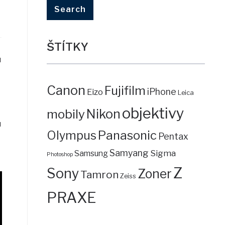
ŠTÍTKY
u
Canon
Fujifilm
iPhone
Eizo
Leica
objektivy
mobily
Nikon
u
Panasonic
Olympus
Pentax
Samyang
Sigma
Samsung
Photoshop
Z
Sony
Zoner
Tamron
Zeiss
PRAXE