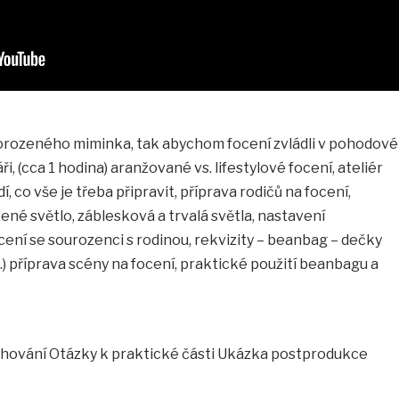
ovorozeného miminka, tak abychom focení zvládli v pohodové
, (cca 1 hodina) aranžované vs. lifestylové focení, ateliér
, co vše je třeba připravit, příprava rodičů na focení,
ené světlo, záblesková a trvalá světla, nastavení
cení se sourozenci s rodinou, rekvizity – beanbag – dečky
d.) příprava scény na focení, praktické použití beanbagu a
ohování Otázky k praktické části Ukázka postprodukce