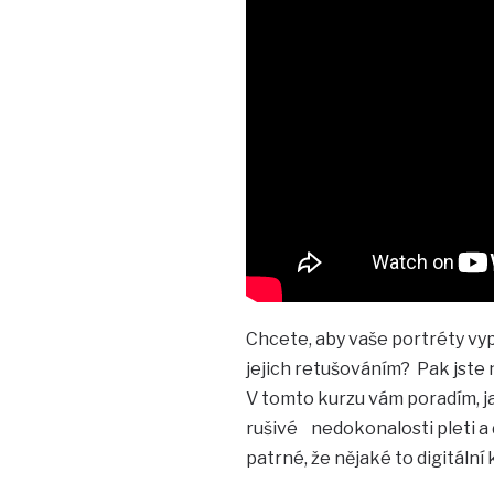
Chcete, aby vaše portréty vy
jejich retušováním? Pak jste
V tomto kurzu vám poradím, ja
rušivé nedokonalosti pleti a d
patrné, že nějaké to digitální