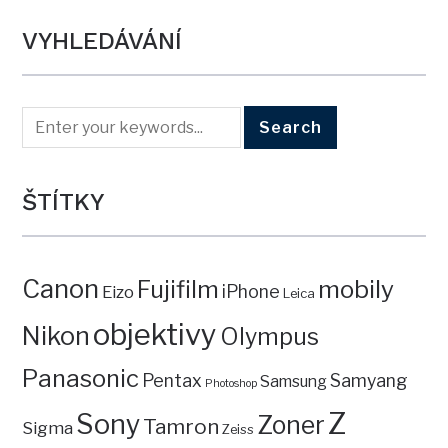
VYHLEDÁVÁNÍ
ŠTÍTKY
Canon
mobily
Fujifilm
iPhone
Eizo
Leica
objektivy
Nikon
Olympus
Panasonic
Pentax
Samyang
Samsung
Photoshop
Z
Sony
Zoner
Tamron
Sigma
Zeiss