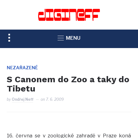
TOGGLE
MENU
SIDEBAR
&
NAVIGATION
NEZAŘAZENÉ
S Canonem do Zoo a taky do
Tibetu
by
Ondřej Neff
on
7. 6. 2009
16. června se v zoologické zahradě v Praze koná