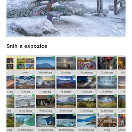
Sníh a expozice