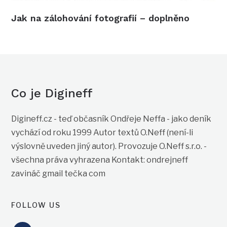
Jak na zálohování fotografií – doplněno
Co je Digineff
Digineff.cz - teď občasník Ondřeje Neffa - jako deník
vychází od roku 1999 Autor textů O.Neff (není-li
výslovně uveden jiný autor). Provozuje O.Neff s.r.o. -
všechna práva vyhrazena Kontakt: ondrejneff
zavináč gmail tečka com
FOLLOW US