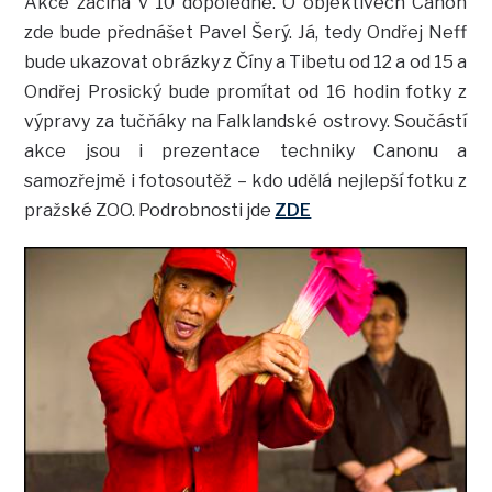
Akce začíná v 10 dopoledne. O objektivech Canon
zde bude přednášet Pavel Šerý. Já, tedy Ondřej Neff
bude ukazovat obrázky z Číny a Tibetu od 12 a od 15 a
Ondřej Prosický bude promítat od 16 hodin fotky z
výpravy za tučňáky na Falklandské ostrovy. Součástí
akce jsou i prezentace techniky Canonu a
samozřejmě i fotosoutěž – kdo udělá nejlepší fotku z
pražské ZOO. Podrobnosti jde
ZDE