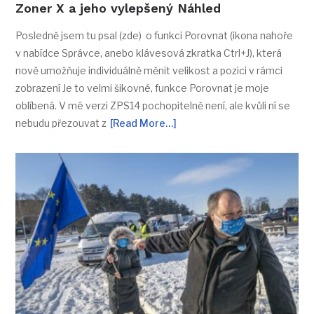
Zoner X a jeho vylepšený Náhled
Posledně jsem tu psal (zde) o funkci Porovnat (ikona nahoře
v nabídce Správce, anebo klávesová zkratka Ctrl+J), která
nově umožňuje individuálně měnit velikost a pozici v rámci
zobrazení Je to velmi šikovné, funkce Porovnat je moje
oblíbená. V mé verzi ZPS14 pochopitelně není, ale kvůli ní se
nebudu přezouvat z
[Read More…]