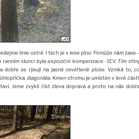
ejme linie ostré. I těch je v lese plno. Pomůže nám zase 
m ranním slunci byla expoziční kompenzace -1EV. Tím stín
 dobře se rýsují na jasně osvětlené ploše. Vzniká to, c
úhlopříčka, diagonála. Kmen stromu je umístěn v levé části
aví. Jsme zvyklí číst zleva doprava a proto na nás dobř
.