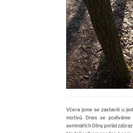
Včera jsme se zastavili u je
motivů. Dnes se podíváme n
seminářích Dílny pořád zdůrazňu