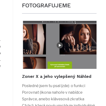
FOTOGRAFUJEME
–
y
o
.
e
Zoner X a jeho vylepšený Náhled
Posledně jsem tu psal (zde) o funkci
Porovnat (ikona nahoře v nabídce
Správce, anebo klávesová zkratka
Ctrl+J), která nově umožňuje individuálně