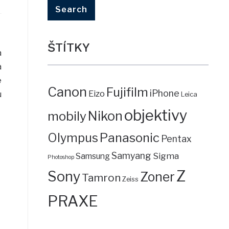
ŠTÍTKY
a
a
e
Canon
Fujifilm
iPhone
Eizo
u
Leica
objektivy
mobily
Nikon
Panasonic
Olympus
Pentax
Samyang
Sigma
Samsung
Photoshop
Z
Sony
Zoner
Tamron
Zeiss
PRAXE