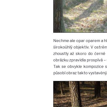
Nechme ale opar oparem a hled
širokoúhlý objektiv. V ostré
zhoustly až skoro do černé a
obrázku zpravidla prospívá – 
Tak se obvykle kompozice st
působí obraz takto vystavěný