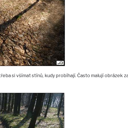
e třeba si všímat stínů, kudy probíhají. Často malují obrázek z