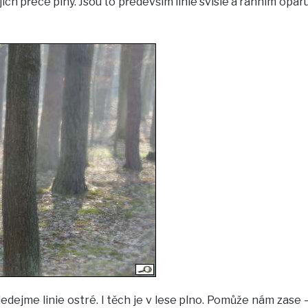
jich přece plný. Jsou to především linie svislé a ranním opar
ejme linie ostré. I těch je v lese plno. Pomůže nám zase 