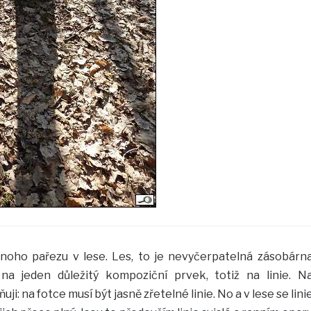
dnoho pařezu v lese. Les, to je nevyčerpatelná zásobárn
a jeden důležitý kompoziční prvek, totiž na linie. N
ji: na fotce musí být jasně zřetelné linie. No a v lese se lini