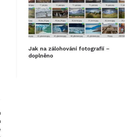
Jak na zálohování fotografií –
doplněno
a
a
e