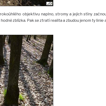
irokoúhlého objektivu naplno, stromy a jejich stíny začno
t hodně zblízka. Pak se ztratí realita a zbudou jenom ty linie 