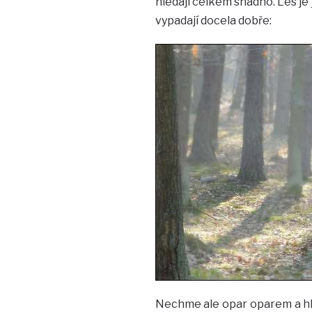
hledají celkem snadno. Les je 
vypadají docela dobře:
Nechme ale opar oparem a hled