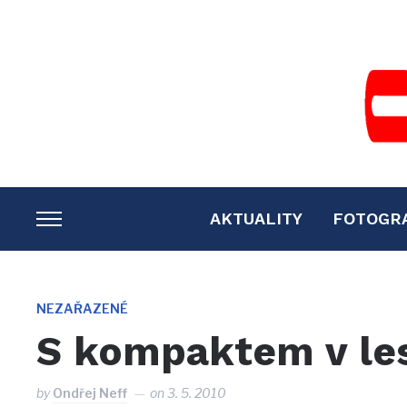
AKTUALITY
FOTOGR
TOGGLE
SIDEBAR
&
NAVIGATION
NEZAŘAZENÉ
S kompaktem v le
by
Ondřej Neff
on
3. 5. 2010