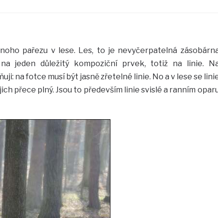
dnoho pařezu v lese. Les, to je nevyčerpatelná zásobárn
a jeden důležitý kompoziční prvek, totiž na linie. N
ji: na fotce musí být jasně zřetelné linie. No a v lese se lini
jich přece plný. Jsou to především linie svislé a ranním opar