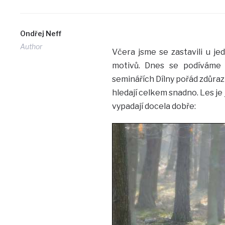
Ondřej Neff
Author
Včera jsme se zastavili u je
motivů. Dnes se podíváme n
seminářích Dílny pořád zdůrazňu
hledají celkem snadno. Les je 
vypadají docela dobře: