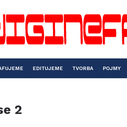
AFUJEME
EDITUJEME
TVORBA
POJMY
se 2