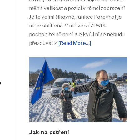
měnit velikost a pozici v rámci zobrazení
Je to velmi šikovné, funkce Porovnat je
moje oblíbená. V mé verzi ZPS14
pochopitelně není, ale kvůli ní se nebudu
přezouvat z
[Read More…]
a
Jak na ostření