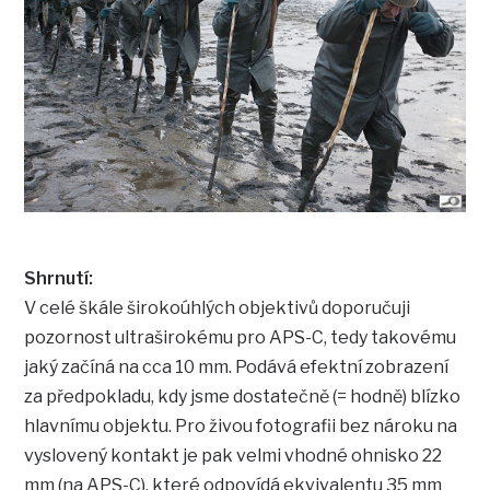
Shrnutí:
V celé škále širokoúhlých objektivů doporučuji
pozornost ultraširokému pro APS-C, tedy takovému
jaký začíná na cca 10 mm. Podává efektní zobrazení
za předpokladu, kdy jsme dostatečně (= hodně) blízko
hlavnímu objektu. Pro živou fotografii bez nároku na
vyslovený kontakt je pak velmi vhodné ohnisko 22
mm (na APS-C), které odpovídá ekvivalentu 35 mm