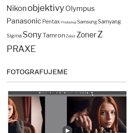
objektivy
Nikon
Olympus
Panasonic
Pentax
Samyang
Samsung
Photoshop
Z
Sony
Zoner
Tamron
Sigma
Zeiss
PRAXE
FOTOGRAFUJEME