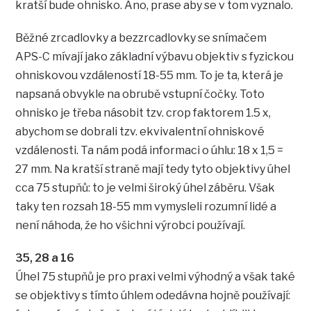
kratší bude ohnisko. Ano, prase aby se v tom vyznalo.
Běžné zrcadlovky a bezzrcadlovky se snímačem
APS-C mívají jako základní výbavu objektiv s fyzickou
ohniskovou vzdáleností 18-55 mm. To je ta, která je
napsaná obvykle na obrubě vstupní čočky. Toto
ohnisko je třeba násobit tzv. crop faktorem 1.5 x,
abychom se dobrali tzv. ekvivalentní ohniskové
vzdálenosti. Ta nám podá informaci o úhlu: 18 x 1,5 =
27 mm. Na kratší straně mají tedy tyto objektivy úhel
cca 75 stupňů: to je velmi široký úhel záběru. Však
taky ten rozsah 18-55 mm vymysleli rozumní lidé a
není náhoda, že ho všichni výrobci používají.
35, 28 a 16
Úhel 75 stupňů je pro praxi velmi výhodný a však také
se objektivy s tímto úhlem odedávna hojně používají: