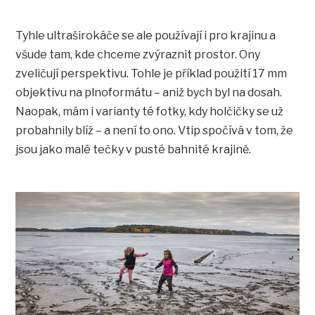
Tyhle ultraširokáče se ale používají i pro krajinu a
všude tam, kde chceme zvýraznit prostor. Ony
zveličují perspektivu. Tohle je příklad použití 17 mm
objektivu na plnoformátu – aniž bych byl na dosah.
Naopak, mám i varianty té fotky, kdy holčičky se už
probahnily blíž – a není to ono. Vtip spočívá v tom, že
jsou jako malé tečky v pusté bahnité krajině.