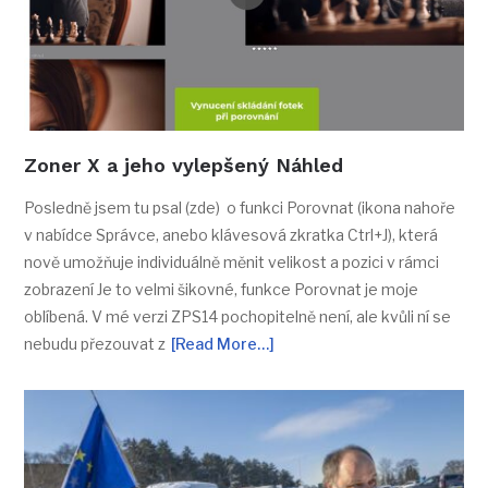
Zoner X a jeho vylepšený Náhled
Posledně jsem tu psal (zde) o funkci Porovnat (ikona nahoře
v nabídce Správce, anebo klávesová zkratka Ctrl+J), která
nově umožňuje individuálně měnit velikost a pozici v rámci
zobrazení Je to velmi šikovné, funkce Porovnat je moje
oblíbená. V mé verzi ZPS14 pochopitelně není, ale kvůli ní se
nebudu přezouvat z
[Read More…]