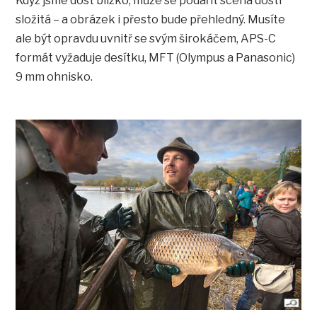
Když jsme dost blízko, může se podařit scéna dosti
složitá – a obrázek i přesto bude přehledný. Musíte
ale být opravdu uvnitř se svým širokáčem, APS-C
formát vyžaduje desítku, MFT (Olympus a Panasonic)
9 mm ohnisko.