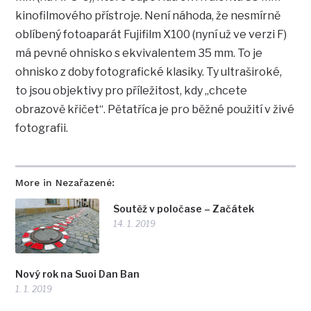
kinofilmového přístroje. Není náhoda, že nesmírně
oblíbený fotoaparát Fujifilm X100 (nyní už ve verzi F)
má pevné ohnisko s ekvivalentem 35 mm. To je
ohnisko z doby fotografické klasiky. Ty ultraširoké,
to jsou objektivy pro příležitost, kdy „chcete
obrazově křičet“. Pětatříca je pro běžné použití v živé
fotografii.
More in Nezařazené:
Soutěž v poločase – Začátek
14. 1. 2019
Nový rok na Suoi Dan Ban
1. 1. 2019