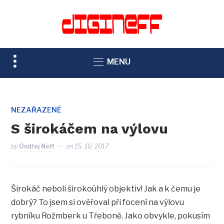
TOGGLE
MENU
SIDEBAR
&
NAVIGATION
NEZAŘAZENÉ
S širokáčem na výlovu
by
Ondřej Neff
on
15. 10. 2017
Širokáč neboli širokoúhlý objektiv! Jak a k čemu je
dobrý? To jsem si ověřoval při focení na výlovu
rybníku Rožmberk u Třeboně. Jako obvykle, pokusím