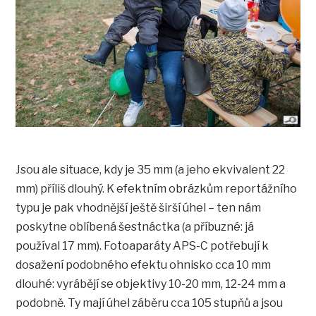
Jsou ale situace, kdy je 35 mm (a jeho ekvivalent 22
mm) příliš dlouhý. K efektním obrázkům reportážního
typu je pak vhodnější ještě širší úhel – ten nám
poskytne oblíbená šestnáctka (a příbuzné: já
používal 17 mm). Fotoaparáty APS-C potřebují k
dosažení podobného efektu ohnisko cca 10 mm
dlouhé: vyrábějí se objektivy 10-20 mm, 12-24 mm a
podobně. Ty mají úhel záběru cca 105 stupňů a jsou