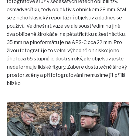
fotografové si už v šedesátých létech oblíbili tzv.
osmadvacítku, tedy objektiv s ohniskem 28 mm. Stal
se z něho klasický reportážní objektiv a dodnes se
používá. Ve dnešní úvaze se ale soustředím na jiné
dva oblíbené širokáče, na pětatřicítku a šestnáctku.
35 mm na plnoformátu je na APS-C cca 22 mm. Pro
živou fotografii je to velmi výhodné ohnisko: jeho
úhel cca 65 stupňů je dosti široký, ale objektiv ještě
nedeformuje lidské figury. Zabere dostatečně široký
prostor scény a při fotografování nemusíme jít příliš
blízko: