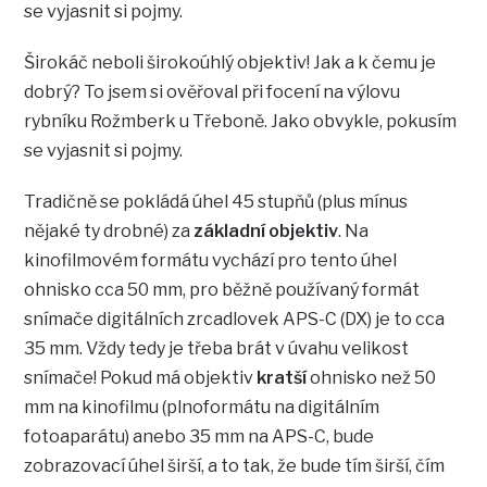
se vyjasnit si pojmy.
Širokáč neboli širokoúhlý objektiv! Jak a k čemu je
dobrý? To jsem si ověřoval při focení na výlovu
rybníku Rožmberk u Třeboně. Jako obvykle, pokusím
se vyjasnit si pojmy.
Tradičně se pokládá úhel 45 stupňů (plus mínus
nějaké ty drobné) za
základní objektiv
. Na
kinofilmovém formátu vychází pro tento úhel
ohnisko cca 50 mm, pro běžně používaný formát
snímače digitálních zrcadlovek APS-C (DX) je to cca
35 mm. Vždy tedy je třeba brát v úvahu velikost
snímače! Pokud má objektiv
kratší
ohnisko než 50
mm na kinofilmu (plnoformátu na digitálním
fotoaparátu) anebo 35 mm na APS-C, bude
zobrazovací úhel širší, a to tak, že bude tím širší, čím