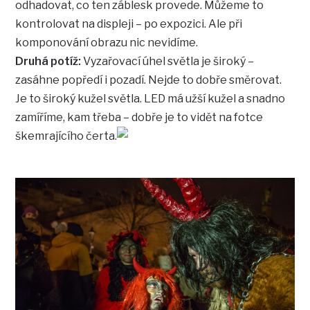
odhadovat, co ten záblesk provede. Můžeme to
kontrolovat na displeji – po expozici. Ale při
komponování obrazu nic nevidíme.
Druhá potíž:
Vyzařovací úhel světla je široký –
zasáhne popředí i pozadí. Nejde to dobře směrovat.
Je to široký kužel světla. LED má užší kužel a snadno
zamíříme, kam třeba – dobře je to vidět na fotce
škemrajícího čerta.