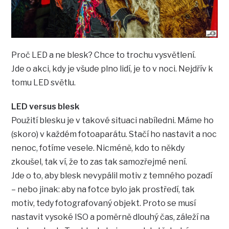
Proč LED a ne blesk? Chce to trochu vysvětlení.
Jde o akci, kdy je všude plno lidí, je to v noci. Nejdřív k
tomu LED světlu.
LED versus blesk
Použití blesku je v takové situaci nabíledni. Máme ho
(skoro) v každém fotoaparátu. Stačí ho nastavit a noc
nenoc, fotíme vesele. Nicméně, kdo to někdy
zkoušel, tak ví, že to zas tak samozřejmé není.
Jde o to, aby blesk nevypálil motiv z temného pozadí
– nebo jinak: aby na fotce bylo jak prostředí, tak
motiv, tedy fotografovaný objekt. Proto se musí
nastavit vysoké ISO a poměrně dlouhý čas, záleží na