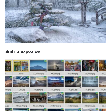
Sníh a expozice