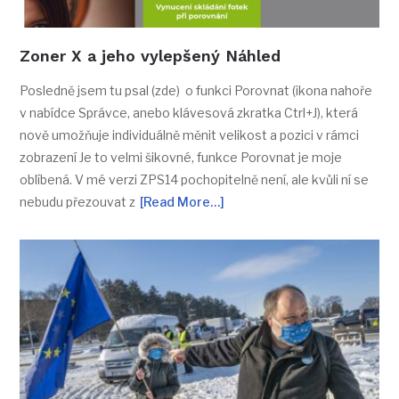
Zoner X a jeho vylepšený Náhled
Posledně jsem tu psal (zde) o funkci Porovnat (ikona nahoře
v nabídce Správce, anebo klávesová zkratka Ctrl+J), která
nově umožňuje individuálně měnit velikost a pozici v rámci
zobrazení Je to velmi šikovné, funkce Porovnat je moje
oblíbená. V mé verzi ZPS14 pochopitelně není, ale kvůli ní se
nebudu přezouvat z
[Read More…]