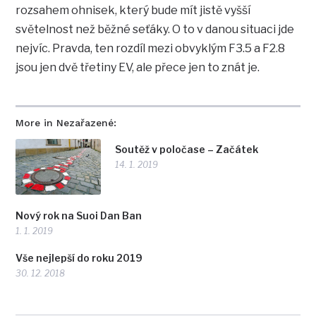
rozsahem ohnisek, který bude mít jistě vyšší
světelnost než běžné seťáky. O to v danou situaci jde
nejvíc. Pravda, ten rozdíl mezi obvyklým F3.5 a F2.8
jsou jen dvě třetiny EV, ale přece jen to znát je.
More in Nezařazené:
Soutěž v poločase – Začátek
14. 1. 2019
Nový rok na Suoi Dan Ban
1. 1. 2019
Vše nejlepší do roku 2019
30. 12. 2018