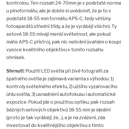
kontrolou. Ten rozsah 24-70mm je v podstatě norma
u plnoformátu, ale je dobře si uvědomit, že je to v
podstatě 18-55 mm formátu APS-C, tedy většiny
fotoaparátů střední třídy, a že je vyrábějí všichni. Ty
setové 18-55 mívají menší světelnost, ale pokud
máte APS-C přístroj, pak nic nebrání úvahám o koupi
vysoce kvalitního objektivu v tomto rozsahu
ohnisek.
Shrnutí:
Použití LED světla při živé fotografii za
špatného světla je zajímavá varianta s výhodou: 1)
kontroly světelného efektu, 2) užšího vyzařovacího
úhlu světla, 3) usnadnění autofokusu i automatické
expozice. Pokud jde o použitou optiku, pak rozsah
běžných setových objektivů 18-55 mm je ideální
(proto je tak vyrábějí, že…), a je na zvážení, zda
investovat do kvalitnějšího objektivu s tímto