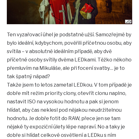
Ten vyzařovací úhel je podstatně užší. Samozřejmě by
bylo ideální, kdybychom, pověřili příčetnou osobu, aby
svítila – v absolutně ideálním případě, aby dvě
příčetné osoby svítily dvěma LEDkami. Těžko někoho
přemluvím na Mikuláše, ale při focení svatby… je to
tak špatný nápad?
Takže jsem to letos zametal LEDkou. V tom případě je
dobře mít režim priority clony, otevřít clonu naplno,
nastavit ISO na vysokou hodnotu a pak si jenom
hlídat, aby čas neklesl pod nějakou neudržitelnou
hodnotu. Je dobře fotit do RAW, přece jen se tam
nějaké ty expoziční úlety lépe napraví. No a taky je
dobře si hlídat celkové osvětlení a LEDku s ním