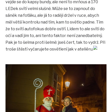
vejde se do kapsy bundy, ale není to mrňous a 170
LEDek svítí velmi slušně. Může se to zapnout do
sáněk na foťáku, ale já to raději držel v ruce, abych
měl větší kontrolu nad tím, kam to světlo padne. Tím
že to svítí autofokus dobře ostří. Lidem to ale svítí do
očí a vadí jim to, ani tento faktor není zanedbatelný.
Pak je to šelma proti šelmě: jseš čert, tak to vydrž. Při
troše štěstí vyčarujete osvětlení jak v ateliéru.