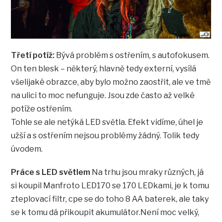
Třetí potíž:
Bývá problém s ostřením, s autofokusem.
On ten blesk – některý, hlavně tedy externí, vysílá
všelijaké obrazce, aby bylo možno zaostřit, ale ve tmě
na ulici to moc nefunguje. Jsou zde často až velké
potíže ostřením.
Tohle se ale netýká LED světla. Efekt vidíme, úhel je
užší a s ostřením nejsou problémy žádný. Tolik tedy
úvodem.
Práce s LED světlem
Na trhu jsou mraky různých, já
si koupil Manfroto LED170 se 170 LEDkami, je k tomu
zteplovací filtr, cpe se do toho 8 AA baterek, ale taky
se k tomu dá přikoupit akumulátor.Není moc velký,