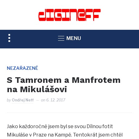
TOGGLE
MENU
SIDEBAR
&
NAVIGATION
NEZAŘAZENÉ
S Tamronem a Manfrotem
na Mikulášovi
by
Ondřej Neff
on
6. 12. 2017
Jako každoročně jsem byl se svou Dílnou fotit
Mikuláše v Praze na Kampě. Tentokrát jsem chtěl