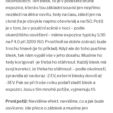
okolnostech. Ten blesk, to je v podstatě druhá
expozice, která s tou základní souvisí jen nepřímo:
nezáleží na délce osvitu, tedy na času, záleží jen na
cloně (ta je obvykle naplno otevřená) a na ISO. Potíž
je v tom, že v pouliční scéně v noci – podle
okamžitého osvětlení – máme expozice typicky 1/30
na F4.0 při 3200 ISO. Prostředí se dobře zobrazí, bude
trochu tmavé (je to příklad). Když ale do toho pustíme
blesk, tak nám vypálí vše v jeho dosahu. Musíme ho
tedy korigovat -je třeba ho stáhnout. Každý blesk má
svoji korekci. Je třeba ho stáhnout – podle okolností,
zpravidla až na doraz -2 EV, externí blesky dovolí až
-3EV. Pak se při troše cviku podaří sladit blesk a
expozici. Jsou s tím mnohé potíže, vyjmenuju tři.
První potíž:
Nevidíme efekt. nevidíme, co a jak bude
osvíceno. Jde přece o záblesk a musíme jen