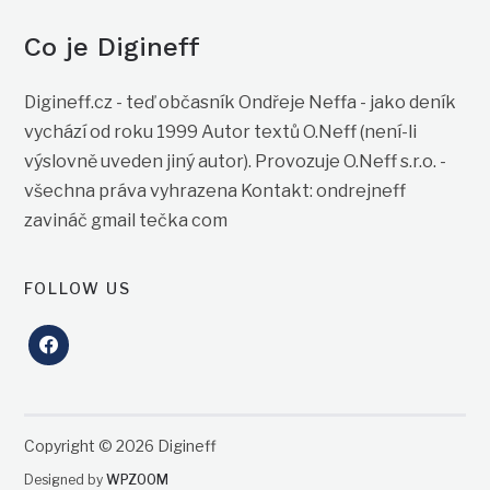
Co je Digineff
Digineff.cz - teď občasník Ondřeje Neffa - jako deník
vychází od roku 1999 Autor textů O.Neff (není-li
výslovně uveden jiný autor). Provozuje O.Neff s.r.o. -
všechna práva vyhrazena Kontakt: ondrejneff
zavináč gmail tečka com
FOLLOW US
facebook
Copyright © 2026 Digineff
Designed by
WPZOOM