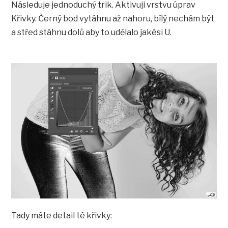
Následuje jednoduchý trik. Aktivuji vrstvu úprav
Křivky. Černý bod vytáhnu až nahoru, bílý nechám být
a střed stáhnu dolů aby to udělalo jakési U.
Tady máte detail té křivky: