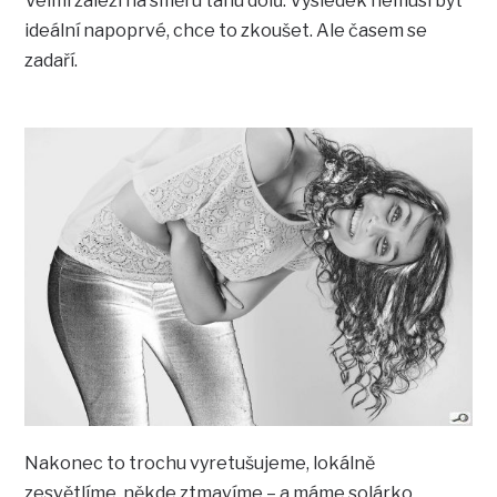
Velmi záleží na směru tahu dolů. Výsledek nemusí být
ideální napoprvé, chce to zkoušet. Ale časem se
zadaří.
Nakonec to trochu vyretušujeme, lokálně
zesvětlíme, někde ztmavíme – a máme solárko