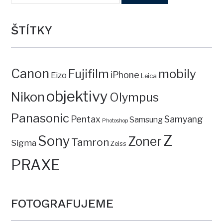
ŠTÍTKY
Canon
mobily
Fujifilm
iPhone
Eizo
Leica
objektivy
Nikon
Olympus
Panasonic
Pentax
Samyang
Samsung
Photoshop
Z
Sony
Zoner
Tamron
Sigma
Zeiss
PRAXE
FOTOGRAFUJEME