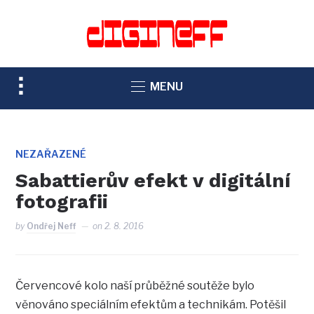
TOGGLE
MENU
SIDEBAR
&
NAVIGATION
NEZAŘAZENÉ
Sabattierův efekt v digitální
fotografii
by
Ondřej Neff
on
2. 8. 2016
Červencové kolo naší průběžné soutěže bylo
věnováno speciálním efektům a technikám. Potěšil