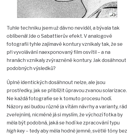
Tuhle techniku jsem už dávno neviděl, a bývala tak
oblíbená! Jde o Sabattierův efekt. V analogové
fotografii tyhle zajímavé kontury vznikaly tak, že se
při vyvolávání naexponovaný film osvítil – a na
hranách vznikaly zvýrazněné kontury. Jak dosáhnout
podobných výsledků?
Úplně identických dosáhnout nelze, ale jsou
prostředky, jak se přiblížit úpravou zvanou solarizace.
Ne každá fotografie se k tomuto procesu hodí.
Názory asi budou různé (a vítám návrhy a varianty, rád
zveřejním), nicméně já si myslím, že výchozí fotka by
měla být podobná, jaká se hodí ke zpracování typu
high key
– tedy aby měla hodně jemné, světlé tóny bez