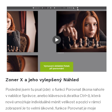
Zoner X a jeho vylepšený Náhled
Posledně jsem tu psal (zde) o funkci Porovnat (ikona nahoře
v nabídce Správce, anebo klávesová zkratka Ctrl+J), která
nově umožňuje individuálně měnit velikost a pozici v rámci
zobrazení Je to velmi šikovné, funkce Porovnat je moje