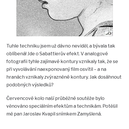
Tuhle techniku jsem už dávno neviděl, a bývala tak
oblíbená! Jde o Sabattierův efekt. V analogové
fotografii tyhle zajímavé kontury vznikaly tak, že se
při vyvolávání naexponovaný film osvítil – a na
hranách vznikaly zvýrazněné kontury. Jak dosáhnout
podobných výsledků?
Červencové kolo naší průběžné soutěže bylo
věnováno speciálním efektům a technikám. Potěšil
mě pan Jaroslav Kvapil snímkem Zamyšlená.