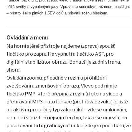
Funkce “backlight, protisvětlo: vlevo v automatickém režimu: snímek je
příliš světlý s vypálenými jasy. Vpravo se scénickým režimem backlight
– přístroj šel o plných 1,5EV dolů a přisvítil scénu bleskem.
Ovládání a menu
Na horní stěně přístroje najdeme (zprava) spoušť,
tlačítko pro zapnutí a vypnutí a tlačítko ASP, pro
digitální stabilizátor obrazu. Bohatší je zadní strana,
shora:
Ovládání zoomu, případně v režimu prohlížení
zvětšování a zmenšování obrazu. Vlevo pod ním je
tlačítko
PMP
, které přepíná z režimů foto na video a
přehrávání MP3. Tato funkce (přehrávač zvuku) je jistě
atraktivní pro určitý typ zákazníků – zde se omlouvám,
nemohu sloužit, já
nejsem
ten typ, takže se omezím na
posuzování
fotografických
funkcí, zde jen podotknu, že