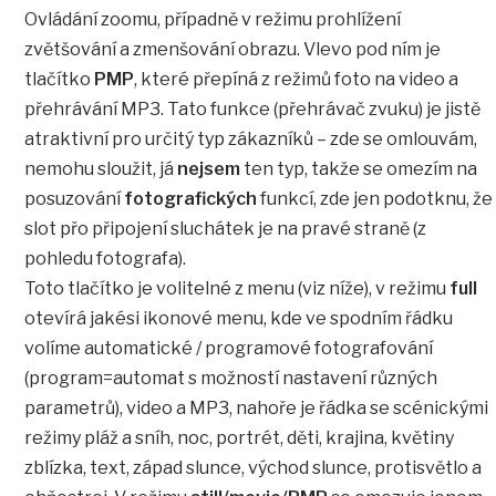
Ovládání zoomu, případně v režimu prohlížení
zvětšování a zmenšování obrazu. Vlevo pod ním je
tlačítko
PMP
, které přepíná z režimů foto na video a
přehrávání MP3. Tato funkce (přehrávač zvuku) je jistě
atraktivní pro určitý typ zákazníků – zde se omlouvám,
nemohu sloužit, já
nejsem
ten typ, takže se omezím na
posuzování
fotografických
funkcí, zde jen podotknu, že
slot přo připojení sluchátek je na pravé straně (z
pohledu fotografa).
Toto tlačítko je volitelné z menu (viz níže), v režimu
full
otevírá jakési ikonové menu, kde ve spodním řádku
volíme automatické / programové fotografování
(program=automat s možností nastavení různých
parametrů), video a MP3, nahoře je řádka se scénickými
režimy pláž a sníh, noc, portrét, děti, krajina, květiny
zblízka, text, západ slunce, východ slunce, protisvětlo a