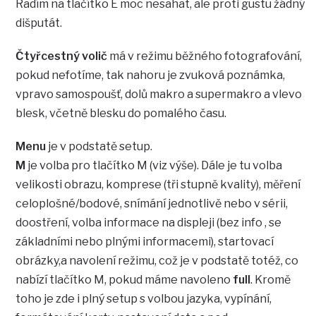
Radím na tlačítko E moc nesahat, ale proti gustu žádný
dišputát.
Čtyřcestný volič
má v režimu běžného fotografování,
pokud nefotíme, tak nahoru je zvuková poznámka,
vpravo samospoušť, dolů makro a supermakro a vlevo
blesk, včetně blesku do pomalého času.
Menu
je v podstatě setup.
M
je volba pro tlačítko M (viz výše). Dále je tu volba
velikosti obrazu, komprese (tři stupně kvality), měření
celoplošné/bodové, snímání jednotlivě nebo v sérii,
doostření, volba informace na displeji (bez info , se
základními nebo plnými informacemi), startovací
obrázky,a navolení režimu, což je v podstatě totéž, co
nabízí tlačítko M, pokud máme navoleno
full
. Kromě
toho je zde i plný setup s volbou jazyka, vypínání,