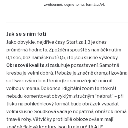
zvětšenině, dejme tomu, formátu A4.
Jak se s ním fotí
Jako obvykle, nejdříve časy. Start za 1,3 je dnes
průměrná hodnota. Zpoždění spouště s namáčknutím
0,1 sec, bez namáčknutí 0,5, i to jsou slušné výsledky.
Obrazová kvalita
si zasluhuje pozastavení. Samotná
kresba je velmi dobrá, třebaže je značně dram,atizována
softwarovým doostřením (lze samozřejmě zmírnit
volbou v menu). Dokonce i digitální zoom tentokrát
nebudu komentovat obvyklým stručným “nebrat” – při
tisku na pohlednicový formát bude obrázek vypadat
velmi slušně. Soudková vada je nepatrná, obrázek nemá
tmavé rohy. Větvičky proti bílé obloze ovšem mají
značné fialové kontury.Jsou tu ale určitá
ALE
…