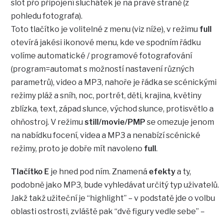
slot přo připojení sluchátek je na pravé straně (z
pohledu fotografa).
Toto tlačítko je volitelné z menu (viz níže), v režimu
full
otevírá jakési ikonové menu, kde ve spodním řádku
volíme automatické / programové fotografování
(program=automat s možností nastavení různých
parametrů), video a MP3, nahoře je řádka se scénickými
režimy pláž a sníh, noc, portrét, děti, krajina, květiny
zblízka, text, západ slunce, východ slunce, protisvětlo a
ohňostroj. V režimu
still/movie/PMP
se omezuje jenom
na nabídku focení, videa a MP3 a nenabízí scénické
režimy, proto je dobře mít navoleno
full
.
Tlačítko E
je hned pod ním. Znamená
efekty
a ty,
podobně jako MP3, bude vyhledávat určitý typ uživatelů.
Jakž takž užiteční je “highlight” – v podstatě jde o volbu
oblasti ostrosti, zvláště pak “dvě figury vedle sebe” –