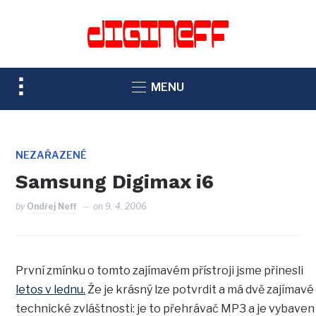
TOGGLE
MENU
SIDEBAR
&
NAVIGATION
NEZAŘAZENÉ
Samsung Digimax i6
by
Ondřej Neff
on
9. 4. 2006
První zmínku o tomto zajímavém přístroji jsme přinesli
letos v lednu.
Že je krásný lze potvrdit a má dvě zajímavé
technické zvláštnosti: je to přehrávač MP3 a je vybaven