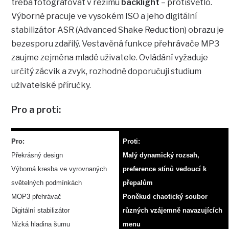
třeba fotografovat v režimu
backlight
– protisvětlo.
Výborně pracuje ve vysokém ISO a jeho digitální
stabilizátor ASR (Advanced Shake Reduction) obrazu je
bezesporu zdařilý. Vestavěná funkce přehrávače MP3
zaujme zejména mladé uživatele. Ovládání vyžaduje
určitý zácvik a zvyk, rozhodně doporučuji studium
uživatelské příručky.
Pro a proti:
Pro:
Proti:
Překrásný design
Malý dynamický rozsah,
Výborná kresba ve vyrovnaných
preference stínů vedoucí k
světelných podmínkách
přepalům
MOP3 přehrávač
Poněkud chaotický soubor
Digitální stabilizátor
různých vzájemně navazujících
Nízká hladina šumu
menu