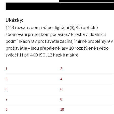
Ukázky
:
1,2,3 rozsah zoomu až po digitální (3), 4,5 optické
zoomování při hezkém počasí, 6,7 kresba v ideálních
podmínkách, 8 v protisvětle začínají mírné problémy, 9 v
protisvětle – jsou přepálené jasy, 10 rozptýlené světlo
svědčí, 11 při 400 ISO , 12 hezké makro
1
2
3
4
5
6
7
8
9
10