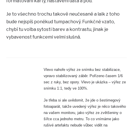
formátování karty, nastavení data a pod.
Je to všechno trochu takové neučesané a laik z toho
bude nejspíš poněkud tumpachový. Funkčně vzato,
chybí tu volba sytosti barev a kontrastu, jinak je
vybavenost funkcemi velmi slušná.
Vlevo nahoře výřez ze snímku bez stabilizace,
vpravo stabilizovaný záběr. Pořízeno časem 1/6
sec z ruky, bez opory. Vlevo je ukázka – výřez ze
snímku 1:1, tedy ve 100%.
Je třeba si ale uvědomit, že jde o šestimegový
fotoaparát, takže uvedený výřez je něco takového
na vašem monitoru, jako výřez ze zvětšeniny o
šířce cca jednoho metru. To co vnímáme jako
rušivé artefakty nebude vůbec vidět na