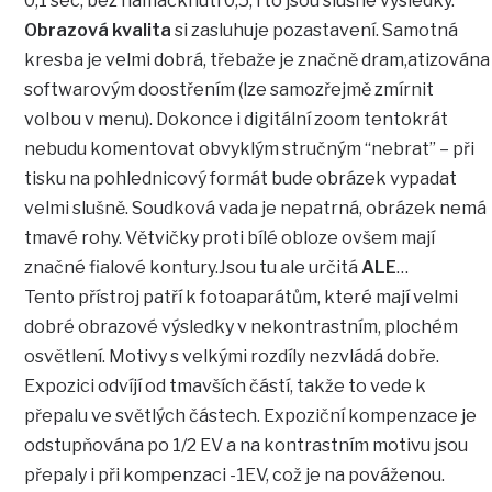
0,1 sec, bez namáčknutí 0,5, i to jsou slušné výsledky.
Obrazová kvalita
si zasluhuje pozastavení. Samotná
kresba je velmi dobrá, třebaže je značně dram,atizována
softwarovým doostřením (lze samozřejmě zmírnit
volbou v menu). Dokonce i digitální zoom tentokrát
nebudu komentovat obvyklým stručným “nebrat” – při
tisku na pohlednicový formát bude obrázek vypadat
velmi slušně. Soudková vada je nepatrná, obrázek nemá
tmavé rohy. Větvičky proti bílé obloze ovšem mají
značné fialové kontury.Jsou tu ale určitá
ALE
…
Tento přístroj patří k fotoaparátům, které mají velmi
dobré obrazové výsledky v nekontrastním, plochém
osvětlení. Motivy s velkými rozdíly nezvládá dobře.
Expozici odvíjí od tmavších částí, takže to vede k
přepalu ve světlých částech. Expoziční kompenzace je
odstupňována po 1/2 EV a na kontrastním motivu jsou
přepaly i při kompenzaci -1EV, což je na pováženou.