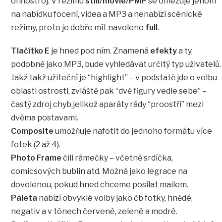
ohňostroj. V režimu
still/movie/PMP
se omezuje jenom
na nabídku focení, videa a MP3 a nenabízí scénické
režimy, proto je dobře mít navoleno
full
.
Tlačítko E
je hned pod ním. Znamená
efekty
a ty,
podobně jako MP3, bude vyhledávat určitý typ uživatelů.
Jakž takž užiteční je “highlight” – v podstatě jde o volbu
oblasti ostrosti, zvláště pak “dvě figury vedle sebe” –
častý zdroj chyb,jelikož aparáty rády “proostří” mezi
dvěma postavami.
Composite
umožňuje nafotit do jednoho formátu více
fotek (2 až 4).
Photo Frame
čili rámečky – včetně srdíčka,
comicsových bublin atd. Možná jako legrace na
dovolenou, pokud hned chceme posílat mailem.
Paleta
nabízí obvyklé volby jako čb fotky, hnědé,
negativ a v tónech červené, zelené a modré.