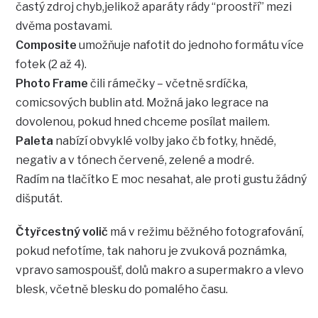
častý zdroj chyb,jelikož aparáty rády “proostří” mezi
dvěma postavami.
Composite
umožňuje nafotit do jednoho formátu více
fotek (2 až 4).
Photo Frame
čili rámečky – včetně srdíčka,
comicsových bublin atd. Možná jako legrace na
dovolenou, pokud hned chceme posílat mailem.
Paleta
nabízí obvyklé volby jako čb fotky, hnědé,
negativ a v tónech červené, zelené a modré.
Radím na tlačítko E moc nesahat, ale proti gustu žádný
dišputát.
Čtyřcestný volič
má v režimu běžného fotografování,
pokud nefotíme, tak nahoru je zvuková poznámka,
vpravo samospoušť, dolů makro a supermakro a vlevo
blesk, včetně blesku do pomalého času.