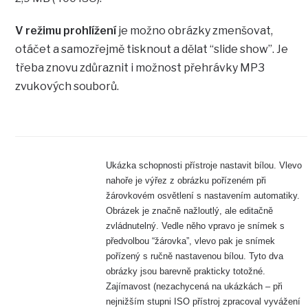
V režimu prohlížení
je možno obrázky zmenšovat,
otáčet a samozřejmě tisknout a dělat “slide show”. Je
třeba znovu zdůraznit i možnost přehrávky MP3
zvukových souborů.
Ukázka schopnosti přístroje nastavit bílou. Vlevo
nahoře je výřez z obrázku pořízeném při
žárovkovém osvětlení s nastavením automatiky.
Obrázek je značně nažloutlý, ale editačně
zvládnutelný. Vedle něho vpravo je snímek s
předvolbou “žárovka”, vlevo pak je snímek
pořízený s ručně nastavenou bílou. Tyto dva
obrázky jsou barevně prakticky totožné.
Zajímavost (nezachycená na ukázkách – při
nejnižším stupni ISO přístroj zpracoval vyvážení