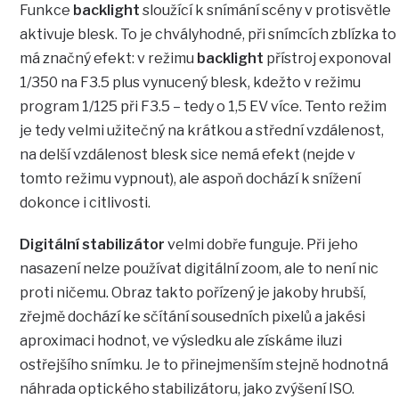
Funkce
backlight
sloužící k snímání scény v protisvětle
aktivuje blesk. To je chvályhodné, při snímcích zblízka to
má značný efekt: v režimu
backlight
přístroj exponoval
1/350 na F3.5 plus vynucený blesk, kdežto v režimu
program 1/125 při F3.5 – tedy o 1,5 EV více. Tento režim
je tedy velmi užitečný na krátkou a střední vzdálenost,
na delší vzdálenost blesk sice nemá efekt (nejde v
tomto režimu vypnout), ale aspoň dochází k snížení
dokonce i citlivosti.
Digitální stabilizátor
velmi dobře funguje. Při jeho
nasazení nelze používat digitální zoom, ale to není nic
proti ničemu. Obraz takto pořízený je jakoby hrubší,
zřejmě dochází ke sčítání sousedních pixelů a jakési
aproximaci hodnot, ve výsledku ale získáme iluzi
ostřejšího snímku. Je to přinejmenším stejně hodnotná
náhrada optického stabilizátoru, jako zvýšení ISO.