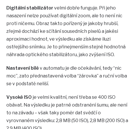
Digitální stabilizátor
velmi dobře funguje. Při jeho
nasazení nelze používat digitální zoom, ale to není nic
proti ničemu. Obraz takto pořízený je jakoby hrubší,
zřejmě dochází ke sčítání sousedních pixelů a jakési
aproximaci hodnot, ve výsledku ale získáme iluzi
ostřejšího snímku. Je to přinejmenším stejně hodnotná
náhrada optického stabilizátoru, jako zvýšení ISO.
Nastavení bílé
v automatu je dle očekávání, tedy “nic
moc”, zato přednastavená volba “žárovka” a ruční volba
se v podstatě neliší.
Vysoké ISO
je velmi kvalitní, není třeba se 400 ISO
obávat. Na výsledku je patrné odstranění šumu, ale není
to na závadu – však taky poměr dat svědčí o
vyrovnaném výsledku: 2,8 MB (50 ISO), 2,8 MB (200 ISO) a
2,9 MB (400 ISO).