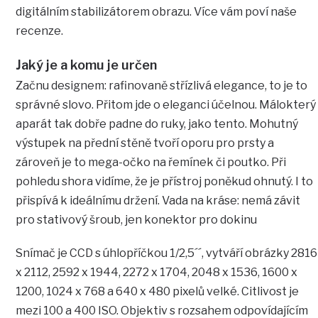
digitálním stabilizátorem obrazu. Více vám poví naše
recenze.
Jaký je a komu je určen
Začnu designem: rafinovaně střízlivá elegance, to je to
správné slovo. Přitom jde o eleganci účelnou. Málokterý
aparát tak dobře padne do ruky, jako tento. Mohutný
výstupek na přední stěně tvoří oporu pro prsty a
zároveň je to mega-očko na řemínek či poutko. Při
pohledu shora vidíme, že je přístroj poněkud ohnutý. I to
přispívá k ideálnímu držení. Vada na kráse: nemá závit
pro stativový šroub, jen konektor pro dokinu
Snímač je CCD s úhlopříčkou 1/2,5´´, vytváří obrázky 2816
x 2112, 2592 x 1944, 2272 x 1704, 2048 x 1536, 1600 x
1200, 1024 x 768 a 640 x 480 pixelů velké. Citlivost je
mezi 100 a 400 ISO. Objektiv s rozsahem odpovídajícím