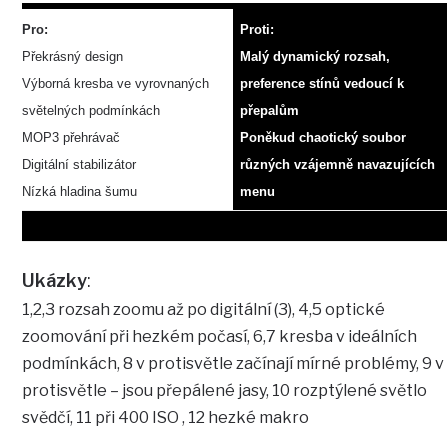
Pro:
Proti:
Překrásný design
Malý dynamický rozsah,
Výborná kresba ve vyrovnaných
preference stínů vedoucí k
světelných podmínkách
přepalům
MOP3 přehrávač
Poněkud chaotický soubor
Digitální stabilizátor
různých vzájemně navazujících
Nízká hladina šumu
menu
Ukázky
:
1,2,3 rozsah zoomu až po digitální (3), 4,5 optické
zoomování při hezkém počasí, 6,7 kresba v ideálních
podmínkách, 8 v protisvětle začínají mírné problémy, 9 v
protisvětle – jsou přepálené jasy, 10 rozptýlené světlo
svědčí, 11 při 400 ISO , 12 hezké makro