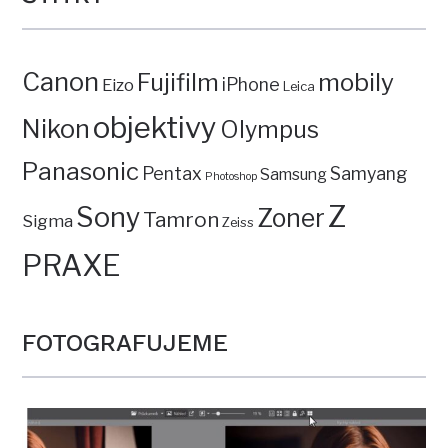
Canon
mobily
Fujifilm
iPhone
Eizo
Leica
objektivy
Nikon
Olympus
Panasonic
Pentax
Samyang
Samsung
Photoshop
Z
Sony
Zoner
Tamron
Sigma
Zeiss
PRAXE
FOTOGRAFUJEME