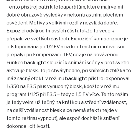
Tento přístroj patří k fotoaparátům, které mají velmi
dobré obrazové výsledky v nekontrastním, plochém
osvětlení. Motivy s velkými rozdíly nezvládá dobře.
Expozici odvíjí od tmavších částí, takže to vede k
přepalu ve světlých částech. Expoziční kompenzace je
odstupňována po 1/2 EV a na kontrastním motivu jsou
přepaly i při kompenzaci -1EV, což je na pováženou.
Funkce
backlight
sloužící k snímání scény v protisvětle
aktivuje blesk. To je chvályhodné, při snímcích zblízka to
má značný efekt: v režimu
backlight
přístroj exponoval
1/350 na F3.5 plus vynucený blesk, kdežto v režimu
program 1/125 při F3.5 – tedy o 1,5 EV více. Tento režim
je tedy velmi užitečný na krátkou a střední vzdálenost,
na delší vzdálenost blesk sice nemá efekt (nejde v
tomto režimu vypnout), ale aspoň dochází k snížení
dokonce i citlivosti.