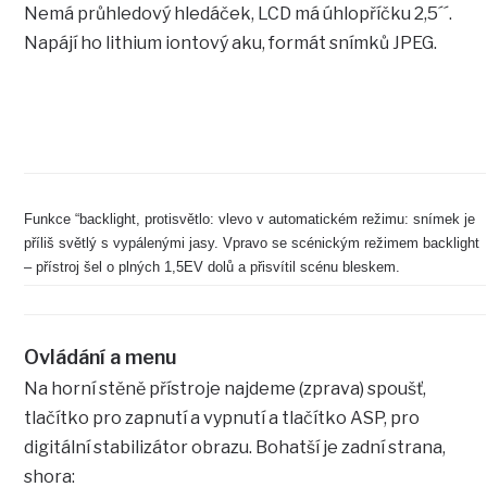
Nemá průhledový hledáček, LCD má úhlopříčku 2,5´´.
Napájí ho lithium iontový aku, formát snímků JPEG.
Funkce “backlight, protisvětlo: vlevo v automatickém režimu: snímek je
příliš světlý s vypálenými jasy. Vpravo se scénickým režimem backlight
– přístroj šel o plných 1,5EV dolů a přisvítil scénu bleskem.
Ovládání a menu
Na horní stěně přístroje najdeme (zprava) spoušť,
tlačítko pro zapnutí a vypnutí a tlačítko ASP, pro
digitální stabilizátor obrazu. Bohatší je zadní strana,
shora: