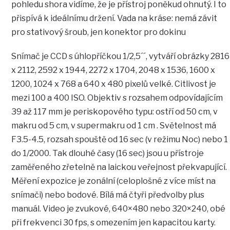
pohledu shora vidíme, že je přístroj poněkud ohnutý. I to
přispívá k ideálnímu držení. Vada na kráse: nemá závit
pro stativový šroub, jen konektor pro dokinu
Snímač je CCD s úhlopříčkou 1/2,5´´, vytváří obrázky 2816
x 2112, 2592 x 1944, 2272 x 1704, 2048 x 1536, 1600 x
1200, 1024 x 768 a 640 x 480 pixelů velké. Citlivost je
mezi 100 a 400 ISO. Objektiv s rozsahem odpovídajícím
39 až 117 mm je periskopového typu: ostří od 50 cm, v
makru od 5 cm, v supermakru od 1 cm . Světelnost má
F3.5-4.5, rozsah spouště od 16 sec (v režimu Noc) nebo 1
do 1/2000. Tak dlouhé časy (16 sec) jsou u přístroje
zaměřeného zřetelně na laickou veřejnost překvapující.
Měření expozice je zonální (celoplošné z více míst na
snímači) nebo bodové. Bílá má čtyři předvolby plus
manuál. Video je zvukové, 640×480 nebo 320×240, obé
při frekvenci 30 fps, s omezením jen kapacitou karty.