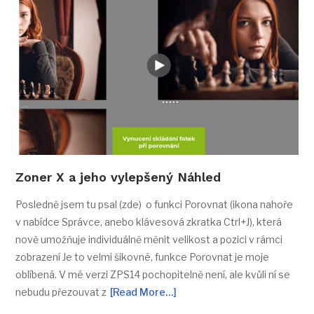
Zoner X a jeho vylepšený Náhled
Posledně jsem tu psal (zde) o funkci Porovnat (ikona nahoře
v nabídce Správce, anebo klávesová zkratka Ctrl+J), která
nově umožňuje individuálně měnit velikost a pozici v rámci
zobrazení Je to velmi šikovné, funkce Porovnat je moje
oblíbená. V mé verzi ZPS14 pochopitelně není, ale kvůli ní se
nebudu přezouvat z
[Read More…]