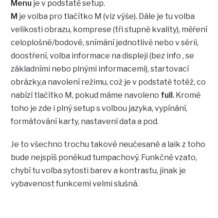
Menu
je v podstatě setup.
M
je volba pro tlačítko M (viz výše). Dále je tu volba
velikosti obrazu, komprese (tři stupně kvality), měření
celoplošné/bodové, snímání jednotlivě nebo v sérii,
doostření, volba informace na displeji (bez info , se
základními nebo plnými informacemi), startovací
obrázky,a navolení režimu, což je v podstatě totéž, co
nabízí tlačítko M, pokud máme navoleno
full
. Kromě
toho je zde i plný setup s volbou jazyka, vypínání,
formátování karty, nastavení data a pod.
Je to všechno trochu takové neučesané a laik z toho
bude nejspíš poněkud tumpachový. Funkčně vzato,
chybí tu volba sytosti barev a kontrastu, jinak je
vybavenost funkcemi velmi slušná.