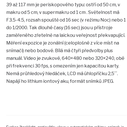
39 až 117 mm je periskopového typu: ostří od 50 cm, v
makru od 5 cm, v supermakru od 1 cm . Světelnost má
F3.5-4.5, rozsah spouště od 16 sec (v režimu Noc) nebo 1
do 1/2000. Tak dlouhé časy (16 sec) jsou u přístroje
zaměřeného zřetelně na laickou veřejnost překvapující.
Měření expozice je zonální (celoplošné z více míst na
snímači) nebo bodové. Bílá má čtyři předvolby plus
manuál. Video je zvukové, 640×480 nebo 320×240, obé
při frekvenci 30 fps, s omezením jen kapacitou karty.
Nemá průhledový hledáček, LCD má úhlopříčku 2,5´´.
Napájí ho lithium iontový aku, formát snímků JPEG.