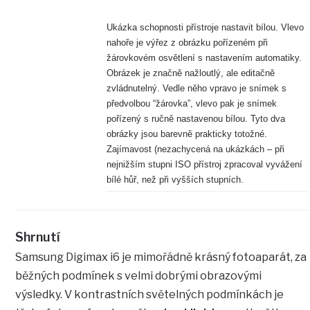
Ukázka schopnosti přístroje nastavit bílou. Vlevo
nahoře je výřez z obrázku pořízeném při
žárovkovém osvětlení s nastavením automatiky.
Obrázek je značně nažloutlý, ale editačně
zvládnutelný. Vedle něho vpravo je snímek s
předvolbou “žárovka”, vlevo pak je snímek
pořízený s ručně nastavenou bílou. Tyto dva
obrázky jsou barevně prakticky totožné.
Zajímavost (nezachycená na ukázkách – při
nejnižším stupni ISO přístroj zpracoval vyvážení
bílé hůř, než při vyšších stupních.
Shrnutí
Samsung Digimax i6 je mimořádně krásný fotoaparát, za
běžných podmínek s velmi dobrými obrazovými
výsledky. V kontrastních světelných podmínkách je