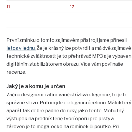
11
12
První zmínku o tomto zajímavém přístroji jsme přinesli
letos v lednu.
Že je krásný lze potvrdit a má dvě zajímavé
technické zvláštnosti: je to přehrávač MP3 a je vybaven
digitálním stabilizátorem obrazu. Více vám poví naše
recenze.
Jaký je a komu je určen
Začnu designem: rafinovaně střízlivá elegance, to je to
správné slovo. Přitom jde o eleganci účelnou. Málokterý
aparát tak dobře padne do ruky, jako tento. Mohutný
výstupek na přední stěně tvoří oporu pro prsty a
zároveň je to mega-očko na řemínek či poutko. Při