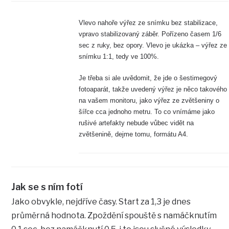
Vlevo nahoře výřez ze snímku bez stabilizace,
vpravo stabilizovaný záběr. Pořízeno časem 1/6
sec z ruky, bez opory. Vlevo je ukázka – výřez ze
snímku 1:1, tedy ve 100%.
Je třeba si ale uvědomit, že jde o šestimegový
fotoaparát, takže uvedený výřez je něco takového
na vašem monitoru, jako výřez ze zvětšeniny o
šířce cca jednoho metru. To co vnímáme jako
rušivé artefakty nebude vůbec vidět na
zvětšenině, dejme tomu, formátu A4.
Jak se s ním fotí
Jako obvykle, nejdříve časy. Start za 1,3 je dnes
průměrná hodnota. Zpoždění spouště s namáčknutím