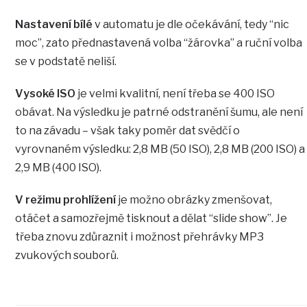
Nastavení bílé
v automatu je dle očekávání, tedy “nic
moc”, zato přednastavená volba “žárovka” a ruční volba
se v podstatě neliší.
Vysoké ISO
je velmi kvalitní, není třeba se 400 ISO
obávat. Na výsledku je patrné odstranění šumu, ale není
to na závadu – však taky poměr dat svědčí o
vyrovnaném výsledku: 2,8 MB (50 ISO), 2,8 MB (200 ISO) a
2,9 MB (400 ISO).
V režimu prohlížení
je možno obrázky zmenšovat,
otáčet a samozřejmě tisknout a dělat “slide show”. Je
třeba znovu zdůraznit i možnost přehrávky MP3
zvukových souborů.