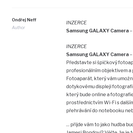
Ondřej Neff
INZERCE
Author
Samsung GALAXY Camera
–
INZERCE
Samsung GALAXY Camera
–
Představte si špičkový fotoa
profesionálním objektivem a p
Fotoaparát, který vám umožní
dotykovému displeji fotograf
který bude online a fotografie
prostřednictvím Wi-Fi s dalším
přehrávání do notebooku nebo
… přijde vám to jako hudba bu
Jamesi Bondovi? Věřte, že je 