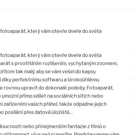
 fotoaparát, který vám otevře dveře do světa
 fotoaparát, který vám otevře dveře do světa
parát s prvotřídním rozlišením, vychytaným zoomem,
řitom tak malý, aby se vám vešel do kapsy.
 díky perfektnímu softwaru a širokoúhlému
ie rovnou upravit do dokonalé podoby. Fotoaparát,
 umožní přímo sdílet na sociálních sítích nebo
i zařízeními vašich přátel, takže odpadne jejich
 posílání přes datová úložiště…
doucnosti nebo přinejmenším fantazie z filmů o
to přítomnost, více než si myslíte. Představujeme vám