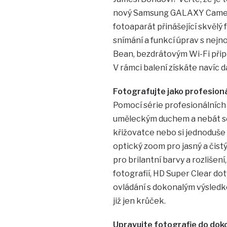
nový Samsung GALAXY Camera,
fotoaparát přinášející skvělý
snímání a funkcí úprav s nejn
Bean, bezdrátovým Wi-Fi přip
V rámci balení získáte navíc 
Fotografujte jako profesion
Pomocí série profesionálních
uměleckým duchem a nebát se 
křižovatce nebo si jednoduše
optický zoom pro jasný a čist
pro brilantní barvy a rozliše
fotografií, HD Super Clear do
ovládání s dokonalým výsledke
již jen krůček.
Upravujte fotografie do dok