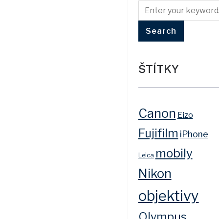
ŠTÍTKY
Canon
Eizo
Fujifilm
iPhone
mobily
Leica
Nikon
objektivy
Olympus