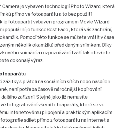
amera je vybaven technologií Photo Wizard, která
nímků přímo ve fotoaparátu a to bez použití
tak je fotoaparát vybaven programem Movie Wizard
mi populární je funkceBest Face , která vás zachrání,
ý okamžik. Pomocí této funkce se můžete vrátit v čase
řízeným několik okamžiků před daným snímkem. Díky
kového snímání a rozpoznávání tváří tak otevřete
dete dokonalý výraz.
 fotoaparátu
é zážitky s přáteli na sociálních sítích nebo nasdíleli
ené, není potřeba časově náročnější kopírování
alšího zařízení. Stejně jako již nemusíte
é fotografování všemi fotoaparáty, které se ve
vému intenetovému připojení a praktickým aplikacím
fotografie sdílet přímo z fotoaparátu na internet a
ími v dosahu. Neocenitelná je také možnost jejich