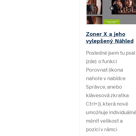
Zoner X a jeho
vylepšený Náhled
Posledně jsem tu psal
(zde) o funkci
Porovnat (ikona
nahoře v nabídce
Správce, anebo
klávesová zkratka
Ctrl+J), která nově
umožňuje individuáln
měnit velikost a
pozici v rámci