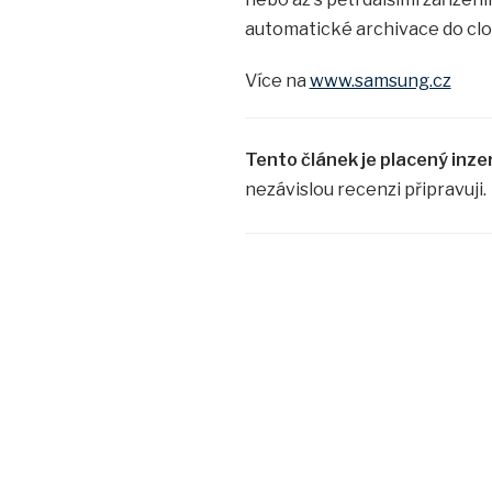
automatické archivace do clo
Více na
www.samsung.cz
Tento článek je placený inze
nezávislou recenzi připravuji.