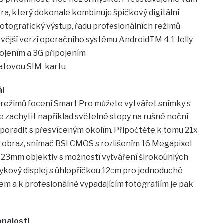
 který dokonale kombinuje špičkový digitální
 fotografický výstup, řadu profesionálních režimů
ovější verzí operačního systému AndroidTM 4.1 Jelly
ojením a 3G připojením
datovou SIM kartu
ál
 režimů focení Smart Pro můžete vytvářet snímky s
zachytit například světelné stopy na rušné noční
 poradit s přesvíceným okolím. Připočtěte k tomu 21x
ý obraz, snímač BSI CMOS s rozlišením 16 Megapixel
ní, 23mm objektiv s možností vytváření širokoúhlých
tykový displej s úhlopříčkou 12cm pro jednoduché
m a k profesionálně vypadajícím fotografiím je pak
onalosti