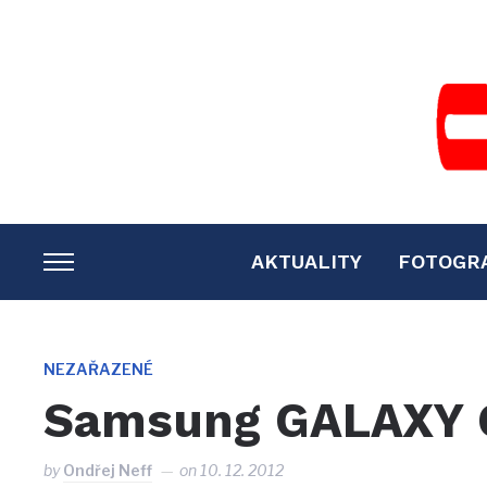
AKTUALITY
FOTOGR
TOGGLE
SIDEBAR
&
NAVIGATION
NEZAŘAZENÉ
Samsung GALAXY 
by
Ondřej Neff
on
10. 12. 2012