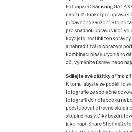
Fotoaparát Samsung GALAXY C
nabízí 35 funkcí pro úpravu s
přídavného zařízení. Stejně 
pro snadnou úpravu videí. Vel
když jste nestihli ten správn
a nahradit tváře obrazem po
kombinaci bleskurychlého dáv
oči, vyměníte úsměv nebo naj
Sdílejte své zážitky přímo z
K tomu, abyste se podělili o sv
fotografie ze společné dovol
fotografií do notebooku nebo d
podstupovat otravné skupinov
skupině našly. Díky bezdráto
jako např. Share Shot můžete 
nebo až s pěti dalšími zařízen