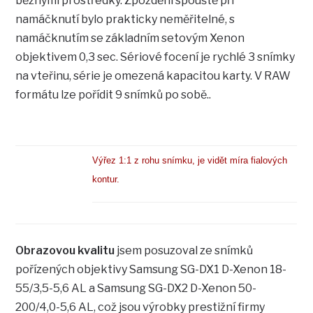
běžnými prostředky. Zpoždění spouště při
namáčknutí bylo prakticky neměřitelné, s
namáčknutím se základním setovým Xenon
objektivem 0,3 sec. Sériové focení je rychlé 3 snímky
na vteřinu, série je omezená kapacitou karty. V RAW
formátu lze pořídit 9 snímků po sobě..
Výřez 1:1 z rohu snímku, je vidět míra fialových
kontur.
Obrazovou kvalitu
jsem posuzoval ze snímků
pořízených objektivy Samsung SG-DX1 D-Xenon 18-
55/3,5-5,6 AL a Samsung SG-DX2 D-Xenon 50-
200/4,0-5,6 AL, což jsou výrobky prestižní firmy