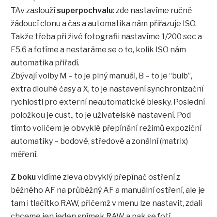
TAv zaslouží
superpochvalu
: zde nastavíme ručně
žádoucí clonu a čas a automatika nám přiřazuje ISO.
Takže třeba při živé fotografii nastavíme 1/200 sec a
F5.6 a fotíme a nestaráme se o to, kolik ISO nám
automatika přiřadí.
Zbývají volby M – to je plný manuál, B – to je “bulb”,
extra dlouhé časy a X, to je nastavení synchronizační
rychlosti pro externí neautomatické blesky. Poslední
položkou je cust., to je uživatelské nastavení. Pod
tímto voličem je obvyklé přepínání režimů expoziční
automatiky – bodové, středové a zonální (matrix)
měření.
Z boku
vidíme zleva obvyklý přepínač ostření z
běžného AF na průběžný AF a manuální ostření, ale je
tam i tlačítko RAW, přičemž v menu lze nastavit, zdali
chceme jen jeden snímek RAW a pak se fotí