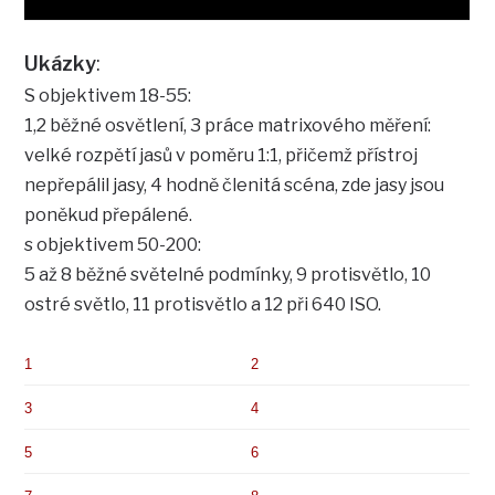
Ukázky
:
S objektivem 18-55:
1,2 běžné osvětlení, 3 práce matrixového měření:
velké rozpětí jasů v poměru 1:1, přičemž přístroj
nepřepálil jasy, 4 hodně členitá scéna, zde jasy jsou
poněkud přepálené.
s objektivem 50-200:
5 až 8 běžné světelné podmínky, 9 protisvětlo, 10
ostré světlo, 11 protisvětlo a 12 při 640 ISO.
1
2
3
4
5
6