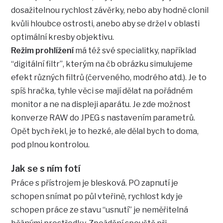
dosažitelnou rychlost závěrky, nebo aby hodně clonil
kvůli hloubce ostrosti, anebo aby se držel v oblasti
optimální kresby objektivu.
Režim prohlížení
má též své specialitky, například
“digitální filtr”, kterým na čb obrázku simulujeme
efekt různých filtrů (červeného, modrého atd.). Je to
spíš hračka, tyhle věci se mají dělat na pořádném
monitor a ne na displeji aparátu. Je zde možnost
konverze RAW do JPEG s nastavením parametrů.
Opět bych řekl, je to hezké, ale dělal bych to doma,
pod plnou kontrolou.
Jak se s ním fotí
Práce s přístrojem je blesková. PO zapnutí je
schopen snímat po půl vteřině, rychlost kdy je
schopen práce ze stavu “usnutí” je neměřitelná