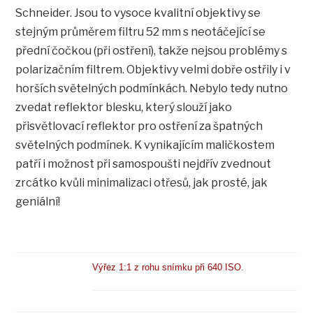
Schneider. Jsou to vysoce kvalitní objektivy se
stejným průměrem filtru 52 mm s neotáčející se
přední čočkou (při ostření), takže nejsou problémy s
polarizačním filtrem. Objektivy velmi dobře ostřily i v
horších světelných podmínkách. Nebylo tedy nutno
zvedat reflektor blesku, který slouží jako
přisvětlovací reflektor pro ostření za špatných
světelných podmínek. K vynikajícím maličkostem
patří i možnost při samospoušti nejdřív zvednout
zrcátko kvůli minimalizaci otřesů, jak prosté, jak
geniální!
Výřez 1:1 z rohu snímku při 640 ISO.