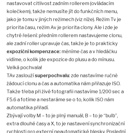
nastavovat citlivost zadním rollerem (ovládacím
kolečkem), takže nemusíte jít do funkčních menu,
jako je tomu v jiných režimech (viz níže). Režim Tv je
priorita času, režim Av je priorita clony. Ale i zde je
chytré řešení: předním rollerem nastavujeme clonu,
ale zadní roller upravuje čas, takže je to prakticky
expoziční kompenzace:
měníme čas a v hledáčku
vidíme, o kolik jde expozice do plusu a do mínusu.
Velká pochvala!
TAv zaslouží
superpochvalu
: zde nastavíme ručně
žádoucí clonu a čas a automatika nám přiřazuje ISO.
Takže třeba při živé fotografii nastavíme 1/200 sec a
F5.6 a fotíme a nestaráme se o to, kolik ISO nám
automatika přiřadí.
Zbývají volby M – to je plný manuál, B – to je “bulb”,
extra dlouhé časy a X, to je nastavení synchronizační
rychlosti pro externí neautomatické blesky. Poslední