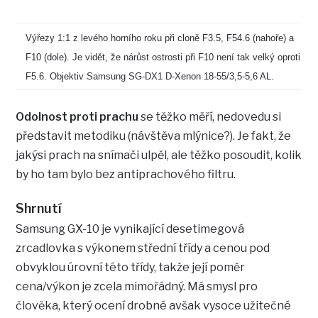
Výřezy 1:1 z levého horního roku při cloně F3.5, F54.6 (nahoře) a
F10 (dole). Je vidět, že nárůst ostrosti při F10 není tak velký oproti
F5.6. Objektiv Samsung SG-DX1 D-Xenon 18-55/3,5-5,6 AL.
Odolnost proti prachu
se těžko měří, nedovedu si
představit metodiku (návštěva mlýnice?). Je fakt, že
jakýsi prach na snímači ulpěl, ale těžko posoudit, kolik
by ho tam bylo bez antiprachového filtru.
Shrnutí
Samsung GX-10 je vynikající desetimegová
zrcadlovka s výkonem střední třídy a cenou pod
obvyklou úrovní této třídy, takže její poměr
cena/výkon je zcela mimořádný. Má smysl pro
člověka, který ocení drobné avšak vysoce užitečné