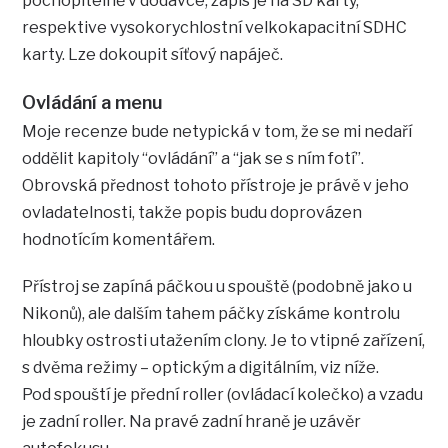
pochopitelně v dodávce, zápis je na SD karty,
respektive vysokorychlostní velkokapacitní SDHC
karty. Lze dokoupit síťový napáječ.
Ovládání a menu
Moje recenze bude netypická v tom, že se mi nedaří
oddělit kapitoly “ovládání” a “jak se s ním fotí”.
Obrovská přednost tohoto přístroje je právě v jeho
ovladatelnosti, takže popis budu doprovázen
hodnotícím komentářem.
Přístroj se zapíná páčkou u spouště (podobně jako u
Nikonů), ale dalším tahem páčky získáme kontrolu
hloubky ostrosti utažením clony. Je to vtipné zařízení,
s dvěma režimy – optickým a digitálním, viz níže.
Pod spouští je přední roller (ovládací kolečko) a vzadu
je zadní roller. Na pravé zadní hraně je uzávěr