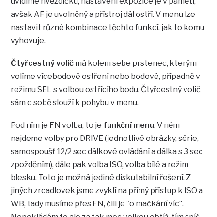
uvidíme hvězdičku, nastavení expozice je v paměti,
avšak AF je uvolněný a přístroj dál ostří. V menu lze
nastavit různé kombinace těchto funkcí, jak to komu
vyhovuje.
Čtyřcestný volič
má kolem sebe prstenec, kterým
volíme vícebodové ostření nebo bodové, případně v
režimu SEL s volbou ostřícího bodu. Čtyřcestný volič
sám o sobě slouží k pohybu v menu.
Pod ním je FN volba, to je
funkční menu
. V něm
najdeme volby pro DRIVE (jednotlivé obrázky, série,
samospoušť 12/2 sec dálkové ovládání a dálka s 3 sec
zpožděním), dále pak volba ISO, volba bílé a režim
blesku. Toto je možná jediné diskutabilní řešení. Z
jiných zrcadlovek jsme zvyklí na přímý přístup k ISO a
WB, tady musíme přes FN, čili je “o mačkání víc”.
Nepokládám to ale za tak moc velkou obtíž, tím spíš,