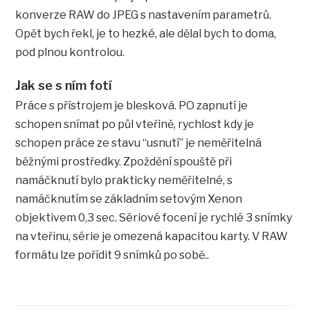
konverze RAW do JPEG s nastavením parametrů.
Opět bych řekl, je to hezké, ale dělal bych to doma,
pod plnou kontrolou.
Jak se s ním fotí
Práce s přístrojem je blesková. PO zapnutí je
schopen snímat po půl vteřině, rychlost kdy je
schopen práce ze stavu “usnutí” je neměřitelná
běžnými prostředky. Zpoždění spouště při
namáčknutí bylo prakticky neměřitelné, s
namáčknutím se základním setovým Xenon
objektivem 0,3 sec. Sériové focení je rychlé 3 snímky
na vteřinu, série je omezená kapacitou karty. V RAW
formátu lze pořídit 9 snímků po sobě..