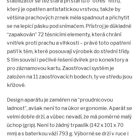
stabilizátor se též stará při startu o “otřes” filtru,
který je opatřen antistatickou vrstvou, takže by
většina prachových zrnek měla spadnout a přichytit
se na lepicí pásku pod snímačem. Přístroj je důkladně
“zapakován” 72 těsnicími elementy, která chrání
vnitřek proti prachu a vlhkosti – právě toto opatření
patří k těm, které posouvají výrobek do střední třídy.
S tím souvisí i pečlivé řešení dvířek pro konektory a
pro záznamovou kartu. Zaostřovací systém je
založen na 11 zaostřovacích bodech, ty ve středu jsou
křížové.
Design aparátu je zaměřen na “proudnicovou
ladnost”, avšak není to na úkor ergonomie. Aparát se
velmi dobře drží, a vůbec nevadí, že má poměrně malý
úchop (grip). Není to žádný trpaslík (142 x 101 x 70
mm) a s baterkou váží 793 g. Výborně se drží v ruce i