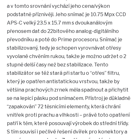
a v tomto srovnání vychází jeho cena/výkon
podstatně příznivěji. Jeho snímač je 10.75 Mpx CCD
APS-C velký 23.5 x 15.7 mm s dvoukanálovým
přenosem dat do 22bitového analog-digitálního
převodníku a poté do Prime procesoru. Snímač je
stabilizovaný, tedy je schopen vyrovnávat otřesy
vyvolané chvěním rukou, takže je možno udržet o 2
stupně delší časy než bez stabilizace. Tento
stabilizátor se též stará při startu o “otřes” filtru,
který je opatřen antistatickou vrstvou, takže by
většina prachových zrnek měla spadnout a přichytit
se na lepicí pásku pod snímačem. Přístroj je důkladně
“zapakován” 72 těsnicími elementy, která chrání
vnitřek proti prachu a vlhkosti – právě toto opatření
patří k těm, které posouvají výrobek do střední třídy.
S tím souvisí i pečlivé řešení dvířek pro konektory a