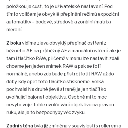
položkou je cust., to je uživatelské nastavení. Pod
tímto voličem je obvyklé přepínání režimů expoziční
automatiky – bodové, středové a zonální (matrix)
měření.
Z boku
vidíme zleva obvyklý přepínač ostření z
běžného AF na průběžný AF a manuální ostření, ale je
tam i tlačítko RAW, přičemž v menu lze nastavit, zdali
chceme jen jeden snímek RAW a pak se fotí
normálně, anebo zda bude přístroj fotit RAW až do
doby, kdy opět toto tlačítko stiskneme. Velká
pochvala! Na druhé (levé straně) je jen tlačítko
uvolňující bajonet objektivu. Osobně mi to moc
nevyhovuje, tohle uvolňování objektivu na pravou
ruku, ale je to bezpochyby věc zvyku.
Zadní stěna
byla již zmíněna v souvislosti s rollerem a