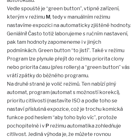
autofokusu.
Vedle spouště je “green button”, vtipné zařízení,
kterým v režimu
M
, tedy v manuálním režimu
nastavíme expozici na automaticky zjištěné hodnoty.
Geniální! Často totiž laborujeme s ručním nastavení,
pak tam hodnoty zapomeneme i v jiných
podmínkách. Green button “to jistí”. Také v režimu
Program lze plynule přejít do režimu priorita clony
nebo priorita času (přes rollery) a “green button” vás
vrátí zpátky do běžného programu.
Na druhé straně je volič režimů. Ten nabízí plný
automat, program (automat s možností korekcí),
prioritu citlivosti (nastavíte ISO a podle toho se
nastaví příslušná expozice, což je trochu komická
funkce pod heslem “aby toho bylo víc”, protože
pochopitelně i v
P
režimu automatika zohledňuje
citlivost. Jediná výhoda je, že můžete rovnou