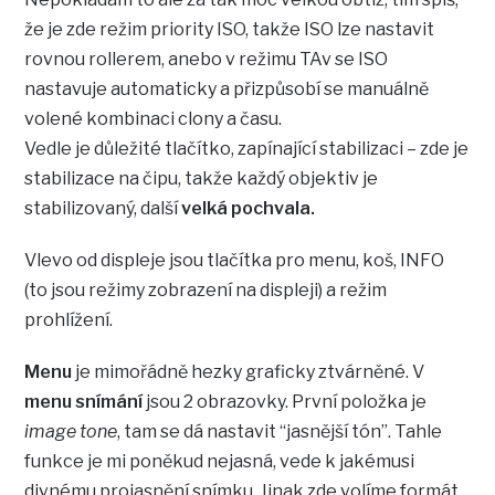
že je zde režim priority ISO, takže ISO lze nastavit
rovnou rollerem, anebo v režimu TAv se ISO
nastavuje automaticky a přizpůsobí se manuálně
volené kombinaci clony a času.
Vedle je důležité tlačítko, zapínající stabilizaci – zde je
stabilizace na čipu, takže každý objektiv je
stabilizovaný, další
velká pochvala.
Vlevo od displeje jsou tlačítka pro menu, koš, INFO
(to jsou režimy zobrazení na displeji) a režim
prohlížení.
Menu
je mimořádně hezky graficky ztvárněné. V
menu snímání
jsou 2 obrazovky. První položka je
image tone
, tam se dá nastavit “jasnější tón”. Tahle
funkce je mi poněkud nejasná, vede k jakémusi
divnému projasnění snímku. Jinak zde volíme formát