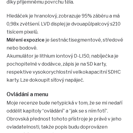
díky příjemnému povrchu těla.
Hledáček je hranolový, zobrazuje 95% záběru a má
0,98x zvětšení. LVD displej je dvouapůlpalcový s210
tisícem pixelů.
Měření expozice
je šestnáctisegmentové, středové
nebo bodové.
Akumulátor je lithium iontový D-LI50, nabíječka je
pochopitelně v dodávce, zápis je na SD karty,
respektive vysokorychlostní velkokapacitní SDHC
karty. Lze dokoupit síťový napáječ.
Ovládání a menu
Moje recenze bude netypická v tom, že se mi nedaří
oddělit kapitoly “ovládání” a “jak se s ním fotí”.
Obrovská přednost tohoto přístroje je právě v jeho
ovladatelnosti, takže popis budu doprovázen