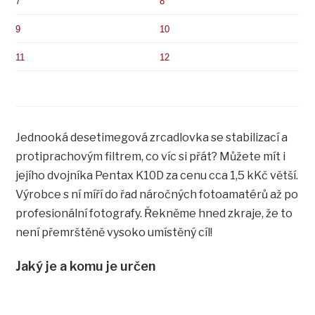
7
8
9
10
11
12
Jednooká desetimegová zrcadlovka se stabilizací a
protiprachovým filtrem, co víc si přát? Můžete mít i
jejího dvojníka Pentax K10D za cenu cca 1,5 kKč větší.
Výrobce s ní míří do řad náročných fotoamatérů až po
profesionální fotografy. Řekněme hned zkraje, že to
není přemrštěně vysoko umístěný cíl!
Jaký je a komu je určen