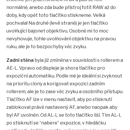
normálně, anebo zda bude přístroj fotit RAW až do
doby, kdy opět toto tlačítko stiskneme. Velká
pochvala! Na druhé (levé straně) je jen tlačítko
uvolňující bajonet objektivu. Osobně mi to moc
nevyhovuje, tohle uvolňování objektivu na pravou
ruku, ale je to bezpochyby věc zvyku.
Zadní stěna
byla již zmíněna v souvislosti s rollerem a
AE-L. Vpravo od displeje je shora tlačítko pro
expoziční automatiku. Podle mě je ideální si zvyknout
na prioritu clony a korigovat expozici zadním
rollerem, ale je to zase věc zvyku a osobního přístupu.
Tlačítko AF lze v menu nastavit, aby po stisknutí
zablokoval právě nastavený AF, anebo naopak aby
byl AF uvolněn. Od AL-L se toto tlačítko liší. Tím AL-L
po stisknutí se “nabere” expozice, v hledáčku