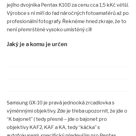
jejího dvojníka Pentax K10D za cenu cca 1,5 kKč větší.
Výrobce s ní míří do řad náročných fotoamatérů až po
profesionální fotografy. Řekněme hned zkraje, že to
není přemrštěně vysoko umístěný cíl!
Jaký je a komu je určen
Samsung GX-10 je pravá jednooká zrcadlovka s
výměnnými objektivy. Zde je třeba upozornit, že jde o
“K bajonet” ( tedy přesně – jde o bajonet pro
objektivy KAF2, KAF a KA, tedy “káčka” s
autofokusem), specifický především pro Pentax,