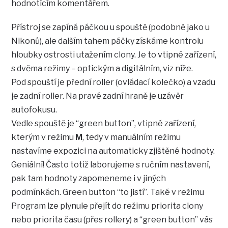
hodnotícím komentářem.
Přístroj se zapíná páčkou u spouště (podobně jako u
Nikonů), ale dalším tahem páčky získáme kontrolu
hloubky ostrosti utažením clony. Je to vtipné zařízení,
s dvěma režimy – optickým a digitálním, viz níže.
Pod spouští je přední roller (ovládací kolečko) a vzadu
je zadní roller. Na pravé zadní hraně je uzávěr
autofokusu.
Vedle spouště je “green button”, vtipné zařízení,
kterým v režimu
M
, tedy v manuálním režimu
nastavíme expozici na automaticky zjištěné hodnoty.
Geniální! Často totiž laborujeme s ručním nastavení,
pak tam hodnoty zapomeneme i v jiných
podmínkách. Green button “to jistí”. Také v režimu
Program lze plynule přejít do režimu priorita clony
nebo priorita času (přes rollery) a “green button” vás