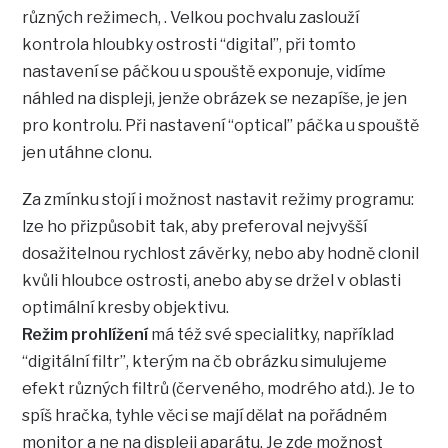
různých režimech, . Velkou pochvalu zaslouží
kontrola hloubky ostrosti “digital”, při tomto
nastavení se páčkou u spouště exponuje, vidíme
náhled na displeji, jenže obrázek se nezapíše, je jen
pro kontrolu. Při nastavení “optical” páčka u spouště
jen utáhne clonu.
Za zmínku stojí i možnost nastavit režimy programu:
lze ho přizpůsobit tak, aby preferoval nejvyšší
dosažitelnou rychlost závěrky, nebo aby hodně clonil
kvůli hloubce ostrosti, anebo aby se držel v oblasti
optimální kresby objektivu.
Režim prohlížení
má též své specialitky, například
“digitální filtr”, kterým na čb obrázku simulujeme
efekt různých filtrů (červeného, modrého atd.). Je to
spíš hračka, tyhle věci se mají dělat na pořádném
monitor a ne na displeji aparátu. Je zde možnost