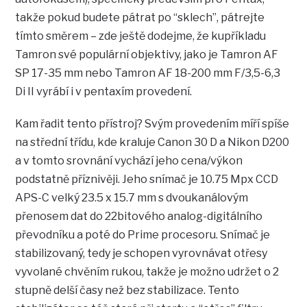
takže pokud budete pátrat po “sklech”, pátrejte
tímto směrem – zde ještě dodejme, že kupříkladu
Tamron své populární objektivy, jako je Tamron AF
SP 17-35 mm nebo Tamron AF 18-200 mm F/3,5-6,3
Di II vyrábí i v pentaxím provedení.
Kam řadit tento přístroj? Svým provedením míří spíše
na střední třídu, kde kraluje Canon 30 D a Nikon D200
a v tomto srovnání vychází jeho cena/výkon
podstatně příznivěji. Jeho snímač je 10.75 Mpx CCD
APS-C velký 23.5 x 15.7 mm s dvoukanálovým
přenosem dat do 22bitového analog-digitálního
převodníku a poté do Prime procesoru. Snímač je
stabilizovaný, tedy je schopen vyrovnávat otřesy
vyvolané chvěním rukou, takže je možno udržet o 2
stupně delší časy než bez stabilizace. Tento