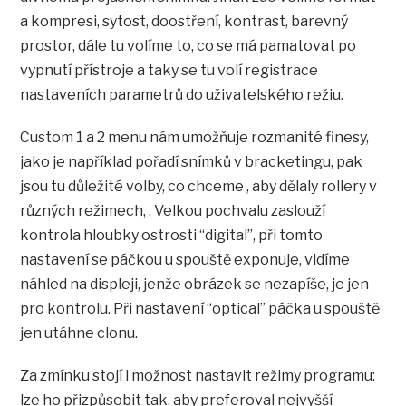
a kompresi, sytost, doostření, kontrast, barevný
prostor, dále tu volíme to, co se má pamatovat po
vypnutí přístroje a taky se tu volí registrace
nastaveních parametrů do uživatelského režiu.
Custom 1 a 2 menu nám umožňuje rozmanité finesy,
jako je například pořadí snímků v bracketingu, pak
jsou tu důležité volby, co chceme , aby dělaly rollery v
různých režimech, . Velkou pochvalu zaslouží
kontrola hloubky ostrosti “digital”, při tomto
nastavení se páčkou u spouště exponuje, vidíme
náhled na displeji, jenže obrázek se nezapíše, je jen
pro kontrolu. Při nastavení “optical” páčka u spouště
jen utáhne clonu.
Za zmínku stojí i možnost nastavit režimy programu:
lze ho přizpůsobit tak, aby preferoval nejvyšší