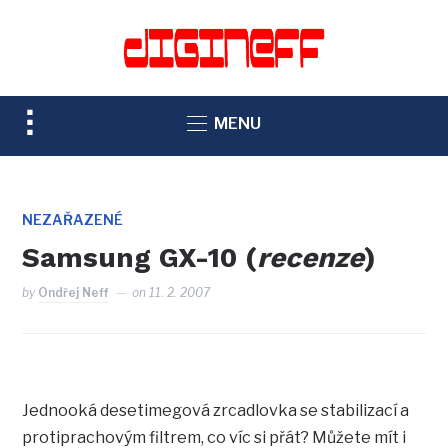
TOGGLE
MENU
SIDEBAR
&
NAVIGATION
NEZAŘAZENÉ
Samsung GX-10 (
recenze
)
by
Ondřej Neff
on
11. 2. 2007
Jednooká desetimegová zrcadlovka se stabilizací a
protiprachovým filtrem, co víc si přát? Můžete mít i