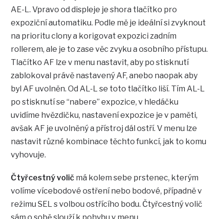
AE-L. Vpravo od displeje je shora tlačítko pro
expoziční automatiku. Podle mě je ideální si zvyknout
na prioritu clony a korigovat expozici zadním
rollerem, ale je to zase věc zvyku a osobního přístupu.
Tlačítko AF lze v menu nastavit, aby po stisknutí
zablokoval právě nastavený AF, anebo naopak aby
byl AF uvolněn. Od AL-L se toto tlačítko liší. Tím AL-L
po stisknutí se “nabere” expozice, v hledáčku
uvidíme hvězdičku, nastavení expozice je v paměti,
avšak AF je uvolněný a přístroj dál ostří. V menu lze
nastavit různé kombinace těchto funkcí, jak to komu
vyhovuje.
Čtyřcestný volič
má kolem sebe prstenec, kterým
volíme vícebodové ostření nebo bodové, případně v
režimu SEL s volbou ostřícího bodu. Čtyřcestný volič
sám o sobě slouží k pohybu v menu.