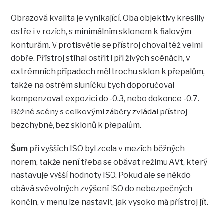
Obrazová kvalita je vynikající. Oba objektivy kreslily
ostře i v rozích, s minimálním sklonem k fialovým
konturám. V protisvětle se přístroj choval též velmi
dobře. Přístroj stíhal ostřit i při živých scénách, v
extrémních případech měl trochu sklon k přepalům,
takže na ostrém sluníčku bych doporučoval
kompenzovat expozici do -0.3, nebo dokonce -0.7.
Běžné scény s celkovými záběry zvládal přístroj
bezchybně, bez sklonů k přepalům.
Šum
při vyšších ISO byl zcela v mezích běžných
norem, takže není třeba se obávat režimu AVt, který
nastavuje vyšší hodnoty ISO. Pokud ale se někdo
obává svévolných zvýšení ISO do nebezpečných
končin, v menu lze nastavit, jak vysoko má přístroj jít.