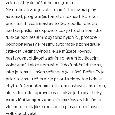
vrátí zpátky do běžného programu.
Na druhé straně je volič režimů. Ten nabízí plný
automat, program (automat s možností korekcí),
prioritu citlivosti (nastavíte ISO a podle toho se
nastaví příslušná expozice, což je trochu komická
funkce pod heslem “aby toho bylo víc”, protože
pochopitelně i v
P
režimu automatika zohledňuje
citlivost. Jediná výhoda je, že můžete rovnou
nastavovat citlivost zadním rollerem (ovládacím
kolečkem), takže nemusíte jít do funkčních menu,
jako je tomu v jiných režimech (viz níže). Režim Tv je
priorita času, režim Av je priorita clony. Ale i zde je
chytré řešení: předním rollerem nastavujeme clonu,
ale zadní roller upravuje čas, takže je to prakticky
expoziční kompenzace:
měníme čas a v hledáčku
vidíme, o kolik jde expozice do plusu a do mínusu.
Velká pochvala!