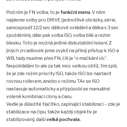
Pod ním je FN volba, to je
funkční menu
. V něm
najdeme volby pro DRIVE (jednotlivé obrázky, série,
samospoušť 12/2 sec dálkové ovládání a dálka s 3 sec
zpožděním), dále pak volba ISO, volba bílé a režim
blesku. Toto je možná jediné diskutabilní řešení. Z
jiných zrcadlovek jsme zvyklí na přímý přístup k ISO a
WB, tady musíme přes FN, čili je “o mačkání víc”.
Nepokládám to ale za tak moc velkou obtíž, tím spíš,
že je zde režim priority ISO, takže ISO lze nastavit
rovnou rollerem, anebo v režimu TAv se ISO
nastavuje automaticky a přizpůsobí se manuálně
volené kombinaci clony a času.
Vedle je důležité tlačítko, zapínající stabilizaci – zde je
stabilizace na čipu, takže každý objektiv je
stabilizovaný, další
velká pochvala.