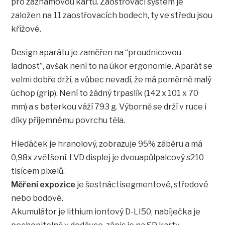
pro záznamovou kartu. Zaostřovací systém je
založen na 11 zaostřovacích bodech, ty ve středu jsou
křížové.
Design aparátu je zaměřen na “proudnicovou
ladnost”, avšak není to na úkor ergonomie. Aparát se
velmi dobře drží, a vůbec nevadí, že má poměrně malý
úchop (grip). Není to žádný trpaslík (142 x 101 x 70
mm) a s baterkou váží 793 g. Výborně se drží v ruce i
díky příjemnému povrchu těla.
Hledáček je hranolový, zobrazuje 95% záběru a má
0,98x zvětšení. LVD displej je dvouapůlpalcový s210
tisícem pixelů.
Měření expozice
je šestnáctisegmentové, středové
nebo bodové.
Akumulátor je lithium iontový D-LI50, nabíječka je