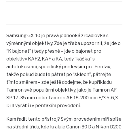
Samsung GX-10 je pravá jednooká zrcadlovka s
výměnnými objektivy. Zde je třeba upozornit, že jde o
“K bajonet” ( tedy přesně – jde o bajonet pro
objektivy KAF2, KAF a KA, tedy “káčka” s
autofokusem), specifický především pro Pentax,
takže pokud budete pátrat po “sklech”, pátrejte
tímto směrem – zde ještě dodejme, že kupříkladu
Tamron své populární objektivy, jako je Tamron AF
SP 17-35 mm nebo Tamron AF 18-200 mm F/3,5-6,3
Di II vyrábí i v pentaxím provedení.
Kam řadit tento přístroj? Svým provedením míří spíše
na střední třídu, kde kraluje Canon 30 D a Nikon D200