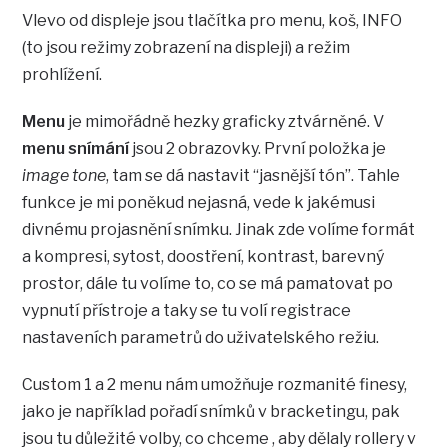
Vlevo od displeje jsou tlačítka pro menu, koš, INFO
(to jsou režimy zobrazení na displeji) a režim
prohlížení.
Menu
je mimořádně hezky graficky ztvárněné. V
menu snímání
jsou 2 obrazovky. První položka je
image tone
, tam se dá nastavit “jasnější tón”. Tahle
funkce je mi poněkud nejasná, vede k jakémusi
divnému projasnění snímku. Jinak zde volíme formát
a kompresi, sytost, doostření, kontrast, barevný
prostor, dále tu volíme to, co se má pamatovat po
vypnutí přístroje a taky se tu volí registrace
nastaveních parametrů do uživatelského režiu.
Custom 1 a 2 menu nám umožňuje rozmanité finesy,
jako je například pořadí snímků v bracketingu, pak
jsou tu důležité volby, co chceme , aby dělaly rollery v