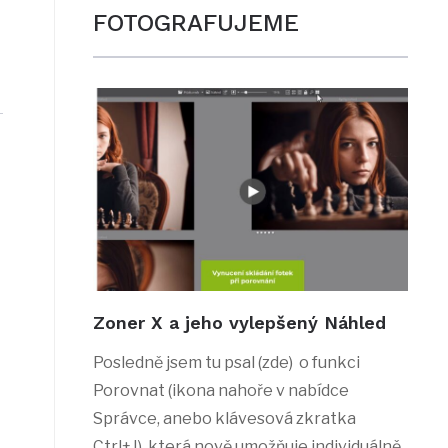
FOTOGRAFUJEME
Zoner X a jeho vylepšený Náhled
Posledně jsem tu psal (zde) o funkci
Porovnat (ikona nahoře v nabídce
Správce, anebo klávesová zkratka
Ctrl+J), která nově umožňuje individuálně