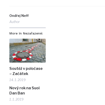
Ondřej Neff
Author
More in Nezařazené:
Soutěž v poločase
– Začátek
14. 1. 2019
Nový rok na Suoi
Dan Ban
1. 1. 2019