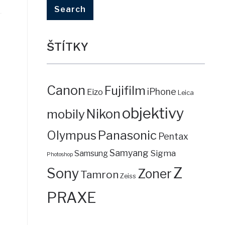
ŠTÍTKY
Canon
Fujifilm
iPhone
Eizo
Leica
objektivy
mobily
Nikon
Panasonic
Olympus
Pentax
Samyang
Sigma
Samsung
Photoshop
Z
Sony
Zoner
Tamron
Zeiss
PRAXE