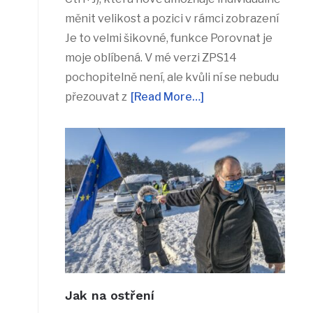
měnit velikost a pozici v rámci zobrazení
Je to velmi šikovné, funkce Porovnat je
moje oblíbená. V mé verzi ZPS14
pochopitelně není, ale kvůli ní se nebudu
přezouvat z
[Read More…]
Jak na ostření