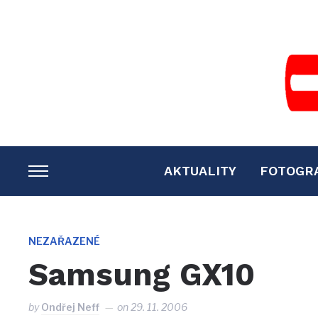
AKTUALITY
FOTOGR
TOGGLE
SIDEBAR
&
NAVIGATION
NEZAŘAZENÉ
Samsung GX10
by
Ondřej Neff
on
29. 11. 2006