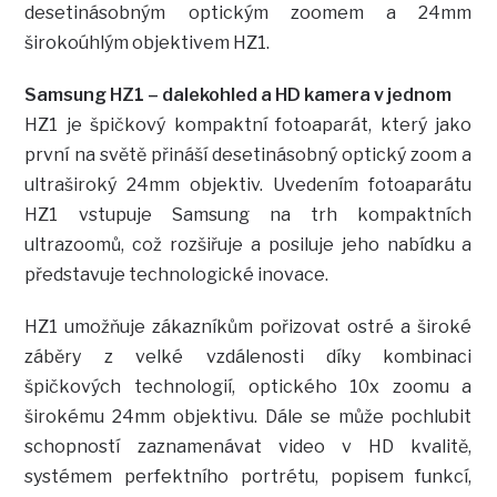
desetinásobným optickým zoomem a 24mm
širokoúhlým objektivem HZ1.
Samsung HZ1 – dalekohled a HD kamera v jednom
HZ1 je špičkový kompaktní fotoaparát, který jako
první na světě přináší desetinásobný optický zoom a
ultraširoký 24mm objektiv. Uvedením fotoaparátu
HZ1 vstupuje Samsung na trh kompaktních
ultrazoomů, což rozšiřuje a posiluje jeho nabídku a
představuje technologické inovace.
HZ1 umožňuje zákazníkům pořizovat ostré a široké
záběry z velké vzdálenosti díky kombinaci
špičkových technologií, optického 10x zoomu a
širokému 24mm objektivu. Dále se může pochlubit
schopností zaznamenávat video v HD kvalitě,
systémem perfektního portrétu, popisem funkcí,