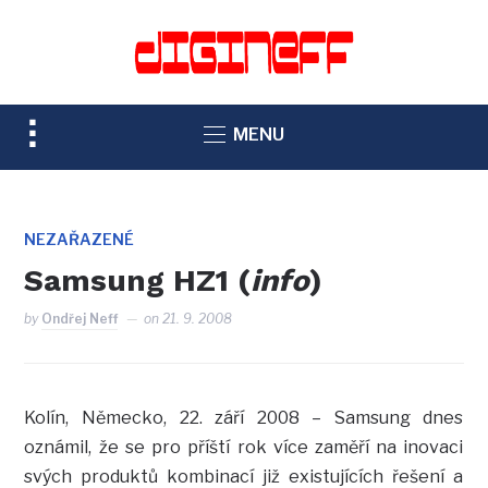
TOGGLE
MENU
SIDEBAR
&
NAVIGATION
NEZAŘAZENÉ
Samsung HZ1 (
info
)
by
Ondřej Neff
on
21. 9. 2008
Kolín, Německo, 22. září 2008 – Samsung dnes
oznámil, že se pro příští rok více zaměří na inovaci
svých produktů kombinací již existujících řešení a