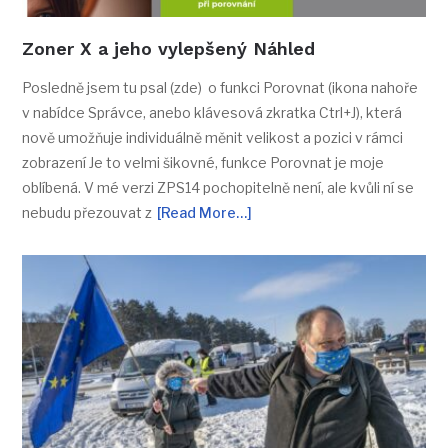
Zoner X a jeho vylepšený Náhled
Posledně jsem tu psal (zde) o funkci Porovnat (ikona nahoře
v nabídce Správce, anebo klávesová zkratka Ctrl+J), která
nově umožňuje individuálně měnit velikost a pozici v rámci
zobrazení Je to velmi šikovné, funkce Porovnat je moje
oblíbená. V mé verzi ZPS14 pochopitelně není, ale kvůli ní se
nebudu přezouvat z
[Read More…]