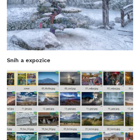
Sníh a expozice