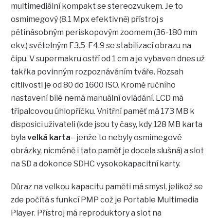
multimediální kompakt se stereozvukem. Je to
osmimegový (8.1 Mpx efektivně) přístroj s
pětinásobným periskopovým zoomem (36-180 mm
ekv.) světelným F3.5-F4.9 se stabilizací obrazu na
čipu. V supermakru ostří od 1 cm a je vybaven dnes už
takřka povinným rozpoznáváním tváře. Rozsah
citlivosti je od 80 do 1600 ISO. Kromě ručního
nastavení bílé nemá manuální ovládání. LCD má
třípalcovou úhlopříčku. Vnitřní paměť má 173 MB k
disposici uživateli (kde jsou ty časy, kdy 128 MB karta
byla
velká karta
– jenže to nebyly osmimegové
obrázky, nicméně i tato paměť je docela slušná) a slot
na SD a dokonce SDHC vysokokapacitní karty.
Důraz na velkou kapacitu paměti má smysl, jelikož se
zde počítá s funkcí PMP což je Portable Multimedia
Player. Přístroj má reproduktory a slot na