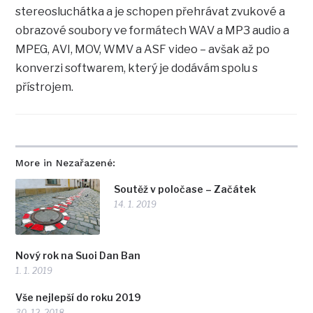
stereosluchátka a je schopen přehrávat zvukové a
obrazové soubory ve formátech WAV a MP3 audio a
MPEG, AVI, MOV, WMV a ASF video – avšak až po
konverzi softwarem, který je dodávám spolu s
přístrojem.
More in Nezařazené:
Soutěž v poločase – Začátek
14. 1. 2019
Nový rok na Suoi Dan Ban
1. 1. 2019
Vše nejlepší do roku 2019
30. 12. 2018