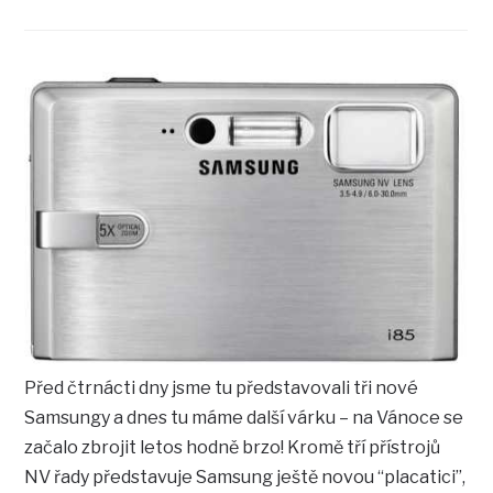
Před čtrnácti dny jsme tu představovali tři nové
Samsungy a dnes tu máme další várku – na Vánoce se
začalo zbrojit letos hodně brzo! Kromě tří přístrojů
NV řady představuje Samsung ještě novou “placatici”,