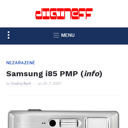
TOGGLE
MENU
SIDEBAR
&
NAVIGATION
NEZAŘAZENÉ
Samsung i85 PMP (
info
)
by
Ondřej Neff
on
30. 7. 2007