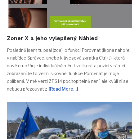
Zoner X a jeho vylepšený Náhled
Posledně jsem tu psal (zde) o funkci Porovnat (ikona nahoře
v nabídce Správce, anebo klávesová zkratka Ctrl+J), která
nově umožňuje individuálně měnit velikost a pozici v rámci
zobrazení Je to velmi šikovné, funkce Porovnat je moje
oblíbená. V mé verzi ZPS14 pochopitelně není, ale kvůli ní se
nebudu přezouvat z
[Read More…]