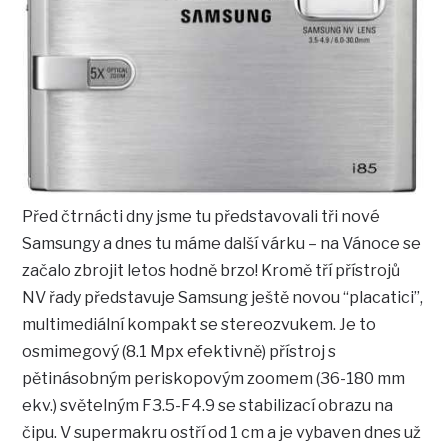
Před čtrnácti dny jsme tu představovali tři nové
Samsungy a dnes tu máme další várku – na Vánoce se
začalo zbrojit letos hodně brzo! Kromě tří přístrojů
NV řady představuje Samsung ještě novou “placatici”,
multimediální kompakt se stereozvukem. Je to
osmimegový (8.1 Mpx efektivně) přístroj s
pětinásobným periskopovým zoomem (36-180 mm
ekv.) světelným F3.5-F4.9 se stabilizací obrazu na
čipu. V supermakru ostří od 1 cm a je vybaven dnes už