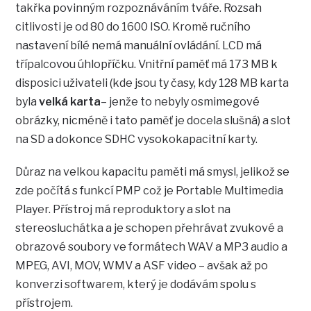
takřka povinným rozpoznáváním tváře. Rozsah
citlivosti je od 80 do 1600 ISO. Kromě ručního
nastavení bílé nemá manuální ovládání. LCD má
třípalcovou úhlopříčku. Vnitřní paměť má 173 MB k
disposici uživateli (kde jsou ty časy, kdy 128 MB karta
byla
velká karta
– jenže to nebyly osmimegové
obrázky, nicméně i tato paměť je docela slušná) a slot
na SD a dokonce SDHC vysokokapacitní karty.
Důraz na velkou kapacitu paměti má smysl, jelikož se
zde počítá s funkcí PMP což je Portable Multimedia
Player. Přístroj má reproduktory a slot na
stereosluchátka a je schopen přehrávat zvukové a
obrazové soubory ve formátech WAV a MP3 audio a
MPEG, AVI, MOV, WMV a ASF video – avšak až po
konverzi softwarem, který je dodávám spolu s
přístrojem.