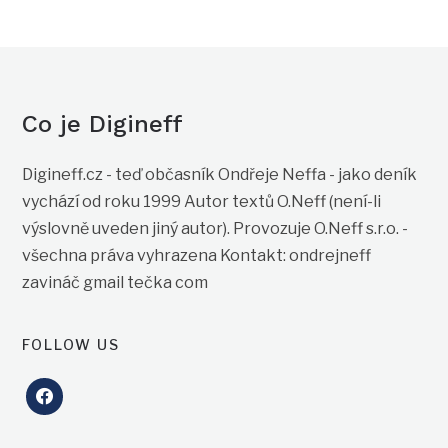
Co je Digineff
Digineff.cz - teď občasník Ondřeje Neffa - jako deník
vychází od roku 1999 Autor textů O.Neff (není-li
výslovně uveden jiný autor). Provozuje O.Neff s.r.o. -
všechna práva vyhrazena Kontakt: ondrejneff
zavináč gmail tečka com
FOLLOW US
facebook