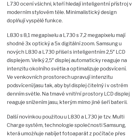
L730 ocení všichni, kteří hledají inteligentní přístroj v
moderním stylovém těle. Minimalistický design
doplňují vyspělé funkce.
L830 s 8,1 megapixelu a L730 s 7,2 megapixelu mají
shodně 3x optický a 5x digitální zoom. Samsung u
nových L830 a L730 přišel s inteligentním 2,5″ LCD
displejem. Velký 2,5″ displej automaticky reaguje na
intenzitu okolního světla a optimalizuje podsvícení.
Ve venkovních prostorech upravují intenzitu
podsvícení/jasu tak, aby byl displej čitelný i v ostrém
denním světle. Na tmavé vnitřní prostory LCD displej
reaguje snížením jasu, kterým mimo jiné šeří baterii.
Další novinkou použitou u L830 a L730 je tzv. Multi
Charge systém, technologie společnosti Samsung,
která umožňuje nabíjet fotoaparát z počítače přes