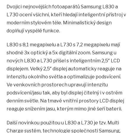
Dvojici nejnovějších fotoaparátů Samsung L830 a
L730 ocení všichni, kteří hledají inteligentní přístroj v
moderním stylovém těle. Minimalistický design
doplňují vyspělé funkce.
L830 s 8,1 megapixelu a L730 s 7,2 megapixelu mají
shodně 3x optický a 5x digitální zoom. Samsung u
nových L830 a L730 přišel s inteligentním 2,5″ LCD
displejem. Velký 2,5″ displej automaticky reaguje na
intenzitu okolního světla a optimalizuje podsvícení.
Ve venkovních prostorech upravují intenzitu
podsvícení/jasu tak, aby byl displej čitelný i v ostrém
denním světle. Na tmavé vnitřní prostory LCD displej
reaguje snížením jasu, kterým mimo jiné šeří baterii.
Další novinkou použitou u L830 a L730 je tzv. Multi
Charge systém, technologie společnosti Samsung,