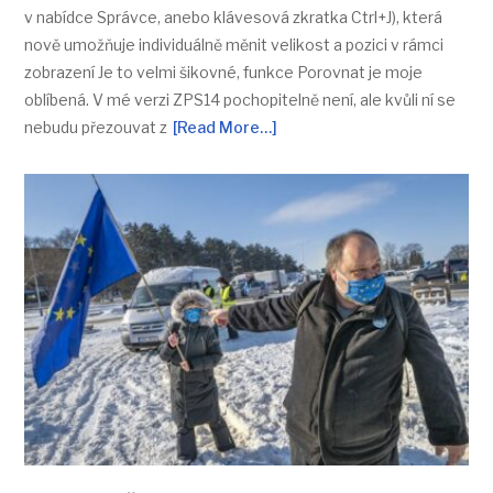
v nabídce Správce, anebo klávesová zkratka Ctrl+J), která
nově umožňuje individuálně měnit velikost a pozici v rámci
zobrazení Je to velmi šikovné, funkce Porovnat je moje
oblíbená. V mé verzi ZPS14 pochopitelně není, ale kvůli ní se
nebudu přezouvat z
[Read More…]