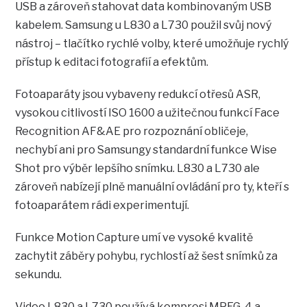
USB a zároveň stahovat data kombinovaným USB
kabelem. Samsung u L830 a L730 použil svůj nový
nástroj – tlačítko rychlé volby, které umožňuje rychlý
přístup k editaci fotografií a efektům.
Fotoaparáty jsou vybaveny redukcí otřesů ASR,
vysokou citlivostí ISO 1600 a užitečnou funkcí Face
Recognition AF&AE pro rozpoznání obličeje,
nechybí ani pro Samsungy standardní funkce Wise
Shot pro výběr lepšího snímku. L830 a L730 ale
zároveň nabízejí plně manuální ovládání pro ty, kteří s
fotoaparátem rádi experimentují.
Funkce Motion Capture umí ve vysoké kvalitě
zachytit záběry pohybu, rychlostí až šest snímků za
sekundu.
Video L830 a L730 používá kompresi MPEG-4 a