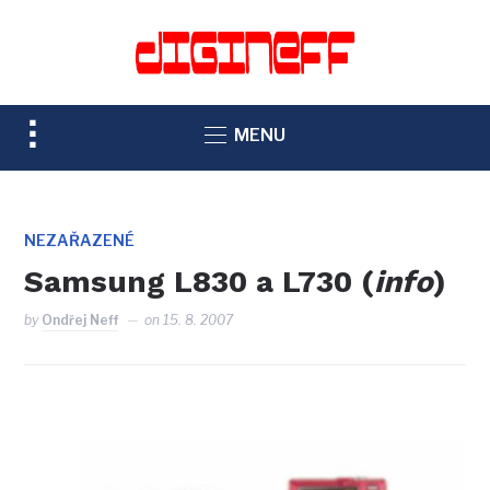
TOGGLE
MENU
SIDEBAR
&
NAVIGATION
NEZAŘAZENÉ
Samsung L830 a L730 (
info
)
by
Ondřej Neff
on
15. 8. 2007