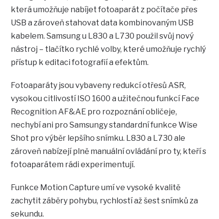
která umožňuje nabíjet fotoaparát z počítače přes
USB a zároveň stahovat data kombinovaným USB
kabelem. Samsung u L830 a L730 použil svůj nový
nástroj – tlačítko rychlé volby, které umožňuje rychlý
přístup k editaci fotografií a efektům.
Fotoaparáty jsou vybaveny redukcí otřesů ASR,
vysokou citlivostí ISO 1600 a užitečnou funkcí Face
Recognition AF&AE pro rozpoznání obličeje,
nechybí ani pro Samsungy standardní funkce Wise
Shot pro výběr lepšího snímku. L830 a L730 ale
zároveň nabízejí plně manuální ovládání pro ty, kteří s
fotoaparátem rádi experimentují.
Funkce Motion Capture umí ve vysoké kvalitě
zachytit záběry pohybu, rychlostí až šest snímků za
sekundu.