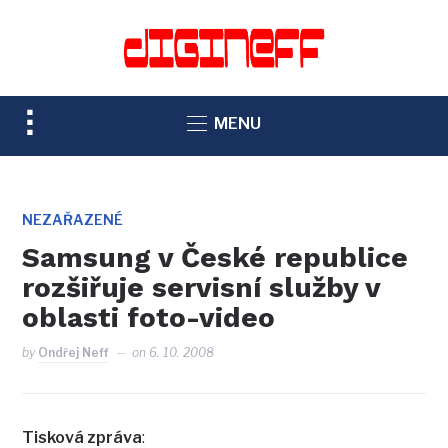
TOGGLE
MENU
SIDEBAR
&
NAVIGATION
NEZAŘAZENÉ
Samsung v České republice
rozšiřuje servisní služby v
oblasti foto-video
by
Ondřej Neff
on
6. 10. 2008
Tisková zpráva
: