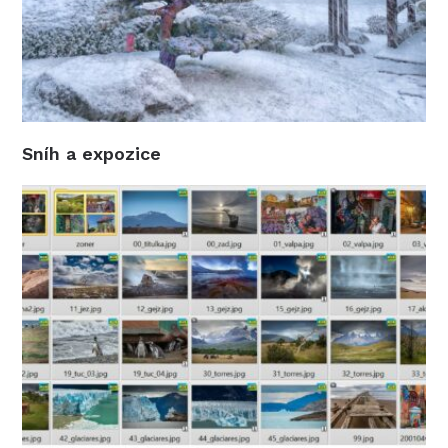
Sníh a expozice