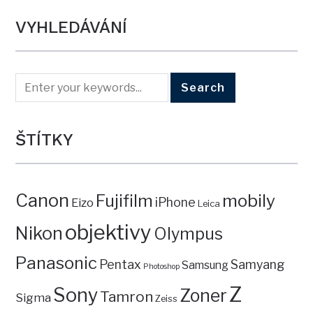
VYHLEDÁVÁNÍ
ŠTÍTKY
Canon
mobily
Fujifilm
iPhone
Eizo
Leica
objektivy
Nikon
Olympus
Panasonic
Pentax
Samyang
Samsung
Photoshop
Z
Sony
Zoner
Tamron
Sigma
Zeiss