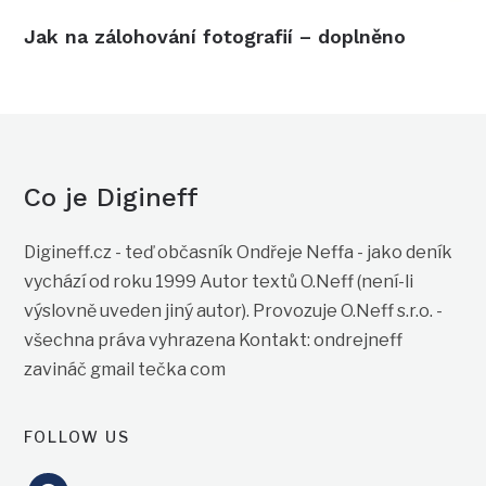
Jak na zálohování fotografií – doplněno
Co je Digineff
Digineff.cz - teď občasník Ondřeje Neffa - jako deník
vychází od roku 1999 Autor textů O.Neff (není-li
výslovně uveden jiný autor). Provozuje O.Neff s.r.o. -
všechna práva vyhrazena Kontakt: ondrejneff
zavináč gmail tečka com
FOLLOW US