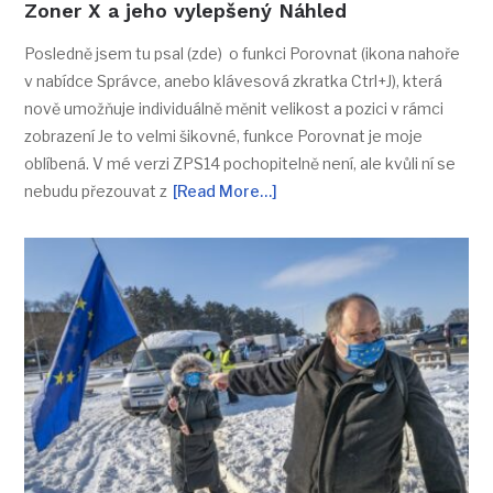
Zoner X a jeho vylepšený Náhled
Posledně jsem tu psal (zde) o funkci Porovnat (ikona nahoře
v nabídce Správce, anebo klávesová zkratka Ctrl+J), která
nově umožňuje individuálně měnit velikost a pozici v rámci
zobrazení Je to velmi šikovné, funkce Porovnat je moje
oblíbená. V mé verzi ZPS14 pochopitelně není, ale kvůli ní se
nebudu přezouvat z
[Read More…]