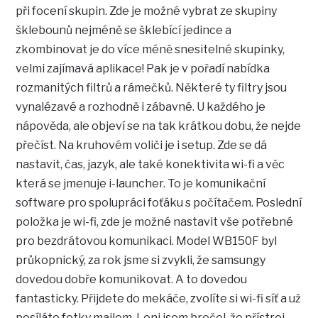
při focení skupin. Zde je možné vybrat ze skupiny
šklebounů nejméně se šklebící jedince a
zkombinovat je do více méně snesitelné skupinky,
velmi zajímavá aplikace! Pak je v pořadí nabídka
rozmanitých filtrů a rámečků. Některé ty filtry jsou
vynalézavé a rozhodně i zábavné. U každého je
nápověda, ale objeví se na tak krátkou dobu, že nejde
přečíst. Na kruhovém voliči je i setup. Zde se dá
nastavit, čas, jazyk, ale také konektivita wi-fi a věc
která se jmenuje i-launcher. To je komunikační
software pro spolupráci foťáku s počítačem. Poslední
položka je wi-fi, zde je možné nastavit vše potřebné
pro bezdrátovou komunikaci. Model WB150F byl
průkopnický, za rok jsme si zvykli, že samsungy
dovedou dobře komunikovat. A to dovedou
fantasticky. Přijdete do mekáče, zvolíte si wi-fi síť a už
posíláte fotky mailem. Loni jsem brečel, že přístroj