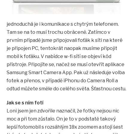
jednoduchá je i komunikace s chytrým telefonem.
Tam se na to musí trochu obráceně. Zatímco v
prvním případě jsme připojovali foťák k síti na které
je připojen PC, tentokrát naopak musíme připojit
mobil k foťáku. V nabídce w-fi sítí se objeví kód
přístroje. Připojíte se, načež se musí otevřít aplikace
Samsung Smart Camera App. Pak už následuje volba
fotek a přenos, v případě iPhonu do Camera Roll a
odtud můžete směle do celého světa. Šťastnou cestu.
Jak se s ním fotí
Loni jsem jen zdvořile naznačil, že fotky nejsou nic
moc a při tom zůstalo. On je to v podstatě takový
lepší fotomobil s rozsáhlým 18x zoomem a stojí šest