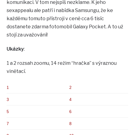
komunikaci. V tom nejspíš nezklame. K jeho
sexappealu ale patří i nabídka Samsungu, že ke
každému tomuto přístroji v ceně cca 6 tisíc
dostanete zdarma fotomobil Galaxy Pocket. A to už
stojí za uvažování!
Ukázky
:
1 a 2 rozsah zoomu, 14 režim “hračka” s výraznou
vinětací.
1
2
3
4
5
6
7
8