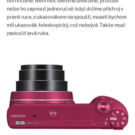
horní stěně. Není moc šikovně umístěné, protože
nelze ho zapnout jednoručně: když držíme přístroj v
pravé ruce, s ukazovákem na spoušti, museli bychom
mít ukazovák teleskopický, což nebejvá. Takže musí
zaskočit levá ruka.