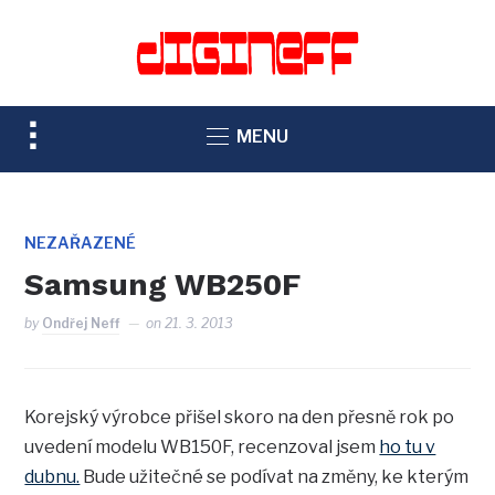
TOGGLE
MENU
SIDEBAR
&
NAVIGATION
NEZAŘAZENÉ
Samsung WB250F
by
Ondřej Neff
on
21. 3. 2013
Korejský výrobce přišel skoro na den přesně rok po
uvedení modelu WB150F, recenzoval jsem
ho tu v
dubnu.
Bude užitečné se podívat na změny, ke kterým