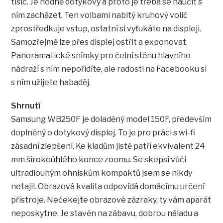
tisíc. Je hodně dotykový a proto je třeba se naučit s
ním zacházet. Ten volbami nabitý kruhový volič
zprostředkuje vstup, ostatní si vyťukáte na displeji.
Samozřejmě lze přes displej ostřit a exponovat.
Panoramatické snímky pro čelní stěnu hlavního
nádraží s ním nepořídíte, ale radosti na Facebooku si
s ním užijete habaděj.
Shrnutí
Samsung WB250F je doladěný model 150F, především
doplněný o dotykový displej. To je pro práci s wi-fi
zásadní zlepšení. Ke kladům jistě patří ekvivalent 24
mm širokoúhlého konce zoomu. Se skepsí vůči
ultradlouhým ohniskům kompaktů jsem se nikdy
netajil. Obrazová kvalita odpovídá domácímu určení
přístroje. Nečekejte obrazové zázraky, ty vám aparát
neposkytne. Je stavěn na zábavu, dobrou náladu a