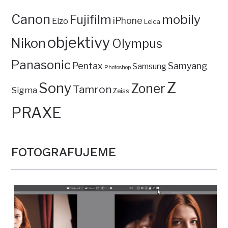
Canon
mobily
Fujifilm
iPhone
Eizo
Leica
objektivy
Nikon
Olympus
Panasonic
Pentax
Samyang
Samsung
Photoshop
Z
Sony
Zoner
Tamron
Sigma
Zeiss
PRAXE
FOTOGRAFUJEME