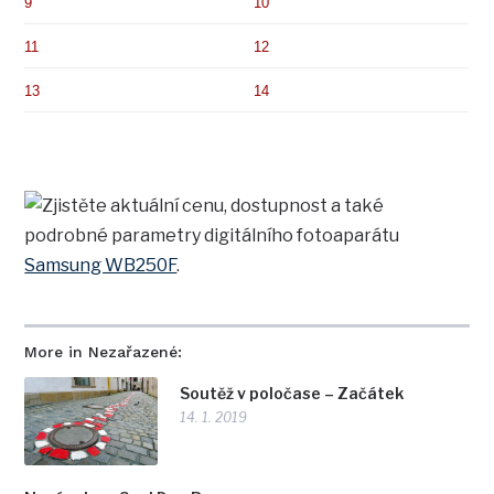
9
10
11
12
13
14
Zjistěte aktuální cenu, dostupnost a také
podrobné parametry digitálního fotoaparátu
Samsung WB250F
.
More in Nezařazené:
Soutěž v poločase – Začátek
14. 1. 2019