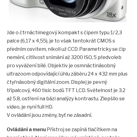
Jde o čtrnáctimegový kompakt s čipem typu 1/ 2,3
palce (6,17 x 4,55), je to však tentokrát CMOS s
předním osvitem, nikoli už CCD. Parametricky se čip
nemění, citlivost snímání až 3200 ISO, 5 předvoleb
pro vyvážení bílé. Objektiv je osmnáctinásobný
ultrazoom odpovídající úhlu záběru 24 x 432 mm plus
čtyřnásobný digitální zoom. Displej je pevný
třípalcový, 460 tisíc bodů TFT LCD. Světelnost je 3.2
až 5.8, ostření na bázi analýzy kontrastu. Zlepšilo se
video, je nyní full HD.
V ovládání jsou změny, byť ne zásadní.
Ovládání a menu
Přístroj se zapíná tlačítkem na