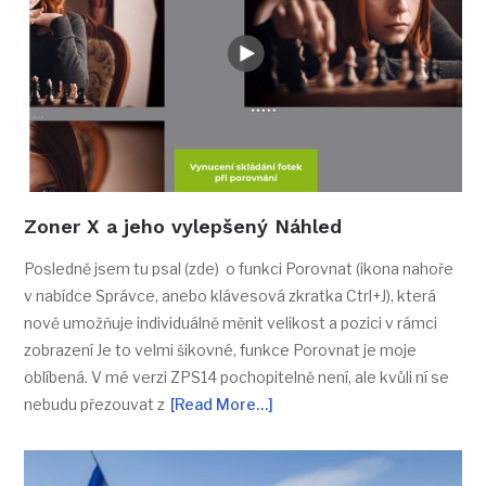
Zoner X a jeho vylepšený Náhled
Posledně jsem tu psal (zde) o funkci Porovnat (ikona nahoře
v nabídce Správce, anebo klávesová zkratka Ctrl+J), která
nově umožňuje individuálně měnit velikost a pozici v rámci
zobrazení Je to velmi šikovné, funkce Porovnat je moje
oblíbená. V mé verzi ZPS14 pochopitelně není, ale kvůli ní se
nebudu přezouvat z
[Read More…]