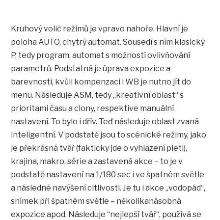
Kruhový volič režimů je vpravo nahoře. Hlavní je
poloha AUTO, chytrý automat. Sousedí s ním klasický
P, tedy program, automat s možností ovlivňování
parametrů. Podstatná je úprava expozice a
barevnosti, kvůli kompenzaci i WB je nutno jít do
menu. Následuje ASM, tedy „kreativní oblast“ s
prioritami času a clony, respektive manuální
nastavení. To bylo i dřív. Teď následuje oblast zvaná
inteligentní. V podstatě jsou to scénické režimy, jako
je překrásná tvář (fakticky jde o vyhlazení pleti),
krajina, makro, série a zastavená akce – to je v
podstatě nastavení na 1/180 sec i ve špatném světle
a následné navýšení citlivosti. Je tu i akce „vodopád“,
snímek při špatném světle – několikanásobná
expozice apod. Následuje “nejlepší tvář“, používá se